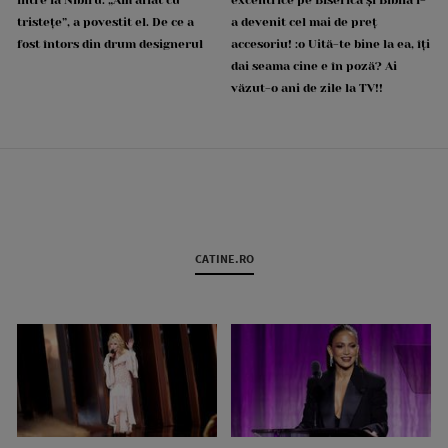
tristețe”, a povestit el. De ce a
a devenit cel mai de preț
fost întors din drum designerul
accesoriu! :o Uită-te bine la ea, îți
dai seama cine e în poză? Ai
văzut-o ani de zile la TV!!
CATINE.RO