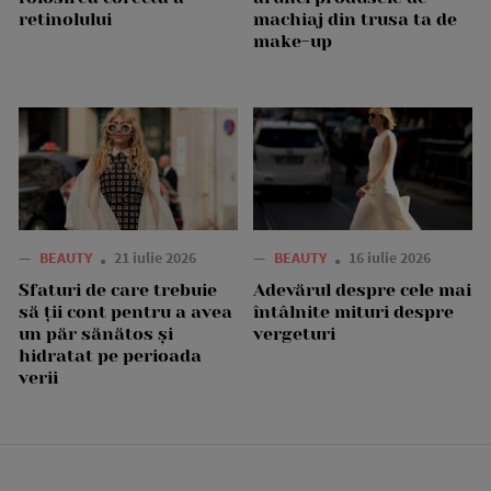
retinolului
machiaj din trusa ta de
make-up
—
BEAUTY
21 iulie 2026
—
BEAUTY
16 iulie 2026
Sfaturi de care trebuie
Adevărul despre cele mai
să ții cont pentru a avea
întâlnite mituri despre
un păr sănătos și
vergeturi
hidratat pe perioada
verii