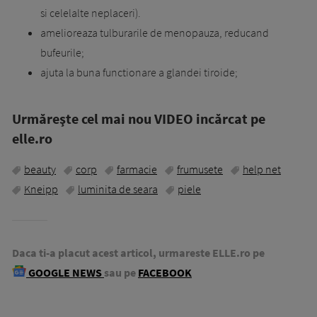
si celelalte neplaceri).
amelioreaza tulburarile de menopauza, reducand
bufeurile;
ajuta la buna functionare a glandei tiroide;
Urmăreşte cel mai nou VIDEO incărcat pe
elle.ro
beauty
corp
farmacie
frumusete
help net
Kneipp
luminita de seara
piele
Daca ti-a placut acest articol, urmareste ELLE.ro pe
GOOGLE NEWS
sau pe
FACEBOOK