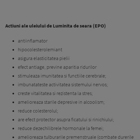
Actiuni ale uleiului de Luminita de seara (EPO)
antiinflamator
hipocolesterolemiant
asigura elasticitatea pielii
efect antiage, previne aparitia ridurilor
stimuleaza imunitatea si functiile cerebrale;
imbunatateste activitatea sistemului nervos;
creste vitalitatea si rezistenta la stres;
amelioreaza starile depresive in alcoolism;
reduce colesterolul;
are efect protector asupra ficatului si rinichiului;
reduce dezechilibrele hormonale la femei;
amelioreaza tulburarile premenstruale (combate durerile