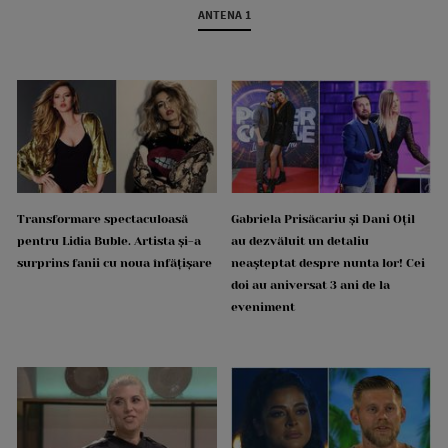
ANTENA 1
Transformare spectaculoasă
Gabriela Prisăcariu și Dani Oțil
pentru Lidia Buble. Artista și-a
au dezvăluit un detaliu
surprins fanii cu noua înfățișare
neașteptat despre nunta lor! Cei
doi au aniversat 3 ani de la
eveniment