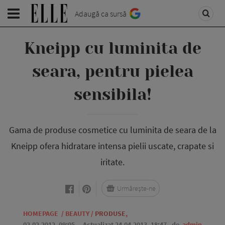
Adaugă ca sursă
Kneipp cu luminita de
seara, pentru pielea
sensibila!
Gama de produse cosmetice cu luminita de seara de la
Kneipp ofera hidratare intensa pielii uscate, crapate si
iritate.
Urmărește-ne
HOMEPAGE
/
BEAUTY
/
PRODUSE
,
02.02.2012, 09:05
. Actualizat 24.04.2013, 18:47,
de
admin