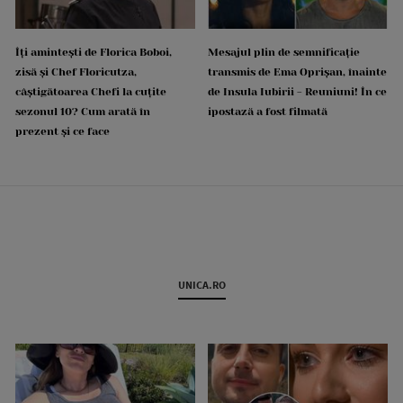
Îți amintești de Florica Boboi,
Mesajul plin de semnificație
zisă și Chef Floricutza,
transmis de Ema Oprișan, înainte
câștigătoarea Chefi la cuțite
de Insula Iubirii - Reuniuni! În ce
sezonul 10? Cum arată în
ipostază a fost filmată
prezent și ce face
UNICA.RO