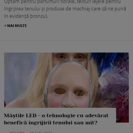
Optăm pentru parfumuri florale, texturi lejere pentru
îngrijirea tenului și produse de machiaj care să ne pună
în evidență bronzul.
+ MAI MULTE
Măștile LED - o tehnologie cu adevărat
benefică îngrijirii tenului sau mit?