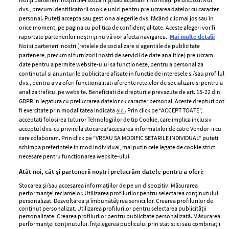
dvs., precum identificatorii cookie unici pentru prelucrarea datelor cu caracter
personal. Puteți accepta sau gestiona alegerile dvs. făcând clic mai jos sau în
orice moment, pe pagina cu politica de confidențialitate. Aceste alegeri vor fi
raportate partenerilor noștri și nu vă vor afecta navigarea.
Mai multe detalii
Noi si partenerii nostri (retelele de socializare si agentiile de publicitate
partenere, precum si furnizorii nostri de servicii de date analitice) prelucram
ELLE Style Awards
Termeni si conditii
date pentru a permite website-ului sa functioneze, pentru a personaliza
2024
continutul si anunturile publicitare afisate in functie de interesele si/sau profilul
Politica de
dvs., pentru a va oferi functionalitati aferente retelelor de socializare si pentru a
Despre ELLE
confidențialitate
analiza traficul pe website. Beneficiati de drepturile prevazute de art. 15-22 din
Romania
GDPR in legatura cu prelucrarea datelor cu caracter personal. Aceste drepturi pot
Politica de cookies
fi exercitate prin modalitatea indicata
aici
. Prin click pe “ACCEPT TOATE”,
Contact
Publicitate
acceptati folosirea tuturor Tehnologiilor de tip Cookie, care implica inclusiv
acceptul dvs. cu privire la stocarea/accesarea informatiilor de catre Vendor-ii cu
Abonamente
care colaboram. Prin click pe “VREAU SA MODIFIC SETARILE INDIVIDUAL” puteti
schimba preferintele in mod individual, mai putin cele legate de cookie strict
necesare pentru functionarea website-ului.
Stiri
Libertatea pentru
Atât noi, cât și partenerii noștri prelucrăm datele pentru a oferi:
femei
GSP
Stocarea și/sau accesarea informațiilor de pe un dispozitiv. Măsurarea
Viva
performanței reclamelor. Utilizarea profilurilor pentru selectarea conținutului
Unica
personalizat. Dezvoltarea și îmbunătățirea serviciilor. Crearea profilurilor de
Avantaje
conținut personalizat. Utilizarea profilurilor pentru selectarea publicității
Baby
personalizate. Crearea profilurilor pentru publicitate personalizată. Măsurarea
Retete practice
performanței conținutului. Înțelegerea publicului prin statistici sau combinații
Retete