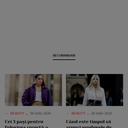
RECOMANDARI
—
BEAUTY
30 iulie 2026
—
BEAUTY
28 iulie 2026
Cei 3 pași pentru
Când este timpul să
folosirea corectă a
arunci produsele de