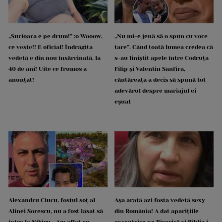
„Surioara e pe drum!” :o Wooow,
„Nu mi-e jenă să o spun cu voce
ce veste!! E oficial! Îndrăgita
tare”. Când toată lumea credea că
vedetă e din nou însărcinată, la
s-au liniștit apele între Codruța
40 de ani! Uite ce frumos a
Filip și Valentin Sanfira,
anunțat!
cântăreața a decis să spună tot
adevărul despre mariajul ei
eșuat
Alexandru Ciucu, fostul soț al
Așa arată azi fosta vedetă sexy
Alinei Sorescu, nu a fost lăsat să
din România! A dat aparițiile
intre la Nibiru. „Am aflat cu
excentrice pe Biserică și Biblia i-