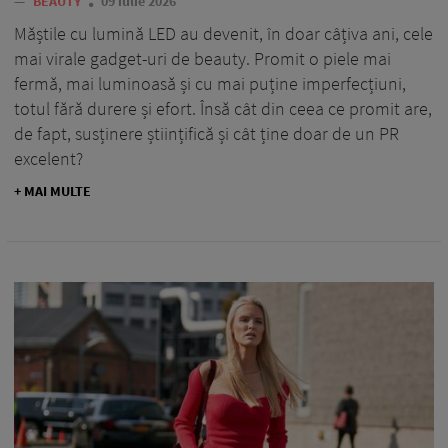
—
BEAUTY
09 iulie 2026
Măștile cu lumină LED au devenit, în doar câțiva ani, cele
mai virale gadget-uri de beauty. Promit o piele mai
fermă, mai luminoasă și cu mai puține imperfecțiuni,
totul fără durere și efort. Însă cât din ceea ce promit are,
de fapt, susținere științifică și cât ține doar de un PR
excelent?
+ MAI MULTE