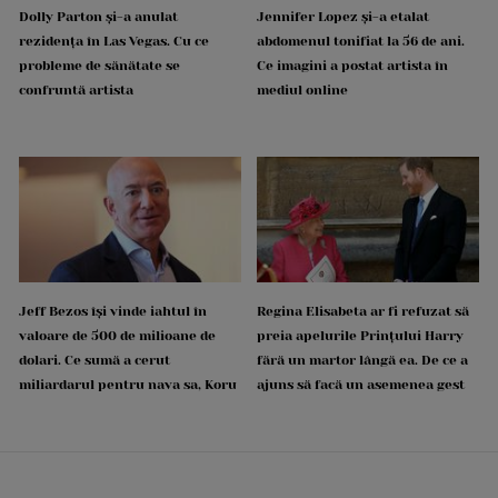
Dolly Parton și-a anulat
Jennifer Lopez și-a etalat
rezidența în Las Vegas. Cu ce
abdomenul tonifiat la 56 de ani.
probleme de sănătate se
Ce imagini a postat artista în
confruntă artista
mediul online
Jeff Bezos își vinde iahtul în
Regina Elisabeta ar fi refuzat să
valoare de 500 de milioane de
preia apelurile Prințului Harry
dolari. Ce sumă a cerut
fără un martor lângă ea. De ce a
miliardarul pentru nava sa, Koru
ajuns să facă un asemenea gest