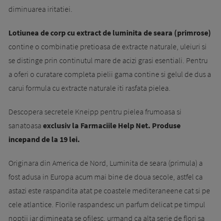
diminuarea iritatiei.
Lotiunea de corp cu extract de luminita de seara (primrose)
contine o combinatie pretioasa de extracte naturale, uleiuri si
se distinge prin continutul mare de acizi grasi esentiali. Pentru
a oferi o curatare completa pielii gama contine si gelul de dus a
carui formula cu extracte naturale iti rasfata pielea.
Descopera secretele Kneipp pentru pielea frumoasa si
sanatoasa
exclusiv la Farmaciile Help Net. Produse
incepand de la 19 lei.
Originara din America de Nord, Luminita de seara (primula) a
fost adusa in Europa acum mai bine de doua secole, astfel ca
astazi este raspandita atat pe coastele mediteraneene cat si pe
cele atlantice. Florile raspandesc un parfum delicat pe timpul
noptii iar dimineata se ofilesc, urmand ca alta serie de flori sa