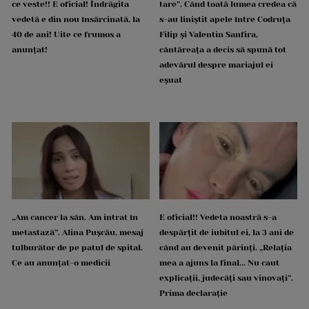
ce veste!! E oficial! Îndrăgita
tare”. Când toată lumea credea că
vedetă e din nou însărcinată, la
s-au liniștit apele între Codruța
40 de ani! Uite ce frumos a
Filip și Valentin Sanfira,
anunțat!
cântăreața a decis să spună tot
adevărul despre mariajul ei
eșuat
„Am cancer la sân. Am intrat în
E oficial!! Vedeta noastră s-a
metastază”. Alina Pușcău, mesaj
despărțit de iubitul ei, la 3 ani de
tulburător de pe patul de spital.
când au devenit părinți. „Relația
Ce au anunțat-o medicii
mea a ajuns la final... Nu caut
explicații, judecăți sau vinovați”.
Prima declarație