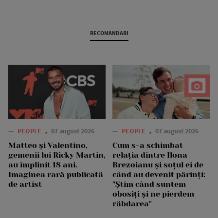
RECOMANDARI
—
PEOPLE
07 august 2026
—
PEOPLE
07 august 2026
Matteo și Valentino,
Cum s-a schimbat
gemenii lui Ricky Martin,
relația dintre Ilona
au împlinit 18 ani.
Brezoianu și soțul ei de
Imaginea rară publicată
când au devenit părinți:
de artist
"Știm când suntem
obosiți și ne pierdem
răbdarea"