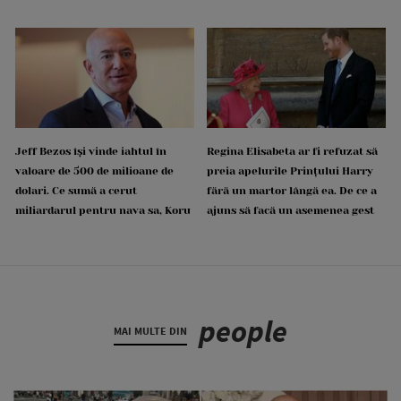
Jeff Bezos își vinde iahtul în
Regina Elisabeta ar fi refuzat să
valoare de 500 de milioane de
preia apelurile Prințului Harry
dolari. Ce sumă a cerut
fără un martor lângă ea. De ce a
miliardarul pentru nava sa, Koru
ajuns să facă un asemenea gest
people
MAI MULTE DIN