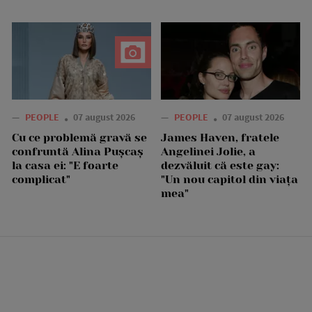
—
PEOPLE
07 august 2026
—
PEOPLE
07 august 2026
Cu ce problemă gravă se
James Haven, fratele
confruntă Alina Pușcaș
Angelinei Jolie, a
la casa ei: "E foarte
dezvăluit că este gay:
complicat"
"Un nou capitol din viața
mea"