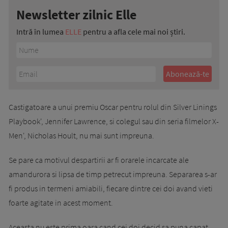
Newsletter zilnic Elle
Intră în lumea
ELLE
pentru a afla cele mai noi știri.
Castigatoare a unui premiu Oscar pentru rolul din Silver Linings
Playbook', Jennifer Lawrence, si colegul sau din seria filmelor X-
Men', Nicholas Hoult, nu mai sunt impreuna.
Se pare ca motivul despartirii ar fi orarele incarcate ale
amandurora si lipsa de timp petrecut impreuna. Separarea s-ar
fi produs in termeni amiabili, fiecare dintre cei doi avand vieti
foarte agitate in acest moment.
Aceasta nu este prima oara cand cei doi decid sa puna capat