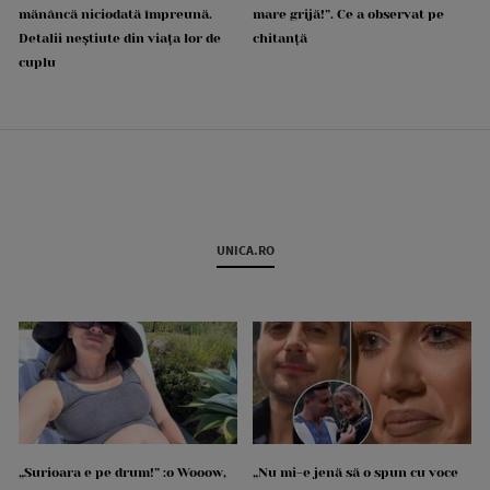
mănâncă niciodată împreună.
mare grijă!”. Ce a observat pe
Detalii neștiute din viața lor de
chitanță
cuplu
UNICA.RO
„Surioara e pe drum!” :o Wooow,
„Nu mi-e jenă să o spun cu voce