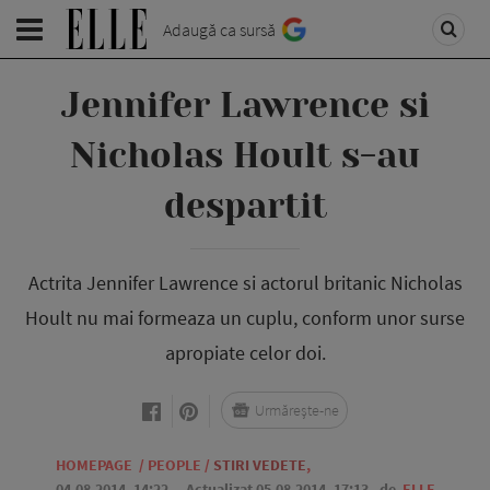
Adaugă ca sursă
Jennifer Lawrence si
Nicholas Hoult s-au
despartit
Actrita Jennifer Lawrence si actorul britanic Nicholas
Hoult nu mai formeaza un cuplu, conform unor surse
apropiate celor doi.
Urmărește-ne
HOMEPAGE
/
PEOPLE
/
STIRI VEDETE
,
04.08.2014, 14:22
. Actualizat 05.08.2014, 17:13,
de
ELLE