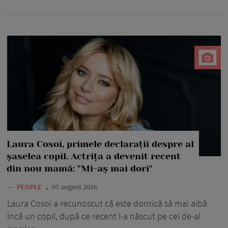
Laura Cosoi, primele declarații despre al
șaselea copil. Actrița a devenit recent
din nou mamă: "Mi-aș mai dori"
—
PEOPLE
07 august 2026
Laura Cosoi a recunoscut că este dornică să mai aibă
încă un copil, după ce recent l-a născut pe cel de-al