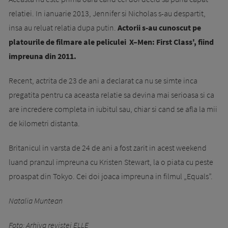
relatiei. In ianuarie 2013, Jennifer si Nicholas s-au despartit,
insa au reluat relatia dupa putin.
Actorii s-au cunoscut pe
platourile de filmare ale peliculei X–Men: First Class', fiind
impreuna din 2011.
Recent, actrita de 23 de ani a declarat ca nu se simte inca
pregatita pentru ca aceasta relatie sa devina mai serioasa si ca
are incredere completa in iubitul sau, chiar si cand se afla la mii
de kilometri distanta.
Britanicul in varsta de 24 de ani a fost zarit in acest weekend
luand pranzul impreuna cu Kristen Stewart, la o piata cu peste
proaspat din Tokyo. Cei doi joaca impreuna in filmul „Equals”.
Natalia Muntean
Foto: Arhiva revistei ELLE