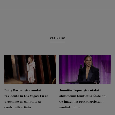
CATINE.RO
Dolly Parton și-a anulat
Jennifer Lopez și-a etalat
rezidența în Las Vegas. Cu ce
abdomenul tonifiat la 56 de ani.
probleme de sănătate se
Ce imagini a postat artista în
confruntă artista
mediul online