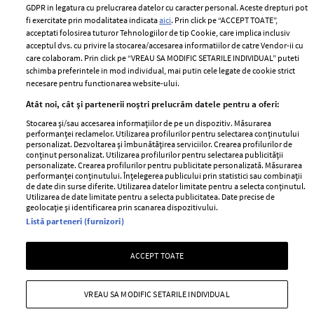
Romania
GDPR in legatura cu prelucrarea datelor cu caracter personal. Aceste drepturi pot
Politica de cookies
fi exercitate prin modalitatea indicata
aici
. Prin click pe “ACCEPT TOATE”,
Contact
Publicitate
acceptati folosirea tuturor Tehnologiilor de tip Cookie, care implica inclusiv
acceptul dvs. cu privire la stocarea/accesarea informatiilor de catre Vendor-ii cu
Abonamente
care colaboram. Prin click pe “VREAU SA MODIFIC SETARILE INDIVIDUAL” puteti
schimba preferintele in mod individual, mai putin cele legate de cookie strict
necesare pentru functionarea website-ului.
Stiri
Libertatea pentru
Atât noi, cât și partenerii noștri prelucrăm datele pentru a oferi:
femei
GSP
Stocarea și/sau accesarea informațiilor de pe un dispozitiv. Măsurarea
Viva
performanței reclamelor. Utilizarea profilurilor pentru selectarea conținutului
Unica
personalizat. Dezvoltarea și îmbunătățirea serviciilor. Crearea profilurilor de
Avantaje
conținut personalizat. Utilizarea profilurilor pentru selectarea publicității
Baby
personalizate. Crearea profilurilor pentru publicitate personalizată. Măsurarea
Retete practice
performanței conținutului. Înțelegerea publicului prin statistici sau combinații
Retete
de date din surse diferite. Utilizarea datelor limitate pentru a selecta conținutul.
Utilizarea de date limitate pentru a selecta publicitatea. Date precise de
geolocație și identificarea prin scanarea dispozitivului.
Pariază responsabil! Decizia ONJN nr. 821/25.09.2025.
Listă parteneri (furnizori)
Jocurile de noroc sunt interzise minorilor.
ACCEPT TOATE
Copyright © 2026 Ringier Romania SRL
VREAU SA MODIFIC SETARILE INDIVIDUAL