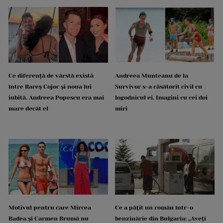
Ce diferență de vârstă există
Andreea Munteanu de la
între Rareș Cojoc și noua lui
Survivor s-a căsătorit civil cu
iubită. Andreea Popescu era mai
logodnicul ei. Imagini cu cei doi
mare decât el
miri
Motivul pentru care Mircea
Ce a pățit un român într-o
Badea și Carmen Brumă nu
benzinărie din Bulgaria: „Aveți