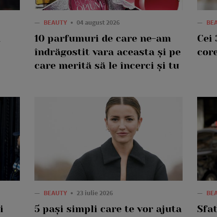
—
BEAUTY
04 august 2026
—
BE
a
10 parfumuri de care ne-am
Cei 
îndrăgostit vara aceasta și pe
core
care merită să le încerci și tu
—
BEAUTY
23 iulie 2026
—
BE
i
5 pași simpli care te vor ajuta
Sfat