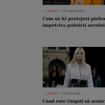
—
BEAUTY
06 august 2026
Cum să îți protejezi piele
împotriva poluării aerului
—
BEAUTY
28 iulie 2026
Când este timpul să arunc