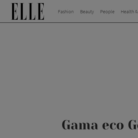
Fashion
Beauty
People
Health &
Gama eco G