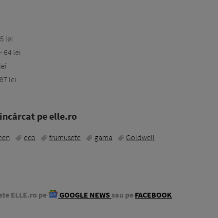
 lei
 64 lei
ei
87 lei
ncărcat pe elle.ro
een
eco
frumusete
gama
Goldwell
ste ELLE.ro pe
GOOGLE NEWS
sau pe
FACEBOOK