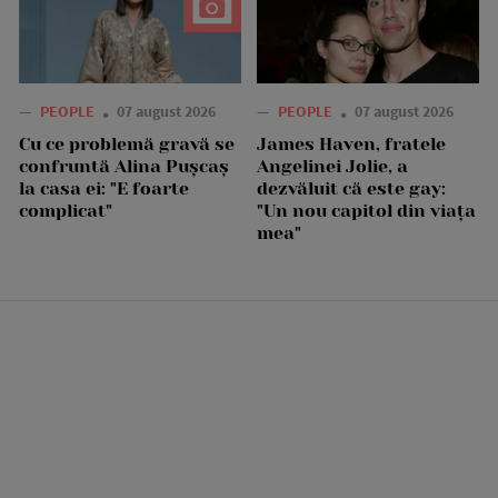
—
PEOPLE
07 august 2026
—
PEOPLE
07 august 2026
Cu ce problemă gravă se
James Haven, fratele
confruntă Alina Pușcaș
Angelinei Jolie, a
la casa ei: "E foarte
dezvăluit că este gay:
complicat"
"Un nou capitol din viața
mea"