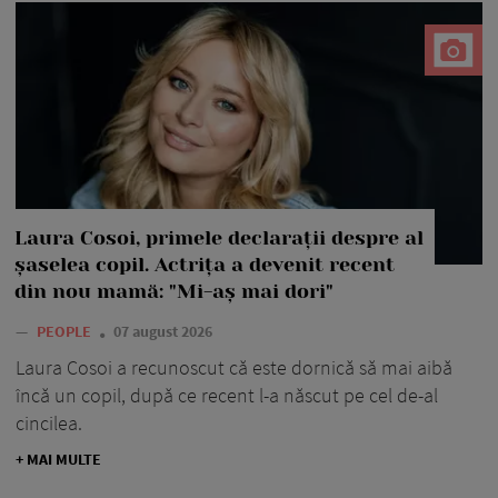
Laura Cosoi, primele declarații despre al
șaselea copil. Actrița a devenit recent
din nou mamă: "Mi-aș mai dori"
—
PEOPLE
07 august 2026
Laura Cosoi a recunoscut că este dornică să mai aibă
încă un copil, după ce recent l-a născut pe cel de-al
cincilea.
+ MAI MULTE