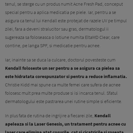
tenul, se sterge cu un produs numit Acne Fresh Pad, conceput
special pentru a aplica medicatia pe piele. Iar, pentru a se
asigura ca tenul lui Kendall este protejat de razele UV pe timpul
zilei, fara a deveni stralucitor sau gras, dermatologul ii
sugereaza sa foloseasca o lotiune numita EltaMD Clear, care
contine, pe langa SPF, si medicatie pentru acnee.
Iar, inainte sa se duca la culcare, doctorul povesteste cum
Kendall foloseste un ser pentru a se asigura ca pielea sa
este hidratata corespunzator si pentru a reduce inflamatia.
Christie Kidd mai spune ca multe femei care sufera de acnee
folosesc mult prea multe produse si isi incarca tenul. Sfatul
dermatologului este pastrarea unei rutine simple si eficiente.
In plus fata de rutina de ingrijire a fiecarei zile,
Kendall
apeleaza si la Laser Genesis, un tratament pentru acnee cu
laser care elimina atat cosurile, cat si cicatricile si roseata
,