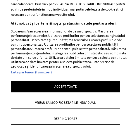
Abonamente
care colaboram. Prin click pe “VREAU SA MODIFIC SETARILE INDIVIDUAL” puteti
schimba preferintele in mod individual, mai putin cele legate de cookie strict
necesare pentru functionarea website-ului.
Stiri
Libertatea pentru
Atât noi, cât și partenerii noștri prelucrăm datele pentru a oferi:
femei
GSP
Stocarea și/sau accesarea informațiilor de pe un dispozitiv. Măsurarea
Viva
performanței reclamelor. Utilizarea profilurilor pentru selectarea conținutului
Unica
personalizat. Dezvoltarea și îmbunătățirea serviciilor. Crearea profilurilor de
Avantaje
conținut personalizat. Utilizarea profilurilor pentru selectarea publicității
Baby
personalizate. Crearea profilurilor pentru publicitate personalizată. Măsurarea
Retete practice
performanței conținutului. Înțelegerea publicului prin statistici sau combinații
Retete
de date din surse diferite. Utilizarea datelor limitate pentru a selecta conținutul.
Utilizarea de date limitate pentru a selecta publicitatea. Date precise de
geolocație și identificarea prin scanarea dispozitivului.
Pariază responsabil! Decizia ONJN nr. 821/25.09.2025.
Listă parteneri (furnizori)
Jocurile de noroc sunt interzise minorilor.
ACCEPT TOATE
Copyright © 2026 Ringier Romania SRL
VREAU SA MODIFIC SETARILE INDIVIDUAL
RESPING TOATE