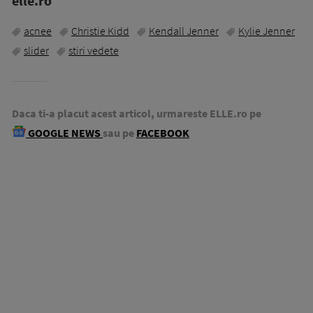
elle.ro
acnee
Christie Kidd
Kendall Jenner
Kylie Jenner
slider
stiri vedete
Daca ti-a placut acest articol, urmareste ELLE.ro pe
GOOGLE NEWS
sau pe
FACEBOOK