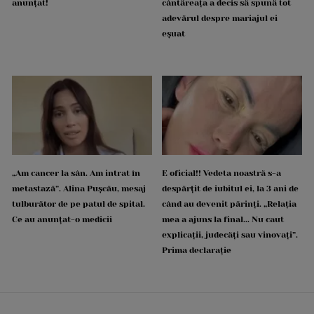
anunțat!
cântăreața a decis să spună tot
adevărul despre mariajul ei
eșuat
„Am cancer la sân. Am intrat în
E oficial!! Vedeta noastră s-a
metastază”. Alina Pușcău, mesaj
despărțit de iubitul ei, la 3 ani de
tulburător de pe patul de spital.
când au devenit părinți. „Relația
Ce au anunțat-o medicii
mea a ajuns la final... Nu caut
explicații, judecăți sau vinovați”.
Prima declarație