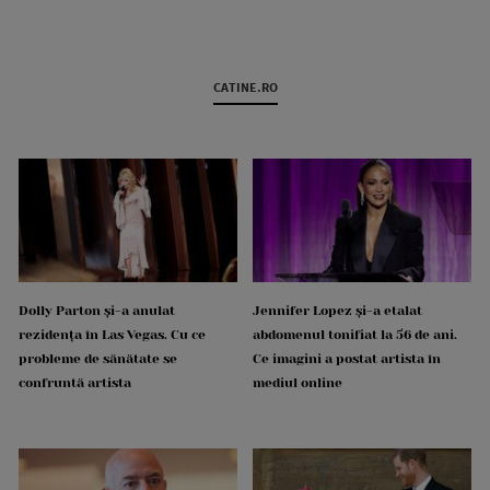
CATINE.RO
Dolly Parton și-a anulat
Jennifer Lopez și-a etalat
rezidența în Las Vegas. Cu ce
abdomenul tonifiat la 56 de ani.
probleme de sănătate se
Ce imagini a postat artista în
confruntă artista
mediul online