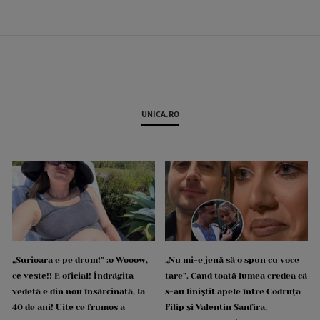
UNICA.RO
„Surioara e pe drum!” :o Wooow,
„Nu mi-e jenă să o spun cu voce
ce veste!! E oficial! Îndrăgita
tare”. Când toată lumea credea că
vedetă e din nou însărcinată, la
s-au liniștit apele între Codruța
40 de ani! Uite ce frumos a
Filip și Valentin Sanfira,