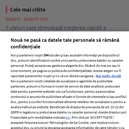
Cele mai citite
BEAUTY
BEAUTY TIPS
BE
țe
7 uleiuri care stimulează creșterea rapidă a
Ce
părului
de
Nouă ne pasă ca datele tale personale să rămână
confidențiale
Noi și partenerii noștri
594
stocăm și/sau accesăm informații pe dispozitivul
dvs., precum identificatorii cookie unici pentru prelucrarea datelor cu caracter
personal. Puteți accepta sau gestiona alegerile dvs. făcând clic mai jos sau în
orice moment, pe pagina cu politica de confidențialitate. Aceste alegeri vor fi
raportate partenerilor noștri și nu vă vor afecta navigarea.
Mai multe detalii
Noi si partenerii nostri (retelele de socializare si agentiile de publicitate
partenere, precum si furnizorii nostri de servicii de date analitice) prelucram
ELLE Style Awards
Termeni si conditii
date pentru a permite website-ului sa functioneze, pentru a personaliza
2024
continutul si anunturile publicitare afisate in functie de interesele si/sau profilul
Politica de
dvs., pentru a va oferi functionalitati aferente retelelor de socializare si pentru a
Despre ELLE
confidențialitate
analiza traficul pe website. Beneficiati de drepturile prevazute de art. 15-22 din
Romania
GDPR in legatura cu prelucrarea datelor cu caracter personal. Aceste drepturi pot
Politica de cookies
fi exercitate prin modalitatea indicata
aici
. Prin click pe “ACCEPT TOATE”,
Contact
Publicitate
acceptati folosirea tuturor Tehnologiilor de tip Cookie, care implica inclusiv
acceptul dvs. cu privire la stocarea/accesarea informatiilor de catre Vendor-ii cu