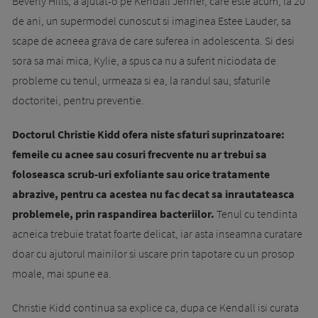
Beverly Hills, a ajutat-o pe Kendall Jenner, care este acum, la 20
de ani, un supermodel cunoscut si imaginea Estee Lauder, sa
scape de acneea grava de care suferea in adolescenta. Si desi
sora sa mai mica, Kylie, a spus ca nu a suferit niciodata de
probleme cu tenul, urmeaza si ea, la randul sau, sfaturile
doctoritei, pentru preventie.
Doctorul Christie Kidd ofera niste sfaturi suprinzatoare:
femeile cu acnee sau cosuri frecvente nu ar trebui sa
foloseasca scrub-uri exfoliante sau orice tratamente
abrazive, pentru ca acestea nu fac decat sa inrautateasca
problemele, prin raspandirea bacteriilor.
Tenul cu tendinta
acneica trebuie tratat foarte delicat, iar asta inseamna curatare
doar cu ajutorul mainilor si uscare prin tapotare cu un prosop
moale, mai spune ea.
Christie Kidd continua sa explice ca, dupa ce Kendall isi curata