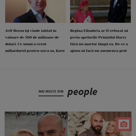
Jeff Bezos își vinde iahtul în
Regina Elisabeta ar fi refuzat să
valoare de 500 de milioane de
preia apelurile Prințului Harry
dolari. Ce sumă a cerut
fără un martor lângă ea. De ce a
miliardarul pentru nava sa, Koru
ajuns să facă un asemenea gest
people
MAI MULTE DIN