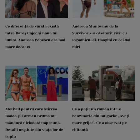
Ce diferență de vârstă există
Andreea Munteanu de la
între Rareș Cojoc și noua lui
Survivor s-a căsătorit civil cu
iubită. Andreea Popescu era mai
logodnicul ei. Imagini cu cei doi
mare decât el
miri
Motivul pentru care Mircea
Ce a pățit un român într-o
Badea și Carmen Brumă nu
benzinărie din Bulgaria: „Aveți
mănâncă niciodată împreună.
mare grijă!”. Ce a observat pe
Detalii neștiute din viața lor de
chitanță
cuplu