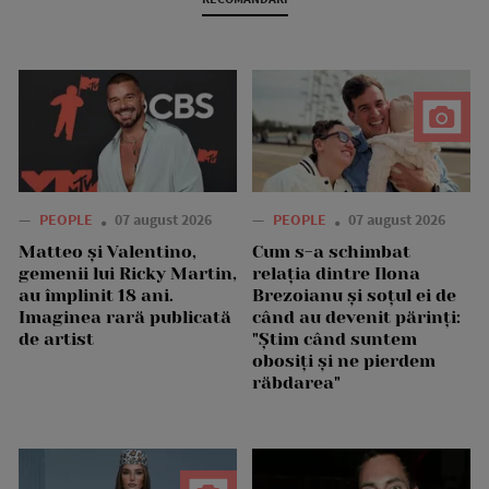
—
PEOPLE
07 august 2026
—
PEOPLE
07 august 2026
Matteo și Valentino,
Cum s-a schimbat
gemenii lui Ricky Martin,
relația dintre Ilona
au împlinit 18 ani.
Brezoianu și soțul ei de
Imaginea rară publicată
când au devenit părinți:
de artist
"Știm când suntem
obosiți și ne pierdem
răbdarea"