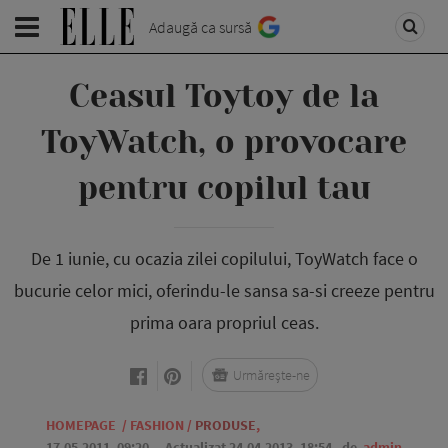
Adaugă ca sursă
Ceasul Toytoy de la
ToyWatch, o provocare
pentru copilul tau
De 1 iunie, cu ocazia zilei copilului, ToyWatch face o
bucurie celor mici, oferindu-le sansa sa-si creeze pentru
prima oara propriul ceas.
Urmărește-ne
HOMEPAGE
/
FASHION
/
PRODUSE
,
17.05.2011, 09:20
. Actualizat 24.04.2013, 18:54,
de
admin