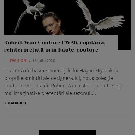
Robert Wun Couture FW26: copilăria,
reinterpretată prin haute-couture
—
FASHION
18 iulie 2026
Inspirată de basme, animațiile lui Hayao Miyazaki și
propriile amintiri ale designer-ului, noua colecție
couture semnată de Robert Wun este una dintre cele
mai imaginative prezentări ale sezonului.
+ MAI MULTE