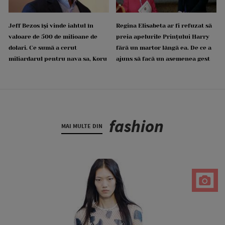
Jeff Bezos își vinde iahtul în
Regina Elisabeta ar fi refuzat să
valoare de 500 de milioane de
preia apelurile Prințului Harry
dolari. Ce sumă a cerut
fără un martor lângă ea. De ce a
miliardarul pentru nava sa, Koru
ajuns să facă un asemenea gest
fashion
MAI MULTE DIN