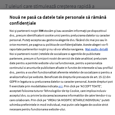
țe
7 uleiuri care stimulează creșterea rapidă a
Ce
părului
de
Nouă ne pasă ca datele tale personale să rămână
confidențiale
Noi și partenerii noștri
594
stocăm și/sau accesăm informații pe dispozitivul
dvs., precum identificatorii cookie unici pentru prelucrarea datelor cu caracter
personal. Puteți accepta sau gestiona alegerile dvs. făcând clic mai jos sau în
orice moment, pe pagina cu politica de confidențialitate. Aceste alegeri vor fi
raportate partenerilor noștri și nu vă vor afecta navigarea.
Mai multe detalii
Noi si partenerii nostri (retelele de socializare si agentiile de publicitate
partenere, precum si furnizorii nostri de servicii de date analitice) prelucram
ELLE Style Awards
Termeni si conditii
date pentru a permite website-ului sa functioneze, pentru a personaliza
2024
continutul si anunturile publicitare afisate in functie de interesele si/sau profilul
Politica de
dvs., pentru a va oferi functionalitati aferente retelelor de socializare si pentru a
Despre ELLE
confidențialitate
analiza traficul pe website. Beneficiati de drepturile prevazute de art. 15-22 din
Romania
GDPR in legatura cu prelucrarea datelor cu caracter personal. Aceste drepturi pot
Politica de cookies
fi exercitate prin modalitatea indicata
aici
. Prin click pe “ACCEPT TOATE”,
Contact
Publicitate
acceptati folosirea tuturor Tehnologiilor de tip Cookie, care implica inclusiv
acceptul dvs. cu privire la stocarea/accesarea informatiilor de catre Vendor-ii cu
Abonamente
care colaboram. Prin click pe “VREAU SA MODIFIC SETARILE INDIVIDUAL” puteti
schimba preferintele in mod individual, mai putin cele legate de cookie strict
necesare pentru functionarea website-ului.
Stiri
Libertatea pentru