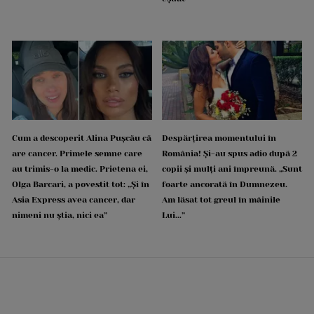
Cum a descoperit Alina Pușcău că
Despărțirea momentului în
are cancer. Primele semne care
România! Și-au spus adio după 2
au trimis-o la medic. Prietena ei,
copii și mulți ani împreună. „Sunt
Olga Barcari, a povestit tot: „Și în
foarte ancorată în Dumnezeu.
Asia Express avea cancer, dar
Am lăsat tot greul în mâinile
nimeni nu știa, nici ea”
Lui...”