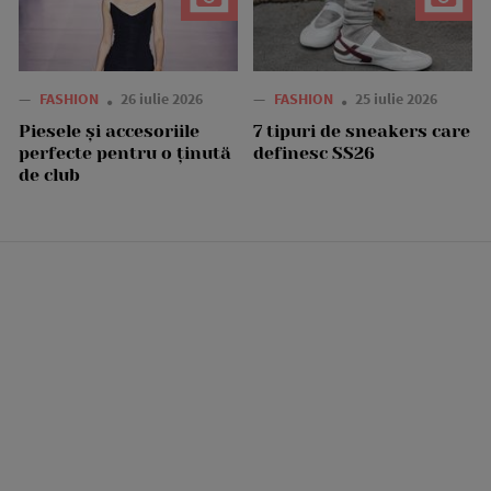
—
FASHION
26 iulie 2026
—
FASHION
25 iulie 2026
Piesele și accesoriile
7 tipuri de sneakers care
perfecte pentru o ținută
definesc SS26
de club