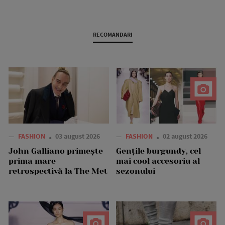
RECOMANDARI
—
FASHION
03 august 2026
—
FASHION
02 august 2026
John Galliano primește
Gențile burgundy, cel
prima mare
mai cool accesoriu al
retrospectivă la The Met
sezonului