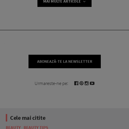
MAI MULTE ARTICOLE
ABONEAZĂ-TE LA NEWSLETTER
Urmareste-ne pe:
Cele mai citite
BEAUTY
BEAUTY TIPS
BE