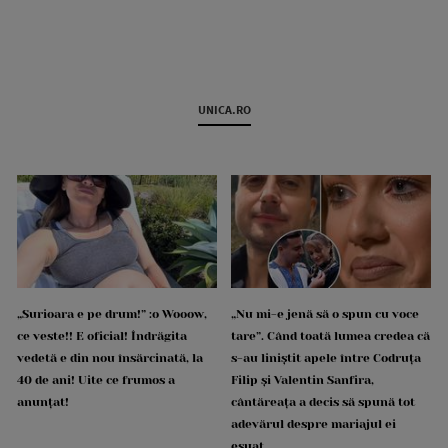
UNICA.RO
„Surioara e pe drum!” :o Wooow,
„Nu mi-e jenă să o spun cu voce
ce veste!! E oficial! Îndrăgita
tare”. Când toată lumea credea că
vedetă e din nou însărcinată, la
s-au liniștit apele între Codruța
40 de ani! Uite ce frumos a
Filip și Valentin Sanfira,
anunțat!
cântăreața a decis să spună tot
adevărul despre mariajul ei
eșuat