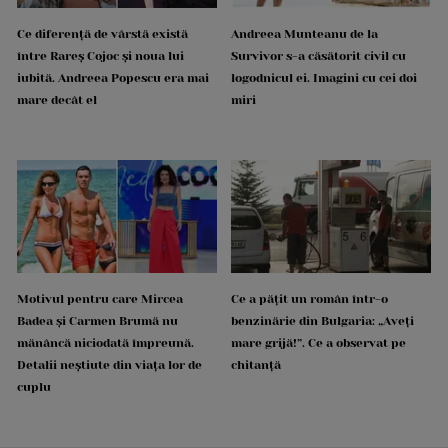
Ce diferență de vârstă există
Andreea Munteanu de la
între Rareș Cojoc și noua lui
Survivor s-a căsătorit civil cu
iubită. Andreea Popescu era mai
logodnicul ei. Imagini cu cei doi
mare decât el
miri
Motivul pentru care Mircea
Ce a pățit un român într-o
Badea și Carmen Brumă nu
benzinărie din Bulgaria: „Aveți
mănâncă niciodată împreună.
mare grijă!”. Ce a observat pe
Detalii neștiute din viața lor de
chitanță
cuplu