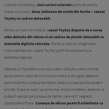
culorile curcubeului,
cinci carioci colorate
potrivite pentru
mana unui copil,
doua sabloane de curele din hartie
si
ceasul
Toytoy cu cadran detasabil.
Pentru un look minimalist, c
easul Toytoy dispune de o curea
alba delicata din silicon si un cadran de plastic detasabil cu
elemente digitale colorate.
Pentru a lasa loc imaginatiei,
instrumentele din caseta ToyToy pot fi folosite pentru a
redesena regulile.
Website-ul ToyWatch www.toy-watch.it/toytoy ofera infinite
sanse pentru copil de a-si incerca mana si de a gasi desenul
potrivit pentru cureaua de hartie. Desenul creat pe site poate fi
printat. Dupa ce copiii au prins mai multa incredere, desenul va
putea fi realizat pe cureaua de hartie, care va fi, negresit,
capodopera finala.
Cureaua de silicon poate fi schimbata cu