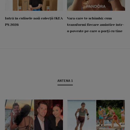
Intră în culisele noii colecții IKEA
Vara care te schimbă: cum
PS 2026
transformi fiecare amintire într-
o poveste pe care o porți cu tine
ANTENA 1