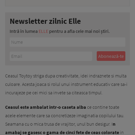
Newsletter zilnic Elle
Intră în lumea
ELLE
pentru a afla cele mai noi știri.
Ceasul Toytoy striga dupa creativitate, idei indraznete si multa
culoare. Acesta joaca si rolul unui instrument educativ care sa-i
incurajeze pe cei mici sa invete sa citeasca timpul.
Ceasul este ambalat intr-o caseta alba
ce contine toate
acele elemente care sa concretizeze imaginatia copilului tau.
Seamana cu o mica trusa de vrajitor, unul bun desigur. I
n
amabaj se gasesc o gama de cinci fete de ceas colorate
in