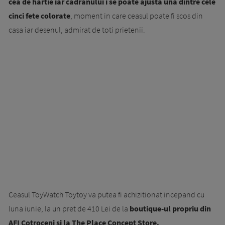
cea de hartie iar cadranului i se poate ajusta una dintre cele
cinci fete colorate
, moment in care ceasul poate fi scos din
casa iar desenul, admirat de toti prietenii.
Ceasul ToyWatch Toytoy va putea fi achizitionat incepand cu
luna iunie, la un pret de 410 Lei de la
boutique-ul propriu din
AFI Cotroceni si la The Place Concept Store.