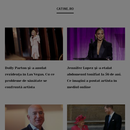
CATINE.RO
Dolly Parton și-a anulat
Jennifer Lopez și-a etalat
rezidența în Las Vegas. Cu ce
abdomenul tonifiat la 56 de ani.
probleme de sănătate se
Ce imagini a postat artista în
confruntă artista
mediul online