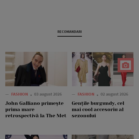
RECOMANDARI
—
FASHION
03 august 2026
—
FASHION
02 august 2026
John Galliano primește
Gențile burgundy, cel
prima mare
mai cool accesoriu al
retrospectivă la The Met
sezonului