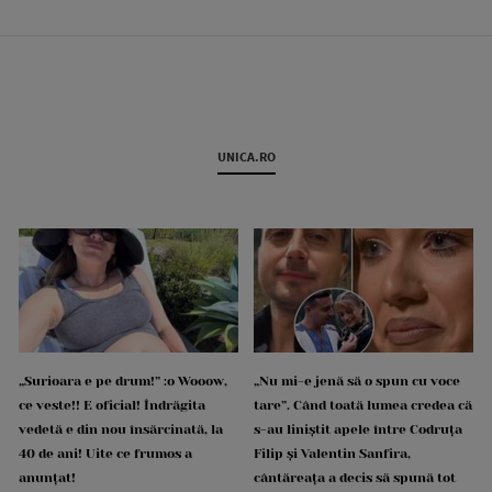
UNICA.RO
„Surioara e pe drum!” :o Wooow,
„Nu mi-e jenă să o spun cu voce
ce veste!! E oficial! Îndrăgita
tare”. Când toată lumea credea că
vedetă e din nou însărcinată, la
s-au liniștit apele între Codruța
40 de ani! Uite ce frumos a
Filip și Valentin Sanfira,
anunțat!
cântăreața a decis să spună tot