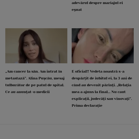
adevărul despre mariajul ei
eșuat
„Am cancer la sân. Am intrat în
E oficial!! Vedeta noastră s-a
metastază”. Alina Pușcău, mesaj
despărțit de iubitul ei, la 3 ani de
tulburător de pe patul de spital.
când au devenit părinți. „Relația
Ce au anunțat-o medicii
mea a ajuns la final... Nu caut
explicații, judecăți sau vinovați”.
Prima declarație