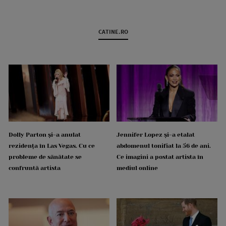
CATINE.RO
Dolly Parton și-a anulat
Jennifer Lopez și-a etalat
rezidența în Las Vegas. Cu ce
abdomenul tonifiat la 56 de ani.
probleme de sănătate se
Ce imagini a postat artista în
confruntă artista
mediul online