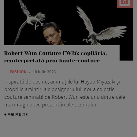
Robert Wun Couture FW26: copilăria,
reinterpretată prin haute-couture
—
FASHION
18 iulie 2026
Inspirată de basme, animațiile lui Hayao Miyazaki și
propriile amintiri ale designer-ului, noua colecție
couture semnată de Robert Wun este una dintre cele
mai imaginative prezentări ale sezonului.
+ MAI MULTE