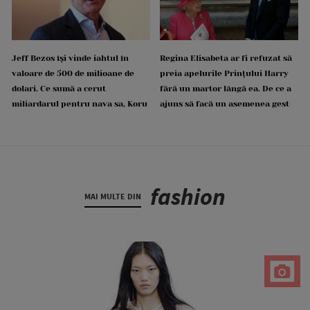
Jeff Bezos își vinde iahtul în
Regina Elisabeta ar fi refuzat să
valoare de 500 de milioane de
preia apelurile Prințului Harry
dolari. Ce sumă a cerut
fără un martor lângă ea. De ce a
miliardarul pentru nava sa, Koru
ajuns să facă un asemenea gest
fashion
MAI MULTE DIN