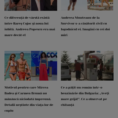
Ce diferență de vârstă există
Andreea Munteanu de la
între Rareș Cojoc și noua lui
Survivor s-a căsătorit civil cu
iubită. Andreea Popescu era mai
logodnicul ei. Imagini cu cei doi
mare decât el
miri
Motivul pentru care Mircea
Ce a pățit un român într-o
Badea și Carmen Brumă nu
benzinărie din Bulgaria: „Aveți
mănâncă niciodată împreună.
mare grijă!”. Ce a observat pe
Detalii neștiute din viața lor de
chitanță
cuplu