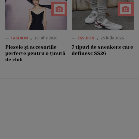
—
FASHION
26 iulie 2026
—
FASHION
25 iulie 2026
Piesele și accesoriile
7 tipuri de sneakers care
perfecte pentru o ținută
definesc SS26
de club