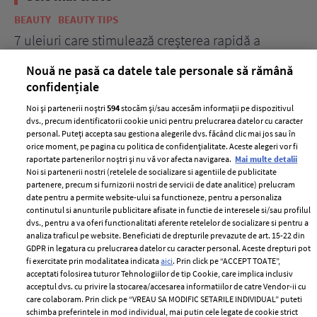
BEAUTY
BEAUTY TIPS
BE
țe
7 uleiuri care stimulează creșterea rapidă a
Ce
părului
de
Nouă ne pasă ca datele tale personale să rămână
confidențiale
Noi și partenerii noștri
594
stocăm și/sau accesăm informații pe dispozitivul
dvs., precum identificatorii cookie unici pentru prelucrarea datelor cu caracter
personal. Puteți accepta sau gestiona alegerile dvs. făcând clic mai jos sau în
orice moment, pe pagina cu politica de confidențialitate. Aceste alegeri vor fi
raportate partenerilor noștri și nu vă vor afecta navigarea.
Mai multe detalii
Noi si partenerii nostri (retelele de socializare si agentiile de publicitate
partenere, precum si furnizorii nostri de servicii de date analitice) prelucram
ELLE Style Awards
Termeni si conditii
date pentru a permite website-ului sa functioneze, pentru a personaliza
2024
continutul si anunturile publicitare afisate in functie de interesele si/sau profilul
Politica de
dvs., pentru a va oferi functionalitati aferente retelelor de socializare si pentru a
Despre ELLE
confidențialitate
analiza traficul pe website. Beneficiati de drepturile prevazute de art. 15-22 din
Romania
GDPR in legatura cu prelucrarea datelor cu caracter personal. Aceste drepturi pot
Politica de cookies
fi exercitate prin modalitatea indicata
aici
. Prin click pe “ACCEPT TOATE”,
Contact
Publicitate
acceptati folosirea tuturor Tehnologiilor de tip Cookie, care implica inclusiv
acceptul dvs. cu privire la stocarea/accesarea informatiilor de catre Vendor-ii cu
Abonamente
care colaboram. Prin click pe “VREAU SA MODIFIC SETARILE INDIVIDUAL” puteti
schimba preferintele in mod individual, mai putin cele legate de cookie strict