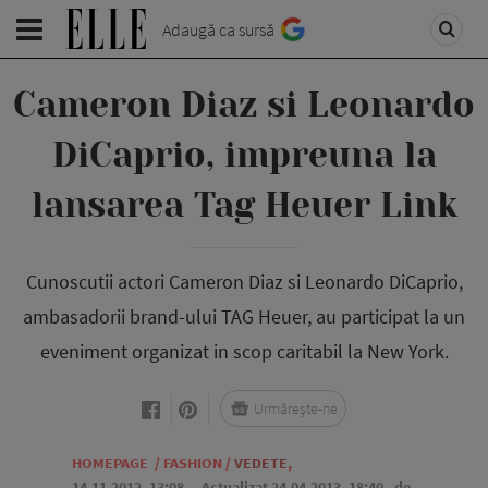
Adaugă ca sursă
Cameron Diaz si Leonardo
DiCaprio, impreuna la
lansarea Tag Heuer Link
Cunoscutii actori Cameron Diaz si Leonardo DiCaprio,
ambasadorii brand-ului TAG Heuer, au participat la un
eveniment organizat in scop caritabil la New York.
Urmărește-ne
HOMEPAGE
/
FASHION
/
VEDETE
,
14.11.2012, 13:08
. Actualizat 24.04.2013, 18:40,
de