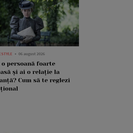
FESTYLE
06 august 2026
i o persoană foarte
asă și ai o relație la
tanță? Cum să te reglezi
țional