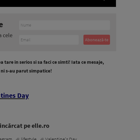
e
a cele
a tare in serios si sa faci ce simti! Iata ce mesaje,
e ni s-au parut simpatice!
ntines Day
ncărcat pe elle.ro
tagram
lifestyle
Valentine's Day