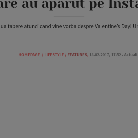
are au aparut pe Ins
doua tabere atunci cand vine vorba despre Valentine’s Day! Un
—
HOMEPAGE
/
LIFESTYLE
/
FEATURES
,
14.02.2017, 17:52
. Actual