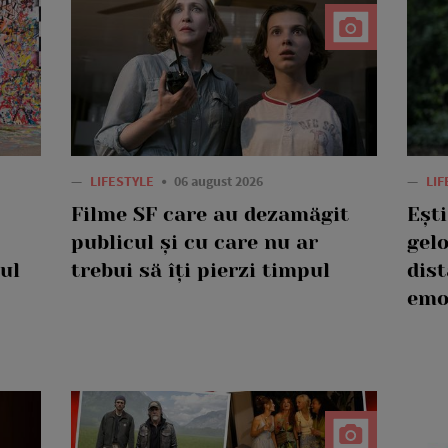
—
LIFESTYLE
06 august 2026
—
LI
Filme SF care au dezamăgit
Eșt
publicul și cu care nu ar
gelo
ul
trebui să îți pierzi timpul
dis
emo