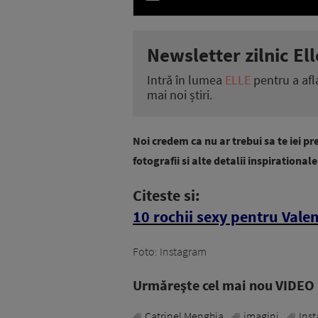
Newsletter zilnic Ell
Intră în lumea
ELLE
pentru a afl
mai noi știri.
Noi credem ca nu ar trebui sa te iei pre
fotografii si alte detalii inspirational
Citeste si:
10 rochii sexy pentru Vale
Foto: Instagram
Urmăreşte cel mai nou VIDEO i
Catrinel Menghia
imagini
Ins