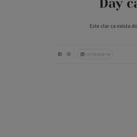
Day c
Este clar ca exista 
Urmărește-ne