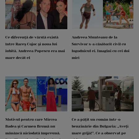
Ce diferență de vârstă există
Andreea Munteanu de la
între Rareș Cojoc și noua lui
Survivor s-a căsătorit civil cu
iubită. Andreea Popescu era mai
logodnicul ei. Imagini cu cei doi
mare decât el
miri
Motivul pentru care Mircea
Ce a pățit un român într-o
Badea și Carmen Brumă nu
benzinărie din Bulgaria: „Aveți
mănâncă niciodată împreună.
mare grijă!”. Ce a observat pe