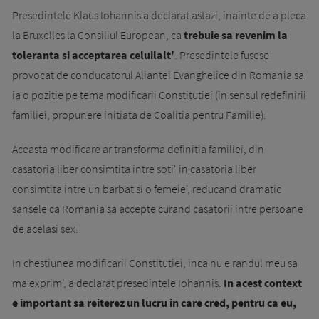
Presedintele Klaus Iohannis a declarat astazi, inainte de a pleca
la Bruxelles la Consiliul European, ca
trebuie sa revenim la
toleranta si acceptarea celuilalt'
. Presedintele fusese
provocat de conducatorul Aliantei Evanghelice din Romania sa
ia o pozitie pe tema modificarii Constitutiei (in sensul redefinirii
familiei, propunere initiata de Coalitia pentru Familie).
Aceasta modificare ar transforma definitia familiei, din
casatoria liber consimtita intre soti' in casatoria liber
consimtita intre un barbat si o femeie', reducand dramatic
sansele ca Romania sa accepte curand casatorii intre persoane
de acelasi sex.
In chestiunea modificarii Constitutiei, inca nu e randul meu sa
ma exprim', a declarat presedintele Iohannis.
In acest context
e important sa reiterez un lucru in care cred, pentru ca eu,