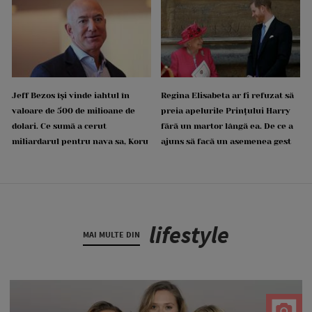
Jeff Bezos își vinde iahtul în
Regina Elisabeta ar fi refuzat să
valoare de 500 de milioane de
preia apelurile Prințului Harry
dolari. Ce sumă a cerut
fără un martor lângă ea. De ce a
miliardarul pentru nava sa, Koru
ajuns să facă un asemenea gest
lifestyle
MAI MULTE DIN