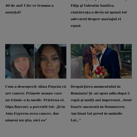
40 de ani! Uite ce frumos a
Filip și Valentin Sanfira,
anunțat!
cântăreața a decis să spună tot
adevărul despre mariajul ei
eșuat
Cum a descoperit Alina Pușcău că
Despărțirea momentului în
are cancer. Primele semne care
România! Și-au spus adio după 2
au trimis-o la medic. Prietena ei,
copii și mulți ani împreună. „Sunt
Olga Barcari, a povestit tot: „Și în
foarte ancorată în Dumnezeu.
Asia Express avea cancer, dar
Am lăsat tot greul în mâinile
nimeni nu știa, nici ea”
Lui...”