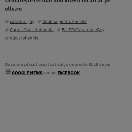
Urmăreşte cel mai nou VIDEO incărcat pe
elle.ro
casatorii gay
Coalitia pentru Familie
Curtea Constitutionala
ELLEOKCasatoriileGay
Klaus Iohannis
Daca ti-a placut acest articol, urmareste ELLE.ro pe
GOOGLE NEWS
sau pe
FACEBOOK