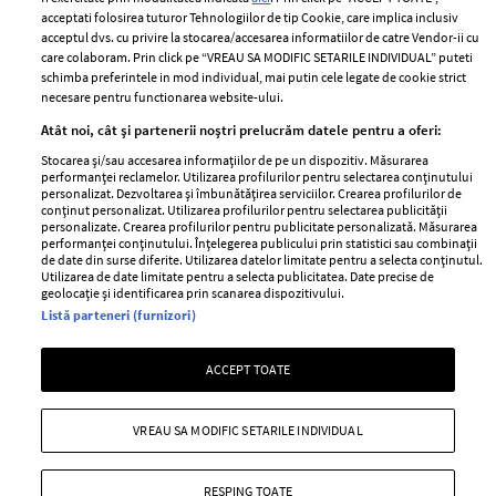
Contact
Publicitate
acceptati folosirea tuturor Tehnologiilor de tip Cookie, care implica inclusiv
acceptul dvs. cu privire la stocarea/accesarea informatiilor de catre Vendor-ii cu
Abonamente
care colaboram. Prin click pe “VREAU SA MODIFIC SETARILE INDIVIDUAL” puteti
schimba preferintele in mod individual, mai putin cele legate de cookie strict
necesare pentru functionarea website-ului.
Stiri
Libertatea pentru
Atât noi, cât și partenerii noștri prelucrăm datele pentru a oferi:
femei
GSP
Stocarea și/sau accesarea informațiilor de pe un dispozitiv. Măsurarea
Viva
performanței reclamelor. Utilizarea profilurilor pentru selectarea conținutului
Unica
personalizat. Dezvoltarea și îmbunătățirea serviciilor. Crearea profilurilor de
Avantaje
conținut personalizat. Utilizarea profilurilor pentru selectarea publicității
Baby
personalizate. Crearea profilurilor pentru publicitate personalizată. Măsurarea
Retete practice
performanței conținutului. Înțelegerea publicului prin statistici sau combinații
Retete
de date din surse diferite. Utilizarea datelor limitate pentru a selecta conținutul.
Utilizarea de date limitate pentru a selecta publicitatea. Date precise de
geolocație și identificarea prin scanarea dispozitivului.
Pariază responsabil! Decizia ONJN nr. 821/25.09.2025.
Listă parteneri (furnizori)
Jocurile de noroc sunt interzise minorilor.
ACCEPT TOATE
Copyright © 2026 Ringier Romania SRL
VREAU SA MODIFIC SETARILE INDIVIDUAL
RESPING TOATE