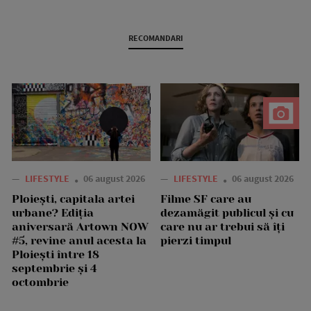
RECOMANDARI
—
LIFESTYLE
06 august 2026
—
LIFESTYLE
06 august 2026
Ploiești, capitala artei
Filme SF care au
urbane? Ediția
dezamăgit publicul și cu
aniversară Artown NOW
care nu ar trebui să îți
#5, revine anul acesta la
pierzi timpul
Ploiești între 18
septembrie și 4
octombrie