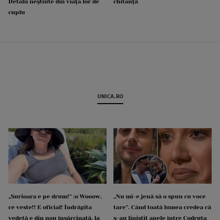
Detalii neștiute din viața lor de
chitanță
cuplu
UNICA.RO
„Surioara e pe drum!” :o Wooow,
„Nu mi-e jenă să o spun cu voce
ce veste!! E oficial! Îndrăgita
tare”. Când toată lumea credea că
vedetă e din nou însărcinată, la
s-au liniștit apele între Codruța