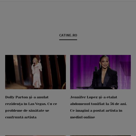
CATINE.RO
Dolly Parton și-a anulat
Jennifer Lopez și-a etalat
rezidența în Las Vegas. Cu ce
abdomenul tonifiat la 56 de ani.
probleme de sănătate se
Ce imagini a postat artista în
confruntă artista
mediul online