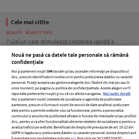
Cele mai citite
BEAUTY
BEAUTY TIPS
BE
țe
7 uleiuri care stimulează creșterea rapidă a
Ce
părului
de
Nouă ne pasă ca datele tale personale să rămână
confidențiale
Noi și partenerii noștri
594
stocăm și/sau accesăm informații pe dispozitivul
dvs., precum identificatorii cookie unici pentru prelucrarea datelor cu caracter
personal. Puteți accepta sau gestiona alegerile dvs. făcând clic mai jos sau în
orice moment, pe pagina cu politica de confidențialitate. Aceste alegeri vor fi
raportate partenerilor noștri și nu vă vor afecta navigarea.
Mai multe detalii
Noi si partenerii nostri (retelele de socializare si agentiile de publicitate
partenere, precum si furnizorii nostri de servicii de date analitice) prelucram
ELLE Style Awards
Termeni si conditii
date pentru a permite website-ului sa functioneze, pentru a personaliza
2024
continutul si anunturile publicitare afisate in functie de interesele si/sau profilul
Politica de
dvs., pentru a va oferi functionalitati aferente retelelor de socializare si pentru a
Despre ELLE
confidențialitate
analiza traficul pe website. Beneficiati de drepturile prevazute de art. 15-22 din
Romania
GDPR in legatura cu prelucrarea datelor cu caracter personal. Aceste drepturi pot
Politica de cookies
fi exercitate prin modalitatea indicata
aici
. Prin click pe “ACCEPT TOATE”,