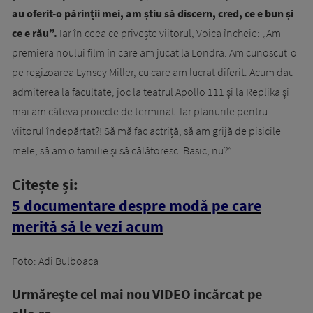
au oferit-o părinții mei, am știu să discern, cred, ce e bun și
ce e rău”.
Iar în ceea ce privește viitorul, Voica încheie: „Am
premiera noului film în care am jucat la Londra. Am cunoscut-o
pe regizoarea Lynsey Miller, cu care am lucrat diferit. Acum dau
admiterea la facultate, joc la teatrul Apollo 111 și la Replika și
mai am câteva proiecte de terminat. Iar planurile pentru
viitorul îndepărtat?! Să mă fac actriță, să am grijă de pisicile
mele, să am o familie și să călătoresc. Basic, nu?”.
Citește și:
5 documentare despre modă pe care
merită să le vezi acum
Foto: Adi Bulboaca
Urmăreşte cel mai nou VIDEO incărcat pe