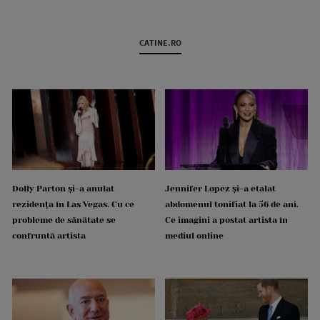
CATINE.RO
Dolly Parton și-a anulat
Jennifer Lopez și-a etalat
rezidența în Las Vegas. Cu ce
abdomenul tonifiat la 56 de ani.
probleme de sănătate se
Ce imagini a postat artista în
confruntă artista
mediul online