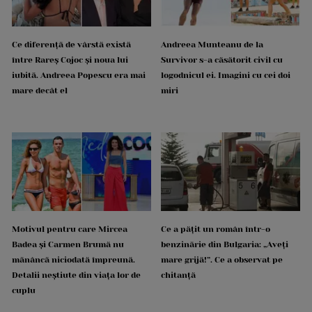
Ce diferență de vârstă există
Andreea Munteanu de la
între Rareș Cojoc și noua lui
Survivor s-a căsătorit civil cu
iubită. Andreea Popescu era mai
logodnicul ei. Imagini cu cei doi
mare decât el
miri
Motivul pentru care Mircea
Ce a pățit un român într-o
Badea și Carmen Brumă nu
benzinărie din Bulgaria: „Aveți
mănâncă niciodată împreună.
mare grijă!”. Ce a observat pe
Detalii neștiute din viața lor de
chitanță
cuplu