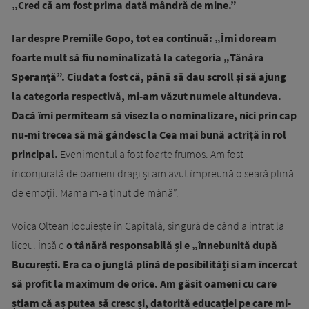
„Cred că am fost prima dată mândră de mine.”
Iar despre Premiile Gopo, tot ea continuă: „Îmi doream
foarte mult să fiu nominalizată la categoria „Tânăra
Speranță”. Ciudat a fost că, până să dau scroll și să ajung
la categoria respectivă, mi-am văzut numele altundeva.
Dacă îmi permiteam să visez la o nominalizare, nici prin cap
nu-mi trecea să mă gândesc la Cea mai bună actriță în rol
principal.
Evenimentul a fost foarte frumos. Am fost
înconjurată de oameni dragi și am avut împreună o seară plină
de emoții. Mama m-a ținut de mână”.
Voica Oltean locuiește în Capitală, singură de când a intrat la
liceu. Însă e
o tânără responsabilă și e „înnebunită după
București. Era ca o junglă plină de posibilități si am încercat
să profit la maximum de orice. Am găsit oameni cu care
știam că aș putea să cresc și, datorită educației pe care mi-