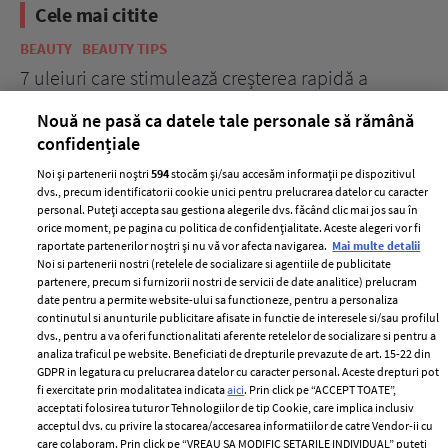
Cele mai citite
BEAUTY
BEAUTY TIPS
BE
țe
7 uleiuri care stimulează creșterea rapidă a
Ce
părului
de
Nouă ne pasă ca datele tale personale să rămână
confidențiale
Noi și partenerii noștri
594
stocăm și/sau accesăm informații pe dispozitivul
dvs., precum identificatorii cookie unici pentru prelucrarea datelor cu caracter
personal. Puteți accepta sau gestiona alegerile dvs. făcând clic mai jos sau în
orice moment, pe pagina cu politica de confidențialitate. Aceste alegeri vor fi
raportate partenerilor noștri și nu vă vor afecta navigarea.
Mai multe detalii
Noi si partenerii nostri (retelele de socializare si agentiile de publicitate
partenere, precum si furnizorii nostri de servicii de date analitice) prelucram
ELLE Style Awards
Termeni si conditii
date pentru a permite website-ului sa functioneze, pentru a personaliza
2024
continutul si anunturile publicitare afisate in functie de interesele si/sau profilul
Politica de
dvs., pentru a va oferi functionalitati aferente retelelor de socializare si pentru a
Despre ELLE
confidențialitate
analiza traficul pe website. Beneficiati de drepturile prevazute de art. 15-22 din
Romania
GDPR in legatura cu prelucrarea datelor cu caracter personal. Aceste drepturi pot
Politica de cookies
fi exercitate prin modalitatea indicata
aici
. Prin click pe “ACCEPT TOATE”,
Contact
Publicitate
acceptati folosirea tuturor Tehnologiilor de tip Cookie, care implica inclusiv
acceptul dvs. cu privire la stocarea/accesarea informatiilor de catre Vendor-ii cu
Abonamente
care colaboram. Prin click pe “VREAU SA MODIFIC SETARILE INDIVIDUAL” puteti