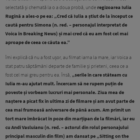
selectată și chemată la o a doua probă, unde
regizoarea Iulia
Rugină a ales-o pe ea: „Cred că Iulia a știut de la început ce
caută pentru Simona (n. red. – personajul interpretat de
Voica în Breaking News) și mai cred că eu am fost cel mai
aproape de ceea ce căuta ea.”
Îmi explică că nu a fost ușor, au filmat iarna la mare, iar Voica a
stat patru săptămâni departe de familie și prieteni, ceea ce a
fost cel mai greu pentru ea. Însă,
„serile în care stăteam cu
Iulia m-au ajutat mult. Încercam să ne rupem puțin de
poveste și vorbeam lucruri mai personale. Ziua mea de
naștere a picat fix în ultima zi de filmare și am avut parte de
cea mai frumoasă aniversare de până acum. Am primit un
tort mare îmbrăcat în poze din marțipan de la filmări, iar eu
cu Andi Vasluianu (n. red. – actorul din rolul personajului
principal masculin din film) am dansat pe „Sitting on the