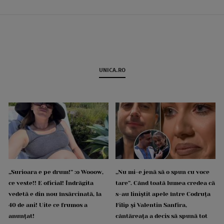
UNICA.RO
„Surioara e pe drum!” :o Wooow,
„Nu mi-e jenă să o spun cu voce
ce veste!! E oficial! Îndrăgita
tare”. Când toată lumea credea că
vedetă e din nou însărcinată, la
s-au liniștit apele între Codruța
40 de ani! Uite ce frumos a
Filip și Valentin Sanfira,
anunțat!
cântăreața a decis să spună tot