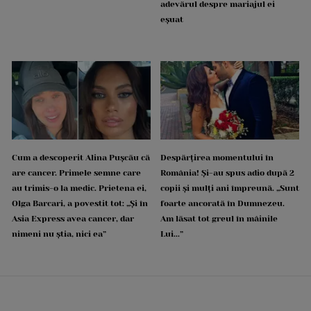
adevărul despre mariajul ei
eșuat
Cum a descoperit Alina Pușcău că
Despărțirea momentului în
are cancer. Primele semne care
România! Și-au spus adio după 2
au trimis-o la medic. Prietena ei,
copii și mulți ani împreună. „Sunt
Olga Barcari, a povestit tot: „Și în
foarte ancorată în Dumnezeu.
Asia Express avea cancer, dar
Am lăsat tot greul în mâinile
nimeni nu știa, nici ea”
Lui...”