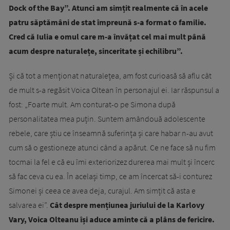
Dock of the Bay”. Atunci am simțit realmente că în acele
patru săptămâni de stat împreună s-a format o familie.
Cred că Iulia e omul care m-a învățat cel mai mult până
acum despre naturalețe, sinceritate și echilibru”.
Și că tot a menționat naturalețea, am fost curioasă să aflu cât
de mult s-a regăsit Voica Oltean în personajul ei. Iar răspunsul a
fost: „Foarte mult. Am conturat-o pe Simona după
personalitatea mea puțin. Suntem amândouă adolescente
rebele, care știu ce înseamnă suferința și care habar n-au avut
cum să o gestioneze atunci când a apărut. Ce ne face să nu fim
tocmai la fel e că eu îmi exteriorizez durerea mai mult și încerc
să fac ceva cu ea. În același timp, ce am încercat să-i conturez
Simonei și ceea ce avea deja, curajul. Am simțit că asta e
salvarea ei”.
Cât despre mențiunea juriului de la Karlovy
Vary, Voica Olteanu își aduce aminte că a plâns de fericire.