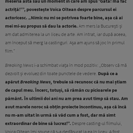
meseria asta sau un moment în care am spus ‘Gata! mă fac
actriță!'”, povestește Voica Oltean despre parcursul ei
actoricesc. „Nimic nu mi se potrivea foarte bine, așa că ai
mei mi-au propus să dau la actorie.
Am mers la București și
am dat admiterea la un liceu de arte. Am intrat, iar după aceea,
am început să merg la castinguri. Așa am ajuns să joc în primul
film.”
Breaking News
i-a schimbat viața în mod pozitiv: „Observ că mă
dezvolt și evoluez din toate punctele de vedere.
După ce a
apărut
Breaking News,
trebuie să recunosc că nu mai știam
de capul meu. Încerc, totuși, să rămân cu picioarele pe
pământ. În ultimii doi ani nu am prea avut timp să stau. Am
avut marele noroc să obțin proiecte încontinuu, așa că încă
nu m-am uitat în urmă să văd cum a fost, dar mă simt
extraordinar de bine să lucrez!”.
Despre casting-ul filmului,
Voica Oltean îmi spune că s-a desfășurat la ea în liceu. A fost