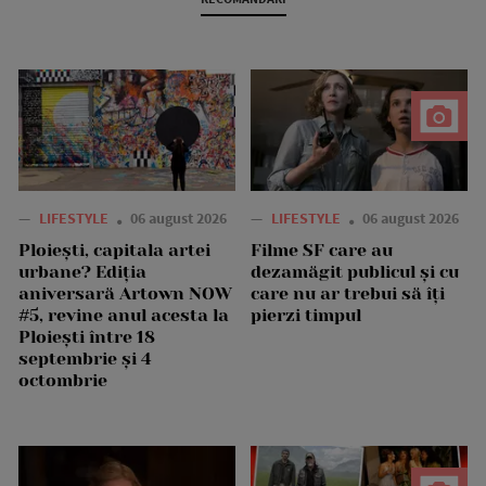
—
LIFESTYLE
06 august 2026
—
LIFESTYLE
06 august 2026
Ploiești, capitala artei
Filme SF care au
urbane? Ediția
dezamăgit publicul și cu
aniversară Artown NOW
care nu ar trebui să îți
#5, revine anul acesta la
pierzi timpul
Ploiești între 18
septembrie și 4
octombrie