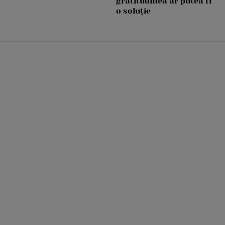
gratitudinea ar putea fi
o soluție