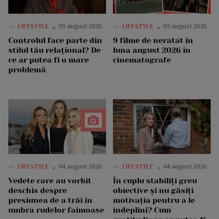
—
LIFESTYLE
05 august 2026
—
LIFESTYLE
05 august 2026
Controlul face parte din
9 filme de neratat în
stilul tău relațional? De
luna august 2026 în
ce ar putea fi o mare
cinematografe
problemă
—
LIFESTYLE
04 august 2026
—
LIFESTYLE
04 august 2026
Vedete care au vorbit
În cuplu stabiliți greu
deschis despre
obiective și nu găsiți
presiunea de a trăi în
motivația pentru a le
umbra rudelor faimoase
îndeplini? Cum