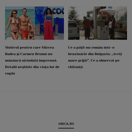
Motivul pentru care Mircea
Ce a pățit un român într-o
Badea și Carmen Brumă nu
benzinărie din Bulgaria: „Aveți
mănâncă niciodată împreună.
mare grijă!”. Ce a observat pe
Detalii neștiute din viața lor de
chitanță
cuplu
UNICA.RO