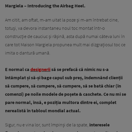
Margiela – Introducing the Airbag Heel.
Am citit, am oftat, m-am uitat la poze și m-am întrebat cine,
totuși, va devora instantaneu noul toc montat într-o
construcție de cauciuc și rășină, asta după numai câteva luni în
care tot Maison Margiela propunea mult mai dizgrațiosul toc ce
imita o dantură umană.
E normal ca
designerii
să se prefacă că nimic nu s-a
întâmplat și să-și bage capul sub preș, îndemnând clienții
să cumpere, să cumpere, să cumpere, să se bată chiar (în
comenzi) pe noile modele de poșete & caschete. Ce nu mi se
pare normal, însă, e poziția multora dintre ei, complet
nerealistă în tabloul mondial actual.
Sigur, nu e vina lor, sunt împinși de la spate,
interesele