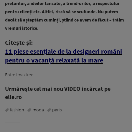
prețurilor, a ideilor lansate, a trend-urilor, a respectului
pentru clienți etc. Altfel, riscă să se scufunde. Nu putem
decât să așteptăm cuminți, știind ce avem de făcut – trăim
vremuri istorice.
Citește și:
11 piese esențiale de la designeri români
pentru o vacanță relaxată la mare
Foto: Imaxtree
Urmăreşte cel mai nou VIDEO incărcat pe
elle.ro
fashion
moda
paris