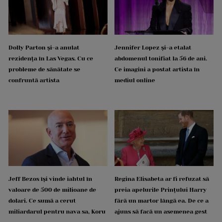
Dolly Parton și-a anulat
Jennifer Lopez și-a etalat
rezidența în Las Vegas. Cu ce
abdomenul tonifiat la 56 de ani.
probleme de sănătate se
Ce imagini a postat artista în
confruntă artista
mediul online
Jeff Bezos își vinde iahtul în
Regina Elisabeta ar fi refuzat să
valoare de 500 de milioane de
preia apelurile Prințului Harry
dolari. Ce sumă a cerut
fără un martor lângă ea. De ce a
miliardarul pentru nava sa, Koru
ajuns să facă un asemenea gest