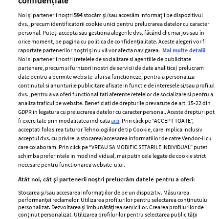
confidențiale
Noi și partenerii noștri
594
stocăm și/sau accesăm informații pe dispozitivul
dvs., precum identificatorii cookie unici pentru prelucrarea datelor cu caracter
personal. Puteți accepta sau gestiona alegerile dvs. făcând clic mai jos sau în
orice moment, pe pagina cu politica de confidențialitate. Aceste alegeri vor fi
raportate partenerilor noștri și nu vă vor afecta navigarea.
Mai multe detalii
Noi si partenerii nostri (retelele de socializare si agentiile de publicitate
partenere, precum si furnizorii nostri de servicii de date analitice) prelucram
ELLE Style Awards
Termeni si conditii
date pentru a permite website-ului sa functioneze, pentru a personaliza
2024
continutul si anunturile publicitare afisate in functie de interesele si/sau profilul
Politica de
dvs., pentru a va oferi functionalitati aferente retelelor de socializare si pentru a
Despre ELLE
confidențialitate
analiza traficul pe website. Beneficiati de drepturile prevazute de art. 15-22 din
Romania
GDPR in legatura cu prelucrarea datelor cu caracter personal. Aceste drepturi pot
Politica de cookies
fi exercitate prin modalitatea indicata
aici
. Prin click pe “ACCEPT TOATE”,
Contact
Publicitate
acceptati folosirea tuturor Tehnologiilor de tip Cookie, care implica inclusiv
acceptul dvs. cu privire la stocarea/accesarea informatiilor de catre Vendor-ii cu
Abonamente
care colaboram. Prin click pe “VREAU SA MODIFIC SETARILE INDIVIDUAL” puteti
schimba preferintele in mod individual, mai putin cele legate de cookie strict
necesare pentru functionarea website-ului.
Stiri
Libertatea pentru
Atât noi, cât și partenerii noștri prelucrăm datele pentru a oferi:
femei
GSP
Stocarea și/sau accesarea informațiilor de pe un dispozitiv. Măsurarea
Viva
performanței reclamelor. Utilizarea profilurilor pentru selectarea conținutului
Unica
personalizat. Dezvoltarea și îmbunătățirea serviciilor. Crearea profilurilor de
Avantaje
conținut personalizat. Utilizarea profilurilor pentru selectarea publicității
Baby