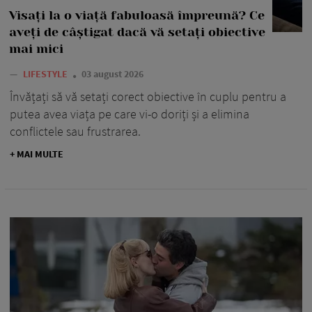
Visați la o viață fabuloasă împreună? Ce
aveți de câștigat dacă vă setați obiective
mai mici
—
LIFESTYLE
03 august 2026
Învățați să vă setați corect obiective în cuplu pentru a
putea avea viața pe care vi-o doriți și a elimina
conflictele sau frustrarea.
+ MAI MULTE