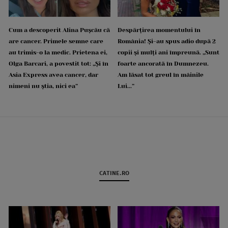
Cum a descoperit Alina Pușcău că
Despărțirea momentului în
are cancer. Primele semne care
România! Și-au spus adio după 2
au trimis-o la medic. Prietena ei,
copii și mulți ani împreună. „Sunt
Olga Barcari, a povestit tot: „Și în
foarte ancorată în Dumnezeu.
Asia Express avea cancer, dar
Am lăsat tot greul în mâinile
nimeni nu știa, nici ea”
Lui...”
CATINE.RO