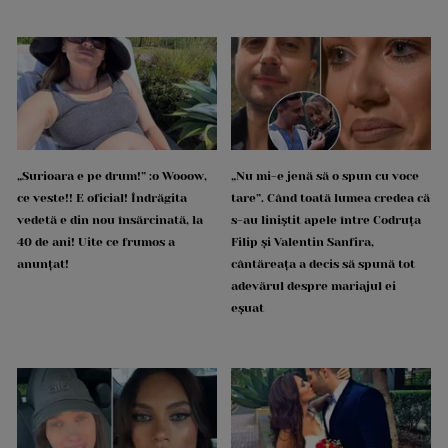
„Surioara e pe drum!” :o Wooow,
„Nu mi-e jenă să o spun cu voce
ce veste!! E oficial! Îndrăgita
tare”. Când toată lumea credea că
vedetă e din nou însărcinată, la
s-au liniștit apele între Codruța
40 de ani! Uite ce frumos a
Filip și Valentin Sanfira,
anunțat!
cântăreața a decis să spună tot
adevărul despre mariajul ei
eșuat