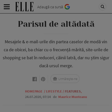
Adaugă ca sursă
Parisul de altădată
Mesajele & e-mail-urile din partea caselor de modă vin
ca de obicei, ba chiar cu o frecvență mărită, site-urile de
shopping se bat în reduceri, câinii latră, dar nu știm sigur
dacă ursul merge.
Urmărește-ne
HOMEPAGE
/
LIFESTYLE
/
FEATURES
,
24.07.2020, 07:14
de
Maurice Munteanu