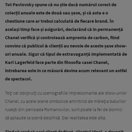
Tot Pavlovsky spune că nu știe dacă numărul corect de
colecții anuale este de două sau șase, și că asta e o
chestiune care ar trebui calculată de fiecare brand. În
același timp face și asigurări, declarând că în permanență
Chanel verifică și controlează amprenta de carbon, fiind
convins că publicul & clienții au nevoie de aceste șase show-
uri anuale. Sigur că tipul de extravaganță implementată de
Karl Lagerfeld face parte din filosofia casei Chanel,
întrebarea este în ce măsură devine acum relevant un astfel
de spectacol.
Toți cei obișnuiți cu scenografiile impresionante ale show-urilor
Chanel, cu acele scene simbolice amintind de măreția balurilor
rusești din perioada Romanovilor, sunt poate la fel de dornici
să aplaude la scenă deschisă. Dar realitatea este alta.
Tind să cred că acel client dedicat, clientul ideal, a devenit