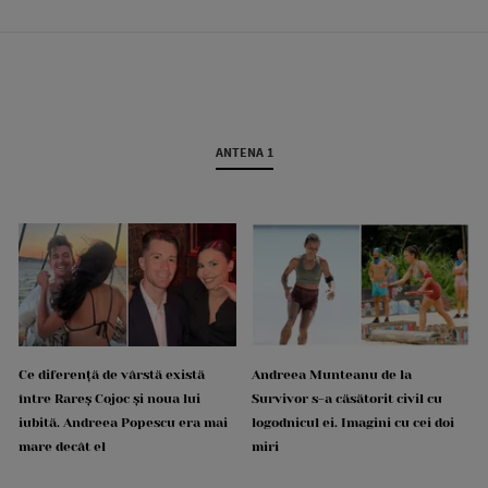
ANTENA 1
Ce diferență de vârstă există
Andreea Munteanu de la
între Rareș Cojoc și noua lui
Survivor s-a căsătorit civil cu
iubită. Andreea Popescu era mai
logodnicul ei. Imagini cu cei doi
mare decât el
miri