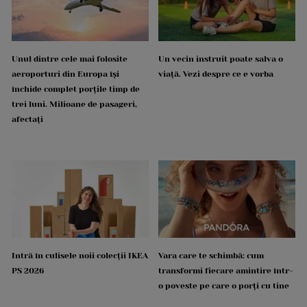
Unul dintre cele mai folosite
Un vecin instruit poate salva o
aeroporturi din Europa își
viață. Vezi despre ce e vorba
închide complet porțile timp de
trei luni. Milioane de pasageri,
afectați
Intră în culisele noii colecții IKEA
Vara care te schimbă: cum
PS 2026
transformi fiecare amintire într-
o poveste pe care o porți cu tine