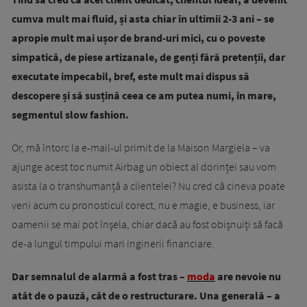
cumva mult mai fluid, și asta chiar în ultimii 2-3 ani – se
apropie mult mai ușor de brand-uri mici, cu o poveste
simpatică, de piese artizanale, de genți fără pretenții, dar
executate impecabil, bref, este mult mai dispus să
descopere și să susțină ceea ce am putea numi, în mare,
segmentul slow fashion.
Or, mă întorc la e-mail-ul primit de la Maison Margiela – va
ajunge acest toc numit Airbag un obiect al dorinței sau vom
asista la o transhumanță a clientelei? Nu cred că cineva poate
veni acum cu pronosticul corect, nu e magie, e business, iar
oamenii se mai pot înșela, chiar dacă au fost obișnuiți să facă
de-a lungul timpului mari inginerii financiare.
Dar semnalul de alarmă a fost tras –
moda
are nevoie nu
atât de o pauză, cât de o restructurare. Una generală – a