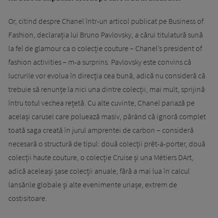
Or, citind despre Chanel într-un articol publicat pe Business of
Fashion, declarația lui Bruno Pavlovsky, a cărui titulatură sună
la fel de glamour ca o colecție couture – Chanel’s president of
fashion activities – m-a surprins. Pavlovsky este convins că
lucrurile vor evolua în direcția cea bună, adică nu consideră că
trebuie să renunțe la nici una dintre colecții, mai mult, sprijină
întru totul vechea rețetă. Cu alte cuvinte, Chanel pariază pe
același carusel care poluează masiv, părând că ignoră complet
toată saga creată în jurul amprentei de carbon – consideră
necesară o structură de tipul: două colecții prêt-à-porter, două
colecții haute couture, o colecție Cruise și una Métiers DArt,
adică aceleași șase colecții anuale, fără a mai lua în calcul
lansările globale și alte evenimente uriașe, extrem de
costisitoare.