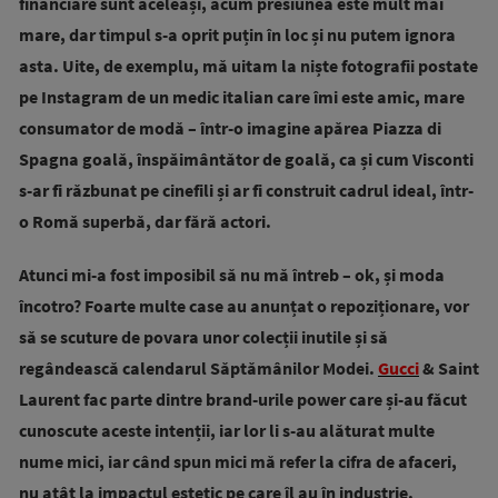
financiare sunt aceleași, acum presiunea este mult mai
mare, dar timpul s-a oprit puțin în loc și nu putem ignora
asta. Uite, de exemplu, mă uitam la niște fotografii postate
pe Instagram de un medic italian care îmi este amic, mare
consumator de modă – într-o imagine apărea Piazza di
Spagna goală, înspăimântător de goală, ca și cum Visconti
s-ar fi răzbunat pe cinefili și ar fi construit cadrul ideal, într-
o Romă superbă, dar fără actori.
Atunci mi-a fost imposibil să nu mă întreb – ok, și moda
încotro? Foarte multe case au anunțat o repoziționare, vor
să se scuture de povara unor colecții inutile și să
regândească calendarul Săptămânilor Modei.
Gucci
& Saint
Laurent fac parte dintre brand-urile power care și-au făcut
cunoscute aceste intenții, iar lor li s-au alăturat multe
nume mici, iar când spun mici mă refer la cifra de afaceri,
nu atât la impactul estetic pe care îl au în industrie.