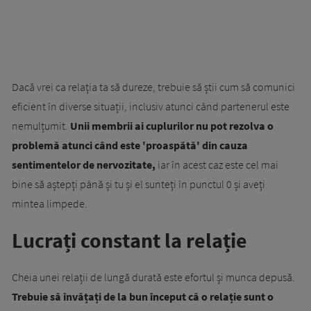
Dacă vrei ca relația ta să dureze, trebuie să știi cum să comunici
eficient în diverse situații, inclusiv atunci când partenerul este
nemulțumit.
Unii membrii ai cuplurilor nu pot rezolva o
problemă atunci când este 'proaspătă' din cauza
sentimentelor de nervozitate,
iar în acest caz este cel mai
bine să aștepți până și tu și el sunteți în punctul 0 și aveți
mintea limpede.
Lucrați constant la relație
Cheia unei relații de lungă durată este efortul și munca depusă.
Trebuie să învățați de la bun început că o relație sunt o