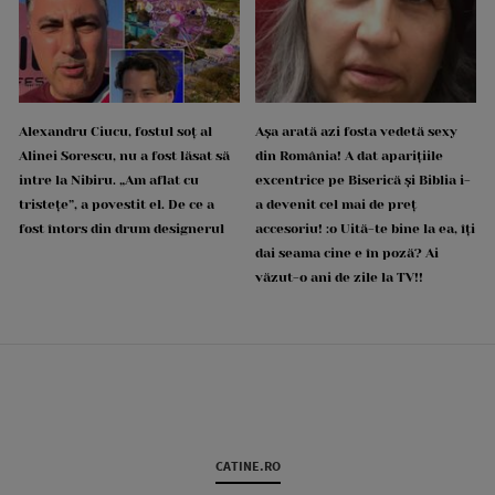
Alexandru Ciucu, fostul soț al
Așa arată azi fosta vedetă sexy
Alinei Sorescu, nu a fost lăsat să
din România! A dat aparițiile
intre la Nibiru. „Am aflat cu
excentrice pe Biserică și Biblia i-
tristețe”, a povestit el. De ce a
a devenit cel mai de preț
fost întors din drum designerul
accesoriu! :o Uită-te bine la ea, îți
dai seama cine e în poză? Ai
văzut-o ani de zile la TV!!
CATINE.RO