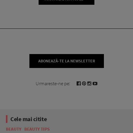
ABONEAZĂ-TE LA NEWSLETTER
Urmareste-ne pe:
Cele mai citite
BEAUTY
BEAUTY TIPS
BE