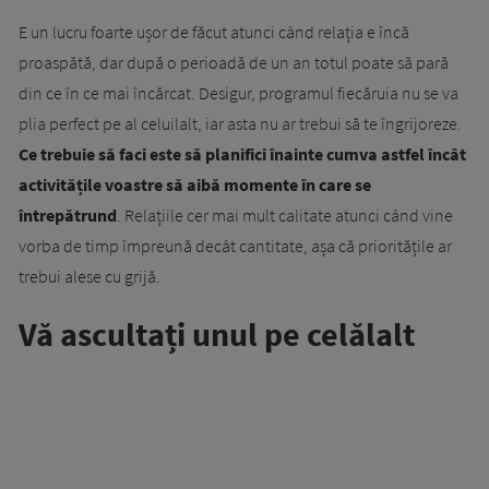
E un lucru foarte ușor de făcut atunci când relația e încă
proaspătă, dar după o perioadă de un an totul poate să pară
din ce în ce mai încărcat. Desigur, programul fiecăruia nu se va
plia perfect pe al celuilalt, iar asta nu ar trebui să te îngrijoreze.
Ce trebuie să faci este să planifici înainte cumva astfel încât
activitățile voastre să aibă momente în care se
întrepătrund
. Relațiile cer mai mult calitate atunci când vine
vorba de timp împreună decât cantitate, așa că prioritățile ar
trebui alese cu grijă.
Vă ascultați unul pe celălalt