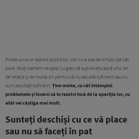
Poate suna un aspect plictisitor, dar nu e așa de simplu pe cât
pare. Mulți oameni reușesc cu greu să supraviețuiască unui an
de relație și de multe ori pentru că nu ascultă suficient sau nu
sunt ascultați suficient.
Ține minte, cu cât întâmpini
problemele și încerci să le rezolvi încă de la apariția lor, cu
atât vei câștiga mai mult.
Sunteți deschiși cu ce vă place
sau nu să faceți în pat