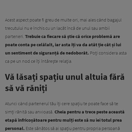
Acest aspect poate fi greu de multe ori, mai ales când bagajul
trecutului nu e închis cu un lacăt încă de unul sau ambii
parteneri.
Trebuie ca fiecare să știe că orice problemă are
poate conta pe celălalt, iar asta îți va da atât ție cât și lui
un sentiment de siguranță de nedoborât.
Poți considera asta
ca pe un nod ce îți întărește relația.
Vă lăsați spațiu unul altuia fără
să vă răniți
Atunci când partenerul tău îți cere spațiu te poate face să te
simți rănită sau anxioasă.
Cheia pentru a trece peste această
etapă înfricoșătoare pentru mulți este să nu iei totul prea
personal.
Este sănătos să ai spațiu pentru propria persoană