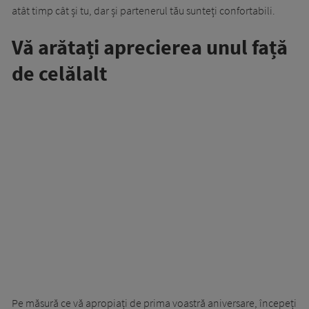
atât timp cât și tu, dar și partenerul tău sunteți confortabili.
Vă arătați aprecierea unul față
de celălalt
Pe măsură ce vă apropiați de prima voastră aniversare, începeți