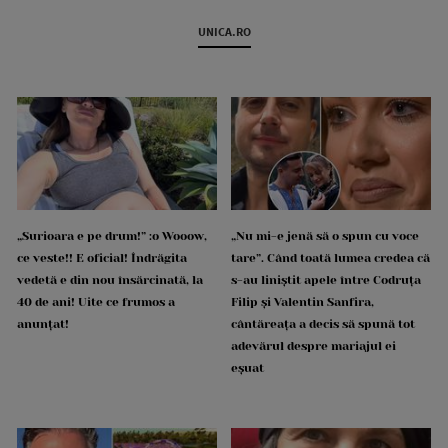
UNICA.RO
„Surioara e pe drum!” :o Wooow,
„Nu mi-e jenă să o spun cu voce
ce veste!! E oficial! Îndrăgita
tare”. Când toată lumea credea că
vedetă e din nou însărcinată, la
s-au liniștit apele între Codruța
40 de ani! Uite ce frumos a
Filip și Valentin Sanfira,
anunțat!
cântăreața a decis să spună tot
adevărul despre mariajul ei
eșuat