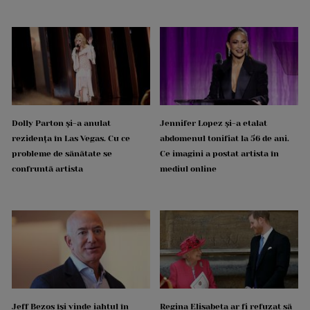
Dolly Parton și-a anulat
Jennifer Lopez și-a etalat
rezidența în Las Vegas. Cu ce
abdomenul tonifiat la 56 de ani.
probleme de sănătate se
Ce imagini a postat artista în
confruntă artista
mediul online
Jeff Bezos își vinde iahtul în
Regina Elisabeta ar fi refuzat să