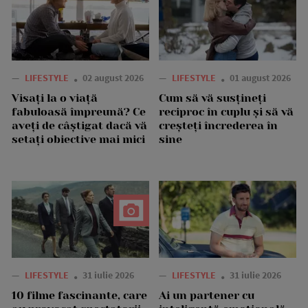
—
LIFESTYLE
02 august 2026
—
LIFESTYLE
01 august 2026
Visați la o viață
Cum să vă susțineți
fabuloasă împreună? Ce
reciproc în cuplu și să vă
aveți de câștigat dacă vă
creșteți încrederea în
setați obiective mai mici
sine
—
LIFESTYLE
31 iulie 2026
—
LIFESTYLE
31 iulie 2026
10 filme fascinante, care
Ai un partener cu