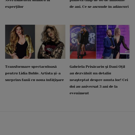
experților
de ani. Ce se ascunde în adâncuri
Transformare spectaculoasă
Gabriela Prisăcariu și Dani Oțil
pentru Lidia Buble. Artista și-a
au dezvăluit un detaliu
surprins fanii cu noua înfățișare
neașteptat despre nunta lor! Cei
doi au aniversat 3 ani de la
eveniment