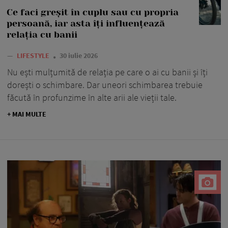
Ce faci greșit în cuplu sau cu propria
persoană, iar asta îți influențează
relația cu banii
—
LIFESTYLE
30 iulie 2026
Nu ești mulțumită de relația pe care o ai cu banii și îți
dorești o schimbare. Dar uneori schimbarea trebuie
făcută în profunzime în alte arii ale vieții tale.
+ MAI MULTE