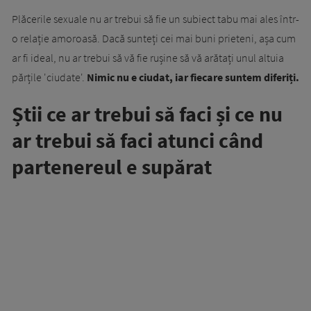
Plăcerile sexuale nu ar trebui să fie un subiect tabu mai ales într-
o relație amoroasă. Dacă sunteți cei mai buni prieteni, așa cum
ar fi ideal, nu ar trebui să vă fie rușine să vă arătați unul altuia
părțile 'ciudate'.
Nimic nu e ciudat, iar fiecare suntem diferiți.
Știi ce ar trebui să faci și ce nu
ar trebui să faci atunci când
partenereul e supărat