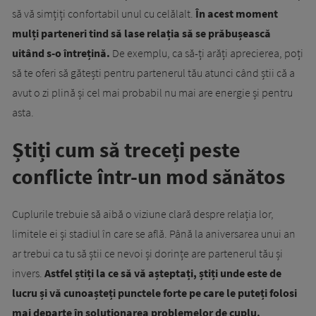
să vă simțiți confortabil unul cu celălalt.
În acest moment
mulți parteneri tind să lase relația să se prăbușească
uitând s-o întrețină.
De exemplu, ca să-ți arăți aprecierea, poți
să te oferi să gătești pentru partenerul tău atunci când știi că a
avut o zi plină și cel mai probabil nu mai are energie și pentru
asta.
Știți cum să treceți peste
conflicte într-un mod sănătos
Cuplurile trebuie să aibă o viziune clară despre relația lor,
limitele ei și stadiul în care se află. Până la aniversarea unui an
ar trebui ca tu să știi ce nevoi și dorințe are partenerul tău și
invers.
Astfel știți la ce să vă așteptați, știți unde este de
lucru și vă cunoașteți punctele forte pe care le puteți folosi
mai departe în soluționarea problemelor de cuplu.