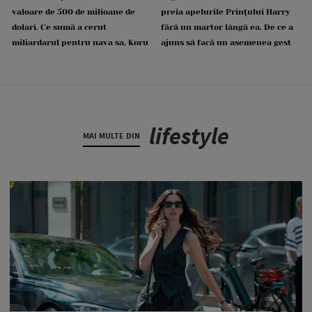
valoare de 500 de milioane de
preia apelurile Prințului Harry
dolari. Ce sumă a cerut
fără un martor lângă ea. De ce a
miliardarul pentru nava sa, Koru
ajuns să facă un asemenea gest
lifestyle
MAI MULTE DIN