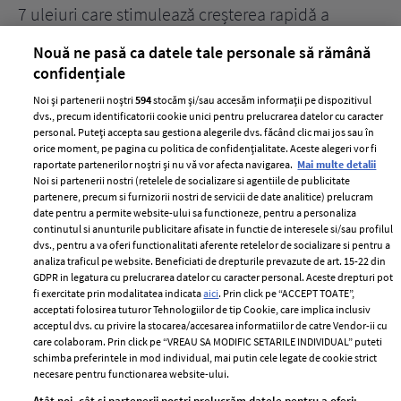
țe
7 uleiuri care stimulează creșterea rapidă a
Ce
părului
de
Nouă ne pasă ca datele tale personale să rămână
confidențiale
Noi și partenerii noștri
594
stocăm și/sau accesăm informații pe dispozitivul
dvs., precum identificatorii cookie unici pentru prelucrarea datelor cu caracter
personal. Puteți accepta sau gestiona alegerile dvs. făcând clic mai jos sau în
orice moment, pe pagina cu politica de confidențialitate. Aceste alegeri vor fi
raportate partenerilor noștri și nu vă vor afecta navigarea.
Mai multe detalii
Noi si partenerii nostri (retelele de socializare si agentiile de publicitate
partenere, precum si furnizorii nostri de servicii de date analitice) prelucram
ELLE Style Awards
Termeni si conditii
date pentru a permite website-ului sa functioneze, pentru a personaliza
2024
continutul si anunturile publicitare afisate in functie de interesele si/sau profilul
Politica de
dvs., pentru a va oferi functionalitati aferente retelelor de socializare si pentru a
Despre ELLE
confidențialitate
analiza traficul pe website. Beneficiati de drepturile prevazute de art. 15-22 din
Romania
GDPR in legatura cu prelucrarea datelor cu caracter personal. Aceste drepturi pot
Politica de cookies
fi exercitate prin modalitatea indicata
aici
. Prin click pe “ACCEPT TOATE”,
Contact
Publicitate
acceptati folosirea tuturor Tehnologiilor de tip Cookie, care implica inclusiv
acceptul dvs. cu privire la stocarea/accesarea informatiilor de catre Vendor-ii cu
Abonamente
care colaboram. Prin click pe “VREAU SA MODIFIC SETARILE INDIVIDUAL” puteti
schimba preferintele in mod individual, mai putin cele legate de cookie strict
necesare pentru functionarea website-ului.
Stiri
Libertatea pentru
Atât noi, cât și partenerii noștri prelucrăm datele pentru a oferi: