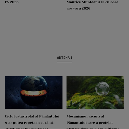
PS 2026
Maurice Munteanu ce culoare
are vara 2026
ANTENA 1
Ciclul catastrofal al Pământului
Mecanismul ascuns al
s-ar putea repeta în curând.
Pământului care a protejat
Avertismentul sumbru al
planeta timp de 60 de milioane