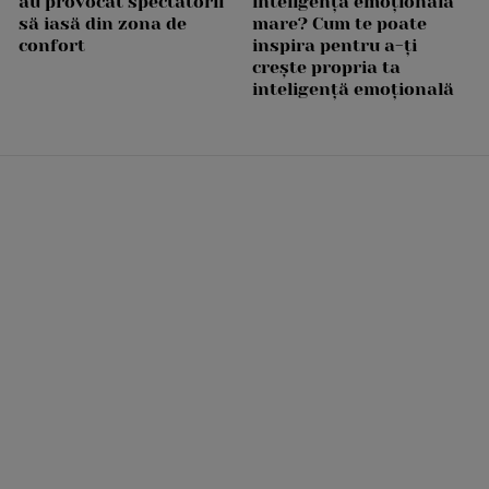
au provocat spectatorii
inteligență emoțională
să iasă din zona de
mare? Cum te poate
confort
inspira pentru a-ți
crește propria ta
inteligență emoțională