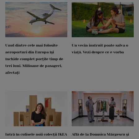
Unul dintre cele mai folosite
Un vecin instruit poate salva o
aeroporturi din Europa își
viață. Vezi despre ce e vorba
închide complet porțile timp de
trei luni. Milioane de pasageri,
afectați
Intră în culisele noii colecții IKEA
Află de la Domnica Mărgescu și