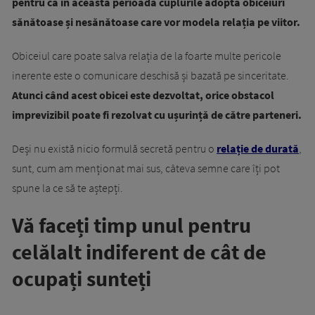
pentru că în această perioadă cuplurile adoptă obiceiuri
sănătoase și nesănătoase care vor modela relația pe viitor.
Obiceiul care poate salva relația de la foarte multe pericole
inerente este o comunicare deschisă și bazată pe sinceritate.
Atunci când acest obicei este dezvoltat, orice obstacol
imprevizibil poate fi rezolvat cu ușurință de către parteneri.
Deși nu există nicio formulă secretă pentru o
relație de durată
,
sunt, cum am menționat mai sus, câteva semne care îți pot
spune la ce să te aștepți.
Vă faceți timp unul pentru
celălalt indiferent de cât de
ocupați sunteți