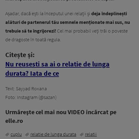
Așadar, dacă ești la începutul unei relații și
deja îndeplinești
alături de partenerul tău semnele menționate mai sus, nu
trebuie să te îngrijorezi!
Cel mai probabil veți trăi o poveste
de dragoste în toată regula.
Citește și:
Nu reusesti sa ai o relatie de lunga
durata? Iata de ce
Text: Sayyad Roxana
Foto: Instagram (@sazan)
Urmăreşte cel mai nou VIDEO incărcat pe
elle.ro
cuplu
relatie de lunga durata
relatii