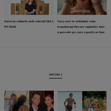
Intră în culisele noii colecții IKEA
Vara care te schimbă: cum
PS 2026
transformi fiecare amintire într-
o poveste pe care o porți cu tine
ANTENA 1