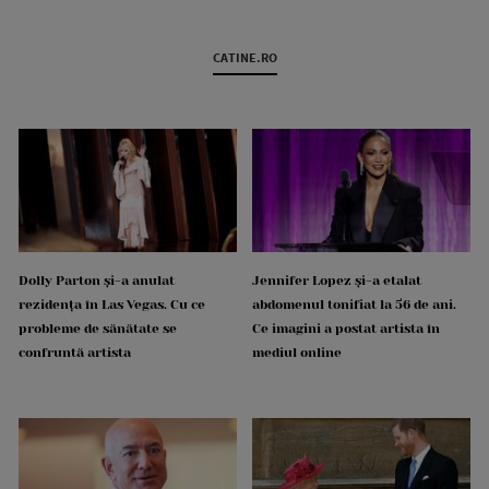
CATINE.RO
Dolly Parton și-a anulat
Jennifer Lopez și-a etalat
rezidența în Las Vegas. Cu ce
abdomenul tonifiat la 56 de ani.
probleme de sănătate se
Ce imagini a postat artista în
confruntă artista
mediul online