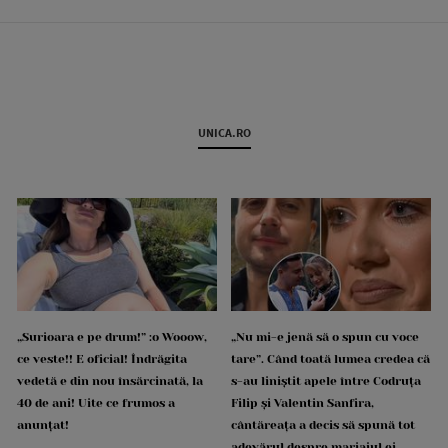
UNICA.RO
„Surioara e pe drum!” :o Wooow,
„Nu mi-e jenă să o spun cu voce
ce veste!! E oficial! Îndrăgita
tare”. Când toată lumea credea că
vedetă e din nou însărcinată, la
s-au liniștit apele între Codruța
40 de ani! Uite ce frumos a
Filip și Valentin Sanfira,
anunțat!
cântăreața a decis să spună tot
adevărul despre mariajul ei