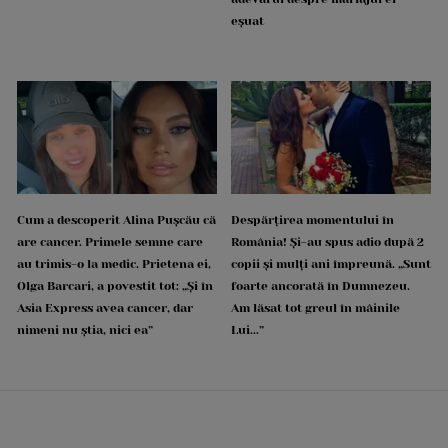
eșuat
Cum a descoperit Alina Pușcău că
Despărțirea momentului în
are cancer. Primele semne care
România! Și-au spus adio după 2
au trimis-o la medic. Prietena ei,
copii și mulți ani împreună. „Sunt
Olga Barcari, a povestit tot: „Și în
foarte ancorată în Dumnezeu.
Asia Express avea cancer, dar
Am lăsat tot greul în mâinile
nimeni nu știa, nici ea”
Lui...”