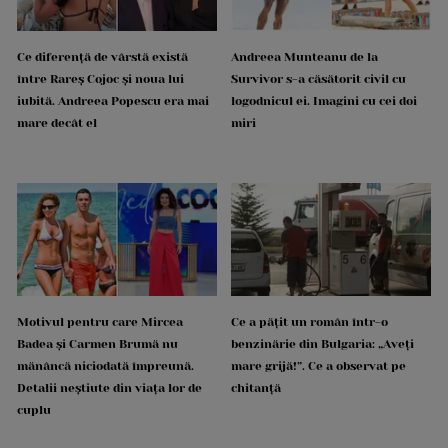
Ce diferență de vârstă există
Andreea Munteanu de la
între Rareș Cojoc și noua lui
Survivor s-a căsătorit civil cu
iubită. Andreea Popescu era mai
logodnicul ei. Imagini cu cei doi
mare decât el
miri
Motivul pentru care Mircea
Ce a pățit un român într-o
Badea și Carmen Brumă nu
benzinărie din Bulgaria: „Aveți
mănâncă niciodată împreună.
mare grijă!”. Ce a observat pe
Detalii neștiute din viața lor de
chitanță
cuplu