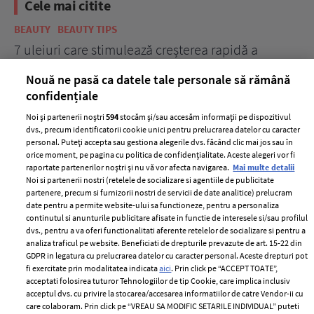
Cele mai citite
BEAUTY
BEAUTY TIPS
BE
țe
7 uleiuri care stimulează creșterea rapidă a
Ce
părului
de
Nouă ne pasă ca datele tale personale să rămână
confidențiale
Noi și partenerii noștri
594
stocăm și/sau accesăm informații pe dispozitivul
dvs., precum identificatorii cookie unici pentru prelucrarea datelor cu caracter
personal. Puteți accepta sau gestiona alegerile dvs. făcând clic mai jos sau în
orice moment, pe pagina cu politica de confidențialitate. Aceste alegeri vor fi
raportate partenerilor noștri și nu vă vor afecta navigarea.
Mai multe detalii
Noi si partenerii nostri (retelele de socializare si agentiile de publicitate
partenere, precum si furnizorii nostri de servicii de date analitice) prelucram
ELLE Style Awards
Termeni si conditii
date pentru a permite website-ului sa functioneze, pentru a personaliza
2024
continutul si anunturile publicitare afisate in functie de interesele si/sau profilul
Politica de
dvs., pentru a va oferi functionalitati aferente retelelor de socializare si pentru a
Despre ELLE
confidențialitate
analiza traficul pe website. Beneficiati de drepturile prevazute de art. 15-22 din
Romania
GDPR in legatura cu prelucrarea datelor cu caracter personal. Aceste drepturi pot
Politica de cookies
fi exercitate prin modalitatea indicata
aici
. Prin click pe “ACCEPT TOATE”,
Contact
Publicitate
acceptati folosirea tuturor Tehnologiilor de tip Cookie, care implica inclusiv
acceptul dvs. cu privire la stocarea/accesarea informatiilor de catre Vendor-ii cu
Abonamente
care colaboram. Prin click pe “VREAU SA MODIFIC SETARILE INDIVIDUAL” puteti