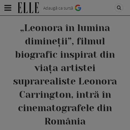
Adaugă ca sursă
„Leonora în lumina
dimineții”, filmul
biografic inspirat din
viața artistei
suprarealiste Leonora
Carrington, intră în
cinematografele din
România