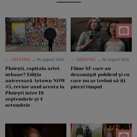
—
LIFESTYLE
06 august 2026
—
LIFESTYLE
06 august 2026
Ploiești, capitala artei
Filme SF care au
urbane? Ediția
dezamăgit publicul și cu
aniversară Artown NOW
care nu ar trebui să îți
#5, revine anul acesta la
pierzi timpul
Ploiești între 18
septembrie și 4
octombrie