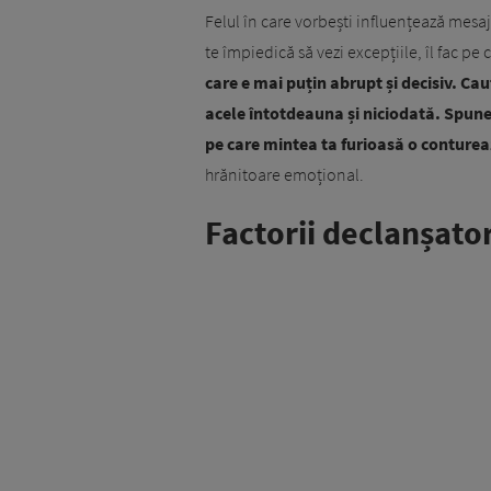
Felul în care vorbești influențează mesa
te împiedică să vezi excepțiile, îl fac pe 
care e mai puțin abrupt și decisiv. Caut
acele întotdeauna și niciodată. Spune-i
pe care mintea ta furioasă o conture
hrănitoare emoțional.
Factorii declanșator