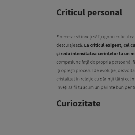
Criticul personal
E necesar să înveți să îți ignori criticul 
descurajează.
La criticul exigent, cel
și redu intensitatea cerințelor la un m
compasiune față de propria persoană, fă
îți oprești procesul de evoluție, dezvolta
cristalizat în relație cu părinții tăi și c
înveți să fii tu acum un părinte bun pentr
Curiozitate