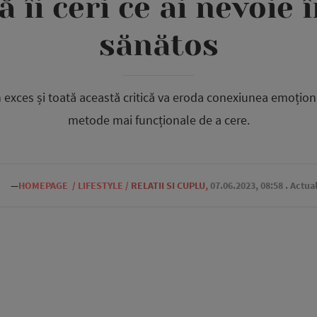
să îi ceri ce ai nevoie
sănătos
în exces și toată această critică va eroda conexiunea emoțional
metode mai funcționale de a cere.
—
HOMEPAGE
/
LIFESTYLE
/
RELATII SI CUPLU
,
07.06.2023, 08:58
. Actua