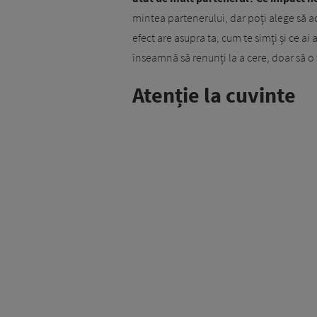
mintea partenerului, dar poți alege să acți
efect are asupra ta, cum te simți și ce ai
înseamnă să renunți la a cere, doar să o 
Atenție la cuvinte