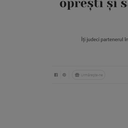
oprești și 
Îți judeci partenerul 
Urmărește-ne