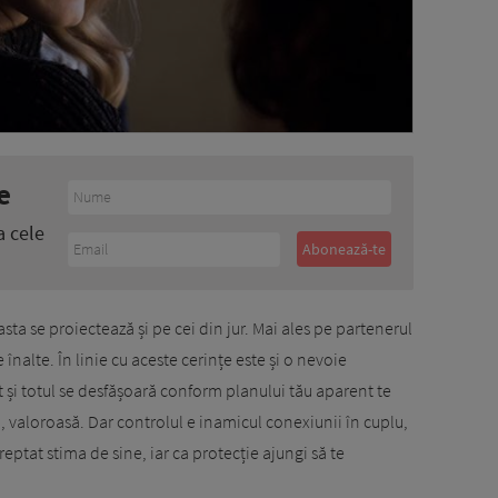
e
a cele
 asta se proiectează și pe cei din jur. Mai ales pe partenerul
înalte. În linie cu aceste cerințe este și o nevoie
t și totul se desfășoară conform planului tău aparent te
, valoroasă. Dar controlul e inamicul conexiunii în cuplu,
eptat stima de sine, iar ca protecție ajungi să te