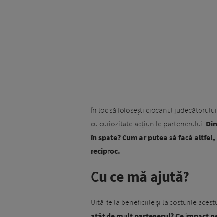
În loc să folosești ciocanul judecătorulu
cu curiozitate acțiunile partenerului.
Din
în spate? Cum ar putea să facă altfel, 
reciproc.
Cu ce mă ajută?
Uită-te la beneficiile și la costurile ace
atât de mult partenerul? Ce impact neg