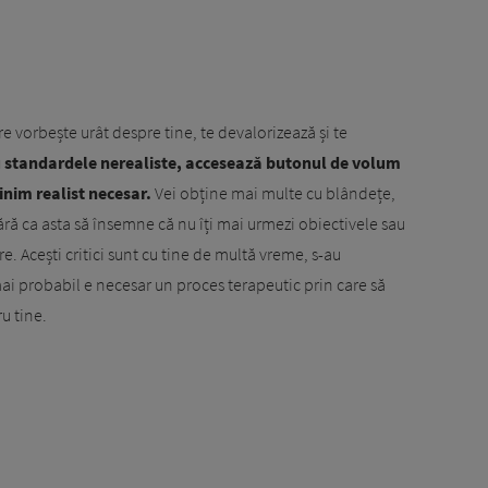
care vorbește urât despre tine, te devalorizează și te
 cu standardele nerealiste, accesează butonul de volum
inim realist necesar.
Vei obține mai multe cu blândețe,
ră ca asta să însemne că nu îți mai urmezi obiectivele sau
re. Acești critici sunt cu tine de multă vreme, s-au
el mai probabil e necesar un proces terapeutic prin care să
u tine.