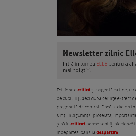
Newsletter zilnic Ell
Intră în lumea
ELLE
pentru a afl
mai noi știri.
Ești foarte
critică
și exigentă cu tine, iar
de cuplu îl judeci după cerințe extrem de 
pregnantă de control. Dacă tu dictezi to
simți în siguranță, protejată, importantă
și să fii
criticat
permanent îți afectează tr
îndepărtezi până la
despărțire
.