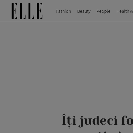
Fashion
Beauty
People
Health &
Îți judeci 