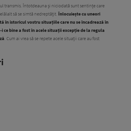
jul transmis. Întotdeauna și niciodată sunt sentințe care
celălalt să se simtă nedreptățit.
Înlocuiește cu uneori
ă în istoricul vostru situațiile care nu se încadrează în
 ce bine a fost în acele situații excepție de la regula
ază
. Cum ai vrea să se repete acele situații care au fost
i