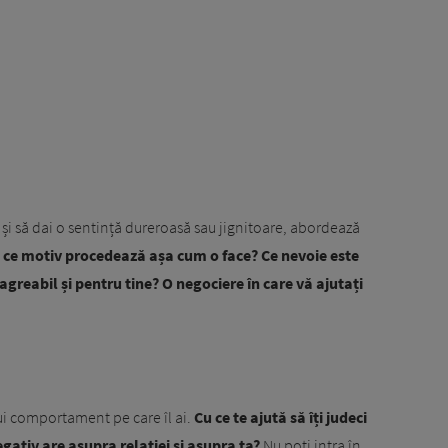
i și să dai o sentință dureroasă sau jignitoare, abordează
 ce motiv procedează așa cum o face? Ce nevoie este
agreabil și pentru tine? O negociere în care vă ajutați
stui comportament pe care îl ai.
Cu ce te ajută să îți judeci
ativ are asupra relației și asupra ta?
Nu poți intra în