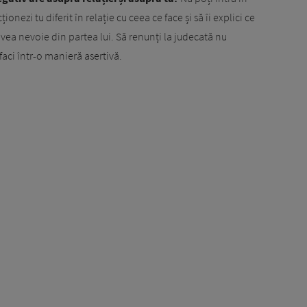
onezi tu diferit în relație cu ceea ce face și să îi explici ce
 avea nevoie din partea lui. Să renunți la judecată nu
faci într-o manieră asertivă.