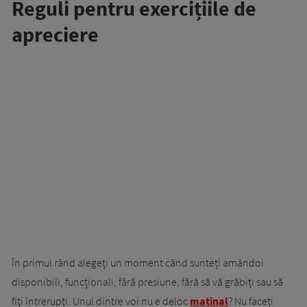
Reguli pentru exercițiile de
apreciere
În primul rând alegeți un moment când sunteți amândoi
disponibili, funcționali, fără presiune, fără să vă grăbiți sau să
fiți întrerupți. Unul dintre voi nu e deloc
matinal
? Nu faceți