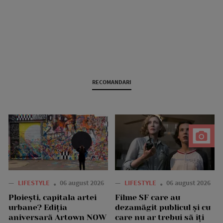
RECOMANDARI
—
LIFESTYLE
06 august 2026
—
LIFESTYLE
06 august 2026
Ploiești, capitala artei
Filme SF care au
urbane? Ediția
dezamăgit publicul și cu
aniversară Artown NOW
care nu ar trebui să îți