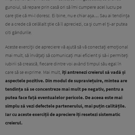
gunoiul, să repare prin casă ori să îmi cumpere acel lucru pe
care știe că mi-l doresc. Ei bine, nu e chiar așa… Sau ai tendința
de a crede că celălalt știe că îl apreciezi, ca și cum el ți-ar putea
citi gândurile.
Aceste exerciții de apreciere vă ajută să vă conectați emoțional
mai mult, să învățați să comunicați mai eficient și să-i permiteți
iubirii să crească, fiecare dintre voi având timpul său egal în
care să se exprime. Mai mult,
îți antrenezi creierul să vadă și
aspectele pozitive. Din modul de supraviețuire, mintea are
tendința să se concentreze mai mult pe negativ, pentru a
putea face față eventualelor pericole. De aceea este mai
simplu să vezi defectele partenerului, mai puțin calitățile.
Iar cu aceste exerciții de apreciere îți resetezi sistematic
creierul.