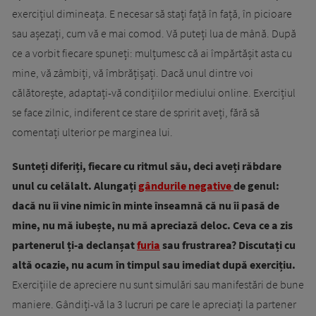
exercițiul dimineața. E necesar să stați față în față, în picioare
sau așezați, cum vă e mai comod. Vă puteți lua de mână. După
ce a vorbit fiecare spuneți: mulțumesc că ai împărtășit asta cu
mine, vă zâmbiți, vă îmbrățișați. Dacă unul dintre voi
călătorește, adaptați-vă condițiilor mediului online. Exercițiul
se face zilnic, indiferent ce stare de spririt aveți, fără să
comentați ulterior pe marginea lui.
Sunteți diferiți, fiecare cu ritmul său, deci aveți răbdare
unul cu celălalt. Alungați
gândurile negative
de genul:
dacă nu îi vine nimic în minte înseamnă că nu îi pasă de
mine, nu mă iubește, nu mă apreciază deloc. Ceva ce a zis
partenerul ți-a declanșat
furia
sau frustrarea? Discutați cu
altă ocazie, nu acum în timpul sau imediat după exercițiu.
Exercițiile de apreciere nu sunt simulări sau manifestări de bune
maniere. Gândiți-vă la 3 lucruri pe care le apreciați la partener