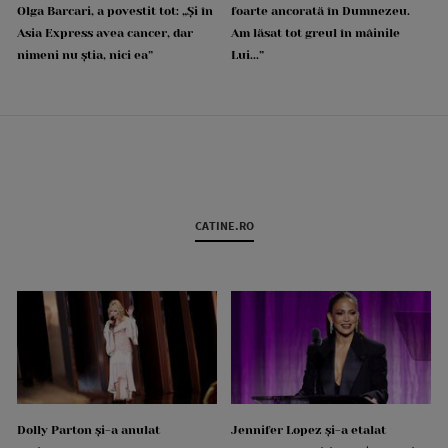
Olga Barcari, a povestit tot: „Și în
foarte ancorată în Dumnezeu.
Asia Express avea cancer, dar
Am lăsat tot greul în mâinile
nimeni nu știa, nici ea”
Lui...”
CATINE.RO
Dolly Parton și-a anulat
Jennifer Lopez și-a etalat