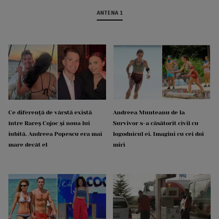
ANTENA 1
Ce diferență de vârstă există
Andreea Munteanu de la
între Rareș Cojoc și noua lui
Survivor s-a căsătorit civil cu
iubită. Andreea Popescu era mai
logodnicul ei. Imagini cu cei doi
mare decât el
miri