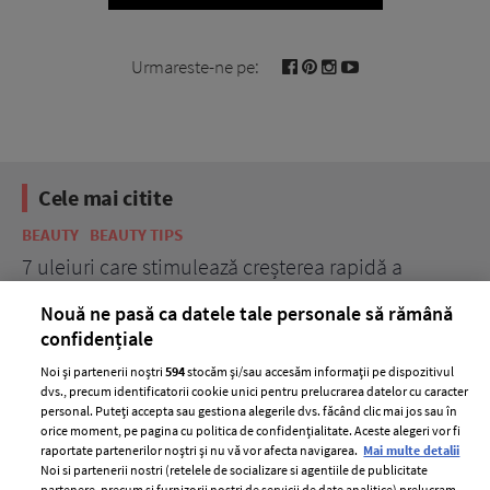
Urmareste-ne pe:
Cele mai citite
BEAUTY
BEAUTY TIPS
BE
țe
7 uleiuri care stimulează creșterea rapidă a
Ce
părului
de
Nouă ne pasă ca datele tale personale să rămână
confidențiale
Noi și partenerii noștri
594
stocăm și/sau accesăm informații pe dispozitivul
dvs., precum identificatorii cookie unici pentru prelucrarea datelor cu caracter
personal. Puteți accepta sau gestiona alegerile dvs. făcând clic mai jos sau în
orice moment, pe pagina cu politica de confidențialitate. Aceste alegeri vor fi
raportate partenerilor noștri și nu vă vor afecta navigarea.
Mai multe detalii
Noi si partenerii nostri (retelele de socializare si agentiile de publicitate
partenere, precum si furnizorii nostri de servicii de date analitice) prelucram