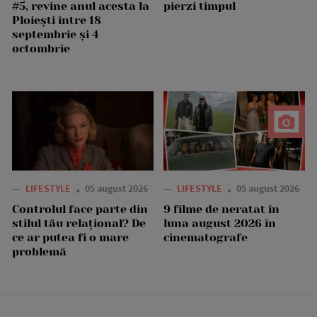
#5, revine anul acesta la
pierzi timpul
Ploiești între 18
septembrie și 4
octombrie
—
LIFESTYLE
05 august 2026
—
LIFESTYLE
05 august 2026
Controlul face parte din
9 filme de neratat în
stilul tău relațional? De
luna august 2026 în
ce ar putea fi o mare
cinematografe
problemă