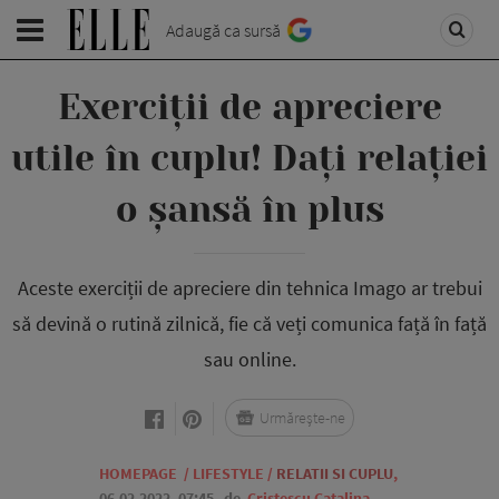
Adaugă ca sursă
Exerciții de apreciere
utile în cuplu! Dați relației
o șansă în plus
Aceste exerciții de apreciere din tehnica Imago ar trebui
să devină o rutină zilnică, fie că veți comunica față în față
sau online.
Urmărește-ne
HOMEPAGE
/
LIFESTYLE
/
RELATII SI CUPLU
,
06.02.2022, 07:45
de
Cristescu Catalina