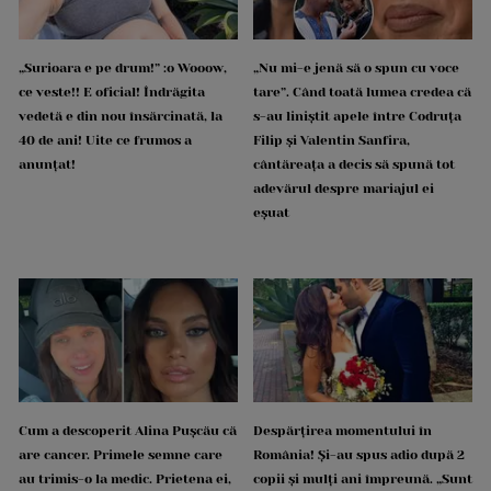
„Surioara e pe drum!” :o Wooow,
„Nu mi-e jenă să o spun cu voce
ce veste!! E oficial! Îndrăgita
tare”. Când toată lumea credea că
vedetă e din nou însărcinată, la
s-au liniștit apele între Codruța
40 de ani! Uite ce frumos a
Filip și Valentin Sanfira,
anunțat!
cântăreața a decis să spună tot
adevărul despre mariajul ei
eșuat
Cum a descoperit Alina Pușcău că
Despărțirea momentului în
are cancer. Primele semne care
România! Și-au spus adio după 2
au trimis-o la medic. Prietena ei,
copii și mulți ani împreună. „Sunt