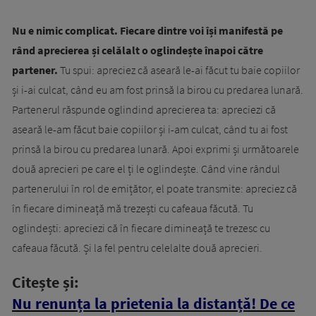
Nu e nimic complicat. Fiecare dintre voi își manifestă pe
rând aprecierea și celălalt o oglindește înapoi către
partener.
Tu spui: apreciez că aseară le-ai făcut tu baie copiilor
și i-ai culcat, când eu am fost prinsă la birou cu predarea lunară.
Partenerul răspunde oglindind aprecierea ta: apreciezi că
aseară le-am făcut baie copiilor și i-am culcat, când tu ai fost
prinsă la birou cu predarea lunară. Apoi exprimi și următoarele
două aprecieri pe care el ți le oglindește. Când vine rândul
partenerului în rol de emițător, el poate transmite: apreciez că
în fiecare dimineață mă trezești cu cafeaua făcută. Tu
oglindești: apreciezi că în fiecare dimineață te trezesc cu
cafeaua făcută. Și la fel pentru celelalte două aprecieri.
Citește și:
Nu renunța la prietenia la distanță! De ce