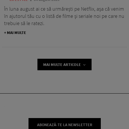
În luna august ai ce să urmărești pe Netflix, așa că venim
în ajutorul tău cu o listă de filme și seriale noi pe care nu
trebuie să le ratezi.
+ MAI MULTE
MAI MULTE ARTICOLE
ABONEAZĂ-TE LA NEWSLETTER