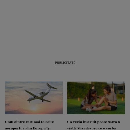
PUBLICITATE
Unul dintre cele mai folosite
Un vecin instruit poate salva o
aeroporturi din Europa își
viață. Vezi despre ce e vorba