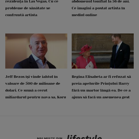
rezidența în Las Vegas. Cu ce
abdomenul tonifiat la 56 de ani.
probleme de sănătate se
Ce imagini a postat artista în
confruntă artista
mediul online
Jeff Bezos își vinde iahtul în
Regina Elisabeta ar fi refuzat să
valoare de 500 de milioane de
preia apelurile Prințului Harry
dolari. Ce sumă a cerut
fără un martor lângă ea. De ce a
miliardarul pentru nava sa, Koru
ajuns să facă un asemenea gest
lifestyle
MAI MULTE DIN