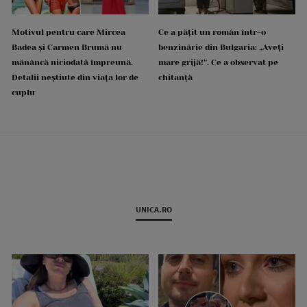
Motivul pentru care Mircea
Ce a pățit un român într-o
Badea și Carmen Brumă nu
benzinărie din Bulgaria: „Aveți
mănâncă niciodată împreună.
mare grijă!”. Ce a observat pe
Detalii neștiute din viața lor de
chitanță
cuplu
UNICA.RO