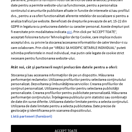
ELLE Style Awards
Termeni si conditii
date pentru a permite website-ului sa functioneze, pentru a personaliza
2024
continutul si anunturile publicitare afisate in functie de interesele si/sau profilul
Politica de
dvs., pentru a va oferi functionalitati aferente retelelor de socializare si pentru a
Despre ELLE
confidențialitate
analiza traficul pe website. Beneficiati de drepturile prevazute de art. 15-22 din
Romania
GDPR in legatura cu prelucrarea datelor cu caracter personal. Aceste drepturi pot
Politica de cookies
fi exercitate prin modalitatea indicata
aici
. Prin click pe “ACCEPT TOATE”,
Contact
Publicitate
acceptati folosirea tuturor Tehnologiilor de tip Cookie, care implica inclusiv
acceptul dvs. cu privire la stocarea/accesarea informatiilor de catre Vendor-ii cu
Abonamente
care colaboram. Prin click pe “VREAU SA MODIFIC SETARILE INDIVIDUAL” puteti
schimba preferintele in mod individual, mai putin cele legate de cookie strict
necesare pentru functionarea website-ului.
Stiri
Libertatea pentru
Atât noi, cât și partenerii noștri prelucrăm datele pentru a oferi:
femei
GSP
Stocarea și/sau accesarea informațiilor de pe un dispozitiv. Măsurarea
Viva
performanței reclamelor. Utilizarea profilurilor pentru selectarea conținutului
Unica
personalizat. Dezvoltarea și îmbunătățirea serviciilor. Crearea profilurilor de
Avantaje
conținut personalizat. Utilizarea profilurilor pentru selectarea publicității
Baby
personalizate. Crearea profilurilor pentru publicitate personalizată. Măsurarea
Retete practice
performanței conținutului. Înțelegerea publicului prin statistici sau combinații
Retete
de date din surse diferite. Utilizarea datelor limitate pentru a selecta conținutul.
Utilizarea de date limitate pentru a selecta publicitatea. Date precise de
geolocație și identificarea prin scanarea dispozitivului.
Pariază responsabil! Decizia ONJN nr. 821/25.09.2025.
Listă parteneri (furnizori)
Jocurile de noroc sunt interzise minorilor.
ACCEPT TOATE