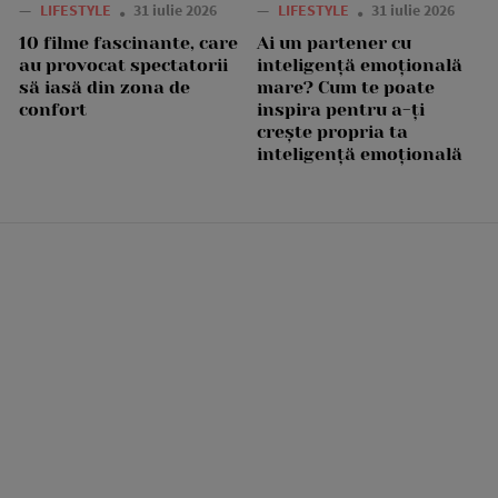
—
LIFESTYLE
31 iulie 2026
—
LIFESTYLE
31 iulie 2026
10 filme fascinante, care
Ai un partener cu
au provocat spectatorii
inteligență emoțională
să iasă din zona de
mare? Cum te poate
confort
inspira pentru a-ți
crește propria ta
inteligență emoțională