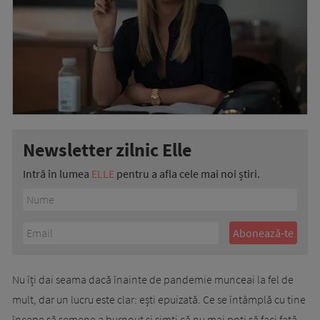
Newsletter zilnic Elle
Intră în lumea
ELLE
pentru a afla cele mai noi știri.
Nu îți dai seama dacă înainte de pandemie munceai la fel de
mult, dar un lucru este clar: ești epuizată. Ce se întâmplă cu tine
începe să semene a burnout și simți că nu mai poți să faci față.