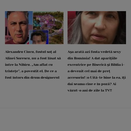
Alexandru Ciucu, fostul soț al
Așa arată azi fosta vedetă sexy
Alinei Sorescu, nu a fost lăsat să
din România! A dat aparițiile
intre la Nibiru. „Am aflat cu
excentrice pe Biserică și Biblia i-
tristețe”, a povestit el. De ce a
a devenit cel mai de preț
fost întors din drum designerul
accesoriu! :o Uită-te bine la ea, îți
dai seama cine e în poză? Ai
văzut-o ani de zile la TV!!