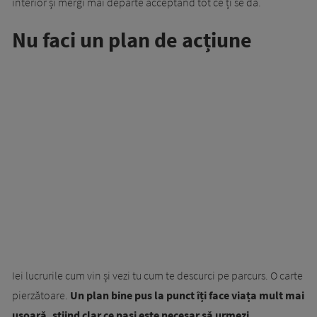
interior și mergi mai departe acceptând tot ce ți se dă.
Nu faci un plan de acțiune
Iei lucrurile cum vin și vezi tu cum te descurci pe parcurs. O carte
pierzătoare.
Un plan bine pus la punct îți face viața mult mai
ușoară, știind clar ce pași este necesar să urmezi.