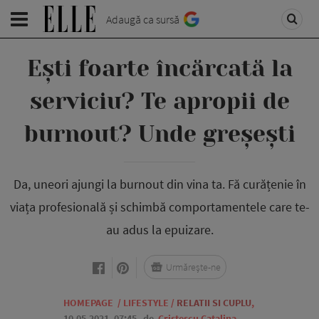
Adaugă ca sursă
Ești foarte încărcată la
serviciu? Te apropii de
burnout? Unde greșești
Da, uneori ajungi la burnout din vina ta. Fă curățenie în
viața profesională și schimbă comportamentele care te-
au adus la epuizare.
Urmărește-ne
HOMEPAGE
/
LIFESTYLE
/
RELATII SI CUPLU
,
10.05.2021, 07:45
de
Cristescu Catalina