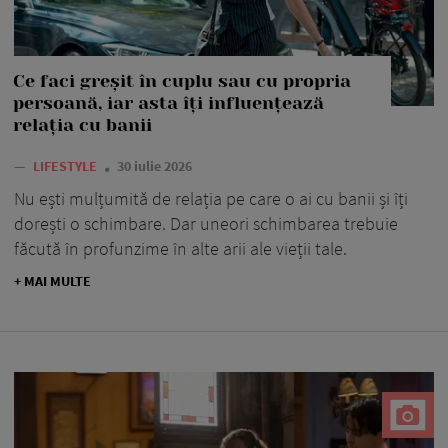
Ce faci greșit în cuplu sau cu propria
persoană, iar asta îți influențează
relația cu banii
—
LIFESTYLE
30 iulie 2026
Nu ești mulțumită de relația pe care o ai cu banii și îți
dorești o schimbare. Dar uneori schimbarea trebuie
făcută în profunzime în alte arii ale vieții tale.
+ MAI MULTE