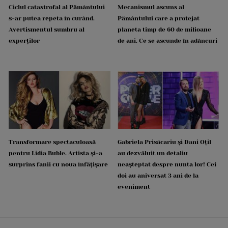
Ciclul catastrofal al Pământului
Mecanismul ascuns al
s-ar putea repeta în curând.
Pământului care a protejat
Avertismentul sumbru al
planeta timp de 60 de milioane
experților
de ani. Ce se ascunde în adâncuri
Transformare spectaculoasă
Gabriela Prisăcariu și Dani Oțil
pentru Lidia Buble. Artista și-a
au dezvăluit un detaliu
surprins fanii cu noua înfățișare
neașteptat despre nunta lor! Cei
doi au aniversat 3 ani de la
eveniment