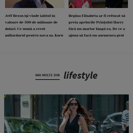
Jeff Bezos își vinde iahtul în
Regina Elisabeta ar fi refuzat să
valoare de 500 de milioane de
preia apelurile Prințului Harry
dolari. Ce sumă a cerut
fără un martor lângă ea. De ce a
miliardarul pentru nava sa, Koru
ajuns să facă un asemenea gest
lifestyle
MAI MULTE DIN