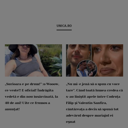
UNICA.RO
„Surioara e pe drum!” :o Wooow,
„Nu mi-e jenă să o spun cu voce
ce veste!! E oficial! Îndrăgita
tare”. Când toată lumea credea că
vedetă e din nou însărcinată, la
s-au liniștit apele între Codruța
40 de ani! Uite ce frumos a
Filip și Valentin Sanfira,
anunțat!
cântăreața a decis să spună tot
adevărul despre mariajul ei
eșuat