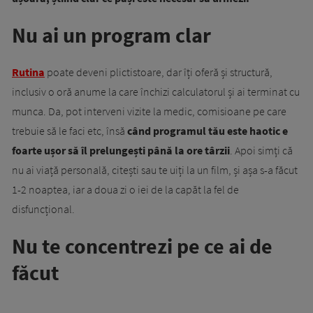
Nu ai un program clar
Rutina
poate deveni plictistoare, dar îți oferă și structură,
inclusiv o oră anume la care închizi calculatorul și ai terminat cu
munca. Da, pot interveni vizite la medic, comisioane pe care
trebuie să le faci etc, însă
când programul tău este haotic e
foarte ușor să îl prelungești până la ore târzii
. Apoi simți că
nu ai viață personală, citești sau te uiți la un film, și așa s-a făcut
1-2 noaptea, iar a doua zi o iei de la capăt la fel de
disfuncțional.
Nu te concentrezi pe ce ai de
făcut