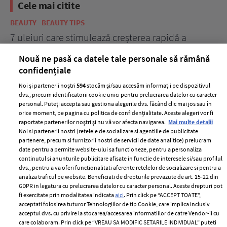
Cele mai citite
BEAUTY
BEAUTY TIPS
BE
țe
7 uleiuri care stimulează creșterea rapidă a
Ce
părului
de
Nouă ne pasă ca datele tale personale să rămână
confidențiale
Noi și partenerii noștri
594
stocăm și/sau accesăm informații pe dispozitivul
dvs., precum identificatorii cookie unici pentru prelucrarea datelor cu caracter
personal. Puteți accepta sau gestiona alegerile dvs. făcând clic mai jos sau în
orice moment, pe pagina cu politica de confidențialitate. Aceste alegeri vor fi
raportate partenerilor noștri și nu vă vor afecta navigarea.
Mai multe detalii
Noi si partenerii nostri (retelele de socializare si agentiile de publicitate
partenere, precum si furnizorii nostri de servicii de date analitice) prelucram
ELLE Style Awards
Termeni si conditii
date pentru a permite website-ului sa functioneze, pentru a personaliza
2024
continutul si anunturile publicitare afisate in functie de interesele si/sau profilul
Politica de
dvs., pentru a va oferi functionalitati aferente retelelor de socializare si pentru a
Despre ELLE
confidențialitate
analiza traficul pe website. Beneficiati de drepturile prevazute de art. 15-22 din
Romania
GDPR in legatura cu prelucrarea datelor cu caracter personal. Aceste drepturi pot
Politica de cookies
fi exercitate prin modalitatea indicata
aici
. Prin click pe “ACCEPT TOATE”,
Contact
Publicitate
acceptati folosirea tuturor Tehnologiilor de tip Cookie, care implica inclusiv
acceptul dvs. cu privire la stocarea/accesarea informatiilor de catre Vendor-ii cu
Abonamente
care colaboram. Prin click pe “VREAU SA MODIFIC SETARILE INDIVIDUAL” puteti