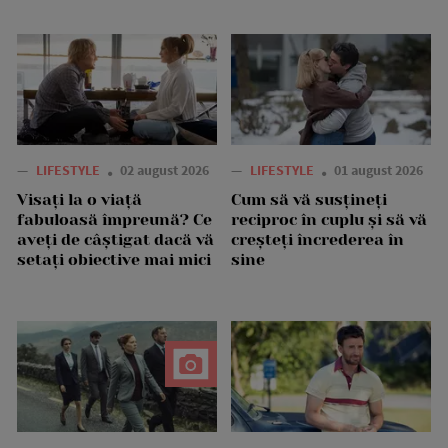
—
LIFESTYLE
02 august 2026
—
LIFESTYLE
01 august 2026
Visați la o viață
Cum să vă susțineți
fabuloasă împreună? Ce
reciproc în cuplu și să vă
aveți de câștigat dacă vă
creșteți încrederea în
setați obiective mai mici
sine