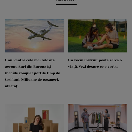
Unul dintre cele mai folosite
Un vecin instruit poate salva o
aeroporturi din Europa își
viață. Vezi despre ce e vorba
închide complet porțile timp de
trei luni. Milioane de pasageri,
afectați