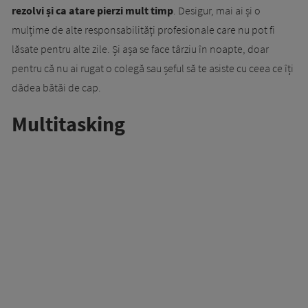
rezolvi și ca atare pierzi mult timp
. Desigur, mai ai și o
mulțime de alte responsabilități profesionale care nu pot fi
lăsate pentru alte zile. Și așa se face târziu în noapte, doar
pentru că nu ai rugat o colegă sau șeful să te asiste cu ceea ce îți
dădea bătăi de cap.
Multitasking