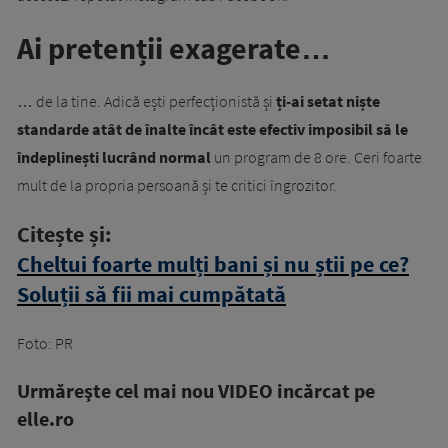
Ai pretenții exagerate…
… de la tine. Adică ești perfecționistă și
ți-ai setat niște
standarde atât de înalte încât este efectiv imposibil să le
îndeplinești lucrând normal
un program de 8 ore. Ceri foarte
mult de la propria persoană și te critici îngrozitor.
Citește și:
Cheltui foarte mulți bani și nu știi pe ce?
Soluții să fii mai cumpătată
Foto: PR
Urmăreşte cel mai nou VIDEO incărcat pe
elle.ro