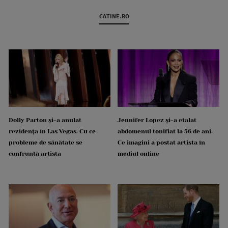
CATINE.RO
Dolly Parton și-a anulat
Jennifer Lopez și-a etalat
rezidența în Las Vegas. Cu ce
abdomenul tonifiat la 56 de ani.
probleme de sănătate se
Ce imagini a postat artista în
confruntă artista
mediul online