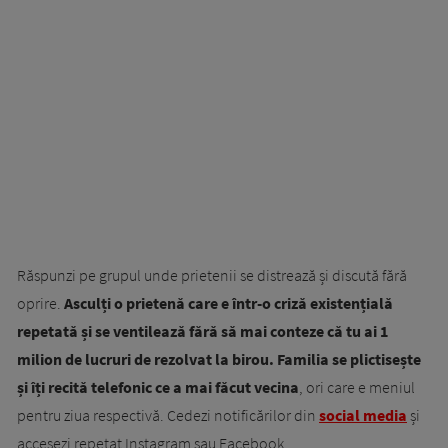
Răspunzi pe grupul unde prietenii se distrează și discută fără
oprire.
Asculți o prietenă care e într-o criză existențială
repetată și se ventilează fără să mai conteze că tu ai 1
milion de lucruri de rezolvat la birou. Familia se plictisește
și îți recită telefonic ce a mai făcut vecina
, ori care e meniul
pentru ziua respectivă. Cedezi notificărilor din
social media
și
accesezi repetat Instagram sau Facebook.