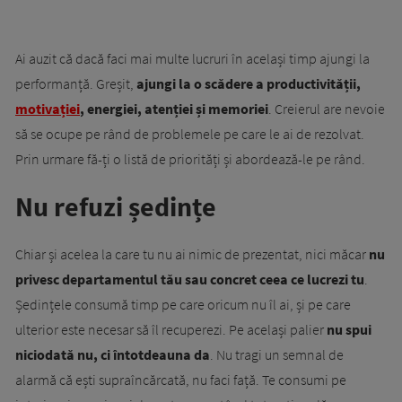
Ai auzit că dacă faci mai multe lucruri în același timp ajungi la
performanță. Greșit,
ajungi la o scădere a productivității,
motivației
, energiei, atenției și memoriei
. Creierul are nevoie
să se ocupe pe rând de problemele pe care le ai de rezolvat.
Prin urmare fă-ți o listă de priorități și abordează-le pe rând.
Nu refuzi ședințe
Chiar și acelea la care tu nu ai nimic de prezentat, nici măcar
nu
privesc departamentul tău sau concret ceea ce lucrezi tu
.
Ședințele consumă timp pe care oricum nu îl ai, și pe care
ulterior este necesar să îl recuperezi. Pe același palier
nu spui
niciodată nu, ci întotdeauna da
. Nu tragi un semnal de
alarmă că ești supraîncărcată, nu faci față. Te consumi pe