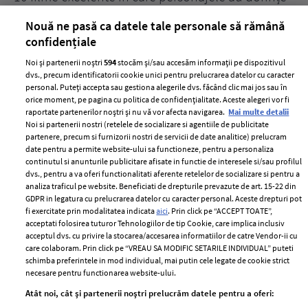
acerbe de răzbunare
pă
Nouă ne pasă ca datele tale personale să rămână
confidențiale
Noi și partenerii noștri
594
stocăm și/sau accesăm informații pe dispozitivul
dvs., precum identificatorii cookie unici pentru prelucrarea datelor cu caracter
personal. Puteți accepta sau gestiona alegerile dvs. făcând clic mai jos sau în
orice moment, pe pagina cu politica de confidențialitate. Aceste alegeri vor fi
raportate partenerilor noștri și nu vă vor afecta navigarea.
Mai multe detalii
Noi si partenerii nostri (retelele de socializare si agentiile de publicitate
partenere, precum si furnizorii nostri de servicii de date analitice) prelucram
ELLE Style Awards
Termeni si conditii
date pentru a permite website-ului sa functioneze, pentru a personaliza
2024
continutul si anunturile publicitare afisate in functie de interesele si/sau profilul
Politica de
dvs., pentru a va oferi functionalitati aferente retelelor de socializare si pentru a
Despre ELLE
confidențialitate
analiza traficul pe website. Beneficiati de drepturile prevazute de art. 15-22 din
Romania
GDPR in legatura cu prelucrarea datelor cu caracter personal. Aceste drepturi pot
Politica de cookies
fi exercitate prin modalitatea indicata
aici
. Prin click pe “ACCEPT TOATE”,
Contact
Publicitate
acceptati folosirea tuturor Tehnologiilor de tip Cookie, care implica inclusiv
acceptul dvs. cu privire la stocarea/accesarea informatiilor de catre Vendor-ii cu
Abonamente
care colaboram. Prin click pe “VREAU SA MODIFIC SETARILE INDIVIDUAL” puteti
schimba preferintele in mod individual, mai putin cele legate de cookie strict
necesare pentru functionarea website-ului.
Stiri
Libertatea pentru
Atât noi, cât și partenerii noștri prelucrăm datele pentru a oferi:
femei
GSP