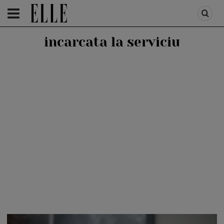
HOMEPAGE
/
LIFESTYLE
/
RELATII SI CUPLU
incarcata la serviciu