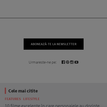
ABONEAZĂ-TE LA NEWSLETTER
Urmareste-ne pe:
Cele mai citite
FEATURES
LIFESTYLE
BE
10 filme excelente în care personajele au dorințe
7 