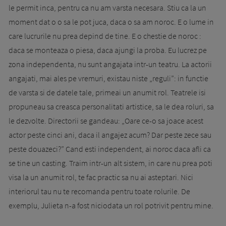
le permit inca, pentru ca nu am varsta necesara. Stiu ca la un
moment dat o o sa le pot juca, daca o sa am noroc. E o lume in
care lucrurile nu prea depind de tine. E o chestie de noroc :
daca se monteaza o piesa, daca ajungi la proba. Eu lucrez pe
zona independenta, nu sunt angajata intr-un teatru. La actorii
angajati, mai ales pe vremuri, existau niste „reguli”: in functie
de varsta si de datele tale, primeai un anumit rol. Teatrele isi
propuneau sa creasca personalitati artistice, sa le dea roluri, sa
le dezvolte. Directorii se gandeau: „Oare ce-o sa joace acest
actor peste cinci ani, daca il angajez acum? Dar peste zece sau
peste douazeci?” Cand esti independent, ai noroc daca afli ca
se tine un casting. Traim intr-un alt sistem, in care nu prea poti
visa la un anumit rol, te fac practic sa nu ai asteptari. Nici
interiorul tau nu te recomanda pentru toate rolurile. De
exemplu, Julieta n-a fost niciodata un rol potrivit pentru mine.