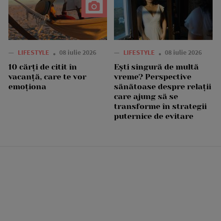
—
LIFESTYLE
08 iulie 2026
—
LIFESTYLE
08 iulie 2026
10 cărți de citit în
Ești singură de multă
vacanță, care te vor
vreme? Perspective
emoționa
sănătoase despre relații
care ajung să se
transforme în strategii
puternice de evitare