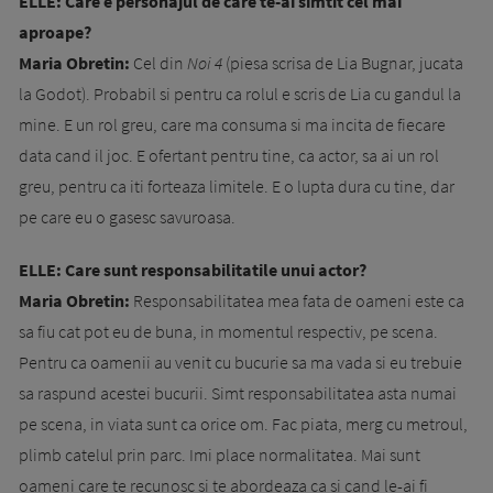
ELLE: Care e personajul de care te-ai simtit cel mai
aproape?
Maria Obretin:
Cel din
Noi 4
(piesa scrisa de Lia Bugnar, jucata
la Godot). Probabil si pentru ca rolul e scris de Lia cu gandul la
mine. E un rol greu, care ma consuma si ma incita de fiecare
data cand il joc. E ofertant pentru tine, ca actor, sa ai un rol
greu, pentru ca iti forteaza limitele. E o lupta dura cu tine, dar
pe care eu o gasesc savuroasa.
ELLE: Care sunt responsabilitatile unui actor?
Maria Obretin:
Responsabilitatea mea fata de oameni este ca
sa fiu cat pot eu de buna, in momentul respectiv, pe scena.
Pentru ca oamenii au venit cu bucurie sa ma vada si eu trebuie
sa raspund acestei bucurii. Simt responsabilitatea asta numai
pe scena, in viata sunt ca orice om. Fac piata, merg cu metroul,
plimb catelul prin parc. Imi place normalitatea. Mai sunt
oameni care te recunosc si te abordeaza ca si cand le-ai fi