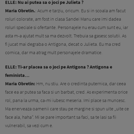
ELLE: Nu ai putea sa o joci pe Julieta ?
Maria Obretin.
: Acum e tarziu, oricum. Eu si in scoala am facut
roluri colorate, am fost in clasa Sandei Manu care imi dadea
roluri speciale si ofertante. Personajele nu erau cum sunt eu, iar
asta m-a ajutat mult sa ma dezvolt. Trebuia sa gasesc solutii. As
fi jucat mai degraba o Antigona, decat o Julieta. Eu ma cred
comica, dar ma atrag mult personajele dramatice.
ELLE: Ti-ar placea sa o joci pe Antigona ? Antigona e
feminista…
Maria Obretin:
Hm, nu stiu. Are o credinta puternica, dar ceea
face ea ar putea sa faca si un barbat, cred. As experimenta orice
rol, pana la urma, ca-mi iubesc meseria. Imi place sa muncesc.
Ma enerveaza oamenii care stau pe margine si spun uite „uite ce
face ala, haha”. Mi se pare important sa faci, sa te lasi sa fii
vulnerabil, sa vezi cum e.