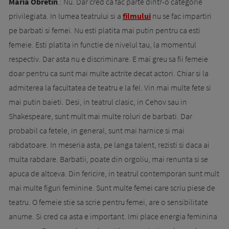
Maria Obretin
.: Nu. Dar cred ca fac parte dintr-o categorie
privilegiata. In lumea teatrului si a
filmului
nu se fac impartiri
pe barbati si femei. Nu esti platita mai putin pentru ca esti
femeie. Esti platita in functie de nivelul tau, la momentul
respectiv. Dar asta nu e discriminare. E mai greu sa fii femeie
doar pentru ca sunt mai multe actrite decat actori. Chiar si la
admiterea la facultatea de teatru e la fel. Vin mai multe fete si
mai putin baieti. Desi, in teatrul clasic, in Cehov sau in
Shakespeare, sunt mult mai multe roluri de barbati. Dar
probabil ca fetele, in general, sunt mai harnice si mai
rabdatoare. In meseria asta, pe langa talent, rezisti si daca ai
multa rabdare. Barbatii, poate din orgoliu, mai renunta si se
apuca de altceva. Din fericire, in teatrul contemporan sunt mult
mai multe figuri feminine. Sunt multe femei care scriu piese de
teatru. O femeie stie sa scrie pentru femei, are o sensibilitate
anume. Si cred ca asta e important. Imi place energia feminina