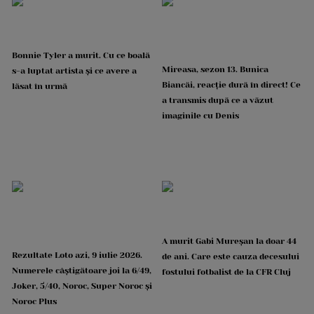
Bonnie Tyler a murit. Cu ce boală
Mireasa, sezon 13. Bunica
s-a luptat artista și ce avere a
Biancăi, reacție dură în direct! Ce
lăsat în urmă
a transmis după ce a văzut
imaginile cu Denis
A murit Gabi Mureșan la doar 44
Rezultate Loto azi, 9 iulie 2026.
de ani. Care este cauza decesului
Numerele câștigătoare joi la 6/49,
fostului fotbalist de la CFR Cluj
Joker, 5/40, Noroc, Super Noroc și
Noroc Plus