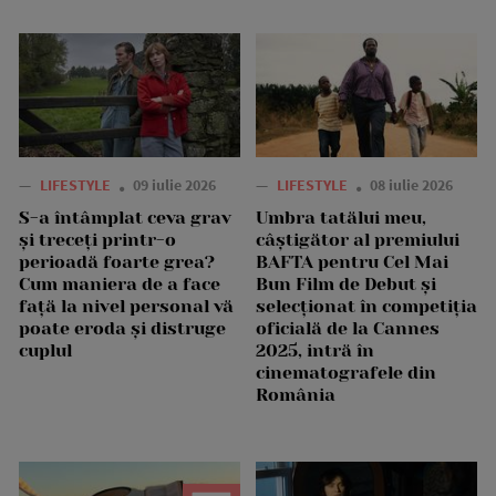
—
LIFESTYLE
09 iulie 2026
—
LIFESTYLE
08 iulie 2026
S-a întâmplat ceva grav
Umbra tatălui meu,
și treceți printr-o
câștigător al premiului
perioadă foarte grea?
BAFTA pentru Cel Mai
Cum maniera de a face
Bun Film de Debut și
față la nivel personal vă
selecționat în competiția
poate eroda și distruge
oficială de la Cannes
cuplul
2025, intră în
cinematografele din
România