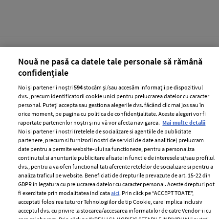
Nouă ne pasă ca datele tale personale să rămână
confidențiale
Noi și partenerii noștri
594
stocăm și/sau accesăm informații pe dispozitivul
UNICA.RO
dvs., precum identificatorii cookie unici pentru prelucrarea datelor cu caracter
personal. Puteți accepta sau gestiona alegerile dvs. făcând clic mai jos sau în
orice moment, pe pagina cu politica de confidențialitate. Aceste alegeri vor fi
raportate partenerilor noștri și nu vă vor afecta navigarea.
Mai multe detalii
Noi si partenerii nostri (retelele de socializare si agentiile de publicitate
partenere, precum si furnizorii nostri de servicii de date analitice) prelucram
date pentru a permite website-ului sa functioneze, pentru a personaliza
continutul si anunturile publicitare afisate in functie de interesele si/sau profilul
dvs., pentru a va oferi functionalitati aferente retelelor de socializare si pentru a
analiza traficul pe website. Beneficiati de drepturile prevazute de art. 15-22 din
GDPR in legatura cu prelucrarea datelor cu caracter personal. Aceste drepturi pot
„Surioara e pe drum!” :o Wooow,
„Nu mi-e jenă să o spun cu voce
fi exercitate prin modalitatea indicata
aici
. Prin click pe “ACCEPT TOATE”,
ce veste!! E oficial! Îndrăgita
tare”. Când toată lumea credea că
acceptati folosirea tuturor Tehnologiilor de tip Cookie, care implica inclusiv
acceptul dvs. cu privire la stocarea/accesarea informatiilor de catre Vendor-ii cu
vedetă e din nou însărcinată, la
s-au liniștit apele între Codruța