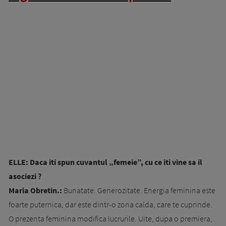
ELLE: Daca iti spun cuvantul „femeie”, cu ce iti vine sa il
asociezi ?
Maria Obretin.:
Bunatate. Generozitate. Energia feminina este
foarte puternica, dar este dintr-o zona calda, care te cuprinde.
O prezenta feminina modifica lucrurile. Uite, dupa o premiera,