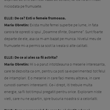
niciodata pe frumusete.
ELLE: De ce? Esti o femeie frumoasa.
Maria Obretin:
Exista multe femei superbe pe lume, in fata
carora te opresti si spui „Doamne sfinte, Doamne”. Sunt foarte
departe de ele, asa ca m-am bazat pe munca. Nivelul meu de
frumusete mi-a permis sa scot la iveala si alte calitati.
ELLE: De ce ai ales sa fii actrita?
Maria Obretin:
Mi s-a parut intotdeauna o meserie interesanta,
care te dezvolta ca om, pentru ca poti sa experimentezi tot felul
de intamplari. E o meserie in care faci mereu altceva, in care
cunosti oameni interesanti. Ce-i drept, iti trebuie multa
energie, sa fii tot timpul pregatit pentru orice. Exploram niste
vieti, care nu ne apartin, spre bucuria noastra si a celorlalti.