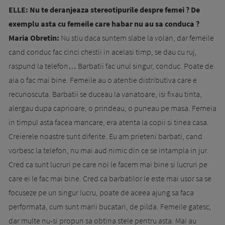
ELLE: Nu te deranjeaza stereotipurile despre femei ? De
exemplu asta cu femeile care habar nu au sa conduca ?
Maria Obretin:
Nu stiu daca suntem slabe la volan, dar femeile
cand conduc fac cinci chestii in acelasi timp, se dau cu ruj,
raspund la telefon… Barbatii fac unul singur, conduc. Poate de
aia o fac mai bine. Femeile au o atentie distributiva care e
recunoscuta. Barbatii se duceau la vanatoare, isi fixau tinta,
alergau dupa caprioare, o prindeau, o puneau pe masa. Femeia
in timpul asta facea mancare, era atenta la copii si tinea casa.
Creierele noastre sunt diferite. Eu am prieteni barbati, cand
vorbesc la telefon, nu mai aud nimic din ce se intampla in jur.
Cred ca sunt lucruri pe care noi le facem mai bine si lucruri pe
care ei le fac mai bine. Cred ca barbatilor le este mai usor sa se
focuseze pe un singur lucru, poate de aceea ajung sa faca
performata, cum sunt marii bucatari, de pilda. Femeile gatesc,
dar multe nu-si propun sa obtina stele pentru asta. Mai au