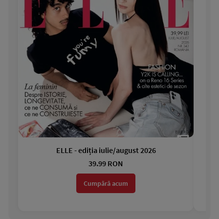
ELLE - ediția iulie/august 2026
Gar
39.99 RON
Cumpără acum