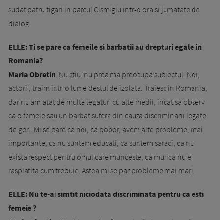
sudat patru tigari in parcul Cismigiu intr-o ora si jumatate de
dialog.
ELLE: Ti se pare ca femeile si barbatii au drepturi egale in
Romania?
Maria Obretin
: Nu stiu, nu prea ma preocupa subiectul. Noi,
actorii, traim intr-o lume destul de izolata. Traiesc in Romania,
dar nu am atat de multe legaturi cu alte medii, incat sa observ
ca o femeie sau un barbat sufera din cauza discriminarii legate
de gen. Mi se pare ca noi, ca popor, avem alte probleme, mai
importante, ca nu suntem educati, ca suntem saraci, ca nu
exista respect pentru omul care munceste, ca munca nu e
rasplatita cum trebuie. Astea mi se par probleme mai mari.
ELLE: Nu te-ai simtit niciodata discriminata pentru ca esti
femeie ?