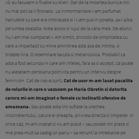
«Si eu facusem o fixatie cu Alien. Dar de la moartea bunica-mii
nu mai pot sa il folosesc. La inmormantare i-am parfumat
hainutele cu care era imbracata si i l-am pus in poseta, sa-l aiba
pe lumea cealalta. Avea acolo si rujul de la vara-mea. De atunci
nu l-am mai cumparat ». Am simtit, dincolo de simplitatea cu
care a impartasit cu mine amintirea asta asa de intima, o
tristete lina. O resemnare tacuta si melancolica. Probabil ca
asta a fost secunda in care am inteles, fara sa o accept, ca poate
nu alesesem persoana potrivita pentru un interviu despre
feminism. Cat de naiva sunt
. Cat de usor m-am lasat pacalita
de rolurile in care o vazusem pe Maria Obretin si datorita
carora mi-am imaginat o femeie cu inclinatii ofensive de
amazoana.
Sau poate asta imi suflase la urechea
inconstientului, carura ei dreapta, privirea directa si limpede. In
orice caz, m-am inselat si nu am putut – sau poate imi place si
mie prea mult sa castig un pariu – sa renunt la intrebarile pe