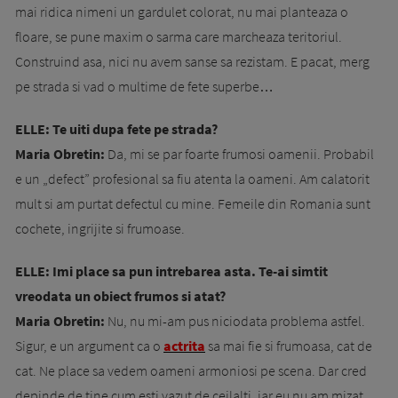
mai ridica nimeni un gardulet colorat, nu mai planteaza o
floare, se pune maxim o sarma care marcheaza teritoriul.
Construind asa, nici nu avem sanse sa rezistam. E pacat, merg
pe strada si vad o multime de fete superbe…
ELLE: Te uiti dupa fete pe strada?
Maria Obretin:
Da, mi se par foarte frumosi oamenii. Probabil
e un „defect” profesional sa fiu atenta la oameni. Am calatorit
mult si am purtat defectul cu mine. Femeile din Romania sunt
cochete, ingrijite si frumoase.
ELLE: Imi place sa pun intrebarea asta. Te-ai simtit
vreodata un obiect frumos si atat?
Maria Obretin:
Nu, nu mi-am pus niciodata problema astfel.
Sigur, e un argument ca o
actrita
sa mai fie si frumoasa, cat de
cat. Ne place sa vedem oameni armoniosi pe scena. Dar cred
depinde de tine cum esti vazut de ceilalti, iar eu nu am mizat