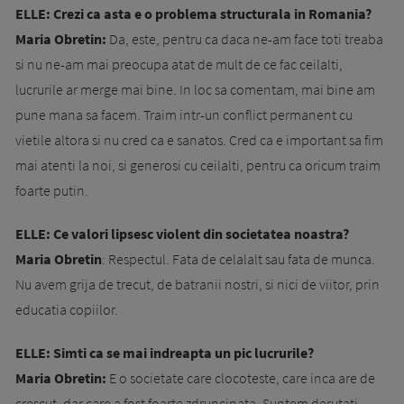
ELLE: Crezi ca asta e o problema structurala in Romania?
Maria Obretin:
Da, este, pentru ca daca ne-am face toti treaba
si nu ne-am mai preocupa atat de mult de ce fac ceilalti,
lucrurile ar merge mai bine. In loc sa comentam, mai bine am
pune mana sa facem. Traim intr-un conflict permanent cu
vietile altora si nu cred ca e sanatos. Cred ca e important sa fim
mai atenti la noi, si generosi cu ceilalti, pentru ca oricum traim
foarte putin.
ELLE: Ce valori lipsesc violent din societatea noastra?
Maria Obretin
: Respectul. Fata de celalalt sau fata de munca.
Nu avem grija de trecut, de batranii nostri, si nici de viitor, prin
educatia copiilor.
ELLE: Simti ca se mai indreapta un pic lucrurile?
Maria Obretin:
E o societate care clocoteste, care inca are de
crescut, dar care a fost foarte zdruncinata. Suntem derutati,