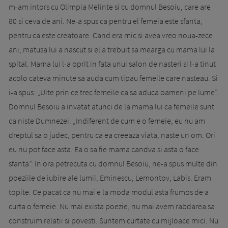
m-am intors cu Olimpia Melinte si cu domnul Besoiu, care are
80 si ceva de ani. Ne-a spus ca pentru el femeia este sfanta,
pentru ca este creatoare. Cand era mic si avea vreo noua-zece
ani, matusa lui a nascut si el a trebuit sa mearga cu mama lui la
spital. Mama lui l-a oprit in fata unui salon de nasteri si l-a tinut
acolo cateva minute sa auda cum tipau femeile care nasteau. Si
i-a spus: „Uite prin ce trec femeile ca sa aduca oameni pe lume”.
Domnul Besoiu a invatat atunci de la mama lui ca femeile sunt
ca niste Dumnezei. „Indiferent de cum e o femeie, eu nu am
dreptul sa o judec, pentru ca ea creeaza viata, naste un om. Ori
eu nu pot face asta. Ea o sa fie mama candva si asta o face
sfanta”. In ora petrecuta cu domnul Besoiu, ne-a spus multe din
poeziile de iubire ale lumii, Eminescu, Lemontov, Labis. Eram
topite. Ce pacat ca nu mai e la moda modul asta frumos de a
curta o femeie. Nu mai exista poezie, nu mai avem rabdarea sa
construim relatii si povesti. Suntem curtate cu mijloace mici. Nu