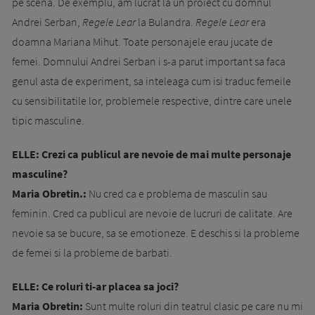
pe scena. De exemplu, am lucrat la un proiect cu domnul
Andrei Serban,
Regele Lear
la Bulandra.
Regele Lear
era
doamna Mariana Mihut. Toate personajele erau jucate de
femei. Domnului Andrei Serban i s-a parut important sa faca
genul asta de experiment, sa inteleaga cum isi traduc femeile
cu sensibilitatile lor, problemele respective, dintre care unele
tipic masculine.
ELLE: Crezi ca publicul are nevoie de mai multe personaje
masculine?
Maria Obretin.:
Nu cred ca e problema de masculin sau
feminin. Cred ca publicul are nevoie de lucruri de calitate. Are
nevoie sa se bucure, sa se emotioneze. E deschis si la probleme
de femei si la probleme de barbati.
ELLE: Ce roluri ti-ar placea sa joci?
Maria Obretin:
Sunt multe roluri din teatrul clasic pe care nu mi