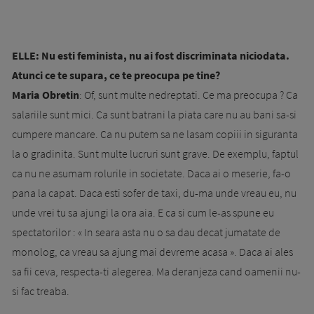
ELLE: Nu esti feminista, nu ai fost discriminata niciodata.
Atunci ce te supara, ce te preocupa pe tine?
Maria Obretin
: Of, sunt multe nedreptati. Ce ma preocupa ? Ca
salariile sunt mici. Ca sunt batrani la piata care nu au bani sa-si
cumpere mancare. Ca nu putem sa ne lasam copiii in siguranta
la o gradinita. Sunt multe lucruri sunt grave. De exemplu, faptul
ca nu ne asumam rolurile in societate. Daca ai o meserie, fa-o
pana la capat. Daca esti sofer de taxi, du-ma unde vreau eu, nu
unde vrei tu sa ajungi la ora aia. E ca si cum le-as spune eu
spectatorilor : « In seara asta nu o sa dau decat jumatate de
monolog, ca vreau sa ajung mai devreme acasa ». Daca ai ales
sa fii ceva, respecta-ti alegerea. Ma deranjeza cand oamenii nu-
si fac treaba.