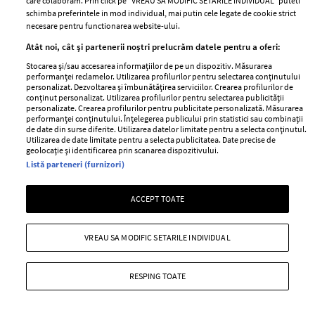
care colaboram. Prin click pe “VREAU SA MODIFIC SETARILE INDIVIDUAL” puteti
40 de ani! Uite ce frumos a
Filip și Valentin Sanfira,
schimba preferintele in mod individual, mai putin cele legate de cookie strict
anunțat!
cântăreața a decis să spună tot
necesare pentru functionarea website-ului.
adevărul despre mariajul ei
Atât noi, cât și partenerii noștri prelucrăm datele pentru a oferi:
eșuat
Stocarea și/sau accesarea informațiilor de pe un dispozitiv. Măsurarea
performanței reclamelor. Utilizarea profilurilor pentru selectarea conținutului
personalizat. Dezvoltarea și îmbunătățirea serviciilor. Crearea profilurilor de
conținut personalizat. Utilizarea profilurilor pentru selectarea publicității
personalizate. Crearea profilurilor pentru publicitate personalizată. Măsurarea
performanței conținutului. Înțelegerea publicului prin statistici sau combinații
de date din surse diferite. Utilizarea datelor limitate pentru a selecta conținutul.
Utilizarea de date limitate pentru a selecta publicitatea. Date precise de
geolocație și identificarea prin scanarea dispozitivului.
Listă parteneri (furnizori)
Ce veste! Este însărcinată din
nou și radiază de fericire! Nimeni
Ce apariție! N-am mai văzut-o de
ACCEPT TOATE
nu se aștepta la o asemenea
când era mică, iar acum fiica
surpriză din partea ei chiar
Nicoletei Luciu e complet
acum!
VREAU SA MODIFIC SETARILE INDIVIDUAL
schimbată! La 14 ani, superba Kim
i-a uimit pe toți la o prezentare
de modă!
RESPING TOATE