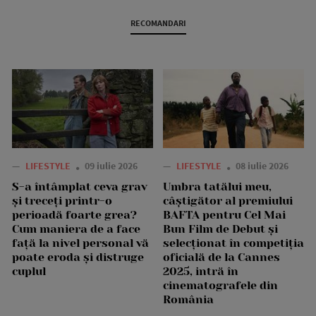
RECOMANDARI
—
LIFESTYLE
09 iulie 2026
—
LIFESTYLE
08 iulie 2026
S-a întâmplat ceva grav
Umbra tatălui meu,
și treceți printr-o
câștigător al premiului
perioadă foarte grea?
BAFTA pentru Cel Mai
Cum maniera de a face
Bun Film de Debut și
față la nivel personal vă
selecționat în competiția
poate eroda și distruge
oficială de la Cannes
cuplul
2025, intră în
cinematografele din
România