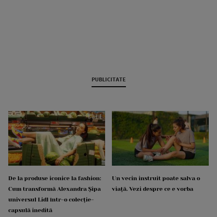
PUBLICITATE
De la produse iconice la fashion:
Un vecin instruit poate salva o
Cum transformă Alexandra Șipa
viață. Vezi despre ce e vorba
universul Lidl într-o colecție-
capsulă inedită