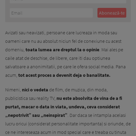
Avizati sau neavizati, persoane care lucreaza in moda sau
oameni care nu au absolut niciun fel de conexiune cu acest
domeniu,
toata lumea are dreptul la o opinie
. Mai ales pe
caile atat de deschise, de libere, care iti dau optiunea
salvatoare a anonimitatii, pe care le ofera social media. Pana
acum,
tot acest proces a devenit deja o banalitate.
Nimeni,
nici o vedeta
de film, de muzica, din moda,
publicistica sau reality TV,
nu este absolvita de vina de a fi
purtat, macar o data in viata, undeva, ceva considerat
„nepotrivit‟ sau „neinspirat‟
. Dar daca se intampla acelasi
lucru oricui (considerat personalitate importanta) si oriunde, de
ce ne intereseaza acum in mod special care e treaba cu tinuta