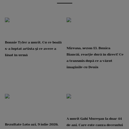
Bonnie Tyler a murit. Cu ce boală
Mireasa, sezon 13. Bunica
s-a luptat artista și ce avere a
Biancăi, reacție dură în direct! Ce
lăsat în urmă
a transmis după ce a văzut
imaginile cu Denis
A murit Gabi Mureșan la doar 44
Rezultate Loto azi, 9 iulie 2026.
de ani. Care este cauza decesului