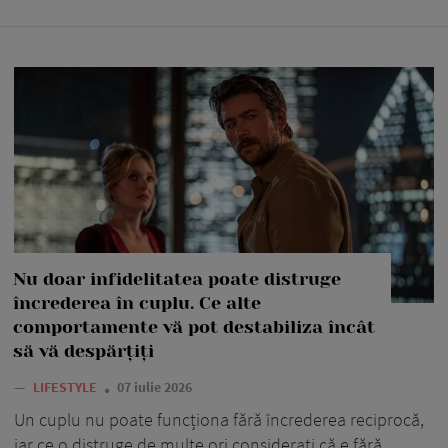
Nu doar infidelitatea poate distruge
încrederea în cuplu. Ce alte
comportamente vă pot destabiliza încât
să vă despărțiți
—
LIFESTYLE
07 iulie 2026
Un cuplu nu poate funcționa fără încrederea reciprocă,
iar ce o distruge de multe ori considerați că e fără