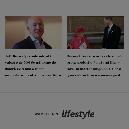
Jeff Bezos își vinde iahtul în
Regina Elisabeta ar fi refuzat să
valoare de 500 de milioane de
preia apelurile Prințului Harry
dolari. Ce sumă a cerut
fără un martor lângă ea. De ce a
miliardarul pentru nava sa, Koru
ajuns să facă un asemenea gest
lifestyle
MAI MULTE DIN