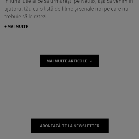
În luna iulie ai ce să urmărești pe Netflix, așa că venim în
ajutorul tău cu o listă de filme și seriale noi pe care nu
trebuie să le ratezi.
+ MAI MULTE
MAI MULTE ARTICOLE
ABONEAZĂ-TE LA NEWSLETTER