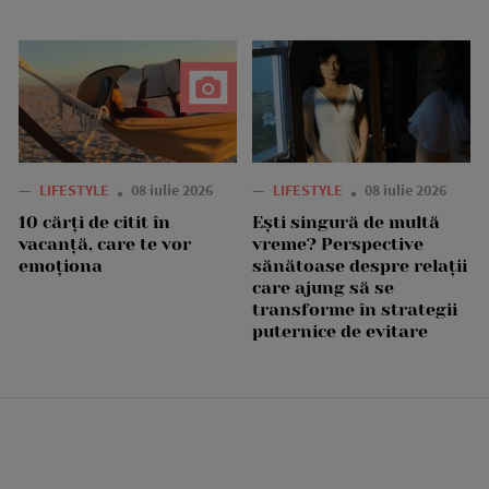
—
LIFESTYLE
08 iulie 2026
—
LIFESTYLE
08 iulie 2026
10 cărți de citit în
Ești singură de multă
vacanță, care te vor
vreme? Perspective
emoționa
sănătoase despre relații
care ajung să se
transforme în strategii
puternice de evitare