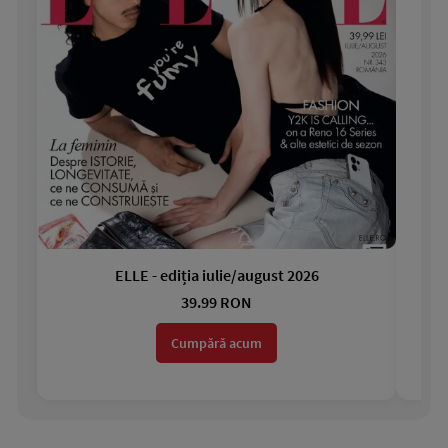
ELLE - ediția iulie/august 2026
Gar
39.99 RON
Cumpără acum