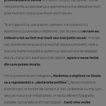
nemultumite au decretat ca o asemenea rochie dezvaluie mult
prea mult din corpul unei femei de 57 de ani.
Te-ai fi gandit ca, pana acum, oamenii s-au obisnuit cu
aparitiile si cu caracterul Madonnei, dar se pare ca
cei care au
criticat-o tot au fost mai mult sau mai putin socati
. In orice
caz, comentariile au avut ca rezultat reactia cantaretei, care a
fost una foarte hotarata si puternica, asa cum era de asteptat,
asa ca, macar din acest punct de vedere,
apare o noua lectie
din care putem invata.
Intr-o postare de pe Instagram
, Madonna a explicat ca tinuta
sa a reprezentat o „declaratie politica‟,
facuta importiva
discriminarii in functie de varsta si a ideii ca femeile nu mai sunt
sexy pe masura ce imbatranesc. In textul aferent fotografiei
postate, cantareata a afirmat hotarat: „
Cand vine vorba