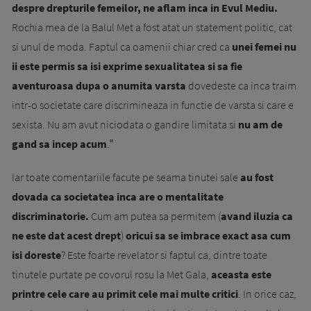
despre drepturile femeilor, ne aflam inca in Evul Mediu.
Rochia mea de la Balul Met a fost atat un statement politic, cat
si unul de moda. Faptul ca oamenii chiar cred ca
unei femei nu
ii este permis sa isi exprime sexualitatea si sa fie
aventuroasa dupa o anumita varsta
dovedeste ca inca traim
intr-o societate care discrimineaza in functie de varsta si care e
sexista. Nu am avut niciodata o gandire limitata si
nu am de
gand sa incep acum
.‟
Iar toate comentariile facute pe seama tinutei sale
au fost
dovada ca societatea inca are o mentalitate
discriminatorie.
Cum am putea sa permitem (
avand iluzia ca
ne este dat acest drept
)
oricui sa se imbrace exact asa cum
isi doreste
? Este foarte revelator si faptul ca, dintre toate
tinutele purtate pe covorul rosu la Met Gala,
aceasta este
printre cele care au primit cele mai multe critici
. In orice caz,