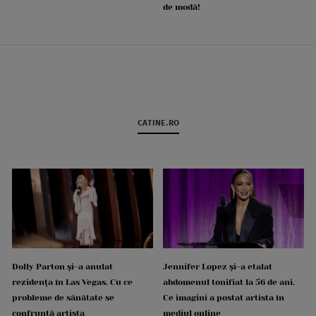
de modă!
CATINE.RO
Dolly Parton și-a anulat
Jennifer Lopez și-a etalat
rezidența în Las Vegas. Cu ce
abdomenul tonifiat la 56 de ani.
probleme de sănătate se
Ce imagini a postat artista în
confruntă artista
mediul online