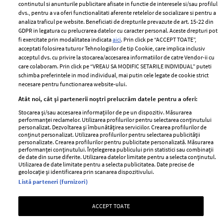
2024
continutul si anunturile publicitare afisate in functie de interesele si/sau profilul
Politica de
dvs., pentru a va oferi functionalitati aferente retelelor de socializare si pentru a
Despre ELLE
confidențialitate
analiza traficul pe website. Beneficiati de drepturile prevazute de art. 15-22 din
Romania
GDPR in legatura cu prelucrarea datelor cu caracter personal. Aceste drepturi pot
Politica de cookies
fi exercitate prin modalitatea indicata
aici
. Prin click pe “ACCEPT TOATE”,
Contact
Publicitate
acceptati folosirea tuturor Tehnologiilor de tip Cookie, care implica inclusiv
acceptul dvs. cu privire la stocarea/accesarea informatiilor de catre Vendor-ii cu
Abonamente
care colaboram. Prin click pe “VREAU SA MODIFIC SETARILE INDIVIDUAL” puteti
schimba preferintele in mod individual, mai putin cele legate de cookie strict
necesare pentru functionarea website-ului.
Stiri
Libertatea pentru
Atât noi, cât și partenerii noștri prelucrăm datele pentru a oferi:
femei
GSP
Stocarea și/sau accesarea informațiilor de pe un dispozitiv. Măsurarea
Viva
performanței reclamelor. Utilizarea profilurilor pentru selectarea conținutului
Unica
personalizat. Dezvoltarea și îmbunătățirea serviciilor. Crearea profilurilor de
Avantaje
conținut personalizat. Utilizarea profilurilor pentru selectarea publicității
Baby
personalizate. Crearea profilurilor pentru publicitate personalizată. Măsurarea
Retete practice
performanței conținutului. Înțelegerea publicului prin statistici sau combinații
Retete
de date din surse diferite. Utilizarea datelor limitate pentru a selecta conținutul.
Utilizarea de date limitate pentru a selecta publicitatea. Date precise de
geolocație și identificarea prin scanarea dispozitivului.
Pariază responsabil! Decizia ONJN nr. 821/25.09.2025.
Listă parteneri (furnizori)
Jocurile de noroc sunt interzise minorilor.
ACCEPT TOATE