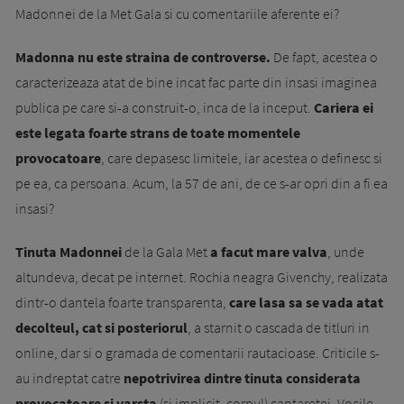
Madonnei de la Met Gala si cu comentariile aferente ei?
Madonna nu este straina de controverse.
De fapt, acestea o
caracterizeaza atat de bine incat fac parte din insasi imaginea
publica pe care si-a construit-o, inca de la inceput.
Cariera ei
este legata foarte strans de toate momentele
provocatoare
, care depasesc limitele, iar acestea o definesc si
pe ea, ca persoana. Acum, la 57 de ani, de ce s-ar opri din a fi ea
insasi?
Tinuta Madonnei
de la Gala Met
a facut mare valva
, unde
altundeva, decat pe internet. Rochia neagra Givenchy, realizata
dintr-o dantela foarte transparenta,
care lasa sa se vada atat
decolteul, cat si posteriorul
, a starnit o cascada de titluri in
online, dar si o gramada de comentarii rautacioase. Criticile s-
au indreptat catre
nepotrivirea dintre tinuta considerata
provocatoare si varsta
(si implicit, corpul) cantaretei. Vocile