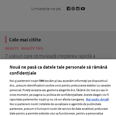
Urmareste-ne pe:
Cele mai citite
BEAUTY
BEAUTY TIPS
BE
țe
7 uleiuri care stimulează creșterea rapidă a
Ce
părului
de
Nouă ne pasă ca datele tale personale să rămână
confidențiale
Noi și partenerii noștri
594
stocăm și/sau accesăm informații pe dispozitivul
dvs., precum identificatorii cookie unici pentru prelucrarea datelor cu caracter
personal. Puteți accepta sau gestiona alegerile dvs. făcând clic mai jos sau în
orice moment, pe pagina cu politica de confidențialitate. Aceste alegeri vor fi
raportate partenerilor noștri și nu vă vor afecta navigarea.
Mai multe detalii
Noi si partenerii nostri (retelele de socializare si agentiile de publicitate
partenere, precum si furnizorii nostri de servicii de date analitice) prelucram
ELLE Style Awards
Termeni si conditii
date pentru a permite website-ului sa functioneze, pentru a personaliza