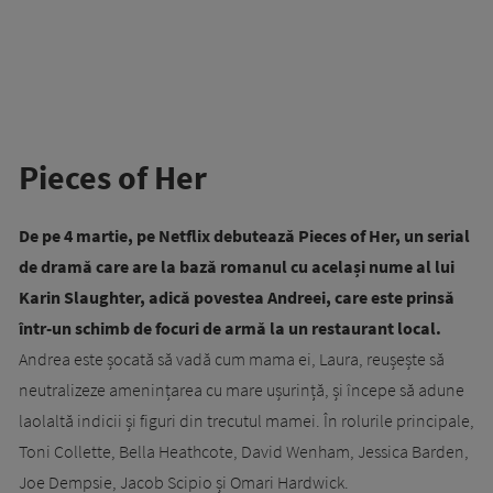
Pieces of Her
De pe 4 martie, pe Netflix debutează Pieces of Her, un serial
de dramă care are la bază romanul cu același nume al lui
Karin Slaughter, adică povestea Andreei, care este prinsă
într-un schimb de focuri de armă la un restaurant local.
Andrea este șocată să vadă cum mama ei, Laura, reușește să
neutralizeze amenințarea cu mare ușurință, și începe să adune
laolaltă indicii și figuri din trecutul mamei. În rolurile principale,
Toni Collette, Bella Heathcote, David Wenham, Jessica Barden,
Joe Dempsie, Jacob Scipio și Omari Hardwick.