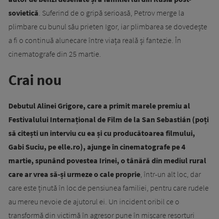
sovietică
. Suferind de o gripă serioasă, Petrov merge la
plimbare cu bunul său prieten Igor, iar plimbarea se dovedește
a fi o continuă alunecare între viața reală și fantezie. În
cinematografe din 25 martie.
Crai nou
Debutul Alinei Grigore, care a primit marele premiu al
Festivalului Internațional de Film de la San Sebastián (poți
să citești un interviu cu ea și cu producătoarea filmului,
Gabi Suciu, pe elle.ro), ajunge în cinematografe pe 4
martie, spunând povestea Irinei, o tânără din mediul rural
care ar vrea să-și urmeze o cale proprie
, într-un alt loc, dar
care este ținută în loc de pensiunea familiei, pentru care rudele
au mereu nevoie de ajutorul ei. Un incident oribil ce o
transformă din victimă în agresor pune în mișcare resorturi