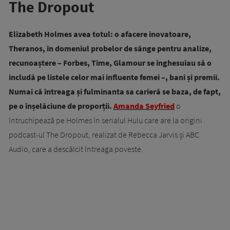
The Dropout
Elizabeth Holmes avea totul: o afacere inovatoare,
Theranos, în domeniul probelor de sânge pentru analize,
recunoaștere – Forbes, Time, Glamour se înghesuiau să o
includă pe listele celor mai influente femei –, bani și premii.
Numai că întreaga și fulminanta sa carieră se baza, de fapt,
pe o înșelăciune de proporții.
Amanda Seyfried
o
întruchipează pe Holmes în serialul Hulu care are la origini
podcast-ul The Dropout, realizat de Rebecca Jarvis și ABC
Audio, care a descâlcit întreaga poveste.