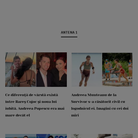
ANTENA 1
Ce diferență de vârstă există
Andreea Munteanu de la
între Rareș Cojoc și noua lui
Survivor s-a căsătorit civil cu
iubită. Andreea Popescu era mai
logodnicul ei. Imagini cu cei doi
mare decât el
miri