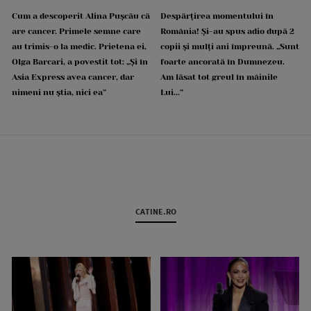
Cum a descoperit Alina Pușcău că
Despărțirea momentului în
are cancer. Primele semne care
România! Și-au spus adio după 2
au trimis-o la medic. Prietena ei,
copii și mulți ani împreună. „Sunt
Olga Barcari, a povestit tot: „Și în
foarte ancorată în Dumnezeu.
Asia Express avea cancer, dar
Am lăsat tot greul în mâinile
nimeni nu știa, nici ea”
Lui...”
CATINE.RO