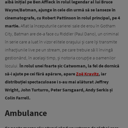
aibă inițial pe Ben Affleck în rolul legendar al lui Bruce
Wayne/Batman, ajunge în cele din urmă să se lanseze în
cinematografe, cu Robert Pattinson în rolul principal, pe 4
martie.
Aflat la începuturile carierei sale de erou în Gotham
City, Batman are de-a face cu Riddler (Paul Dano), un criminal
în serie care a luat în vizor elitele orașului și care își transmite
infracțiunile live pe un stream, pe care trebuie să îl învingă
gestionând, în același timp, și notoria corupție a oamenilor
locului.
În rolul unei foarte șic Catwoman, la fel de dornică
să-i ajute pe cei fără apărare, apare
Zoë Kravitz
, iar
distribuției spectaculoase i s-au mai alăturat Jeffrey
Wright, John Turturro, Peter Sarsgaard, Andy Serkis și
Colin Farrell.
Ambulance
Ce poate merge rău atunci când un veteran de război care