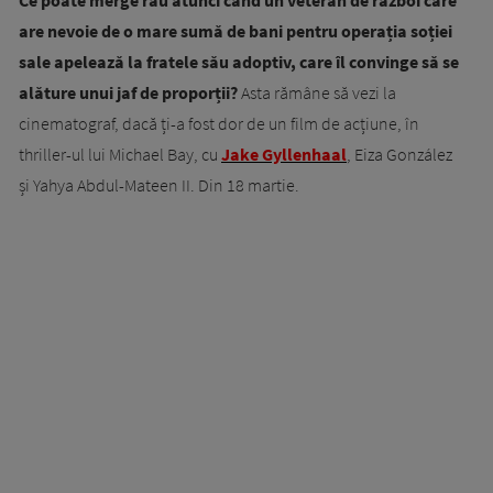
are nevoie de o mare sumă de bani pentru operația soției
sale apelează la fratele său adoptiv, care îl convinge să se
alăture unui jaf de proporții?
Asta rămâne să vezi la
cinematograf, dacă ți-a fost dor de un film de acțiune, în
thriller-ul lui Michael Bay, cu
Jake Gyllenhaal
, Eiza González
și Yahya Abdul-Mateen II. Din 18 martie.