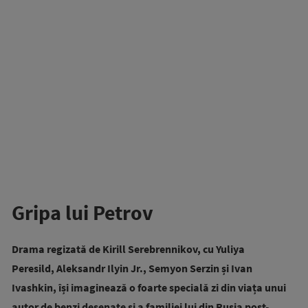
Gripa lui Petrov
Drama regizată de Kirill Serebrennikov, cu Yuliya
Peresild, Aleksandr Ilyin Jr., Semyon Serzin și Ivan
Ivashkin, își imaginează o foarte specială zi din viața unui
autor de benzi desenate și a familiei lui din Rusia post-