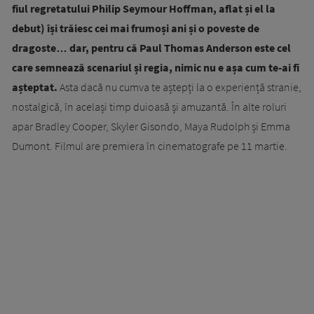
fiul regretatului Philip Seymour Hoffman, aflat și el la
debut) își trăiesc cei mai frumoși ani și o poveste de
dragoste… dar, pentru că Paul Thomas Anderson este cel
care semnează scenariul și regia, nimic nu e așa cum te-ai fi
așteptat.
Asta dacă nu cumva te aștepți la o experiență stranie,
nostalgică, în același timp duioasă și amuzantă. În alte roluri
apar Bradley Cooper, Skyler Gisondo, Maya Rudolph și Emma
Dumont. Filmul are premiera în cinematografe pe 11 martie.