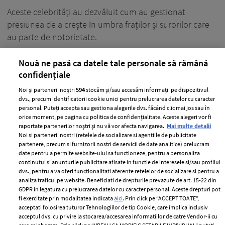
Aceste celebrități au dezvăluit cum au gestionat
presiunea de a crește în umbra fraților și surorilor care
au parte de notorietate.
+ MAI MULTE
Nouă ne pasă ca datele tale personale să rămână
confidențiale
Noi și partenerii noștri
594
stocăm și/sau accesăm informații pe dispozitivul
dvs., precum identificatorii cookie unici pentru prelucrarea datelor cu caracter
personal. Puteți accepta sau gestiona alegerile dvs. făcând clic mai jos sau în
orice moment, pe pagina cu politica de confidențialitate. Aceste alegeri vor fi
raportate partenerilor noștri și nu vă vor afecta navigarea.
Mai multe detalii
Noi si partenerii nostri (retelele de socializare si agentiile de publicitate
partenere, precum si furnizorii nostri de servicii de date analitice) prelucram
date pentru a permite website-ului sa functioneze, pentru a personaliza
continutul si anunturile publicitare afisate in functie de interesele si/sau profilul
dvs., pentru a va oferi functionalitati aferente retelelor de socializare si pentru a
analiza traficul pe website. Beneficiati de drepturile prevazute de art. 15-22 din
GDPR in legatura cu prelucrarea datelor cu caracter personal. Aceste drepturi pot
fi exercitate prin modalitatea indicata
aici
. Prin click pe “ACCEPT TOATE”,
În cuplu stabiliți greu obiective și nu
acceptati folosirea tuturor Tehnologiilor de tip Cookie, care implica inclusiv
acceptul dvs. cu privire la stocarea/accesarea informatiilor de catre Vendor-ii cu
găsiți motivația pentru a le îndeplini?