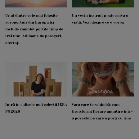
Unul dintre cele mai folosite
Un vecin instruit poate salva o
aeroporturi din Europa își
viață. Vezi despre ce e vorba
închide complet porțile timp de
trei luni. Milioane de pasageri,
afectați
Intră în culisele noii colecții IKEA
Vara care te schimbă: cum
PS 2026
transformi fiecare amintire într-
o poveste pe care o porți cu tine