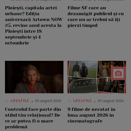
Ploiești, capitala artei
Filme SF care au
urbane? Ediția
dezamăgit publicul și cu
aniversară Artown NOW
care nu ar trebui să îți
#5, revine anul acesta la
pierzi timpul
Ploiești între 18
septembrie și 4
octombrie
—
LIFESTYLE
05 august 2026
—
LIFESTYLE
05 august 2026
Controlul face parte din
9 filme de neratat în
stilul tău relațional? De
luna august 2026 în
ce ar putea fi o mare
cinematografe
problemă