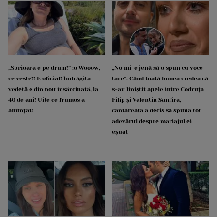
„Surioara e pe drum!” :o Wooow,
„Nu mi-e jenă să o spun cu voce
ce veste!! E oficial! Îndrăgita
tare”. Când toată lumea credea că
vedetă e din nou însărcinată, la
s-au liniștit apele între Codruța
40 de ani! Uite ce frumos a
Filip și Valentin Sanfira,
anunțat!
cântăreața a decis să spună tot
adevărul despre mariajul ei
eșuat