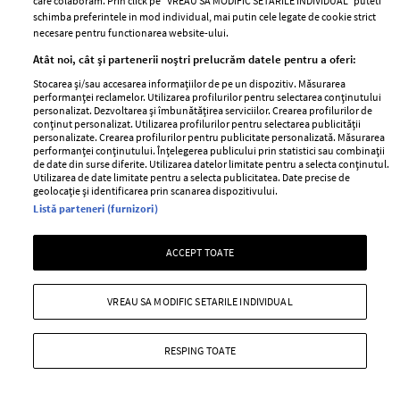
care colaboram. Prin click pe “VREAU SA MODIFIC SETARILE INDIVIDUAL” puteti
Cum gratitudinea ar putea fi o soluție
schimba preferintele in mod individual, mai putin cele legate de cookie strict
necesare pentru functionarea website-ului.
—
LIFESTYLE
04 august 2026
Atât noi, cât și partenerii noștri prelucrăm datele pentru a oferi:
Motivația dispare nu pentru că aveți motive solide care
Stocarea și/sau accesarea informațiilor de pe un dispozitiv. Măsurarea
să o anuleze, ci pentru că ați uitat să priviți cu
performanței reclamelor. Utilizarea profilurilor pentru selectarea conținutului
personalizat. Dezvoltarea și îmbunătățirea serviciilor. Crearea profilurilor de
gratitudine tot ce ați construit împreună.
conținut personalizat. Utilizarea profilurilor pentru selectarea publicității
personalizate. Crearea profilurilor pentru publicitate personalizată. Măsurarea
+ MAI MULTE
performanței conținutului. Înțelegerea publicului prin statistici sau combinații
de date din surse diferite. Utilizarea datelor limitate pentru a selecta conținutul.
Utilizarea de date limitate pentru a selecta publicitatea. Date precise de
geolocație și identificarea prin scanarea dispozitivului.
Listă parteneri (furnizori)
ACCEPT TOATE
VREAU SA MODIFIC SETARILE INDIVIDUAL
RESPING TOATE