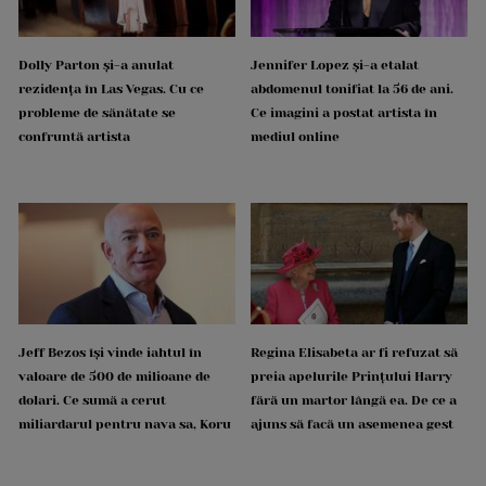
Dolly Parton și-a anulat
Jennifer Lopez și-a etalat
rezidența în Las Vegas. Cu ce
abdomenul tonifiat la 56 de ani.
probleme de sănătate se
Ce imagini a postat artista în
confruntă artista
mediul online
Jeff Bezos își vinde iahtul în
Regina Elisabeta ar fi refuzat să
valoare de 500 de milioane de
preia apelurile Prințului Harry
dolari. Ce sumă a cerut
fără un martor lângă ea. De ce a
miliardarul pentru nava sa, Koru
ajuns să facă un asemenea gest