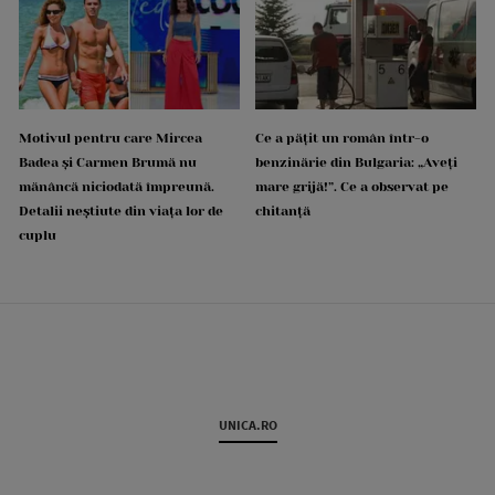
Motivul pentru care Mircea
Ce a pățit un român într-o
Badea și Carmen Brumă nu
benzinărie din Bulgaria: „Aveți
mănâncă niciodată împreună.
mare grijă!”. Ce a observat pe
Detalii neștiute din viața lor de
chitanță
cuplu
UNICA.RO