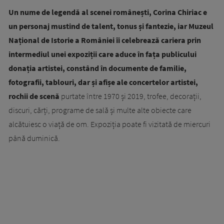
Un nume de legendă al scenei românești, Corina Chiriac e
un personaj mustind de talent, tonus și fantezie, iar Muzeul
Național de Istorie a României îi celebrează cariera prin
intermediul unei expoziții care aduce în fața publicului
donația artistei, constând în documente de familie,
fotografii, tablouri, dar și afișe ale concertelor artistei,
rochii de scenă
purtate între 1970 și 2019, trofee, decorații,
discuri, cărți, programe de sală și multe alte obiecte care
alcătuiesc o viață de om. Expoziția poate fi vizitată de miercuri
până duminică.