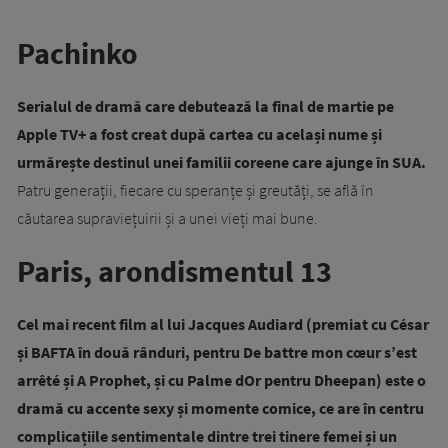
Pachinko
Serialul de dramă care debutează la final de martie pe
Apple TV+ a fost creat după cartea cu același nume și
urmărește destinul unei familii coreene care ajunge în SUA.
Patru generații, fiecare cu speranțe și greutăți, se află în
căutarea supraviețuirii și a unei vieți mai bune.
Paris, arondismentul 13
Cel mai recent film al lui Jacques Audiard (premiat cu César
și BAFTA în două rânduri, pentru De battre mon cœur s’est
arrêté și A Prophet, și cu Palme dOr pentru Dheepan) este o
dramă cu accente sexy și momente comice, ce are în centru
complicațiile sentimentale dintre trei tinere femei și un