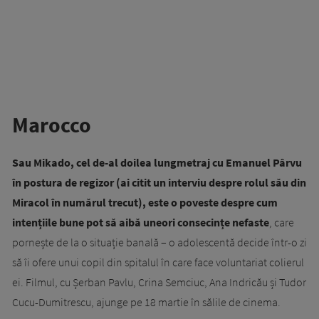
Marocco
Sau Mikado, cel de-al doilea lungmetraj cu Emanuel Pârvu
în postura de regizor (ai citit un interviu despre rolul său din
Miracol în numărul trecut), este o poveste despre cum
intențiile bune pot să aibă uneori consecințe nefaste
, care
pornește de la o situație banală – o adolescentă decide într-o zi
să îi ofere unui copil din spitalul în care face voluntariat colierul
ei. Filmul, cu Șerban Pavlu, Crina Semciuc, Ana Indricău și Tudor
Cucu-Dumitrescu, ajunge pe 18 martie în sălile de cinema.