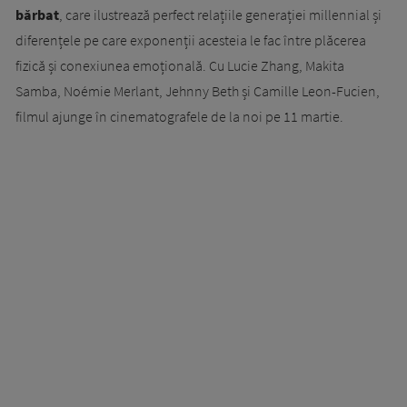
bărbat
, care ilustrează perfect relațiile generației millennial și
diferențele pe care exponenții acesteia le fac între plăcerea
fizică și conexiunea emoțională. Cu Lucie Zhang, Makita
Samba, Noémie Merlant, Jehnny Beth și Camille Leon-Fucien,
filmul ajunge în cinematografele de la noi pe 11 martie.