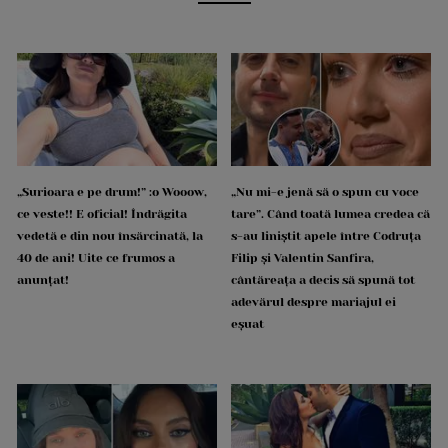
„Surioara e pe drum!” :o Wooow,
„Nu mi-e jenă să o spun cu voce
ce veste!! E oficial! Îndrăgita
tare”. Când toată lumea credea că
vedetă e din nou însărcinată, la
s-au liniștit apele între Codruța
40 de ani! Uite ce frumos a
Filip și Valentin Sanfira,
anunțat!
cântăreața a decis să spună tot
adevărul despre mariajul ei
eșuat