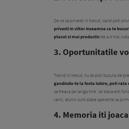
De ce sa privesti in trecut, cand poti pri
privesti in viitor inseamna ca te bucu
placut si mai productiv
de a-ti trai viat
3. Oportunitatile v
Traind in trecut, nu te poti bucura de pre
gandindu-te la fosta iubire, poti rata
sa treaca pe langa tine. Iar daca esti fu
ranit, atunci sunt slabe sperante sa prim
4. Memoria iti joaca