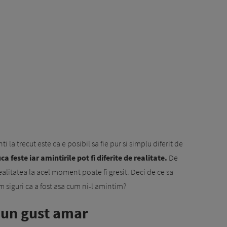
 la trecut este ca e posibil sa fie pur si simplu diferit de
 feste iar amintirile pot fi diferite de realitate.
De
alitatea la acel moment poate fi gresit. Deci de ce sa
m siguri ca a fost asa cum ni-l amintim?
a un gust amar