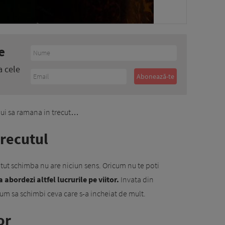
e
a cele
ebui sa ramana in trecut…
trecutul
 putut schimba nu are niciun sens. Oricum nu te poti
a abordezi altfel lucrurile pe viitor.
Invata din
cum sa schimbi ceva care s-a incheiat de mult.
or