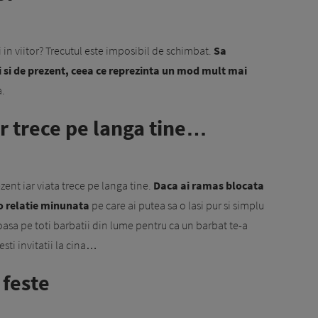
vi in viitor? Trecutul este imposibil de schimbat.
Sa
ri si de prezent, ceea ce reprezinta un mod mult mai
a.
or trece pe langa tine…
zent iar viata trece pe langa tine.
Daca ai ramas blocata
 o relatie minunata
pe care ai putea sa o lasi pur si simplu
rioasa pe toti barbatii din lume pentru ca un barbat te-a
esti invitatii la cina…
 feste