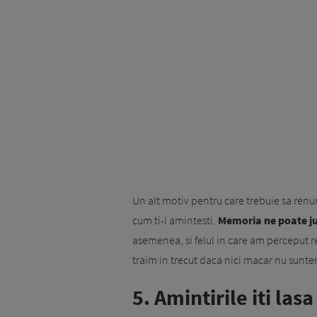
Un alt motiv pentru care trebuie sa renunti
cum ti-l amintesti.
Memoria ne poate juca
asemenea, si felul in care am perceput re
traim in trecut daca nici macar nu sunte
5. Amintirile iti las