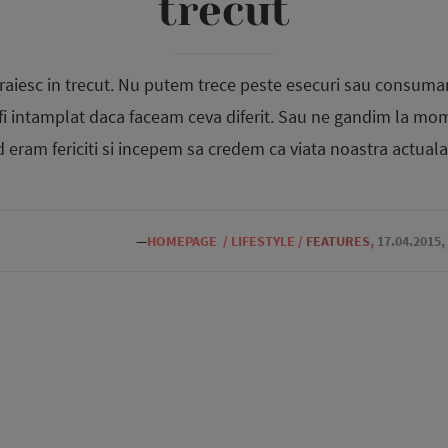
trecut
 traiesc in trecut. Nu putem trece peste esecuri sau consuma
fi intamplat daca faceam ceva diferit. Sau ne gandim la m
 eram fericiti si incepem sa credem ca viata noastra actuala
—
HOMEPAGE
/
LIFESTYLE
/
FEATURES
,
17.04.2015,