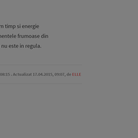
m timp si energie
omentele frumoase din
 nu este in regula.
 08:15
. Actualizat 17.04.2015, 09:07,
de
ELLE