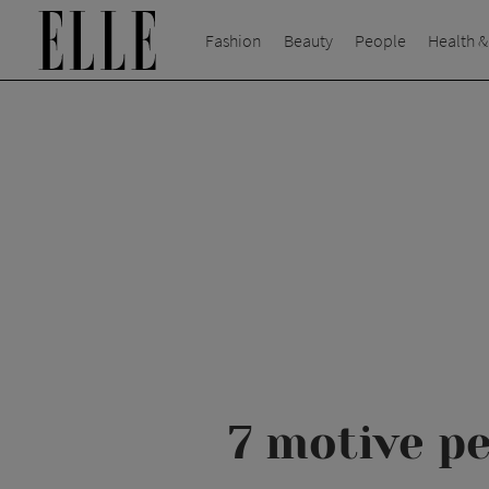
Fashion
Beauty
People
Health &
7 motive pe