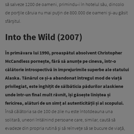
să salveze 1200 de oameni, primindu-i în hotelul său, dincolo
de porțile căruia nu mai puțin de 800.000 de oameni și-au găsit
sfârșitul.
Into the Wild (2007)
În primăvara lui 1990, proaspătul absolvent Christopher
McCandless pornește, fără să anunțe pe cineva, într-o
călătorie introspectivă în împrejurimile superbe ale statului
Alaska. Tânărul ce și-a abandonat întregul mod de viață
privilegiat, este înghițit de sălbăticia pădurilor alaskiene
unde într-un final mult râvnit, își găsește liniștea și
fericirea, alături de un simț al autenticității și al scopului.
Însă călătoria sa de 100 de zile nu este întotdeauna una
solitară, uneori întâlnind persoane care, similar, caută să
evadeze din propria rutină și să reînvețe să se bucure de viață,