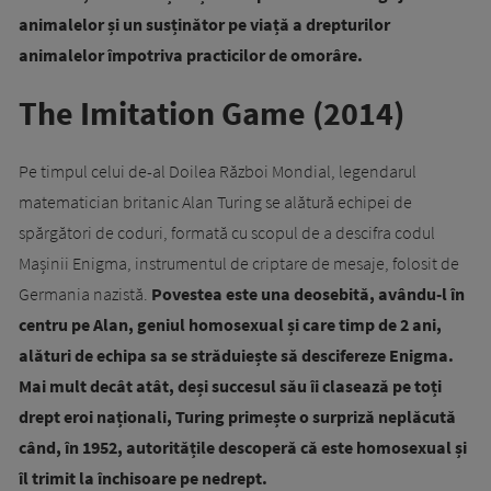
animalelor și un susținător pe viață a drepturilor
animalelor împotriva practicilor de omorâre.
The Imitation Game (2014)
Pe timpul celui de-al Doilea Război Mondial, legendarul
matematician britanic Alan Turing se alătură echipei de
spărgători de coduri, formată cu scopul de a descifra codul
Mașinii Enigma, instrumentul de criptare de mesaje, folosit de
Germania nazistă.
Povestea este una deosebită, avându-l în
centru pe Alan, geniul homosexual și care timp de 2 ani,
alături de echipa sa se străduiește să descifereze Enigma.
Mai mult decât atât, deși succesul său îi clasează pe toți
drept eroi naționali, Turing primește o surpriză neplăcută
când, în 1952, autoritățile descoperă că este homosexual și
îl trimit la închisoare pe nedrept.