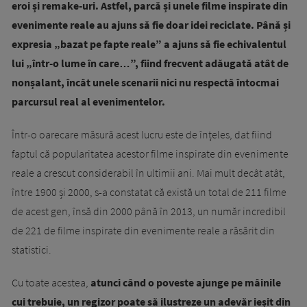
eroi și remake-uri. Astfel, parcă și unele filme inspirate din
evenimente reale au ajuns să fie doar idei reciclate. Până și
expresia „bazat pe fapte reale” a ajuns să fie echivalentul
lui „într-o lume în care…”, fiind frecvent adăugată atât de
nonșalant, încât unele scenarii nici nu respectă întocmai
parcursul real al evenimentelor.
Într-o oarecare măsură acest lucru este de înțeles, dat fiind
faptul că popularitatea acestor filme inspirate din evenimente
reale a crescut considerabil în ultimii ani. Mai mult decât atât,
între 1900 și 2000, s-a constatat că există un total de 211 filme
de acest gen, însă din 2000 până în 2013, un număr incredibil
de 221 de filme inspirate din evenimente reale a răsărit din
statistici.
Cu toate acestea,
atunci când o poveste ajunge pe mâinile
cui trebuie, un regizor poate să ilustreze un adevăr ieșit din