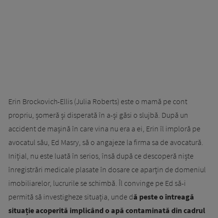
Erin Brockovich-Ellis (Julia Roberts) este o mamă pe cont
propriu, șomeră și disperată în a-și găsi o slujbă. După un
accident de mașină în care vina nu era a ei, Erin îl imploră pe
avocatul său, Ed Masry, să o angajeze la firma sa de avocatură.
Inițial, nu este luată în serios, însă după ce descoperă niște
înregistrări medicale plasate în dosare ce aparțin de domeniul
imobiliarelor, lucrurile se schimbă. Îl convinge pe Ed să-i
permită să investigheze situația, unde d
ă peste o întreagă
situație acoperită implicând o apă contaminată din cadrul