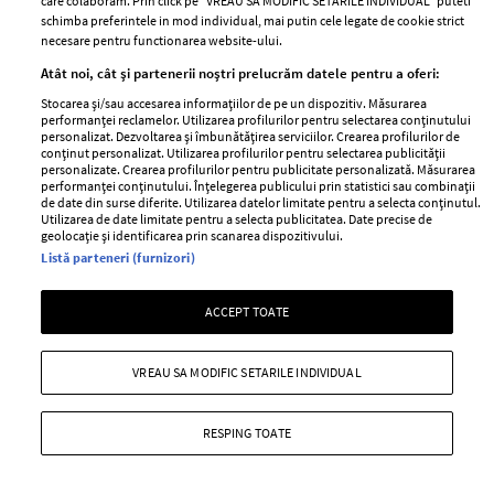
care colaboram. Prin click pe “VREAU SA MODIFIC SETARILE INDIVIDUAL” puteti
Unul dintre cele mai folosite
Un vecin instruit poate salva o
schimba preferintele in mod individual, mai putin cele legate de cookie strict
aeroporturi din Europa își
viață. Vezi despre ce e vorba
necesare pentru functionarea website-ului.
închide complet porțile timp de
Atât noi, cât și partenerii noștri prelucrăm datele pentru a oferi:
trei luni. Milioane de pasageri,
Stocarea și/sau accesarea informațiilor de pe un dispozitiv. Măsurarea
afectați
performanței reclamelor. Utilizarea profilurilor pentru selectarea conținutului
personalizat. Dezvoltarea și îmbunătățirea serviciilor. Crearea profilurilor de
conținut personalizat. Utilizarea profilurilor pentru selectarea publicității
personalizate. Crearea profilurilor pentru publicitate personalizată. Măsurarea
performanței conținutului. Înțelegerea publicului prin statistici sau combinații
de date din surse diferite. Utilizarea datelor limitate pentru a selecta conținutul.
Utilizarea de date limitate pentru a selecta publicitatea. Date precise de
geolocație și identificarea prin scanarea dispozitivului.
Listă parteneri (furnizori)
ACCEPT TOATE
Intră în culisele noii colecții IKEA
Vara care te schimbă: cum
PS 2026
transformi fiecare amintire într-
VREAU SA MODIFIC SETARILE INDIVIDUAL
o poveste pe care o porți cu tine
RESPING TOATE