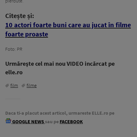
pierdute.
Citește și:
10 actori foarte buni care au jucat în filme
foarte proaste
Foto: PR
Urmăreşte cel mai nou VIDEO incărcat pe
elle.ro
film
filme
Daca ti-a placut acest articol, urmareste ELLE.ro pe
GOOGLE NEWS
sau pe
FACEBOOK