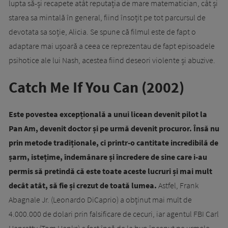
lupta să-și recapete atât reputația de mare matematician, cât și
starea sa mintală în general, fiind însoțit pe tot parcursul de
devotata sa soție, Alicia. Se spune că filmul este de fapt o
adaptare mai ușoară a ceea ce reprezentau de fapt episoadele
psihotice ale lui Nash, acestea fiind deseori violente și abuzive.
Catch Me If You Can (2002)
Este povestea excepțională a unui licean devenit pilot la
Pan Am, devenit doctor și pe urmă devenit procuror. Însă nu
prin metode tradiționale, ci printr-o cantitate incredibilă de
șarm, istețime, îndemânare și încredere de sine care i-au
permis să pretindă că este toate aceste lucruri și mai mult
decât atât, să fie și crezut de toată lumea.
Astfel, Frank
Abagnale Jr. (Leonardo DiCaprio) a obținut mai mult de
4.000.000 de dolari prin falsificare de cecuri, iar agentul FBI Carl
Hanratty (Tom Hanks) a fost încă de la bun început pe urmele