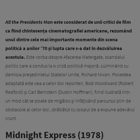
All the Presidents Man
este considerat de unii critici de film
ca fiind chintesența cinematografiei americane, rezumând
unul dintre cele mai importante momente din scena
politică a anilor ’70 și lupta care s-a dat în dezvăluirea
acestuia.
Este vorba despre Afacerea Watergate, scandalul
politic care a condus la o criză politică majoră, culminând cu
demisia președintelui Statelor Unite, Richard Nixon. Povestea
adaptată este cea a celor doi reporteri, Bob Woodward (Robert
Redford) și Carl Bernstein (Dustin Hoffman), fiind ilustrată într-
un mod cât se poate de migălos și înfățisând parcursul plin de
obstacole al celor doi, străbătut cu scopul de a expune adevărul
crunt.
Midnight Express (1978)