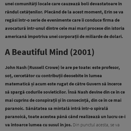
unei comunități locale care cauzează boli devastatoare în
rândul cetățenilor. Plecând de la acest moment, Erin se va
regăsi într-o serie de evenimente care îi conduce firma de
avocatură într-unul dintre cele mai mari procese din istoria
americană împotriva unei corporații de miliarde de dolari.
A Beautiful Mind (2001)
John Nash (Russell Crowe) le are pe toate: este profesor,
soț, cercetător cu contribuții deosebite în lumea
matematică și acum este rugat de către Guvern să încerce
să spargă codurile sovieticilor. Însă Nash devine din ce în ce
mai cuprins de conspirații și în consecință, din ce în ce mai
paranoic. Sănătatea sa mintală intră într-o spirală
paranoică, toate acestea până când realizează un lucru ce-i
va întoarce lumea cu susul în jos.
Din punctul acesta, se va