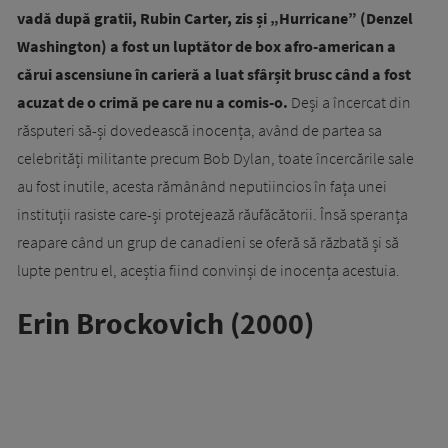
vadă după gratii, Rubin Carter, zis și „Hurricane” (Denzel
Washington) a fost un luptător de box afro-american a
cărui ascensiune în carieră a luat sfârșit brusc când a fost
acuzat de o crimă pe care nu a comis-o.
Deși a încercat din
răsputeri să-și dovedească inocența, având de partea sa
celebrități militante precum Bob Dylan, toate încercările sale
au fost inutile, acesta rămânând neputiincios în fața unei
instituții rasiste care-și protejează răufăcătorii. Însă speranța
reapare când un grup de canadieni se oferă să răzbată și să
lupte pentru el, aceștia fiind convinși de inocența acestuia.
Erin Brockovich (2000)