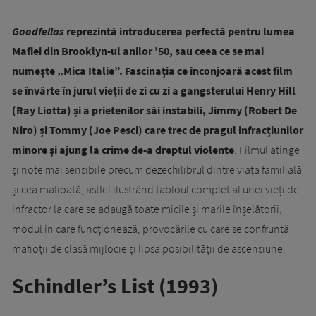
Goodfellas
reprezintă introducerea perfectă pentru lumea
Mafiei din Brooklyn-ul anilor ’50, sau ceea ce se mai
numește „Mica Italie”. Fascinația ce înconjoară acest film
se învârte în jurul vieții de zi cu zi a gangsterului Henry Hill
(Ray Liotta) și a prietenilor săi instabili, Jimmy (Robert De
Niro) și Tommy (Joe Pesci) care trec de pragul infracțiunilor
minore și ajung la crime de-a dreptul violente
. Filmul atinge
și note mai sensibile precum dezechilibrul dintre viața familială
și cea mafioată, astfel ilustrând tabloul complet al unei vieți de
infractor la care se adaugă toate micile și marile înșelătorii,
modul în care funcționează, provocările cu care se confruntă
mafioții de clasă mijlocie și lipsa posibilității de ascensiune.
Schindler’s List (1993)