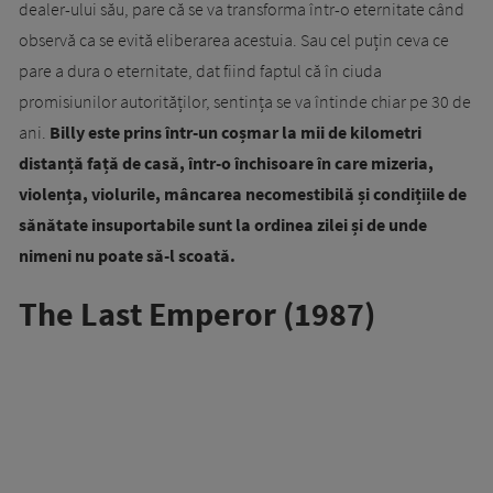
dealer-ului său, pare că se va transforma într-o eternitate când
observă ca se evită eliberarea acestuia. Sau cel puțin ceva ce
pare a dura o eternitate, dat fiind faptul că în ciuda
promisiunilor autorităților, sentința se va întinde chiar pe 30 de
ani.
Billy este prins într-un coșmar la mii de kilometri
distanță față de casă, într-o închisoare în care mizeria,
violența, violurile, mâncarea necomestibilă și condițiile de
sănătate insuportabile sunt la ordinea zilei și de unde
nimeni nu poate să-l scoată.
The Last Emperor (1987)