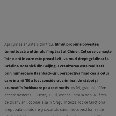
Așa cum se anunță și din titlu,
filmul propune povestea
tumultoasă a ultimului împărat al Chinei. Cel ce se va naște
într-o eră în care este preaslăvit, va muri drept grădinar la
Grădina Botanică din Beijing. Ecranizarea este realizată
prin numeroase flashback-uri, perspectiva fiind cea a celui
care în anii ’50 a fost considerat criminal de război și
aruncat în închisoare pe acest motiv
. Astfel, gradual, aflăm
despre nașterea lui Henry' Pu Yi, ascensiunea la tron la vârsta
de doar 3 ani, copilăria sa în Orașul Interzis, loc ce funcționa
drept bulă izolatoare și șocul său când descoperă lumea de