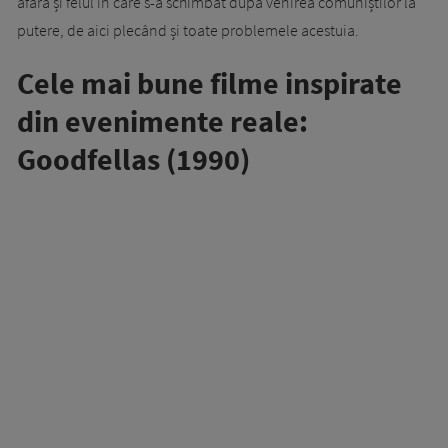
afară și felul în care s-a schimbat după venirea comuniștilor la
putere, de aici plecând și toate problemele acestuia.
Cele mai bune filme inspirate
din evenimente reale:
Goodfellas (1990)