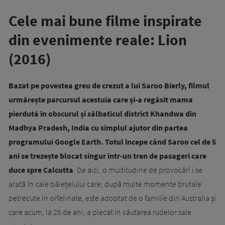
Cele mai bune filme inspirate
din evenimente reale: Lion
(2016)
Bazat pe povestea greu de crezut a lui Saroo Bierly, filmul
urmărește parcursul acestuia care și-a regăsit mama
pierdută în obscurul și sălbaticul district Khandwa din
Madhya Pradesh, India cu simplul ajutor din partea
programului Google Earth. Totul începe când Saroo cel de 5
ani se trezește blocat singur într-un tren de pasageri care
duce spre Calcutta
. De aici, o multitudine de provocări i se
arată în cale băiețelului care, după multe momente brutale
petrecute în orfelinate, este adoptat de o familie din Australia și
care acum, la 25 de ani, a plecat în căutarea rudelor sale