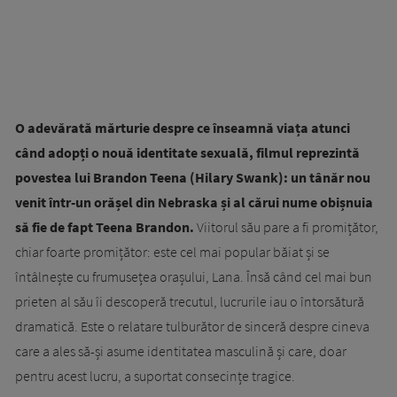
O adevărată mărturie despre ce înseamnă viața atunci
când adopți o nouă identitate sexuală, filmul reprezintă
povestea lui Brandon Teena (Hilary Swank): un tânăr nou
venit într-un orășel din Nebraska și al cărui nume obișnuia
să fie de fapt Teena Brandon.
Viitorul său pare a fi promițător,
chiar foarte promițător: este cel mai popular băiat și se
întâlnește cu frumusețea orașului, Lana. Însă când cel mai bun
prieten al său îi descoperă trecutul, lucrurile iau o întorsătură
dramatică. Este o relatare tulburător de sinceră despre cineva
care a ales să-și asume identitatea masculină și care, doar
pentru acest lucru, a suportat consecințe tragice.