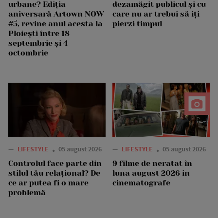
urbane? Ediția
dezamăgit publicul și cu
aniversară Artown NOW
care nu ar trebui să îți
#5, revine anul acesta la
pierzi timpul
Ploiești între 18
septembrie și 4
octombrie
—
LIFESTYLE
05 august 2026
—
LIFESTYLE
05 august 2026
Controlul face parte din
9 filme de neratat în
stilul tău relațional? De
luna august 2026 în
ce ar putea fi o mare
cinematografe
problemă