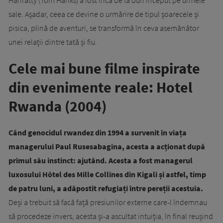
sale. Așadar, ceea ce devine o urmărire de tipul șoarecele și
pisica, plină de aventuri, se transformă în ceva asemănător
unei relații dintre tată și fiu.
Cele mai bune filme inspirate
din evenimente reale: Hotel
Rwanda (2004)
Când genocidul rwandez din 1994 a survenit în viața
managerului Paul Rusesabagina, acesta a acționat după
primul său instinct: ajutând. Acesta a fost managerul
luxosului Hôtel des Mille Collines din Kigali și astfel, timp
de patru luni, a adăpostit refugiați între pereții acestuia.
Deși a trebuit să facă față presiunilor externe care-l îndemnau
să procedeze invers, acesta și-a ascultat intuiția, în final reușind