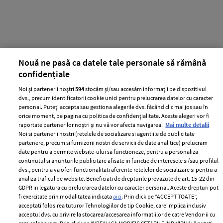
Nouă ne pasă ca datele tale personale să rămână
confidențiale
Noi și partenerii noștri
594
stocăm și/sau accesăm informații pe dispozitivul
dvs., precum identificatorii cookie unici pentru prelucrarea datelor cu caracter
personal. Puteți accepta sau gestiona alegerile dvs. făcând clic mai jos sau în
orice moment, pe pagina cu politica de confidențialitate. Aceste alegeri vor fi
raportate partenerilor noștri și nu vă vor afecta navigarea.
Mai multe detalii
PUBLICITATE
Noi si partenerii nostri (retelele de socializare si agentiile de publicitate
partenere, precum si furnizorii nostri de servicii de date analitice) prelucram
date pentru a permite website-ului sa functioneze, pentru a personaliza
continutul si anunturile publicitare afisate in functie de interesele si/sau profilul
dvs., pentru a va oferi functionalitati aferente retelelor de socializare si pentru a
analiza traficul pe website. Beneficiati de drepturile prevazute de art. 15-22 din
GDPR in legatura cu prelucrarea datelor cu caracter personal. Aceste drepturi pot
fi exercitate prin modalitatea indicata
aici
. Prin click pe “ACCEPT TOATE”,
acceptati folosirea tuturor Tehnologiilor de tip Cookie, care implica inclusiv
acceptul dvs. cu privire la stocarea/accesarea informatiilor de catre Vendor-ii cu