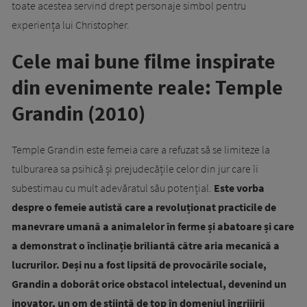
toate acestea servind drept personaje simbol pentru
experiența lui Christopher.
Cele mai bune filme inspirate
din evenimente reale: Temple
Grandin (2010)
Temple Grandin este femeia care a refuzat să se limiteze la
tulburarea sa psihică și prejudecățile celor din jur care îi
subestimau cu mult adevăratul său potențial.
Este vorba
despre o femeie autistă care a revoluționat practicile de
manevrare umană a animalelor în ferme și abatoare și care
a demonstrat o înclinație briliantă către aria mecanică a
lucrurilor. Deși nu a fost lipsită de provocările sociale,
Grandin a doborât orice obstacol intelectual, devenind un
inovator, un om de știință de top în domeniul îngrijirii