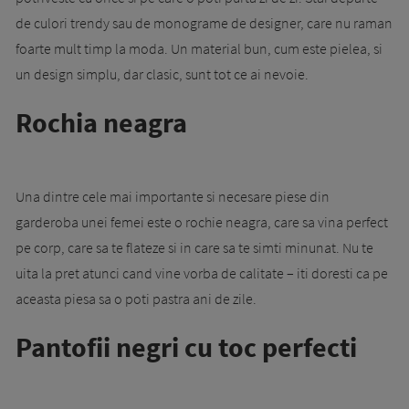
de culori trendy sau de monograme de designer, care nu raman
foarte mult timp la moda. Un material bun, cum este pielea, si
un design simplu, dar clasic, sunt tot ce ai nevoie.
Rochia neagra
Una dintre cele mai importante si necesare piese din
garderoba unei femei este o rochie neagra, care sa vina perfect
pe corp, care sa te flateze si in care sa te simti minunat. Nu te
uita la pret atunci cand vine vorba de calitate – iti doresti ca pe
aceasta piesa sa o poti pastra ani de zile.
Pantofii negri cu toc perfecti