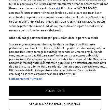
Romania
GDPR in legatura cu prelucrarea datelor cu caracter personal. Aceste drepturi pot
Politica de cookies
fi exercitate prin modalitatea indicata
aici
. Prin click pe “ACCEPT TOATE”,
Contact
Publicitate
acceptati folosirea tuturor Tehnologiilor de tip Cookie, care implica inclusiv
acceptul dvs. cu privire la stocarea/accesarea informatiilor de catre Vendor-ii cu
Abonamente
care colaboram. Prin click pe “VREAU SA MODIFIC SETARILE INDIVIDUAL” puteti
schimba preferintele in mod individual, mai putin cele legate de cookie strict
necesare pentru functionarea website-ului.
Stiri
Libertatea pentru
Atât noi, cât și partenerii noștri prelucrăm datele pentru a oferi:
femei
GSP
Stocarea și/sau accesarea informațiilor de pe un dispozitiv. Măsurarea
Viva
performanței reclamelor. Utilizarea profilurilor pentru selectarea conținutului
Unica
personalizat. Dezvoltarea și îmbunătățirea serviciilor. Crearea profilurilor de
Avantaje
conținut personalizat. Utilizarea profilurilor pentru selectarea publicității
Baby
personalizate. Crearea profilurilor pentru publicitate personalizată. Măsurarea
Retete practice
performanței conținutului. Înțelegerea publicului prin statistici sau combinații
Retete
de date din surse diferite. Utilizarea datelor limitate pentru a selecta conținutul.
Utilizarea de date limitate pentru a selecta publicitatea. Date precise de
geolocație și identificarea prin scanarea dispozitivului.
Pariază responsabil! Decizia ONJN nr. 821/25.09.2025.
Listă parteneri (furnizori)
Jocurile de noroc sunt interzise minorilor.
ACCEPT TOATE
Copyright © 2026 Ringier Romania SRL
VREAU SA MODIFIC SETARILE INDIVIDUAL