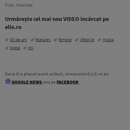
Foto: Imaxtree
Urmăreşte cel mai nou VIDEO incărcat pe
elle.ro
30 de ani
features
femeie
lifestyle
moda
piese
stil
Daca ti-a placut acest articol, urmareste ELLE.ro pe
GOOGLE NEWS
sau pe
FACEBOOK