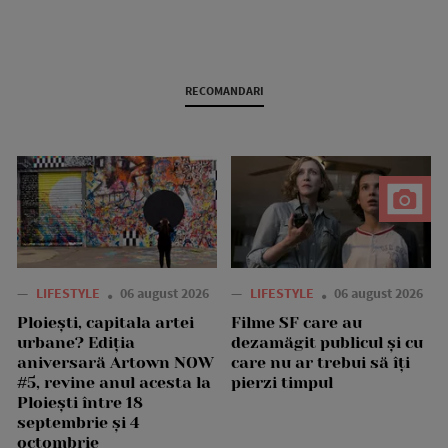
RECOMANDARI
—
LIFESTYLE
06 august 2026
—
LIFESTYLE
06 august 2026
Ploiești, capitala artei
Filme SF care au
urbane? Ediția
dezamăgit publicul și cu
aniversară Artown NOW
care nu ar trebui să îți
#5, revine anul acesta la
pierzi timpul
Ploiești între 18
septembrie și 4
octombrie