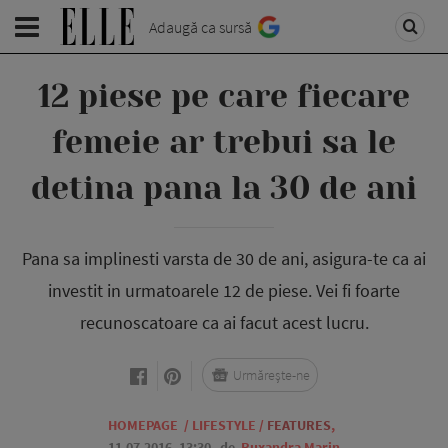
Adaugă ca sursă
12 piese pe care fiecare
femeie ar trebui sa le
detina pana la 30 de ani
Pana sa implinesti varsta de 30 de ani, asigura-te ca ai
investit in urmatoarele 12 de piese. Vei fi foarte
recunoscatoare ca ai facut acest lucru.
Urmărește-ne
HOMEPAGE
/
LIFESTYLE
/
FEATURES
,
11.07.2016, 13:30
de
Ruxandra Marin