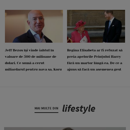
Jeff Bezos își vinde iahtul în
Regina Elisabeta ar fi refuzat să
valoare de 500 de milioane de
preia apelurile Prințului Harry
dolari. Ce sumă a cerut
fără un martor lângă ea. De ce a
miliardarul pentru nava sa, Koru
ajuns să facă un asemenea gest
lifestyle
MAI MULTE DIN