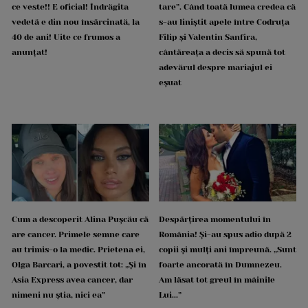
ce veste!! E oficial! Îndrăgita
tare”. Când toată lumea credea că
vedetă e din nou însărcinată, la
s-au liniștit apele între Codruța
40 de ani! Uite ce frumos a
Filip și Valentin Sanfira,
anunțat!
cântăreața a decis să spună tot
adevărul despre mariajul ei
eșuat
Cum a descoperit Alina Pușcău că
Despărțirea momentului în
are cancer. Primele semne care
România! Și-au spus adio după 2
au trimis-o la medic. Prietena ei,
copii și mulți ani împreună. „Sunt
Olga Barcari, a povestit tot: „Și în
foarte ancorată în Dumnezeu.
Asia Express avea cancer, dar
Am lăsat tot greul în mâinile
nimeni nu știa, nici ea”
Lui...”