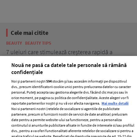
Cele mai citite
BEAUTY
BEAUTY TIPS
BE
țe
7 uleiuri care stimulează creșterea rapidă a
Ce
părului
de
Nouă ne pasă ca datele tale personale să rămână
confidențiale
Noi și partenerii noștri
594
stocăm și/sau accesăm informații pe dispozitivul
dvs., precum identificatorii cookie unici pentru prelucrarea datelor cu caracter
personal. Puteți accepta sau gestiona alegerile dvs. făcând clic mai jos sau în
orice moment, pe pagina cu politica de confidențialitate. Aceste alegeri vor fi
raportate partenerilor noștri și nu vă vor afecta navigarea.
Mai multe detalii
Noi si partenerii nostri (retelele de socializare si agentiile de publicitate
partenere, precum si furnizorii nostri de servicii de date analitice) prelucram
ELLE Style Awards
Termeni si conditii
date pentru a permite website-ului sa functioneze, pentru a personaliza
2024
continutul si anunturile publicitare afisate in functie de interesele si/sau profilul
Politica de
dvs., pentru a va oferi functionalitati aferente retelelor de socializare si pentru a
Despre ELLE
confidențialitate
analiza traficul pe website. Beneficiati de drepturile prevazute de art. 15-22 din