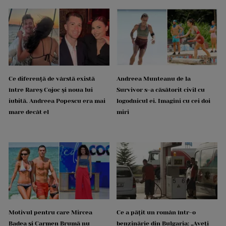
Ce diferență de vârstă există
Andreea Munteanu de la
între Rareș Cojoc și noua lui
Survivor s-a căsătorit civil cu
iubită. Andreea Popescu era mai
logodnicul ei. Imagini cu cei doi
mare decât el
miri
Motivul pentru care Mircea
Ce a pățit un român într-o
Badea și Carmen Brumă nu
benzinărie din Bulgaria: „Aveți