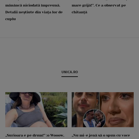
mănâncă niciodată împreună.
mare grijă!”. Ce a observat pe
Detalii neștiute din viața lor de
chitanță
cuplu
UNICA.RO
„Surioara e pe drum!” :o Wooow,
„Nu mi-e jenă să o spun cu voce