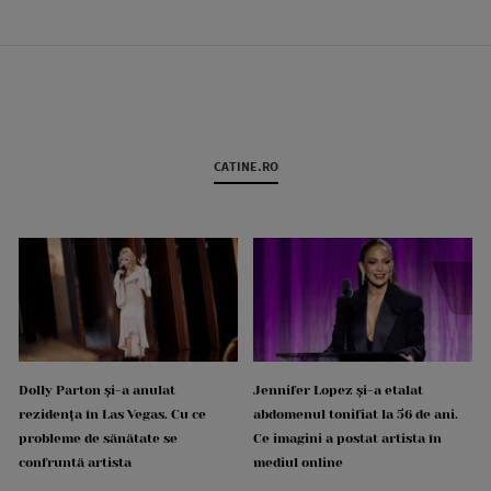
CATINE.RO
Dolly Parton și-a anulat
Jennifer Lopez și-a etalat
rezidența în Las Vegas. Cu ce
abdomenul tonifiat la 56 de ani.
probleme de sănătate se
Ce imagini a postat artista în
confruntă artista
mediul online