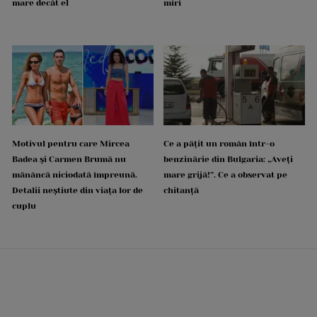
mare decât el
miri
Motivul pentru care Mircea
Ce a pățit un român într-o
Badea și Carmen Brumă nu
benzinărie din Bulgaria: „Aveți
mănâncă niciodată împreună.
mare grijă!”. Ce a observat pe
Detalii neștiute din viața lor de
chitanță
cuplu