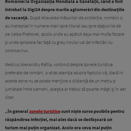
României la Organizația Mondială a Sănătății, când a fost
întrebat la Digi24 despre marile aglomerări din destinațiile
de vacanță.
După relaxarea măsurilor de protecție, românii s-
au îndreptat în numere mari spre litoral sau spre stațiunile de
pe Valea Prahovei, acolo unde au apărut deja mai multe focare
și unde spitalele fac față cu greu noului val de infectări cu
coronavirus.
Medicul Alexandru Rafila, vorbind despre zonele turistice
preferate de români, a atras atenția asupra faptului că, dacă în
aceste zone nu se poate menține o distanță de un metru și
jumătate între oameni, aceștia ar trebui să poarte măști și în aer
liber.
„În general
zonele turistice
sunt niște surse posibile pentru
răspândirea infecției, mai ales dacă se desfășoară un
turism mai puțin organizat. Acolo era ceva mai puțin