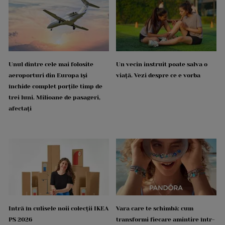
Unul dintre cele mai folosite
Un vecin instruit poate salva o
aeroporturi din Europa își
viață. Vezi despre ce e vorba
închide complet porțile timp de
trei luni. Milioane de pasageri,
afectați
Intră în culisele noii colecții IKEA
Vara care te schimbă: cum
PS 2026
transformi fiecare amintire într-