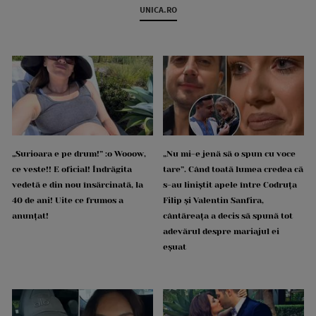
UNICA.RO
„Surioara e pe drum!” :o Wooow,
„Nu mi-e jenă să o spun cu voce
ce veste!! E oficial! Îndrăgita
tare”. Când toată lumea credea că
vedetă e din nou însărcinată, la
s-au liniștit apele între Codruța
40 de ani! Uite ce frumos a
Filip și Valentin Sanfira,
anunțat!
cântăreața a decis să spună tot
adevărul despre mariajul ei
eșuat