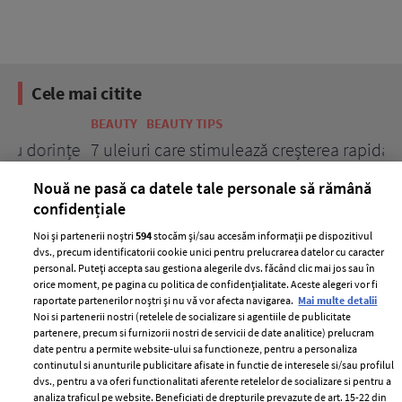
Cele mai citite
BEAUTY
BEAUTY TIPS
BE
țe
7 uleiuri care stimulează creșterea rapidă a
Ce
părului
de
Nouă ne pasă ca datele tale personale să rămână
confidențiale
Noi și partenerii noștri
594
stocăm și/sau accesăm informații pe dispozitivul
dvs., precum identificatorii cookie unici pentru prelucrarea datelor cu caracter
personal. Puteți accepta sau gestiona alegerile dvs. făcând clic mai jos sau în
orice moment, pe pagina cu politica de confidențialitate. Aceste alegeri vor fi
raportate partenerilor noștri și nu vă vor afecta navigarea.
Mai multe detalii
Noi si partenerii nostri (retelele de socializare si agentiile de publicitate
partenere, precum si furnizorii nostri de servicii de date analitice) prelucram
ELLE Style Awards
Termeni si conditii
date pentru a permite website-ului sa functioneze, pentru a personaliza
2024
continutul si anunturile publicitare afisate in functie de interesele si/sau profilul
Politica de
dvs., pentru a va oferi functionalitati aferente retelelor de socializare si pentru a
Despre ELLE
confidențialitate
analiza traficul pe website. Beneficiati de drepturile prevazute de art. 15-22 din