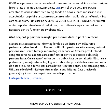
Romania
GDPR in legatura cu prelucrarea datelor cu caracter personal. Aceste drepturi pot
Politica de cookies
fi exercitate prin modalitatea indicata
aici
. Prin click pe “ACCEPT TOATE”,
Contact
Publicitate
acceptati folosirea tuturor Tehnologiilor de tip Cookie, care implica inclusiv
acceptul dvs. cu privire la stocarea/accesarea informatiilor de catre Vendor-ii cu
Abonamente
care colaboram. Prin click pe “VREAU SA MODIFIC SETARILE INDIVIDUAL” puteti
schimba preferintele in mod individual, mai putin cele legate de cookie strict
necesare pentru functionarea website-ului.
Stiri
Libertatea pentru
Atât noi, cât și partenerii noștri prelucrăm datele pentru a oferi:
femei
GSP
Stocarea și/sau accesarea informațiilor de pe un dispozitiv. Măsurarea
Viva
performanței reclamelor. Utilizarea profilurilor pentru selectarea conținutului
Unica
personalizat. Dezvoltarea și îmbunătățirea serviciilor. Crearea profilurilor de
Avantaje
conținut personalizat. Utilizarea profilurilor pentru selectarea publicității
Baby
personalizate. Crearea profilurilor pentru publicitate personalizată. Măsurarea
Retete practice
performanței conținutului. Înțelegerea publicului prin statistici sau combinații
Retete
de date din surse diferite. Utilizarea datelor limitate pentru a selecta conținutul.
Utilizarea de date limitate pentru a selecta publicitatea. Date precise de
geolocație și identificarea prin scanarea dispozitivului.
Pariază responsabil! Decizia ONJN nr. 821/25.09.2025.
Listă parteneri (furnizori)
Jocurile de noroc sunt interzise minorilor.
ACCEPT TOATE
Copyright © 2026 Ringier Romania SRL
VREAU SA MODIFIC SETARILE INDIVIDUAL