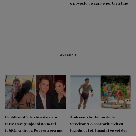
o poveste pe care o porți cu tine
ANTENA 1
Ce diferență de vârstă există
Andreea Munteanu de la
între Rareș Cojoc și noua lui
Survivor s-a căsătorit civil cu
iubită. Andreea Popescu era mai
logodnicul ei. Imagini cu cei doi