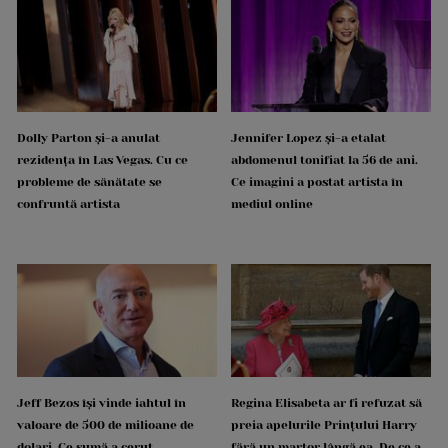
Dolly Parton și-a anulat
Jennifer Lopez și-a etalat
rezidența în Las Vegas. Cu ce
abdomenul tonifiat la 56 de ani.
probleme de sănătate se
Ce imagini a postat artista în
confruntă artista
mediul online
Jeff Bezos își vinde iahtul în
Regina Elisabeta ar fi refuzat să
valoare de 500 de milioane de
preia apelurile Prințului Harry
dolari. Ce sumă a cerut
fără un martor lângă ea. De ce a