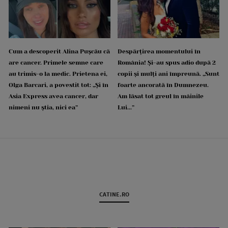
Cum a descoperit Alina Pușcău că
Despărțirea momentului în
are cancer. Primele semne care
România! Și-au spus adio după 2
au trimis-o la medic. Prietena ei,
copii și mulți ani împreună. „Sunt
Olga Barcari, a povestit tot: „Și în
foarte ancorată în Dumnezeu.
Asia Express avea cancer, dar
Am lăsat tot greul în mâinile
nimeni nu știa, nici ea”
Lui...”
CATINE.RO