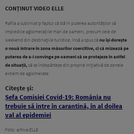
CONȚINUT VIDEO ELLE
Rafila a subliniat și faptul că stă în puterea autorităților să
împiedice aglomerațiile mari de oameni, precum cele de
weekend din destinațiile turistice, însă a spus că
nu își dorește
o nouă intrare în zona măsurilor coercitive, ci că mizează pe
puterea de a-i convinge pe oameni să se protejeze în astfel
de situații,
să se îndepărteze din proprie inițiativă de zonele
extrem de aglomerate.
Citește și:
Șefa Comisiei Covid-19: România nu
trebuie să intre în carantină, în al doilea
val al epidemiei
Foto: arhiva ELLE