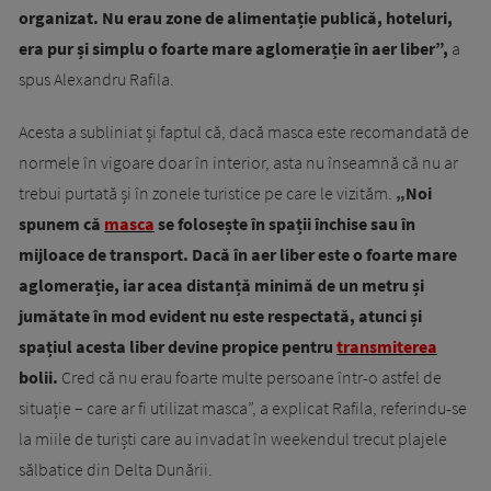
organizat. Nu erau zone de alimentație publică, hoteluri,
era pur și simplu o foarte mare aglomerație în aer liber”,
a
spus Alexandru Rafila.
Acesta a subliniat și faptul că, dacă masca este recomandată de
normele în vigoare doar în interior, asta nu înseamnă că nu ar
trebui purtată și în zonele turistice pe care le vizităm.
„Noi
spunem că
masca
se folosește în spații închise sau în
mijloace de transport. Dacă în aer liber este o foarte mare
aglomerație, iar acea distanță minimă de un metru și
jumătate în mod evident nu este respectată, atunci și
spațiul acesta liber devine propice pentru
transmiterea
bolii.
Cred că nu erau foarte multe persoane într-o astfel de
situație – care ar fi utilizat masca”, a explicat Rafila, referindu-se
la miile de turiști care au invadat în weekendul trecut plajele
sălbatice din Delta Dunării.