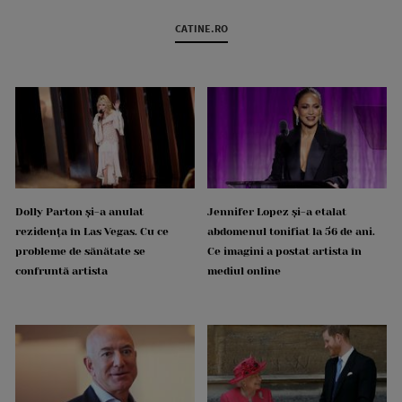
CATINE.RO
Dolly Parton și-a anulat
Jennifer Lopez și-a etalat
rezidența în Las Vegas. Cu ce
abdomenul tonifiat la 56 de ani.
probleme de sănătate se
Ce imagini a postat artista în
confruntă artista
mediul online