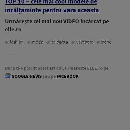
TOP 10 – cele mai cool modele de
încălțăminte pentru vara aceasta
Urmăreşte cel mai nou VIDEO incărcat pe
elle.ro
fashion
moda
salopeta
Salopete
trend
Daca ti-a placut acest articol, urmareste ELLE.ro pe
GOOGLE NEWS
sau pe
FACEBOOK