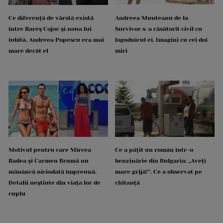
Ce diferență de vârstă există
Andreea Munteanu de la
între Rareș Cojoc și noua lui
Survivor s-a căsătorit civil cu
iubită. Andreea Popescu era mai
logodnicul ei. Imagini cu cei doi
mare decât el
miri
Motivul pentru care Mircea
Ce a pățit un român într-o
Badea și Carmen Brumă nu
benzinărie din Bulgaria: „Aveți
mănâncă niciodată împreună.
mare grijă!”. Ce a observat pe
Detalii neștiute din viața lor de
chitanță
cuplu