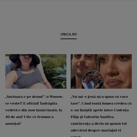
UNICA.RO
„Surioara e pe drum!” :o Wooow,
„Nu mi-e jenă să o spun cu voce
ce veste!! E oficial! Îndrăgita
tare”. Când toată lumea credea că
vedetă e din nou însărcinată, la
s-au liniștit apele între Codruța
40 de ani! Uite ce frumos a
Filip și Valentin Sanfira,
anunțat!
cântăreața a decis să spună tot
adevărul despre mariajul ei
eșuat