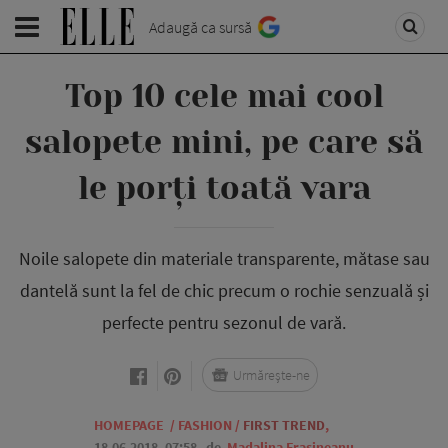
Adaugă ca sursă
Top 10 cele mai cool
salopete mini, pe care să
le porți toată vara
Noile salopete din materiale transparente, mătase sau
dantelă sunt la fel de chic precum o rochie senzuală și
perfecte pentru sezonul de vară.
Urmărește-ne
HOMEPAGE
/
FASHION
/
FIRST TREND
,
18.06.2018, 07:58
de
Madalina Frasineanu