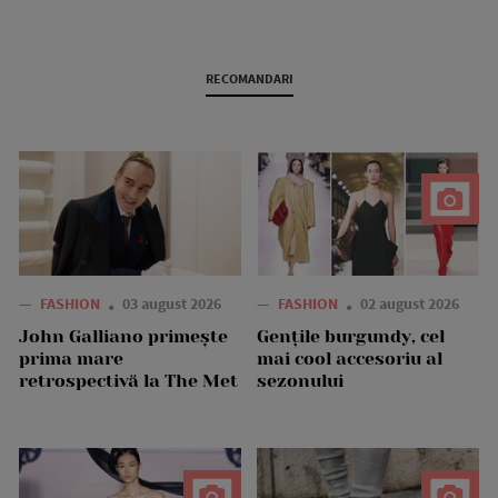
RECOMANDARI
—
FASHION
03 august 2026
—
FASHION
02 august 2026
John Galliano primește
Gențile burgundy, cel
prima mare
mai cool accesoriu al
retrospectivă la The Met
sezonului