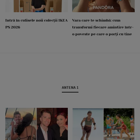
Intră în culisele noii colecții IKEA
Vara care te schimbă: cum
PS 2026
transformi fiecare amintire într-
o poveste pe care o porți cu tine
ANTENA 1