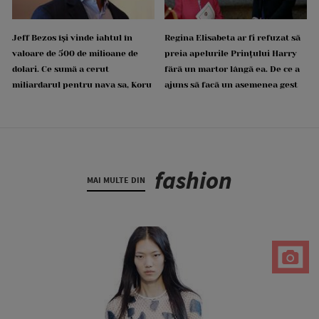
Jeff Bezos își vinde iahtul în
Regina Elisabeta ar fi refuzat să
valoare de 500 de milioane de
preia apelurile Prințului Harry
dolari. Ce sumă a cerut
fără un martor lângă ea. De ce a
miliardarul pentru nava sa, Koru
ajuns să facă un asemenea gest
fashion
MAI MULTE DIN