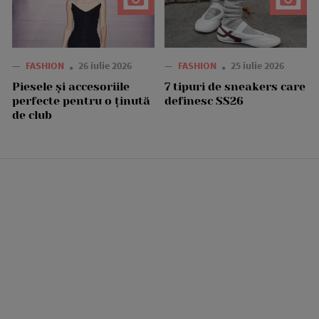
—
FASHION
26 iulie 2026
—
FASHION
25 iulie 2026
Piesele și accesoriile
7 tipuri de sneakers care
perfecte pentru o ținută
definesc SS26
de club