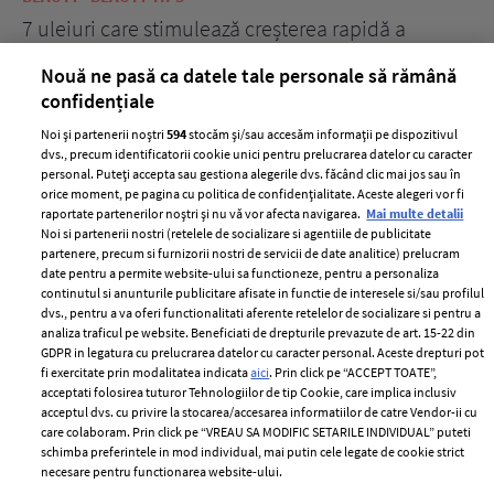
țe
7 uleiuri care stimulează creșterea rapidă a
Ce
părului
de
Nouă ne pasă ca datele tale personale să rămână
confidențiale
Noi și partenerii noștri
594
stocăm și/sau accesăm informații pe dispozitivul
dvs., precum identificatorii cookie unici pentru prelucrarea datelor cu caracter
personal. Puteți accepta sau gestiona alegerile dvs. făcând clic mai jos sau în
orice moment, pe pagina cu politica de confidențialitate. Aceste alegeri vor fi
raportate partenerilor noștri și nu vă vor afecta navigarea.
Mai multe detalii
Noi si partenerii nostri (retelele de socializare si agentiile de publicitate
partenere, precum si furnizorii nostri de servicii de date analitice) prelucram
ELLE Style Awards
Termeni si conditii
date pentru a permite website-ului sa functioneze, pentru a personaliza
2024
continutul si anunturile publicitare afisate in functie de interesele si/sau profilul
Politica de
dvs., pentru a va oferi functionalitati aferente retelelor de socializare si pentru a
Despre ELLE
confidențialitate
analiza traficul pe website. Beneficiati de drepturile prevazute de art. 15-22 din
Romania
GDPR in legatura cu prelucrarea datelor cu caracter personal. Aceste drepturi pot
Politica de cookies
fi exercitate prin modalitatea indicata
aici
. Prin click pe “ACCEPT TOATE”,
Contact
Publicitate
acceptati folosirea tuturor Tehnologiilor de tip Cookie, care implica inclusiv
acceptul dvs. cu privire la stocarea/accesarea informatiilor de catre Vendor-ii cu
Abonamente
care colaboram. Prin click pe “VREAU SA MODIFIC SETARILE INDIVIDUAL” puteti
schimba preferintele in mod individual, mai putin cele legate de cookie strict
necesare pentru functionarea website-ului.
Stiri
Libertatea pentru