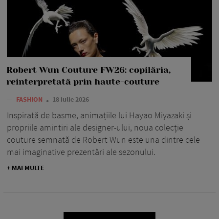
Robert Wun Couture FW26: copilăria,
reinterpretată prin haute-couture
—
FASHION
18 iulie 2026
Inspirată de basme, animațiile lui Hayao Miyazaki și
propriile amintiri ale designer-ului, noua colecție
couture semnată de Robert Wun este una dintre cele
mai imaginative prezentări ale sezonului.
+ MAI MULTE