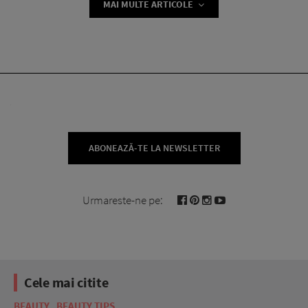
MAI MULTE ARTICOLE
ABONEAZĂ-TE LA NEWSLETTER
Urmareste-ne pe:
Cele mai citite
BEAUTY
BEAUTY TIPS
BE