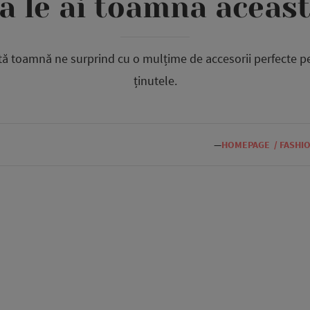
a le ai toamna aceas
stă toamnă ne surprind cu o mulțime de accesorii perfecte 
ținutele.
—
HOMEPAGE
/
FASHI