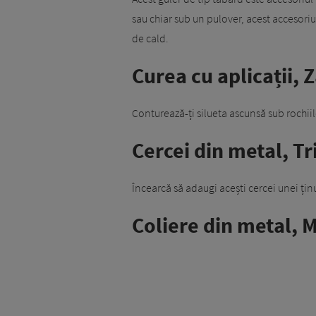
sau chiar sub un pulover, acest accesoriu 
de cald.
Curea cu aplicații, Z
Conturează-ți silueta ascunsă sub rochii
Cercei din metal, Tri
Încearcă să adaugi acești cercei unei ți
Coliere din metal, M