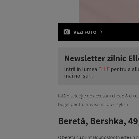
VEZI FOTO
Newsletter zilnic Ell
Intră în lumea
ELLE
pentru a afl
mai noi știri.
Iată o selecție de accesorii cheap & chic,
buget pentru a avea un look stylish.
Beretă, Bershka, 49,
O beretă cu print Houndstooth este un 