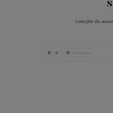
s
Colecțiile din acea
Urmărește-ne