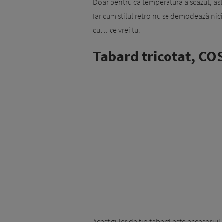
Doar pentru că temperatura a scăzut, ast
Iar cum stilul retro nu se demodează nici
cu… ce vrei tu.
Tabard tricotat, COS
Acest guler de tip tabard este accesoriu