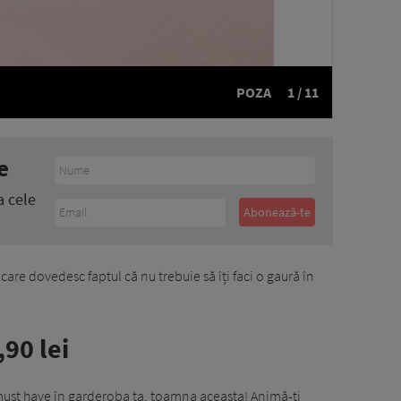
POZA
1 / 11
e
a cele
 care dovedesc faptul că nu trebuie să îți faci o gaură în
90 lei
must have în garderoba ta, toamna aceasta! Animă-ți