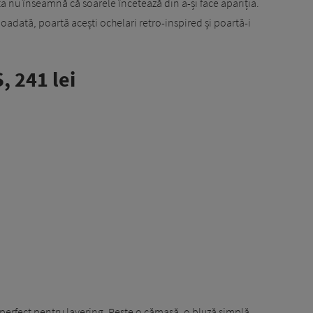
a nu înseamnă că soarele încetează din a-și face apariția.
oadată, poartă acești ochelari retro-inspired și poartă-i
, 241 lei
l perfect pentru layering. Peste o cămașă, o bluză simplă