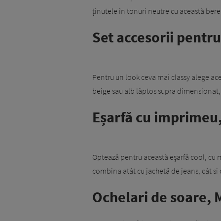
ținutele în tonuri neutre cu această bere
Set accesorii pentru
Pentru un look ceva mai classy alege ace
beige sau alb lăptos supra dimensionat, 
Eșarfă cu imprimeu,
Optează pentru această eșarfă cool, cu m
combina atât cu jachetă de jeans, cât si 
Ochelari de soare, 