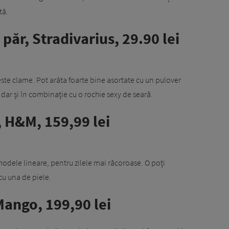
tă.
 păr, Stradivarius, 29.90 lei
ste clame. Pot arâta foarte bine asortate cu un pulover
dar și în combinație cu o rochie sexy de seară.
 H&M, 159,99 lei
odele lineare, pentru zilele mai răcoroase. O poți
cu una de piele.
Mango, 199,90 lei