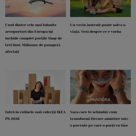
Unul dintre cele mai folosite
Un vecin instruit poate salva o
aeroporturi din Europa își
viață. Vezi despre ce e vorba
închide complet porțile timp de
trei luni. Milioane de pasageri,
afectați
Intră în culisele noii colecții IKEA
Vara care te schimbă: cum
PS 2026
transformi fiecare amintire într-
o poveste pe care o porți cu tine