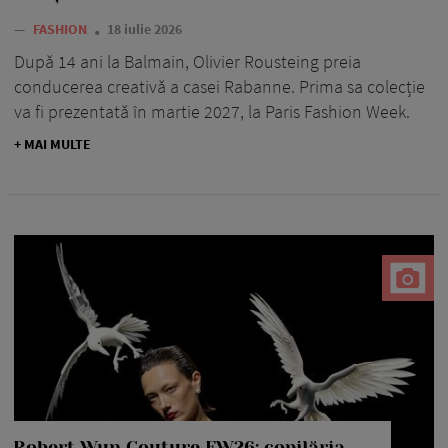
—
FASHION
18 iulie 2026
După 14 ani la Balmain, Olivier Rousteing preia
conducerea creativă a casei Rabanne. Prima sa colecție
va fi prezentată în martie 2027, la Paris Fashion Week.
+ MAI MULTE
Robert Wun Couture FW26: copilăria,