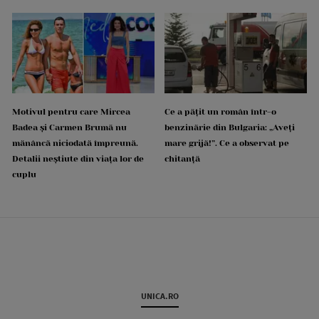
Motivul pentru care Mircea
Ce a pățit un român într-o
Badea și Carmen Brumă nu
benzinărie din Bulgaria: „Aveți
mănâncă niciodată împreună.
mare grijă!”. Ce a observat pe
Detalii neștiute din viața lor de
chitanță
cuplu
UNICA.RO