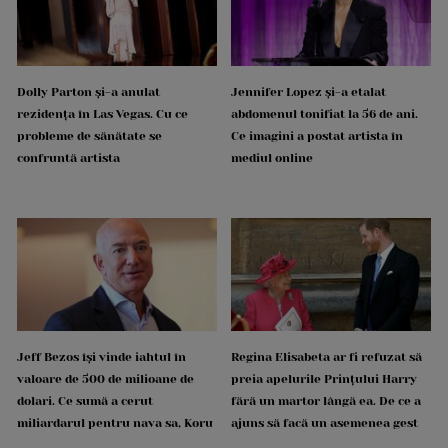
Dolly Parton și-a anulat
Jennifer Lopez și-a etalat
rezidența în Las Vegas. Cu ce
abdomenul tonifiat la 56 de ani.
probleme de sănătate se
Ce imagini a postat artista în
confruntă artista
mediul online
Jeff Bezos își vinde iahtul în
Regina Elisabeta ar fi refuzat să
valoare de 500 de milioane de
preia apelurile Prințului Harry
dolari. Ce sumă a cerut
fără un martor lângă ea. De ce a
miliardarul pentru nava sa, Koru
ajuns să facă un asemenea gest