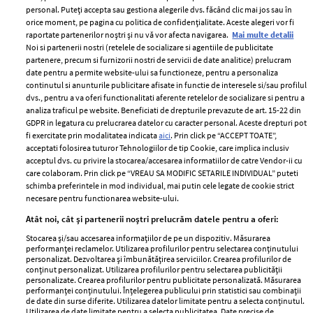
personal. Puteți accepta sau gestiona alegerile dvs. făcând clic mai jos sau în
orice moment, pe pagina cu politica de confidențialitate. Aceste alegeri vor fi
raportate partenerilor noștri și nu vă vor afecta navigarea.
Mai multe detalii
Noi si partenerii nostri (retelele de socializare si agentiile de publicitate
partenere, precum si furnizorii nostri de servicii de date analitice) prelucram
ELLE Style Awards
Termeni si conditii
date pentru a permite website-ului sa functioneze, pentru a personaliza
2024
continutul si anunturile publicitare afisate in functie de interesele si/sau profilul
Politica de
dvs., pentru a va oferi functionalitati aferente retelelor de socializare si pentru a
Despre ELLE
confidențialitate
analiza traficul pe website. Beneficiati de drepturile prevazute de art. 15-22 din
Romania
GDPR in legatura cu prelucrarea datelor cu caracter personal. Aceste drepturi pot
Politica de cookies
fi exercitate prin modalitatea indicata
aici
. Prin click pe “ACCEPT TOATE”,
Contact
Publicitate
acceptati folosirea tuturor Tehnologiilor de tip Cookie, care implica inclusiv
acceptul dvs. cu privire la stocarea/accesarea informatiilor de catre Vendor-ii cu
Abonamente
care colaboram. Prin click pe “VREAU SA MODIFIC SETARILE INDIVIDUAL” puteti
schimba preferintele in mod individual, mai putin cele legate de cookie strict
necesare pentru functionarea website-ului.
Stiri
Libertatea pentru
Atât noi, cât și partenerii noștri prelucrăm datele pentru a oferi:
femei
GSP
Stocarea și/sau accesarea informațiilor de pe un dispozitiv. Măsurarea
Viva
performanței reclamelor. Utilizarea profilurilor pentru selectarea conținutului
Unica
personalizat. Dezvoltarea și îmbunătățirea serviciilor. Crearea profilurilor de
Avantaje
conținut personalizat. Utilizarea profilurilor pentru selectarea publicității
Baby
personalizate. Crearea profilurilor pentru publicitate personalizată. Măsurarea
Retete practice
performanței conținutului. Înțelegerea publicului prin statistici sau combinații
Retete
de date din surse diferite. Utilizarea datelor limitate pentru a selecta conținutul.
Utilizarea de date limitate pentru a selecta publicitatea. Date precise de