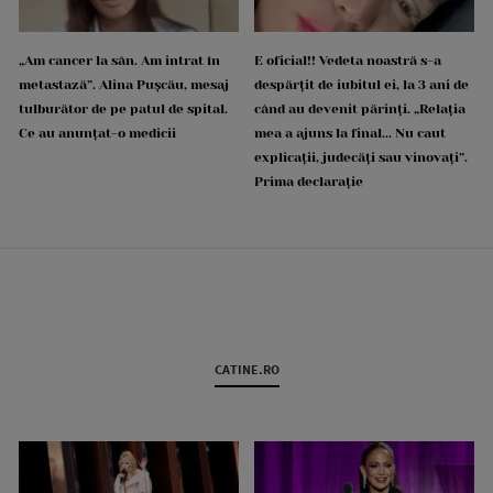
„Am cancer la sân. Am intrat în
E oficial!! Vedeta noastră s-a
metastază”. Alina Pușcău, mesaj
despărțit de iubitul ei, la 3 ani de
tulburător de pe patul de spital.
când au devenit părinți. „Relația
Ce au anunțat-o medicii
mea a ajuns la final... Nu caut
explicații, judecăți sau vinovați”.
Prima declarație
CATINE.RO