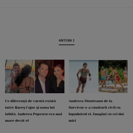
ANTENA 1
Ce diferență de vârstă există
Andreea Munteanu de la
între Rareș Cojoc și noua lui
Survivor s-a căsătorit civil cu
iubită. Andreea Popescu era mai
logodnicul ei. Imagini cu cei doi
mare decât el
miri