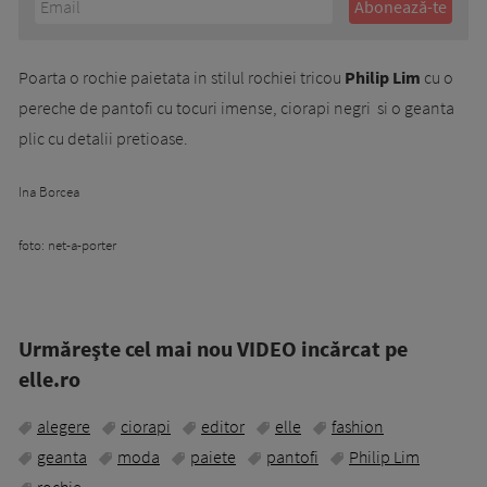
Poarta o rochie paietata in stilul rochiei tricou
Philip Lim
cu o
pereche de pantofi cu tocuri imense, ciorapi negri si o geanta
plic cu detalii pretioase.
Ina Borcea
foto: net-a-porter
Urmăreşte cel mai nou VIDEO incărcat pe
elle.ro
alegere
ciorapi
editor
elle
fashion
geanta
moda
paiete
pantofi
Philip Lim