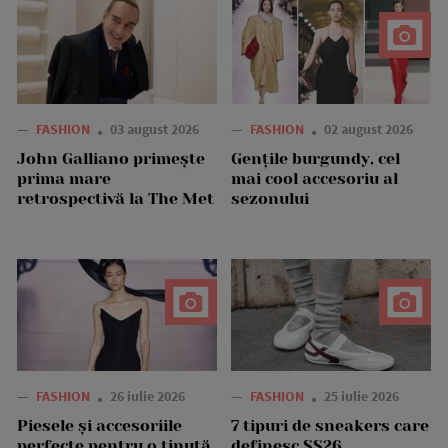
—
FASHION
03 august 2026
—
FASHION
02 august 2026
John Galliano primește
Gențile burgundy, cel
prima mare
mai cool accesoriu al
retrospectivă la The Met
sezonului
—
FASHION
26 iulie 2026
—
FASHION
25 iulie 2026
Piesele și accesoriile
7 tipuri de sneakers care
perfecte pentru o ținută
definesc SS26