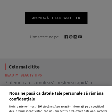
ABONEAZĂ-TE LA NEWSLETTER
Urmareste-ne pe:
Cele mai citite
BEAUTY
BEAUTY TIPS
BE
țe
7 uleiuri care stimulează creșterea rapidă a
Ce
părului
de
Nouă ne pasă ca datele tale personale să rămână
confidențiale
Noi și partenerii noștri
594
stocăm și/sau accesăm informații pe dispozitivul
dvs., precum identificatorii cookie unici pentru prelucrarea datelor cu caracter