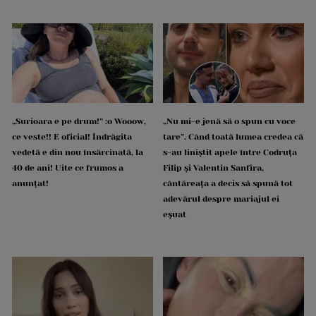
„Surioara e pe drum!” :o Wooow,
„Nu mi-e jenă să o spun cu voce
ce veste!! E oficial! Îndrăgita
tare”. Când toată lumea credea că
vedetă e din nou însărcinată, la
s-au liniștit apele între Codruța
40 de ani! Uite ce frumos a
Filip și Valentin Sanfira,
anunțat!
cântăreața a decis să spună tot
adevărul despre mariajul ei
eșuat