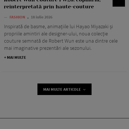
reinterpretată prin haute-couture
—
FASHION
18 iulie 2026
Inspirată de basme, animațiile lui Hayao Miyazaki și
propriile amintiri ale designer-ului, noua colecție
couture semnată de Robert Wun este una dintre cele
mai imaginative prezentări ale sezonului.
+ MAI MULTE
MAI MULTE ARTICOLE