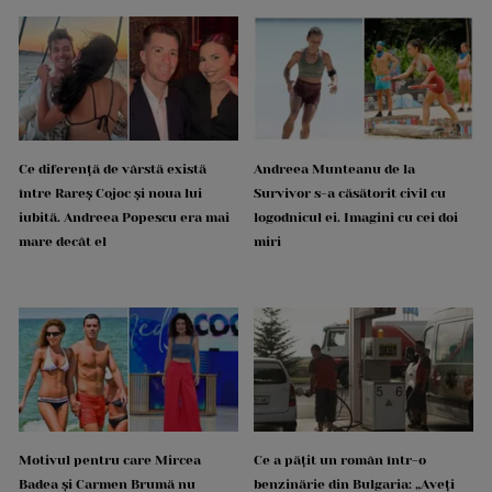
Ce diferență de vârstă există
Andreea Munteanu de la
între Rareș Cojoc și noua lui
Survivor s-a căsătorit civil cu
iubită. Andreea Popescu era mai
logodnicul ei. Imagini cu cei doi
mare decât el
miri
Motivul pentru care Mircea
Ce a pățit un român într-o
Badea și Carmen Brumă nu
benzinărie din Bulgaria: „Aveți