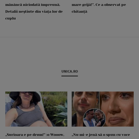
mănâncă niciodată împreună.
mare grijă!”. Ce a observat pe
Detalii neștiute din viața lor de
chitanță
cuplu
UNICA.RO
„Surioara e pe drum!” :o Wooow,
„Nu mi-e jenă să o spun cu voce