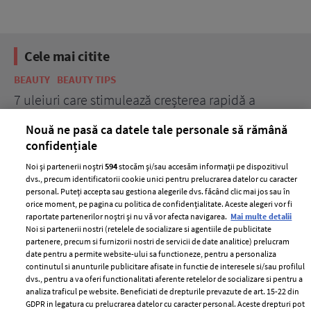
Cele mai citite
BEAUTY
BEAUTY TIPS
BE
țe
7 uleiuri care stimulează creșterea rapidă a
Ce
părului
de
Nouă ne pasă ca datele tale personale să rămână
confidențiale
Noi și partenerii noștri
594
stocăm și/sau accesăm informații pe dispozitivul
dvs., precum identificatorii cookie unici pentru prelucrarea datelor cu caracter
personal. Puteți accepta sau gestiona alegerile dvs. făcând clic mai jos sau în
orice moment, pe pagina cu politica de confidențialitate. Aceste alegeri vor fi
raportate partenerilor noștri și nu vă vor afecta navigarea.
Mai multe detalii
Noi si partenerii nostri (retelele de socializare si agentiile de publicitate
partenere, precum si furnizorii nostri de servicii de date analitice) prelucram
ELLE Style Awards
Termeni si conditii
date pentru a permite website-ului sa functioneze, pentru a personaliza
2024
continutul si anunturile publicitare afisate in functie de interesele si/sau profilul
Politica de
dvs., pentru a va oferi functionalitati aferente retelelor de socializare si pentru a
Despre ELLE
confidențialitate
analiza traficul pe website. Beneficiati de drepturile prevazute de art. 15-22 din
Romania
GDPR in legatura cu prelucrarea datelor cu caracter personal. Aceste drepturi pot
Politica de cookies