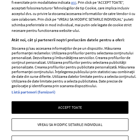
fi exercitate prin modalitatea indicata
aici
. Prin click pe “ACCEPT TOATE”,
Contact
Publicitate
acceptati folosirea tuturor Tehnologiilor de tip Cookie, care implica inclusiv
acceptul dvs. cu privire la stocarea/accesarea informatiilor de catre Vendor-ii cu
Abonamente
care colaboram. Prin click pe “VREAU SA MODIFIC SETARILE INDIVIDUAL” puteti
schimba preferintele in mod individual, mai putin cele legate de cookie strict
necesare pentru functionarea website-ului.
Stiri
Libertatea pentru
Atât noi, cât și partenerii noștri prelucrăm datele pentru a oferi:
femei
GSP
Stocarea și/sau accesarea informațiilor de pe un dispozitiv. Măsurarea
Viva
performanței reclamelor. Utilizarea profilurilor pentru selectarea conținutului
Unica
personalizat. Dezvoltarea și îmbunătățirea serviciilor. Crearea profilurilor de
Avantaje
conținut personalizat. Utilizarea profilurilor pentru selectarea publicității
Baby
personalizate. Crearea profilurilor pentru publicitate personalizată. Măsurarea
Retete practice
performanței conținutului. Înțelegerea publicului prin statistici sau combinații
Retete
de date din surse diferite. Utilizarea datelor limitate pentru a selecta conținutul.
Utilizarea de date limitate pentru a selecta publicitatea. Date precise de
geolocație și identificarea prin scanarea dispozitivului.
Pariază responsabil! Decizia ONJN nr. 821/25.09.2025.
Listă parteneri (furnizori)
Jocurile de noroc sunt interzise minorilor.
ACCEPT TOATE
Copyright © 2026 Ringier Romania SRL
VREAU SA MODIFIC SETARILE INDIVIDUAL