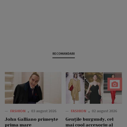
RECOMANDARI
—
FASHION
03 august 2026
—
FASHION
02 august 2026
John Galliano primește
Gențile burgundy, cel
prima mare
mai cool accesoriu al