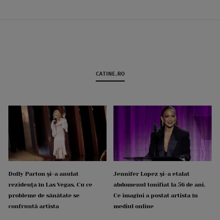
CATINE.RO
Dolly Parton și-a anulat
Jennifer Lopez și-a etalat
rezidența în Las Vegas. Cu ce
abdomenul tonifiat la 56 de ani.
probleme de sănătate se
Ce imagini a postat artista în
confruntă artista
mediul online