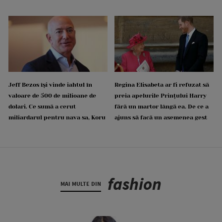
Jeff Bezos își vinde iahtul în
Regina Elisabeta ar fi refuzat să
valoare de 500 de milioane de
preia apelurile Prințului Harry
dolari. Ce sumă a cerut
fără un martor lângă ea. De ce a
miliardarul pentru nava sa, Koru
ajuns să facă un asemenea gest
fashion
MAI MULTE DIN