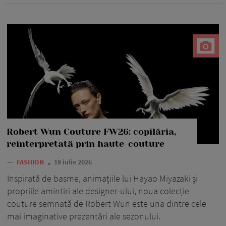
Robert Wun Couture FW26: copilăria,
reinterpretată prin haute-couture
—
FASHION
18 iulie 2026
Inspirată de basme, animațiile lui Hayao Miyazaki și
propriile amintiri ale designer-ului, noua colecție
couture semnată de Robert Wun este una dintre cele
mai imaginative prezentări ale sezonului.