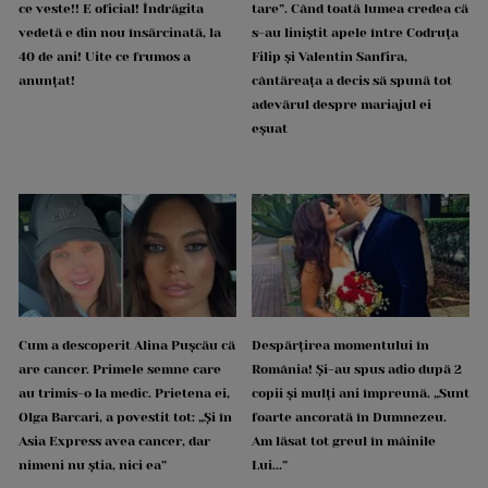
ce veste!! E oficial! Îndrăgita
tare”. Când toată lumea credea că
vedetă e din nou însărcinată, la
s-au liniștit apele între Codruța
40 de ani! Uite ce frumos a
Filip și Valentin Sanfira,
anunțat!
cântăreața a decis să spună tot
adevărul despre mariajul ei
eșuat
Cum a descoperit Alina Pușcău că
Despărțirea momentului în
are cancer. Primele semne care
România! Și-au spus adio după 2
au trimis-o la medic. Prietena ei,
copii și mulți ani împreună. „Sunt
Olga Barcari, a povestit tot: „Și în
foarte ancorată în Dumnezeu.
Asia Express avea cancer, dar
Am lăsat tot greul în mâinile
nimeni nu știa, nici ea”
Lui...”