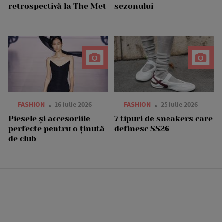
retrospectivă la The Met
sezonului
—
FASHION
26 iulie 2026
—
FASHION
25 iulie 2026
Piesele și accesoriile
7 tipuri de sneakers care
perfecte pentru o ținută
definesc SS26
de club