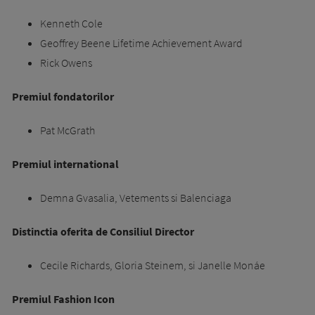
Kenneth Cole
Geoffrey Beene Lifetime Achievement Award
Rick Owens
Premiul fondatorilor
Pat McGrath
Premiul international
Demna Gvasalia, Vetements si Balenciaga
Distinctia oferita de Consiliul Director
Cecile Richards, Gloria Steinem, si Janelle Monáe
Premiul Fashion Icon