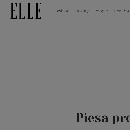
Fashion
Beauty
People
Health &
Piesa pr