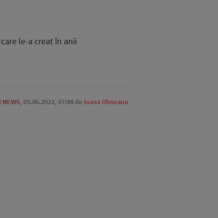
are le-a creat în anii
N NEWS
,
03.06.2022, 07:48
de
Ioana Ulmeanu