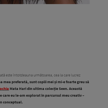
erată este întotdeauna următoarea, cea la care lucrez
sa mea preferată, sunt copiii mei și mi-e foarte greu să
rochia
Mata Hari din ultima colecție Seen. Această
 care eu le-am explorat în parcursul meu creativ –
gn conceptual.