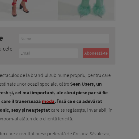
e
a cele
pectaculos de la brand-ul sub nume propriu, pentru care
estinate unor ocazii speciale, către
Seen Users, un
sh și, cel mai important, ale cărui piese par să fie
care îl traversează
moda
. Însă ce e cu adevărat
ronic, sexy și neașteptat
care se regăsește, invariabil, în
room-ul alături de o clientă fericită.
in care a rezultat piesa preferată de Cristina Săvulescu,