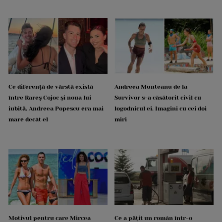
Ce diferență de vârstă există
Andreea Munteanu de la
între Rareș Cojoc și noua lui
Survivor s-a căsătorit civil cu
iubită. Andreea Popescu era mai
logodnicul ei. Imagini cu cei doi
mare decât el
miri
Motivul pentru care Mircea
Ce a pățit un român într-o