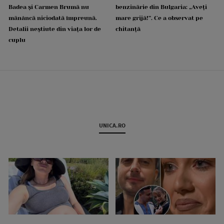
Badea și Carmen Brumă nu
benzinărie din Bulgaria: „Aveți
mănâncă niciodată împreună.
mare grijă!”. Ce a observat pe
Detalii neștiute din viața lor de
chitanță
cuplu
UNICA.RO