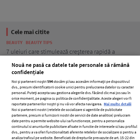
Cele mai citite
BEAUTY
BEAUTY TIPS
BE
țe
7 uleiuri care stimulează creșterea rapidă a
Ce
părului
de
Nouă ne pasă ca datele tale personale să rămână
confidențiale
Noi și partenerii noștri
594
stocăm și/sau accesăm informații pe dispozitivul
dvs., precum identificatorii cookie unici pentru prelucrarea datelor cu caracter
personal. Puteți accepta sau gestiona alegerile dvs. făcând clic mai jos sau în
orice moment, pe pagina cu politica de confidențialitate. Aceste alegeri vor fi
raportate partenerilor noștri și nu vă vor afecta navigarea.
Mai multe detalii
Noi si partenerii nostri (retelele de socializare si agentiile de publicitate
partenere, precum si furnizorii nostri de servicii de date analitice) prelucram
ELLE Style Awards
Termeni si conditii
date pentru a permite website-ului sa functioneze, pentru a personaliza
2024
continutul si anunturile publicitare afisate in functie de interesele si/sau profilul
Politica de
dvs., pentru a va oferi functionalitati aferente retelelor de socializare si pentru a
Despre ELLE
confidențialitate
analiza traficul pe website. Beneficiati de drepturile prevazute de art. 15-22 din