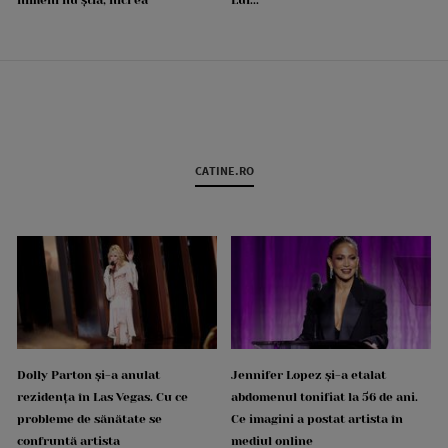
CATINE.RO
Dolly Parton și-a anulat
Jennifer Lopez și-a etalat
rezidența în Las Vegas. Cu ce
abdomenul tonifiat la 56 de ani.
probleme de sănătate se
Ce imagini a postat artista în
confruntă artista
mediul online