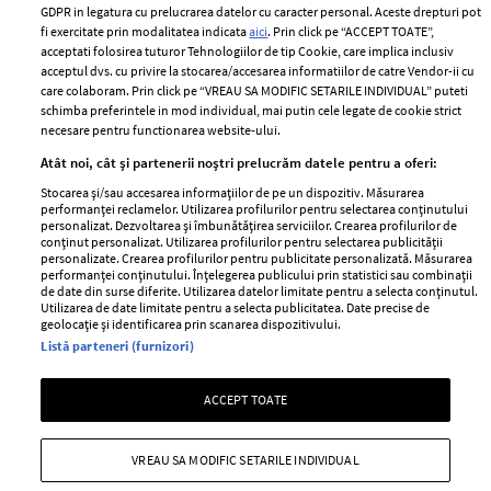
Romania
GDPR in legatura cu prelucrarea datelor cu caracter personal. Aceste drepturi pot
Politica de cookies
fi exercitate prin modalitatea indicata
aici
. Prin click pe “ACCEPT TOATE”,
Contact
Publicitate
acceptati folosirea tuturor Tehnologiilor de tip Cookie, care implica inclusiv
acceptul dvs. cu privire la stocarea/accesarea informatiilor de catre Vendor-ii cu
Abonamente
care colaboram. Prin click pe “VREAU SA MODIFIC SETARILE INDIVIDUAL” puteti
schimba preferintele in mod individual, mai putin cele legate de cookie strict
necesare pentru functionarea website-ului.
Stiri
Libertatea pentru
Atât noi, cât și partenerii noștri prelucrăm datele pentru a oferi:
femei
GSP
Stocarea și/sau accesarea informațiilor de pe un dispozitiv. Măsurarea
Viva
performanței reclamelor. Utilizarea profilurilor pentru selectarea conținutului
Unica
personalizat. Dezvoltarea și îmbunătățirea serviciilor. Crearea profilurilor de
Avantaje
conținut personalizat. Utilizarea profilurilor pentru selectarea publicității
Baby
personalizate. Crearea profilurilor pentru publicitate personalizată. Măsurarea
Retete practice
performanței conținutului. Înțelegerea publicului prin statistici sau combinații
Retete
de date din surse diferite. Utilizarea datelor limitate pentru a selecta conținutul.
Utilizarea de date limitate pentru a selecta publicitatea. Date precise de
geolocație și identificarea prin scanarea dispozitivului.
Pariază responsabil! Decizia ONJN nr. 821/25.09.2025.
Listă parteneri (furnizori)
Jocurile de noroc sunt interzise minorilor.
ACCEPT TOATE
Copyright © 2026 Ringier Romania SRL
VREAU SA MODIFIC SETARILE INDIVIDUAL