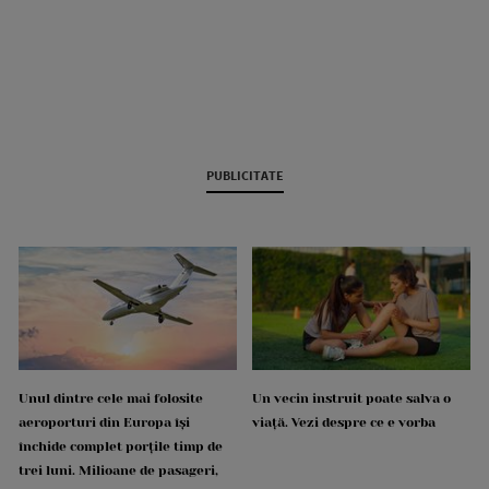
PUBLICITATE
Unul dintre cele mai folosite
Un vecin instruit poate salva o
aeroporturi din Europa își
viață. Vezi despre ce e vorba
închide complet porțile timp de
trei luni. Milioane de pasageri,