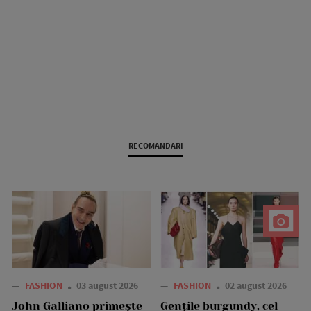
RECOMANDARI
—
FASHION
03 august 2026
—
FASHION
02 august 2026
John Galliano primește
Gențile burgundy, cel