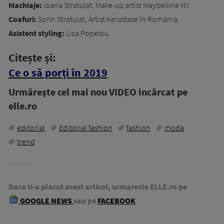
Machiaje:
Ioana Stratulat, Make-up artist Maybelline NY.
Coafuri:
Sorin Stratulat, Artist Kerastase în România.
Asistent styling:
Lica Popescu.
Citește și:
Ce o să porți în 2019
Urmăreşte cel mai nou VIDEO incărcat pe
elle.ro
editorial
Editorial fashion
fashion
moda
trend
Daca ti-a placut acest articol, urmareste ELLE.ro pe
GOOGLE NEWS
sau pe
FACEBOOK