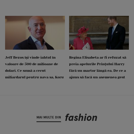
Jeff Bezos își vinde iahtul în
Regina Elisabeta ar fi refuzat să
valoare de 500 de milioane de
preia apelurile Prințului Harry
dolari. Ce sumă a cerut
fără un martor lângă ea. De ce a
miliardarul pentru nava sa, Koru
ajuns să facă un asemenea gest
fashion
MAI MULTE DIN