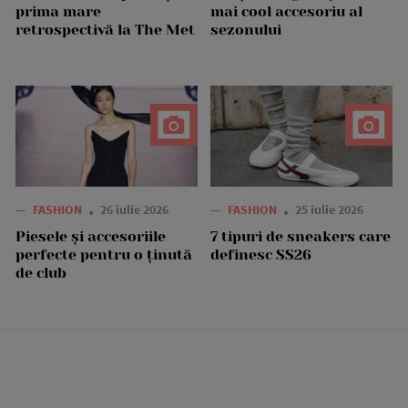
prima mare
mai cool accesoriu al
retrospectivă la The Met
sezonului
—
FASHION
26 iulie 2026
—
FASHION
25 iulie 2026
Piesele și accesoriile
7 tipuri de sneakers care
perfecte pentru o ținută
definesc SS26
de club