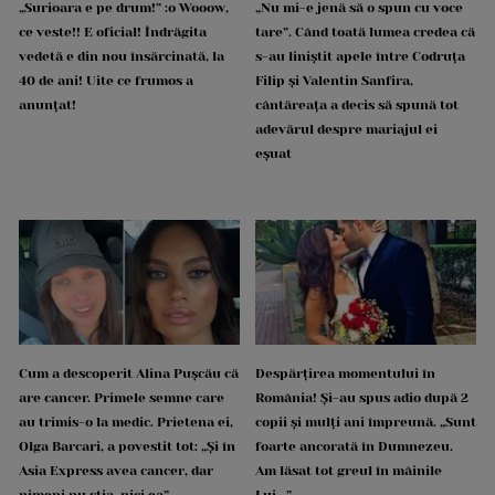
„Surioara e pe drum!” :o Wooow,
„Nu mi-e jenă să o spun cu voce
ce veste!! E oficial! Îndrăgita
tare”. Când toată lumea credea că
vedetă e din nou însărcinată, la
s-au liniștit apele între Codruța
40 de ani! Uite ce frumos a
Filip și Valentin Sanfira,
anunțat!
cântăreața a decis să spună tot
adevărul despre mariajul ei
eșuat
Cum a descoperit Alina Pușcău că
Despărțirea momentului în
are cancer. Primele semne care
România! Și-au spus adio după 2
au trimis-o la medic. Prietena ei,
copii și mulți ani împreună. „Sunt
Olga Barcari, a povestit tot: „Și în
foarte ancorată în Dumnezeu.
Asia Express avea cancer, dar
Am lăsat tot greul în mâinile
nimeni nu știa, nici ea”
Lui...”