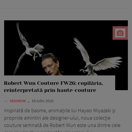
Robert Wun Couture FW26: copilăria,
reinterpretată prin haute-couture
—
FASHION
18 iulie 2026
Inspirată de basme, animațiile lui Hayao Miyazaki și
propriile amintiri ale designer-ului, noua colecție
couture semnată de Robert Wun este una dintre cele