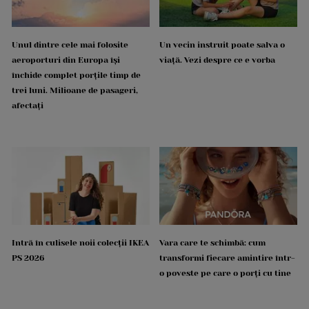
Unul dintre cele mai folosite
Un vecin instruit poate salva o
aeroporturi din Europa își
viață. Vezi despre ce e vorba
închide complet porțile timp de
trei luni. Milioane de pasageri,
afectați
Intră în culisele noii colecții IKEA
Vara care te schimbă: cum
PS 2026
transformi fiecare amintire într-
o poveste pe care o porți cu tine