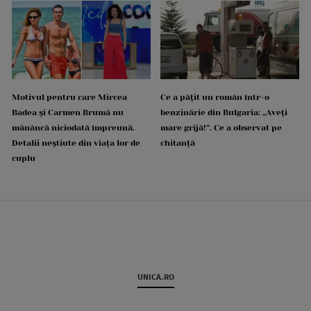
Motivul pentru care Mircea
Ce a pățit un român într-o
Badea și Carmen Brumă nu
benzinărie din Bulgaria: „Aveți
mănâncă niciodată împreună.
mare grijă!”. Ce a observat pe
Detalii neștiute din viața lor de
chitanță
cuplu
UNICA.RO