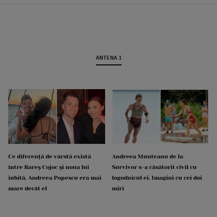
ANTENA 1
Ce diferență de vârstă există
Andreea Munteanu de la
între Rareș Cojoc și noua lui
Survivor s-a căsătorit civil cu
iubită. Andreea Popescu era mai
logodnicul ei. Imagini cu cei doi
mare decât el
miri