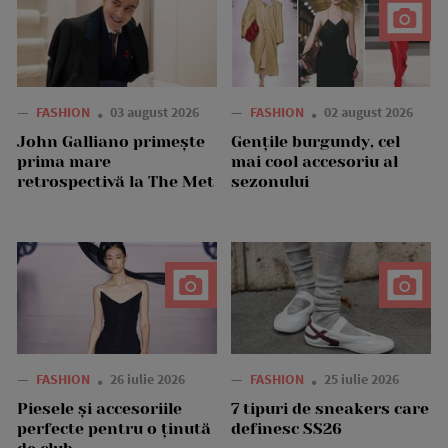
—
FASHION
03 august 2026
—
FASHION
02 august 2026
John Galliano primește
Gențile burgundy, cel
prima mare
mai cool accesoriu al
retrospectivă la The Met
sezonului
—
FASHION
26 iulie 2026
—
FASHION
25 iulie 2026
Piesele și accesoriile
7 tipuri de sneakers care
perfecte pentru o ținută
definesc SS26