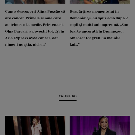
Cum a descoperit Alina Pușcău că
Despărțirea momentului în
are cancer. Primele semne care
România! Și-au spus adio după 2
au trimis-o la medic. Prietena ei,
copii și mulți ani împreună. „Sunt
Olga Barcari, a povestit tot: „Și în
foarte ancorată în Dumnezeu.
Asia Express avea cancer, dar
Am lăsat tot greul în mâinile
nimeni nu știa, nici ea”
Lui...”
CATINE.RO