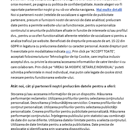
orice moment, pe pagina cu politica de confidențialitate. Aceste alegeri vor fi
raportate partenerilor noștri și nu vă vor afecta navigarea.
Mai multe detalii
Noi si partenerii nostri (retelele de socializare si agentiile de publicitate
partenere, precum si furnizorii nostri de servicii de date analitice) prelucram
ELLE Style Awards
Termeni si conditii
date pentru a permite website-ului sa functioneze, pentru a personaliza
2024
continutul si anunturile publicitare afisate in functie de interesele si/sau profilul
Politica de
dvs., pentru a va oferi functionalitati aferente retelelor de socializare si pentru a
Despre ELLE
confidențialitate
analiza traficul pe website. Beneficiati de drepturile prevazute de art. 15-22 din
Romania
GDPR in legatura cu prelucrarea datelor cu caracter personal. Aceste drepturi pot
Politica de cookies
fi exercitate prin modalitatea indicata
aici
. Prin click pe “ACCEPT TOATE”,
Contact
Publicitate
acceptati folosirea tuturor Tehnologiilor de tip Cookie, care implica inclusiv
acceptul dvs. cu privire la stocarea/accesarea informatiilor de catre Vendor-ii cu
Abonamente
care colaboram. Prin click pe “VREAU SA MODIFIC SETARILE INDIVIDUAL” puteti
schimba preferintele in mod individual, mai putin cele legate de cookie strict
necesare pentru functionarea website-ului.
Stiri
Libertatea pentru
Atât noi, cât și partenerii noștri prelucrăm datele pentru a oferi:
femei
GSP
Stocarea și/sau accesarea informațiilor de pe un dispozitiv. Măsurarea
Viva
performanței reclamelor. Utilizarea profilurilor pentru selectarea conținutului
Unica
personalizat. Dezvoltarea și îmbunătățirea serviciilor. Crearea profilurilor de
Avantaje
conținut personalizat. Utilizarea profilurilor pentru selectarea publicității
Baby
personalizate. Crearea profilurilor pentru publicitate personalizată. Măsurarea
Retete practice
performanței conținutului. Înțelegerea publicului prin statistici sau combinații
Retete
de date din surse diferite. Utilizarea datelor limitate pentru a selecta conținutul.
Utilizarea de date limitate pentru a selecta publicitatea. Date precise de
geolocație și identificarea prin scanarea dispozitivului.