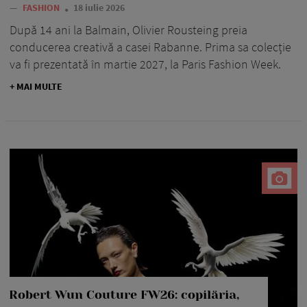
—
FASHION
18 iulie 2026
După 14 ani la Balmain, Olivier Rousteing preia
conducerea creativă a casei Rabanne. Prima sa colecție
va fi prezentată în martie 2027, la Paris Fashion Week.
+ MAI MULTE
Robert Wun Couture FW26: copilăria,