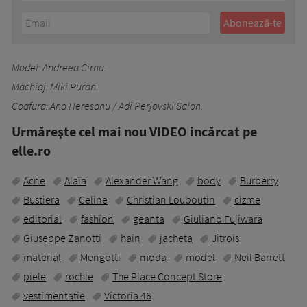
Model: Andreea Cirnu.
Machiaj: Miki Puran.
Coafura: Ana Heresanu / Adi Perjovski Salon.
Urmăreşte cel mai nou VIDEO incărcat pe
elle.ro
Acne
Alaïa
Alexander Wang
body
Burberry
Bustiera
Celine
Christian Louboutin
cizme
editorial
fashion
geanta
Giuliano Fujiwara
Giuseppe Zanotti
hain
jacheta
Jitrois
material
Mengotti
moda
model
Neil Barrett
piele
rochie
The Place Concept Store
vestimentatie
Victoria 46