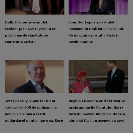
Dolly Parton și-a anulat
Jennifer Lopez și-a etalat
rezidența în Las Vegas. Cu ce
abdomenul tonifiat la 56 de ani.
probleme de sănătate se
Ce imagini a postat artista în
confruntă artista
mediul online
Jeff Bezos își vinde iahtul în
Regina Elisabeta ar fi refuzat să
valoare de 500 de milioane de
preia apelurile Prințului Harry
dolari. Ce sumă a cerut
fără un martor lângă ea. De ce a
miliardarul pentru nava sa, Koru
ajuns să facă un asemenea gest