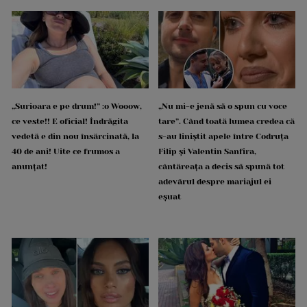
„Surioara e pe drum!” :o Wooow,
„Nu mi-e jenă să o spun cu voce
ce veste!! E oficial! Îndrăgita
tare”. Când toată lumea credea că
vedetă e din nou însărcinată, la
s-au liniștit apele între Codruța
40 de ani! Uite ce frumos a
Filip și Valentin Sanfira,
anunțat!
cântăreața a decis să spună tot
adevărul despre mariajul ei
eșuat