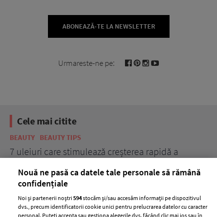
ABONEAZĂ-TE LA NEWSLETTER
Urmareste-ne pe:
Cele mai citite
BEAUTY
BEAUTY TIPS
BE
țe
7 uleiuri care stimulează creșterea rapidă a
Ce
părului
de
Nouă ne pasă ca datele tale personale să rămână
confidențiale
Noi și partenerii noștri
594
stocăm și/sau accesăm informații pe dispozitivul
dvs., precum identificatorii cookie unici pentru prelucrarea datelor cu caracter
personal. Puteți accepta sau gestiona alegerile dvs. făcând clic mai jos sau în