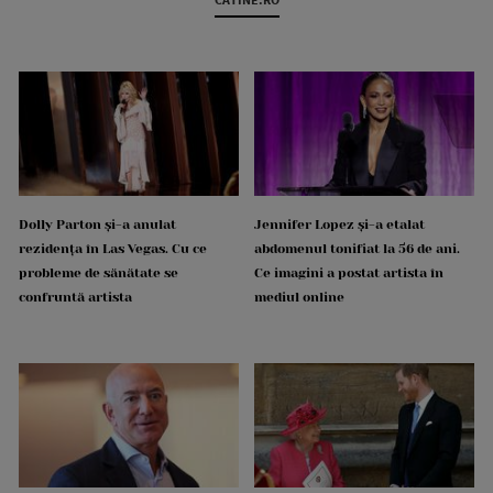
Dolly Parton și-a anulat
Jennifer Lopez și-a etalat
rezidența în Las Vegas. Cu ce
abdomenul tonifiat la 56 de ani.
probleme de sănătate se
Ce imagini a postat artista în
confruntă artista
mediul online