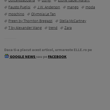
Dolce&Gabbana
dungi
Etoile Isabel Marant
Fausto Puglisi
J.W. Anderson
mango
moda
moschino
Olympia Le Tan
Preen by Thornton Bregazzi
Stella McCartney
T by Alexander Wang
trend
Zara
Daca ti-a placut acest articol, urmareste ELLE.ro pe
GOOGLE NEWS
sau pe
FACEBOOK