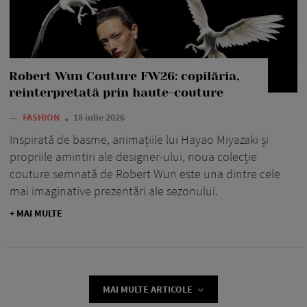
Robert Wun Couture FW26: copilăria,
reinterpretată prin haute-couture
—
FASHION
18 iulie 2026
Inspirată de basme, animațiile lui Hayao Miyazaki și
propriile amintiri ale designer-ului, noua colecție
couture semnată de Robert Wun este una dintre cele
mai imaginative prezentări ale sezonului.
+ MAI MULTE
MAI MULTE ARTICOLE