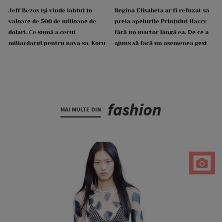
Jeff Bezos își vinde iahtul în
Regina Elisabeta ar fi refuzat să
valoare de 500 de milioane de
preia apelurile Prințului Harry
dolari. Ce sumă a cerut
fără un martor lângă ea. De ce a
miliardarul pentru nava sa, Koru
ajuns să facă un asemenea gest
fashion
MAI MULTE DIN