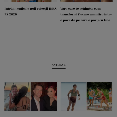
Intră în culisele noii colecții IKEA
Vara care te schimbă: cum
PS 2026
transformi fiecare amintire într-
o poveste pe care o porți cu tine
ANTENA 1