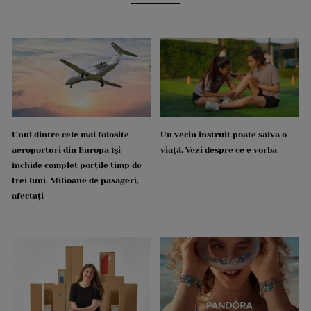
Unul dintre cele mai folosite
Un vecin instruit poate salva o
aeroporturi din Europa își
viață. Vezi despre ce e vorba
închide complet porțile timp de
trei luni. Milioane de pasageri,
afectați