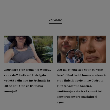
UNICA.RO
„Surioara e pe drum!” :o Wooow,
„Nu mi-e jenă să o spun cu voce
ce veste!! E oficial! Îndrăgita
tare”. Când toată lumea credea că
vedetă e din nou însărcinată, la
s-au liniștit apele între Codruța
40 de ani! Uite ce frumos a
Filip și Valentin Sanfira,
anunțat!
cântăreața a decis să spună tot
adevărul despre mariajul ei
eșuat