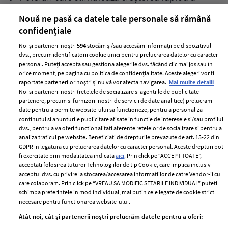
părului
de
Nouă ne pasă ca datele tale personale să rămână
confidențiale
Noi și partenerii noștri
594
stocăm și/sau accesăm informații pe dispozitivul
dvs., precum identificatorii cookie unici pentru prelucrarea datelor cu caracter
personal. Puteți accepta sau gestiona alegerile dvs. făcând clic mai jos sau în
orice moment, pe pagina cu politica de confidențialitate. Aceste alegeri vor fi
raportate partenerilor noștri și nu vă vor afecta navigarea.
Mai multe detalii
Noi si partenerii nostri (retelele de socializare si agentiile de publicitate
partenere, precum si furnizorii nostri de servicii de date analitice) prelucram
ELLE Style Awards
Termeni si conditii
date pentru a permite website-ului sa functioneze, pentru a personaliza
2024
continutul si anunturile publicitare afisate in functie de interesele si/sau profilul
Politica de
dvs., pentru a va oferi functionalitati aferente retelelor de socializare si pentru a
Despre ELLE
confidențialitate
analiza traficul pe website. Beneficiati de drepturile prevazute de art. 15-22 din
Romania
GDPR in legatura cu prelucrarea datelor cu caracter personal. Aceste drepturi pot
Politica de cookies
fi exercitate prin modalitatea indicata
aici
. Prin click pe “ACCEPT TOATE”,
Contact
Publicitate
acceptati folosirea tuturor Tehnologiilor de tip Cookie, care implica inclusiv
acceptul dvs. cu privire la stocarea/accesarea informatiilor de catre Vendor-ii cu
Abonamente
care colaboram. Prin click pe “VREAU SA MODIFIC SETARILE INDIVIDUAL” puteti
schimba preferintele in mod individual, mai putin cele legate de cookie strict
necesare pentru functionarea website-ului.
Stiri
Libertatea pentru
Atât noi, cât și partenerii noștri prelucrăm datele pentru a oferi:
femei
GSP