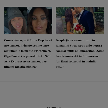
Cum a descoperit Alina Pușcău că
Despărțirea momentului în
are cancer. Primele semne care
România! Și-au spus adio după 2
au trimis-o la medic. Prietena ei,
copii și mulți ani împreună. „Sunt
Olga Barcari, a povestit tot: „Și în
foarte ancorată în Dumnezeu.
Asia Express avea cancer, dar
Am lăsat tot greul în mâinile
nimeni nu știa, nici ea”
Lui...”
CATINE.RO