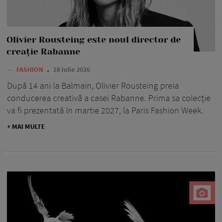
Olivier Rousteing este noul director de
creație Rabanne
—
FASHION
18 iulie 2026
După 14 ani la Balmain, Olivier Rousteing preia
conducerea creativă a casei Rabanne. Prima sa colecție
va fi prezentată în martie 2027, la Paris Fashion Week.
+ MAI MULTE