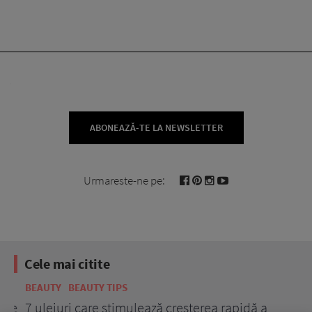
ABONEAZĂ-TE LA NEWSLETTER
Urmareste-ne pe:
Cele mai citite
BEAUTY
BEAUTY TIPS
BE
țe
7 uleiuri care stimulează creșterea rapidă a
Ce