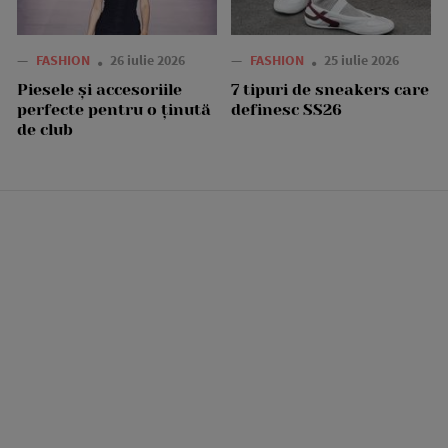
—
FASHION
26 iulie 2026
—
FASHION
25 iulie 2026
Piesele și accesoriile
7 tipuri de sneakers care
perfecte pentru o ținută
definesc SS26
de club