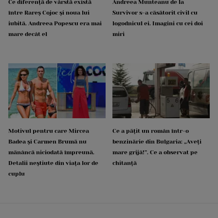
Ce diferență de vârstă există
Andreea Munteanu de la
între Rareș Cojoc și noua lui
Survivor s-a căsătorit civil cu
iubită. Andreea Popescu era mai
logodnicul ei. Imagini cu cei doi
mare decât el
miri
Motivul pentru care Mircea
Ce a pățit un român într-o
Badea și Carmen Brumă nu
benzinărie din Bulgaria: „Aveți
mănâncă niciodată împreună.
mare grijă!”. Ce a observat pe
Detalii neștiute din viața lor de
chitanță
cuplu