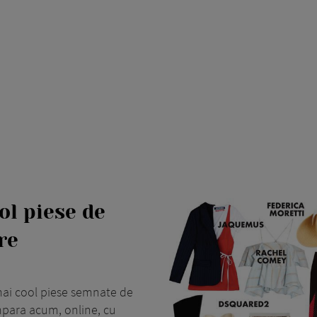
ol piese de
re
 mai cool piese semnate de
umpara acum, online, cu