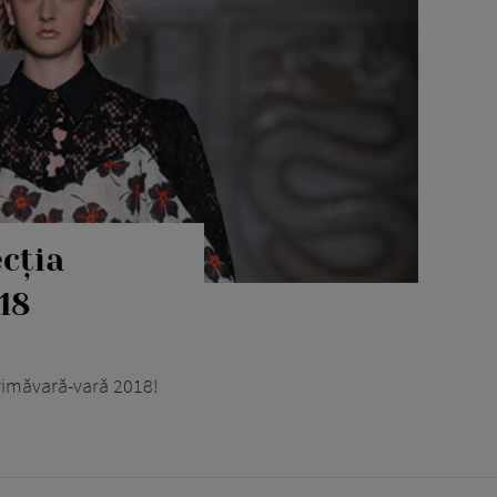
ecția
18
rimăvară-vară 2018!