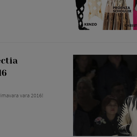
ectia
16
rimavara vara 2016!