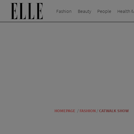
Fashion
Beauty
People
Health &
HOMEPAGE
/
FASHION
/
CATWALK SHOW