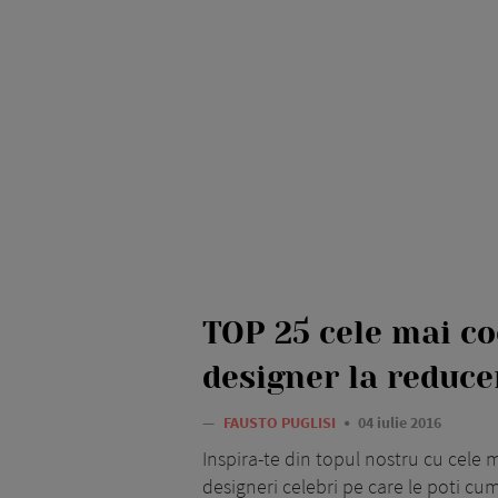
TOP 25 cele mai co
designer la reduce
—
FAUSTO PUGLISI
04 iulie 2016
Inspira-te din topul nostru cu cele
designeri celebri pe care le poti c