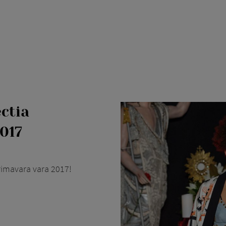
ectia
017
rimavara vara 2017!