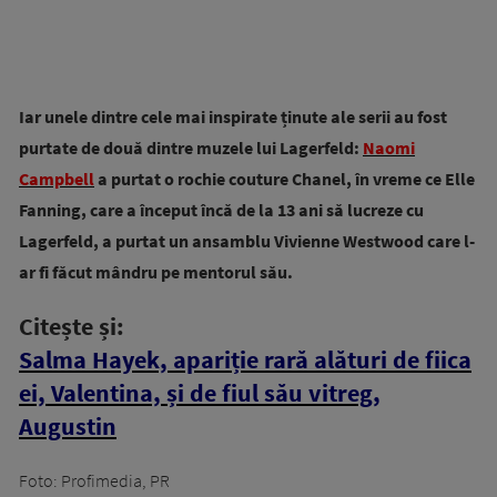
Iar unele dintre cele mai inspirate ținute ale serii au fost
purtate de două dintre muzele lui Lagerfeld:
Naomi
Campbell
a purtat o rochie couture Chanel, în vreme ce Elle
Fanning, care a început încă de la 13 ani să lucreze cu
Lagerfeld, a purtat un ansamblu Vivienne Westwood care l-
ar fi făcut mândru pe mentorul său.
Citește și:
Salma Hayek, apariție rară alături de fiica
ei, Valentina, și de fiul său vitreg,
Augustin
Foto: Profimedia, PR