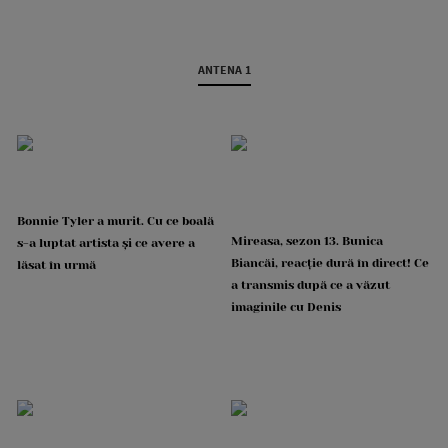
ANTENA 1
Bonnie Tyler a murit. Cu ce boală
Mireasa, sezon 13. Bunica
s-a luptat artista și ce avere a
Biancăi, reacție dură în direct! Ce
lăsat în urmă
a transmis după ce a văzut
imaginile cu Denis