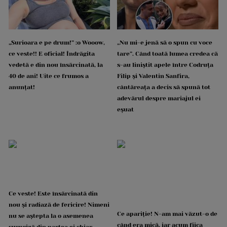
„Surioara e pe drum!” :o Wooow,
„Nu mi-e jenă să o spun cu voce
ce veste!! E oficial! Îndrăgita
tare”. Când toată lumea credea că
vedetă e din nou însărcinată, la
s-au liniștit apele între Codruța
40 de ani! Uite ce frumos a
Filip și Valentin Sanfira,
anunțat!
cântăreața a decis să spună tot
adevărul despre mariajul ei
eșuat
Ce veste! Este însărcinată din
nou și radiază de fericire! Nimeni
Ce apariție! N-am mai văzut-o de
nu se aștepta la o asemenea
când era mică, iar acum fiica