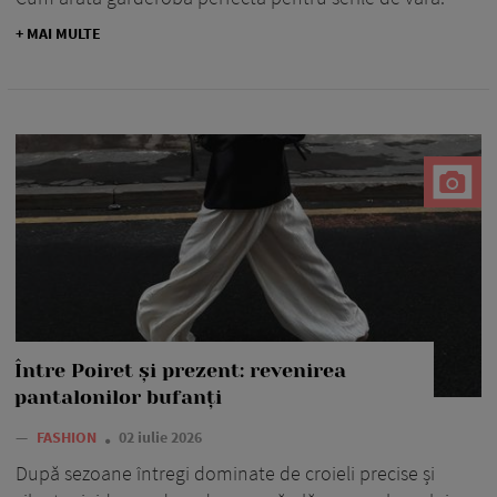
+ MAI MULTE
Între Poiret și prezent: revenirea
pantalonilor bufanți
—
FASHION
02 iulie 2026
După sezoane întregi dominate de croieli precise și