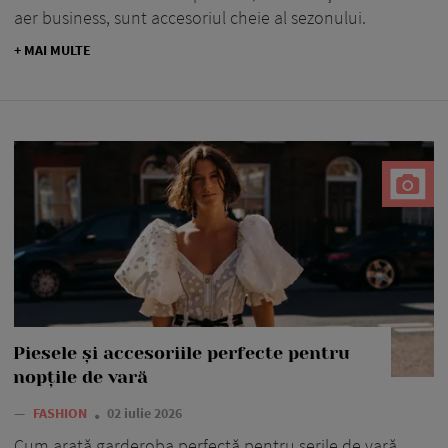
aer business, sunt accesoriul cheie al sezonului.
+ MAI MULTE
Piesele și accesoriile perfecte pentru
nopțile de vară
—
FASHION
02 iulie 2026
Cum arată garderoba perfectă pentru serile de vară.