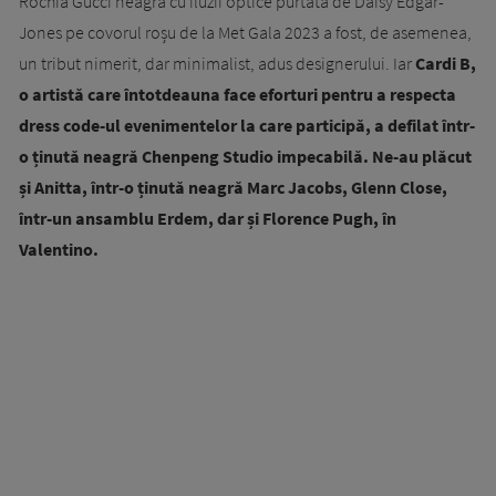
Rochia Gucci neagră cu iluzii optice purtată de Daisy Edgar-
Jones pe covorul roșu de la Met Gala 2023 a fost, de asemenea,
un tribut nimerit, dar minimalist, adus designerului. Iar
Cardi B,
o artistă care întotdeauna face eforturi pentru a respecta
dress code-ul evenimentelor la care participă, a defilat într-
o ținută neagră Chenpeng Studio impecabilă. Ne-au plăcut
și Anitta, într-o ținută neagră Marc Jacobs, Glenn Close,
într-un ansamblu Erdem, dar și Florence Pugh, în
Valentino.