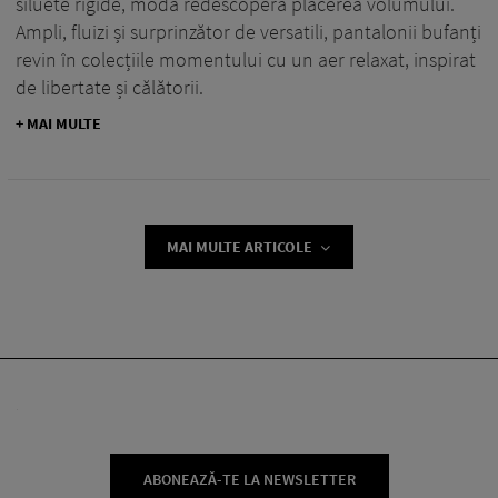
siluete rigide, moda redescoperă plăcerea volumului.
Ampli, fluizi și surprinzător de versatili, pantalonii bufanți
revin în colecțiile momentului cu un aer relaxat, inspirat
de libertate și călătorii.
+ MAI MULTE
MAI MULTE ARTICOLE
ABONEAZĂ-TE LA NEWSLETTER