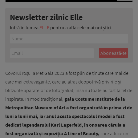
Newsletter zilnic Elle
Intră în lumea
ELLE
pentru a afla cele mai noi știri.
Covorul roșu la Met Gala 2023 a fost plin de ținute care mai de
care mai extravagante, care au atras deopotrivă privirile și
blitzurile aparatelor de fotografiat, însă nu toate au fost la fel de
inspirate. În mod tradițional,
gala Costume Institute de la
Metropolitan Museum of Art a fost organizată în prima zi de
luni a lunii mai, iar anul acesta spectacolul modei a fost
dedicat legendarului Karl Lagerfeld, în onoarea căruia a
fost organizată și expoziția A Line of Beauty,
care aduce un