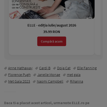
ELLE - ediția iulie/august 2026
Gar
39.99 RON
Cumpără acum
Anne Hathaway
Cardi B
Doja Cat
Elle Fanning
Florence Pugh
Janelle Monae
met gala
Met Gala 2023
Naomi Campbell
Rihanna
Daca ti-a placut acest articol, urmareste ELLE.ro pe