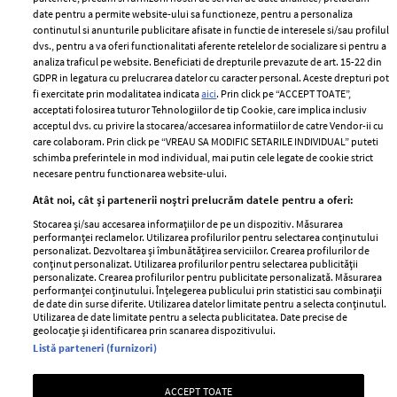
ELLE Style Awards
Termeni si conditii
date pentru a permite website-ului sa functioneze, pentru a personaliza
2024
continutul si anunturile publicitare afisate in functie de interesele si/sau profilul
Politica de
dvs., pentru a va oferi functionalitati aferente retelelor de socializare si pentru a
Despre ELLE
confidențialitate
analiza traficul pe website. Beneficiati de drepturile prevazute de art. 15-22 din
Romania
GDPR in legatura cu prelucrarea datelor cu caracter personal. Aceste drepturi pot
Politica de cookies
fi exercitate prin modalitatea indicata
aici
. Prin click pe “ACCEPT TOATE”,
Contact
Publicitate
acceptati folosirea tuturor Tehnologiilor de tip Cookie, care implica inclusiv
acceptul dvs. cu privire la stocarea/accesarea informatiilor de catre Vendor-ii cu
Abonamente
care colaboram. Prin click pe “VREAU SA MODIFIC SETARILE INDIVIDUAL” puteti
schimba preferintele in mod individual, mai putin cele legate de cookie strict
necesare pentru functionarea website-ului.
Stiri
Libertatea pentru
Atât noi, cât și partenerii noștri prelucrăm datele pentru a oferi:
femei
GSP
Stocarea și/sau accesarea informațiilor de pe un dispozitiv. Măsurarea
Viva
performanței reclamelor. Utilizarea profilurilor pentru selectarea conținutului
Unica
personalizat. Dezvoltarea și îmbunătățirea serviciilor. Crearea profilurilor de
Avantaje
conținut personalizat. Utilizarea profilurilor pentru selectarea publicității
Baby
personalizate. Crearea profilurilor pentru publicitate personalizată. Măsurarea
Retete practice
performanței conținutului. Înțelegerea publicului prin statistici sau combinații
Retete
de date din surse diferite. Utilizarea datelor limitate pentru a selecta conținutul.
Utilizarea de date limitate pentru a selecta publicitatea. Date precise de
geolocație și identificarea prin scanarea dispozitivului.
Pariază responsabil! Decizia ONJN nr. 821/25.09.2025.
Listă parteneri (furnizori)
Jocurile de noroc sunt interzise minorilor.
ACCEPT TOATE