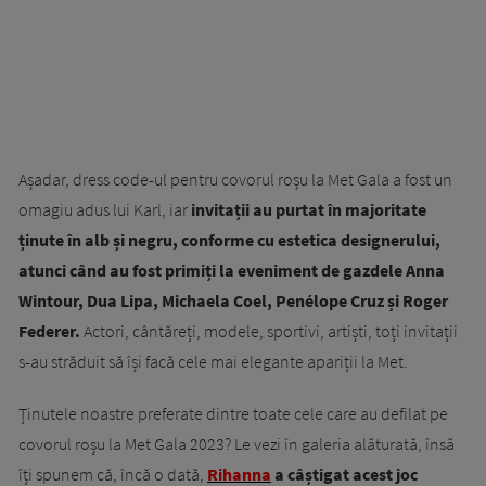
Așadar, dress code-ul pentru covorul roșu la Met Gala a fost un
omagiu adus lui Karl, iar
invitații au purtat în majoritate
ținute în alb și negru, conforme cu estetica designerului,
atunci când au fost primiți la eveniment de gazdele Anna
Wintour, Dua Lipa, Michaela Coel, Penélope Cruz și Roger
Federer.
Actori, cântăreți, modele, sportivi, artiști, toți invitații
s-au străduit să își facă cele mai elegante apariții la Met.
Ținutele noastre preferate dintre toate cele care au defilat pe
covorul roșu la Met Gala 2023? Le vezi în galeria alăturată, însă
îți spunem că, încă o dată,
Rihanna
a câștigat acest joc