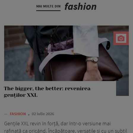
fashion
MAI MULTE DIN
The bigger, the better: revenirea
genților XXL
—
FASHION
02 iulie 2026
Gențile XXL revin în forță, dar într-o versiune mai
rafinată ca oricând. Încăpătoare, versatile și cu un subtil