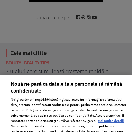
Urmareste-ne pe:
Cele mai citite
BEAUTY
BEAUTY TIPS
BE
țe
7 uleiuri care stimulează creșterea rapidă a
Ce
părului
de
Nouă ne pasă ca datele tale personale să rămână
confidențiale
Noi și partenerii noștri
594
stocăm și/sau accesăm informații pe dispozitivul
dvs., precum identificatorii cookie unici pentru prelucrarea datelor cu caracter
personal. Puteți accepta sau gestiona alegerile dvs. făcând clic mai jos sau în
orice moment, pe pagina cu politica de confidențialitate. Aceste alegeri vor fi
raportate partenerilor noștri și nu vă vor afecta navigarea.
Mai multe detalii
Noi si partenerii nostri (retelele de socializare si agentiile de publicitate
partenere, precum si furnizorii nostri de servicii de date analitice) prelucram