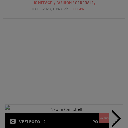
HOMEPAGE
/
FASHION
/
GENERALE
,
02.05.2023, 10:43
de
ELLE.ro
VEZI FOTO
POZA
1 / 16