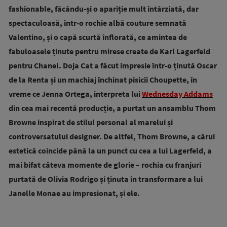
fashionable, făcându-și o apariție mult întârziată, dar
spectaculoasă, într-o rochie albă couture semnată
Valentino, și o capă scurtă înflorată, ce amintea de
fabuloasele ținute pentru mirese create de Karl Lagerfeld
pentru Chanel. Doja Cat a făcut impresie într-o ținută Oscar
de la Renta și un machiaj închinat pisicii Choupette, în
vreme ce Jenna Ortega, interpreta lui
Wednesday Addams
din cea mai recentă producție, a purtat un ansamblu Thom
Browne inspirat de stilul personal al marelui și
controversatului designer. De altfel, Thom Browne, a cărui
estetică coincide până la un punct cu cea a lui Lagerfeld, a
mai bifat câteva momente de glorie – rochia cu franjuri
purtată de Olivia Rodrigo și ținuta în transformare a lui
Janelle Monae au impresionat, și ele.