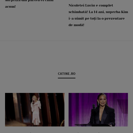
surpriză din partea ei chiar
Nicoletei Luciu e complet
acum!
schimbată! La 14 ani, superba Kim
i-a uimit pe toți la o prezentare
de modă!
CATINE.RO