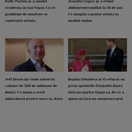
Dolly Parton și-a anulat
Jennifer Lopez și-a etalat
rezidența în Las Vegas. Cu ce
abdomenul tonifiat la 56 de ani.
probleme de sănătate se
Ce imagini a postat artista în
confruntă artista
mediul online
Jeff Bezos își vinde iahtul în
Regina Elisabeta ar fi refuzat să
valoare de 500 de milioane de
preia apelurile Prințului Harry
dolari. Ce sumă a cerut
fără un martor lângă ea. De ce a
miliardarul pentru nava sa, Koru
ajuns să facă un asemenea gest