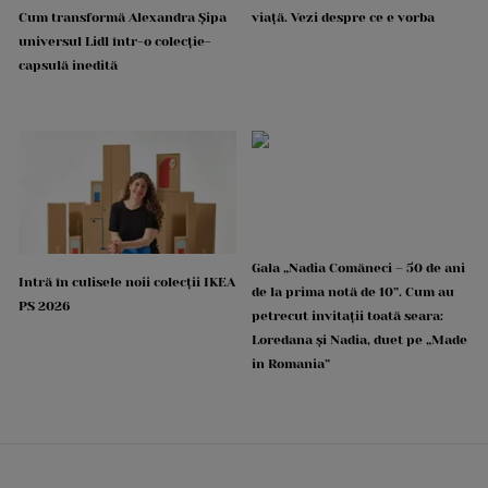
Cum transformă Alexandra Șipa
viață. Vezi despre ce e vorba
universul Lidl într-o colecție-
capsulă inedită
Gala „Nadia Comăneci – 50 de ani
Intră în culisele noii colecții IKEA
de la prima notă de 10”. Cum au
PS 2026
petrecut invitații toată seara:
Loredana și Nadia, duet pe „Made
in Romania”