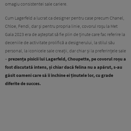
omagiu consistentei sale cariere.
Cum Lagerfeld a lucrat ca designer pentru case precum Chanel,
Chloe, Fendi, dar și pentru propria linie, covorul roșu la Met
Gala 2023 era de așteptat să fie plin de ținute care fac referire la
deceniile de activitate prolifică a designerului, la stilul său
personal, la iconicele sale creații, dar chiar și la preferințele sale
–
prezența pisicii lui Lagerfeld, Choupette, pe covorul roșu a
fost discutată intens, și chiar dacă felina nu a apărut, s-au
găsit oameni care să îi închine ei ținutele lor, cu grade
diferite de succes.