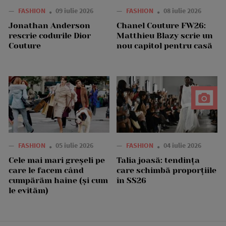
—
FASHION
09 iulie 2026
—
FASHION
08 iulie 2026
Jonathan Anderson
Chanel Couture FW26:
rescrie codurile Dior
Matthieu Blazy scrie un
Couture
nou capitol pentru casă
—
FASHION
05 iulie 2026
—
FASHION
04 iulie 2026
Cele mai mari greșeli pe
Talia joasă: tendința
care le facem când
care schimbă proporțiile
cumpărăm haine (și cum
în SS26
le evităm)