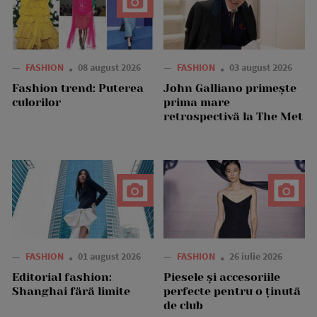
—
FASHION
08 august 2026
—
FASHION
03 august 2026
Fashion trend: Puterea
John Galliano primește
culorilor
prima mare
retrospectivă la The Met
—
FASHION
01 august 2026
—
FASHION
26 iulie 2026
Editorial fashion:
Piesele și accesoriile
Shanghai fără limite
perfecte pentru o ținută
de club