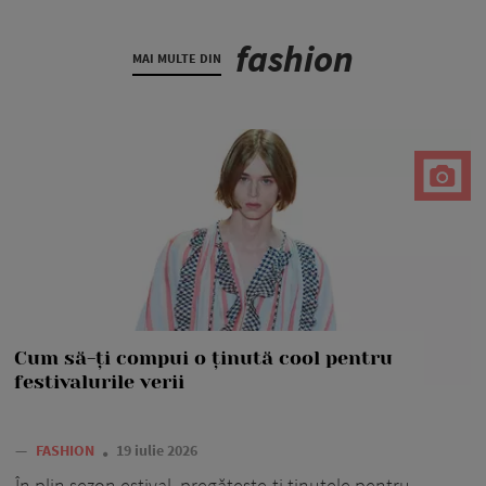
fashion
MAI MULTE DIN
Cum să-ți compui o ținută cool pentru
festivalurile verii
—
FASHION
19 iulie 2026
În plin sezon estival, pregătește-ți ținutele pentru