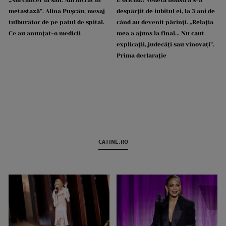
metastază”. Alina Pușcău, mesaj
despărțit de iubitul ei, la 3 ani de
tulburător de pe patul de spital.
când au devenit părinți. „Relația
Ce au anunțat-o medicii
mea a ajuns la final... Nu caut
explicații, judecăți sau vinovați”.
Prima declarație
CATINE.RO