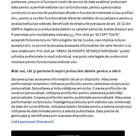
partenere, precum si furnizorii nostri de servicii de date analitice) prelucram
ELLE Style Awards
Termeni si conditii
date pentru a permite website-ului sa functioneze, pentru a personaliza
2024
continutul si anunturile publicitare afisate in functie de interesele si/sau profilul
Politica de
dvs., pentru a va oferi functionalitati aferente retelelor de socializare si pentru a
Despre ELLE
confidențialitate
analiza traficul pe website. Beneficiati de drepturile prevazute de art. 15-22 din
Romania
GDPR in legatura cu prelucrarea datelor cu caracter personal. Aceste drepturi pot
Politica de cookies
fi exercitate prin modalitatea indicata
aici
. Prin click pe “ACCEPT TOATE”,
Contact
Publicitate
acceptati folosirea tuturor Tehnologiilor de tip Cookie, care implica inclusiv
acceptul dvs. cu privire la stocarea/accesarea informatiilor de catre Vendor-ii cu
Abonamente
care colaboram. Prin click pe “VREAU SA MODIFIC SETARILE INDIVIDUAL” puteti
schimba preferintele in mod individual, mai putin cele legate de cookie strict
necesare pentru functionarea website-ului.
Stiri
Libertatea pentru
Atât noi, cât și partenerii noștri prelucrăm datele pentru a oferi:
femei
GSP
Stocarea și/sau accesarea informațiilor de pe un dispozitiv. Măsurarea
Viva
performanței reclamelor. Utilizarea profilurilor pentru selectarea conținutului
Unica
personalizat. Dezvoltarea și îmbunătățirea serviciilor. Crearea profilurilor de
Avantaje
conținut personalizat. Utilizarea profilurilor pentru selectarea publicității
Baby
personalizate. Crearea profilurilor pentru publicitate personalizată. Măsurarea
Retete practice
performanței conținutului. Înțelegerea publicului prin statistici sau combinații
Retete
de date din surse diferite. Utilizarea datelor limitate pentru a selecta conținutul.
Utilizarea de date limitate pentru a selecta publicitatea. Date precise de
geolocație și identificarea prin scanarea dispozitivului.
Pariază responsabil! Decizia ONJN nr. 821/25.09.2025.
Listă parteneri (furnizori)
Jocurile de noroc sunt interzise minorilor.