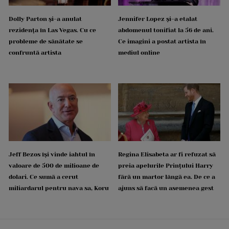
Dolly Parton și-a anulat
Jennifer Lopez și-a etalat
rezidența în Las Vegas. Cu ce
abdomenul tonifiat la 56 de ani.
probleme de sănătate se
Ce imagini a postat artista în
confruntă artista
mediul online
Jeff Bezos își vinde iahtul în
Regina Elisabeta ar fi refuzat să
valoare de 500 de milioane de
preia apelurile Prințului Harry
dolari. Ce sumă a cerut
fără un martor lângă ea. De ce a
miliardarul pentru nava sa, Koru
ajuns să facă un asemenea gest