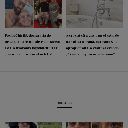
Paula Chirilă, declarația de
A crezut că a găsit un elastic de
dragoste care îți taie răsuflarea!
păr uitat în cadă, dar când s-a
Ce i-a transmis logodnicului ei:
apropiat nu i-a venit să creadă:
„Locul meu preferat ești tu”
„Avea ochi și se uita la mine”
UNICA.RO