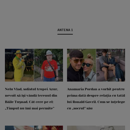
ANTENA 1
Nelu Vlad, solistul trupei Azur,
Anamaria Pordan a vorbit pentru
nevoit să își vândă terenul din
prima dată despre relația cu tatăl
Băile Tușnad. Cât cere pe el:
lui Ronald Gavril. Cum se înțelege
„Timpul nu îmi mai permite”
cu „socrul” său