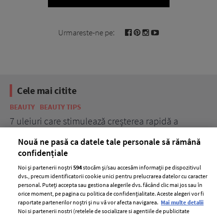
Urmareste-ne pe:
Cele mai citite
BEAUTY
BEAUTY TIPS
BE
țe
7 uleiuri care stimulează creșterea rapidă a
Ce
părului
de
Nouă ne pasă ca datele tale personale să rămână
confidențiale
Noi și partenerii noștri
594
stocăm și/sau accesăm informații pe dispozitivul
dvs., precum identificatorii cookie unici pentru prelucrarea datelor cu caracter
personal. Puteți accepta sau gestiona alegerile dvs. făcând clic mai jos sau în
orice moment, pe pagina cu politica de confidențialitate. Aceste alegeri vor fi
raportate partenerilor noștri și nu vă vor afecta navigarea.
Mai multe detalii
Noi si partenerii nostri (retelele de socializare si agentiile de publicitate