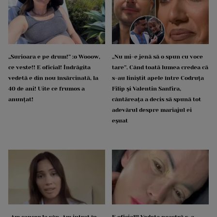
„Surioara e pe drum!” :o Wooow,
„Nu mi-e jenă să o spun cu voce
ce veste!! E oficial! Îndrăgita
tare”. Când toată lumea credea că
vedetă e din nou însărcinată, la
s-au liniștit apele între Codruța
40 de ani! Uite ce frumos a
Filip și Valentin Sanfira,
anunțat!
cântăreața a decis să spună tot
adevărul despre mariajul ei
eșuat
„Am cancer la sân. Am intrat în
E oficial!! Vedeta noastră s-a