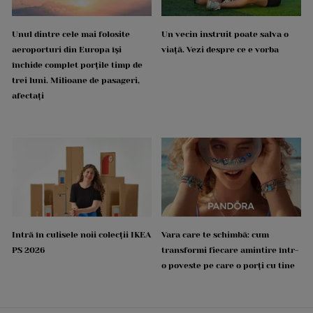
Unul dintre cele mai folosite
Un vecin instruit poate salva o
aeroporturi din Europa își
viață. Vezi despre ce e vorba
închide complet porțile timp de
trei luni. Milioane de pasageri,
afectați
Intră în culisele noii colecții IKEA
Vara care te schimbă: cum
PS 2026
transformi fiecare amintire într-
o poveste pe care o porți cu tine