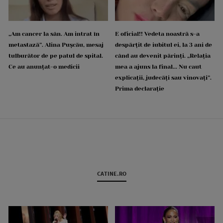
„Am cancer la sân. Am intrat în
E oficial!! Vedeta noastră s-a
metastază”. Alina Pușcău, mesaj
despărțit de iubitul ei, la 3 ani de
tulburător de pe patul de spital.
când au devenit părinți. „Relația
Ce au anunțat-o medicii
mea a ajuns la final... Nu caut
explicații, judecăți sau vinovați”.
Prima declarație
CATINE.RO