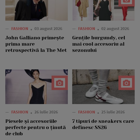
—
FASHION
03 august 2026
—
FASHION
02 august 2026
John Galliano primește
Gențile burgundy, cel
prima mare
mai cool accesoriu al
retrospectivă la The Met
sezonului
—
FASHION
26 iulie 2026
—
FASHION
25 iulie 2026
Piesele și accesoriile
7 tipuri de sneakers care
perfecte pentru o ținută
definesc SS26
de club