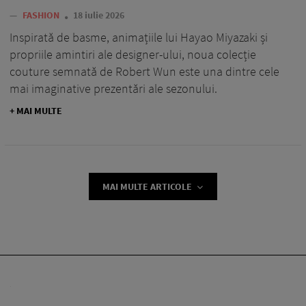
—
FASHION
18 iulie 2026
Inspirată de basme, animațiile lui Hayao Miyazaki și
propriile amintiri ale designer-ului, noua colecție
couture semnată de Robert Wun este una dintre cele
mai imaginative prezentări ale sezonului.
+ MAI MULTE
MAI MULTE ARTICOLE