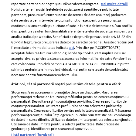
raportate partenerilor noștri și nu vă vor afecta navigarea.
Mai multe detalii
Noi si partenerii nostri (retelele de socializare si agentiile de publicitate
partenere, precum si furnizorii nostri de servicii de date analitice) prelucram
ELLE Style Awards
Termeni si conditii
date pentru a permite website-ului sa functioneze, pentru a personaliza
2024
continutul si anunturile publicitare afisate in functie de interesele si/sau profilul
Politica de
dvs., pentru a va oferi functionalitati aferente retelelor de socializare si pentru a
Despre ELLE
confidențialitate
analiza traficul pe website. Beneficiati de drepturile prevazute de art. 15-22 din
Romania
GDPR in legatura cu prelucrarea datelor cu caracter personal. Aceste drepturi pot
Politica de cookies
fi exercitate prin modalitatea indicata
aici
. Prin click pe “ACCEPT TOATE”,
Contact
Publicitate
acceptati folosirea tuturor Tehnologiilor de tip Cookie, care implica inclusiv
acceptul dvs. cu privire la stocarea/accesarea informatiilor de catre Vendor-ii cu
Abonamente
care colaboram. Prin click pe “VREAU SA MODIFIC SETARILE INDIVIDUAL” puteti
schimba preferintele in mod individual, mai putin cele legate de cookie strict
necesare pentru functionarea website-ului.
Stiri
Libertatea pentru
Atât noi, cât și partenerii noștri prelucrăm datele pentru a oferi:
femei
GSP
Stocarea și/sau accesarea informațiilor de pe un dispozitiv. Măsurarea
Viva
performanței reclamelor. Utilizarea profilurilor pentru selectarea conținutului
Unica
personalizat. Dezvoltarea și îmbunătățirea serviciilor. Crearea profilurilor de
Avantaje
conținut personalizat. Utilizarea profilurilor pentru selectarea publicității
Baby
personalizate. Crearea profilurilor pentru publicitate personalizată. Măsurarea
Retete practice
performanței conținutului. Înțelegerea publicului prin statistici sau combinații
Retete
de date din surse diferite. Utilizarea datelor limitate pentru a selecta conținutul.
Utilizarea de date limitate pentru a selecta publicitatea. Date precise de
geolocație și identificarea prin scanarea dispozitivului.
Pariază responsabil! Decizia ONJN nr. 821/25.09.2025.
Listă parteneri (furnizori)