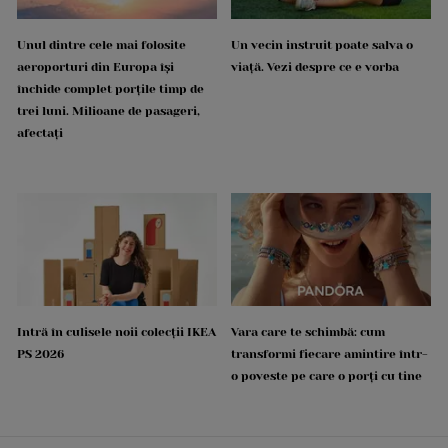
Unul dintre cele mai folosite
Un vecin instruit poate salva o
aeroporturi din Europa își
viață. Vezi despre ce e vorba
închide complet porțile timp de
trei luni. Milioane de pasageri,
afectați
Intră în culisele noii colecții IKEA
Vara care te schimbă: cum
PS 2026
transformi fiecare amintire într-
o poveste pe care o porți cu tine