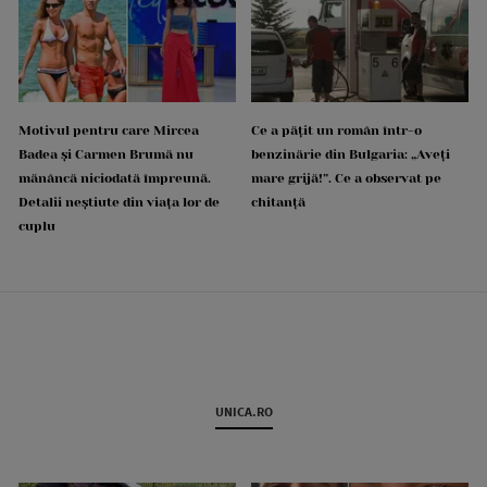
Motivul pentru care Mircea
Ce a pățit un român într-o
Badea și Carmen Brumă nu
benzinărie din Bulgaria: „Aveți
mănâncă niciodată împreună.
mare grijă!”. Ce a observat pe
Detalii neștiute din viața lor de
chitanță
cuplu
UNICA.RO