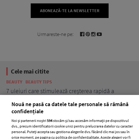
ABONEAZĂ-TE LA NEWSLETTER
Urmareste-ne pe:
Cele mai citite
BEAUTY
BEAUTY TIPS
BE
țe
7 uleiuri care stimulează creșterea rapidă a
Ce
părului
de
Nouă ne pasă ca datele tale personale să rămână
confidențiale
Noi și partenerii noștri
594
stocăm și/sau accesăm informații pe dispozitivul
dvs., precum identificatorii cookie unici pentru prelucrarea datelor cu caracter
personal. Puteți accepta sau gestiona alegerile dvs. făcând clic mai jos sau în
orice moment, pe pagina cu politica de confidențialitate. Aceste alegeri vor fi