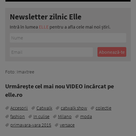
Newsletter zilnic Elle
Intră în lumea
ELLE
pentru a afla cele mai noi știri.
Foto: Imaxtree
Urmăreşte cel mai nou VIDEO incărcat pe
elle.ro
Accesorii
Catwalk
catwalk show
colectie
fashion
In culise
Milano
moda
primavara-vara 2015
versace