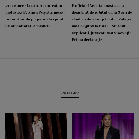
„Am cancer la sân. Am intrat în
E oficial!! Vedeta noastră s-a
metastază”. Alina Pușcău, mesaj
despărțit de iubitul ei, la 3 ani de
tulburător de pe patul de spital.
când au devenit părinți. „Relația
Ce au anunțat-o medicii
mea a ajuns la final... Nu caut
explicații, judecăți sau vinovați”.
Prima declarație
CATINE.RO