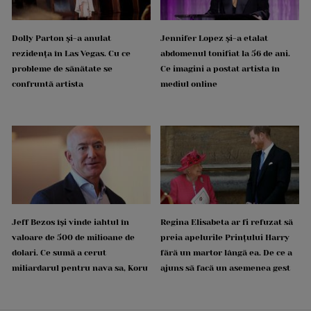
Dolly Parton și-a anulat
Jennifer Lopez și-a etalat
rezidența în Las Vegas. Cu ce
abdomenul tonifiat la 56 de ani.
probleme de sănătate se
Ce imagini a postat artista în
confruntă artista
mediul online
Jeff Bezos își vinde iahtul în
Regina Elisabeta ar fi refuzat să
valoare de 500 de milioane de
preia apelurile Prințului Harry
dolari. Ce sumă a cerut
fără un martor lângă ea. De ce a
miliardarul pentru nava sa, Koru
ajuns să facă un asemenea gest