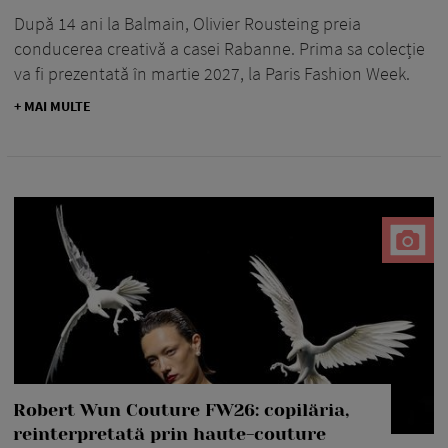
După 14 ani la Balmain, Olivier Rousteing preia
conducerea creativă a casei Rabanne. Prima sa colecție
va fi prezentată în martie 2027, la Paris Fashion Week.
+ MAI MULTE
Robert Wun Couture FW26: copilăria,
reinterpretată prin haute-couture