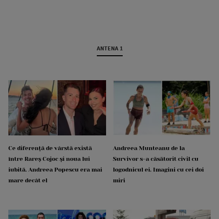
ANTENA 1
Ce diferență de vârstă există
Andreea Munteanu de la
între Rareș Cojoc și noua lui
Survivor s-a căsătorit civil cu
iubită. Andreea Popescu era mai
logodnicul ei. Imagini cu cei doi
mare decât el
miri