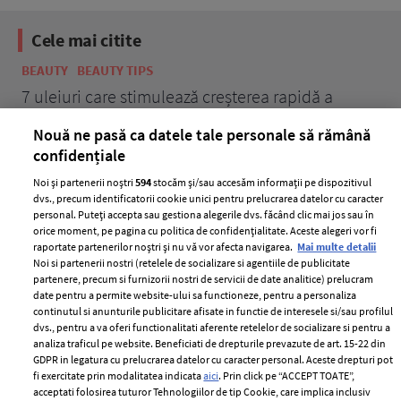
Cele mai citite
BEAUTY
BEAUTY TIPS
BE
țe
7 uleiuri care stimulează creșterea rapidă a
Ce
părului
de
Nouă ne pasă ca datele tale personale să rămână
confidențiale
Noi și partenerii noștri
594
stocăm și/sau accesăm informații pe dispozitivul
dvs., precum identificatorii cookie unici pentru prelucrarea datelor cu caracter
personal. Puteți accepta sau gestiona alegerile dvs. făcând clic mai jos sau în
orice moment, pe pagina cu politica de confidențialitate. Aceste alegeri vor fi
raportate partenerilor noștri și nu vă vor afecta navigarea.
Mai multe detalii
Noi si partenerii nostri (retelele de socializare si agentiile de publicitate
partenere, precum si furnizorii nostri de servicii de date analitice) prelucram
ELLE Style Awards
Termeni si conditii
date pentru a permite website-ului sa functioneze, pentru a personaliza
2024
continutul si anunturile publicitare afisate in functie de interesele si/sau profilul
Politica de
dvs., pentru a va oferi functionalitati aferente retelelor de socializare si pentru a
Despre ELLE
confidențialitate
analiza traficul pe website. Beneficiati de drepturile prevazute de art. 15-22 din
Romania
GDPR in legatura cu prelucrarea datelor cu caracter personal. Aceste drepturi pot
Politica de cookies
fi exercitate prin modalitatea indicata
aici
. Prin click pe “ACCEPT TOATE”,
Contact
Publicitate
acceptati folosirea tuturor Tehnologiilor de tip Cookie, care implica inclusiv