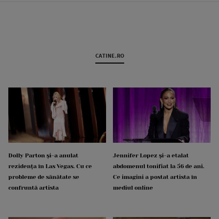
CATINE.RO
Dolly Parton și-a anulat
Jennifer Lopez și-a etalat
rezidența în Las Vegas. Cu ce
abdomenul tonifiat la 56 de ani.
probleme de sănătate se
Ce imagini a postat artista în
confruntă artista
mediul online