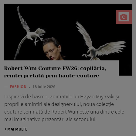
Robert Wun Couture FW26: copilăria,
reinterpretată prin haute-couture
—
FASHION
18 iulie 2026
Inspirată de basme, animațiile lui Hayao Miyazaki și
propriile amintiri ale designer-ului, noua colecție
couture semnată de Robert Wun este una dintre cele
mai imaginative prezentări ale sezonului.
+ MAI MULTE