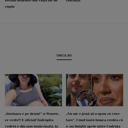
Detalii neștiute din viața lor de
chitanță
cuplu
UNICA.RO
„Surioara e pe drum!” :o Wooow,
„Nu mi-e jenă să o spun cu voce
ce veste!! E oficial! Îndrăgita
tare”. Când toată lumea credea că
vedetă e din nou însărcinată, la
s-au liniștit apele între Codruța