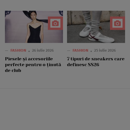
—
FASHION
26 iulie 2026
—
FASHION
25 iulie 2026
Piesele și accesoriile
7 tipuri de sneakers care
perfecte pentru o ținută
definesc SS26
de club