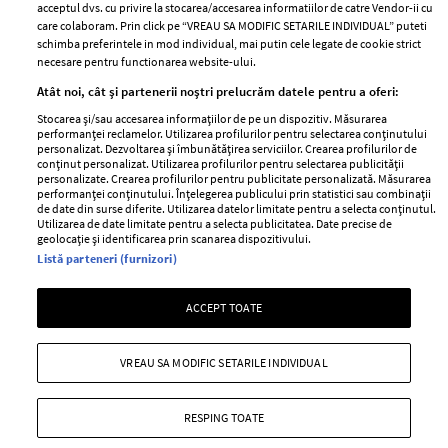
acceptul dvs. cu privire la stocarea/accesarea informatiilor de catre Vendor-ii cu
Abonamente
care colaboram. Prin click pe “VREAU SA MODIFIC SETARILE INDIVIDUAL” puteti
schimba preferintele in mod individual, mai putin cele legate de cookie strict
necesare pentru functionarea website-ului.
Stiri
Libertatea pentru
Atât noi, cât și partenerii noștri prelucrăm datele pentru a oferi:
femei
GSP
Stocarea și/sau accesarea informațiilor de pe un dispozitiv. Măsurarea
Viva
performanței reclamelor. Utilizarea profilurilor pentru selectarea conținutului
Unica
personalizat. Dezvoltarea și îmbunătățirea serviciilor. Crearea profilurilor de
Avantaje
conținut personalizat. Utilizarea profilurilor pentru selectarea publicității
Baby
personalizate. Crearea profilurilor pentru publicitate personalizată. Măsurarea
Retete practice
performanței conținutului. Înțelegerea publicului prin statistici sau combinații
Retete
de date din surse diferite. Utilizarea datelor limitate pentru a selecta conținutul.
Utilizarea de date limitate pentru a selecta publicitatea. Date precise de
geolocație și identificarea prin scanarea dispozitivului.
Pariază responsabil! Decizia ONJN nr. 821/25.09.2025.
Listă parteneri (furnizori)
Jocurile de noroc sunt interzise minorilor.
ACCEPT TOATE
Copyright © 2026 Ringier Romania SRL
VREAU SA MODIFIC SETARILE INDIVIDUAL
RESPING TOATE