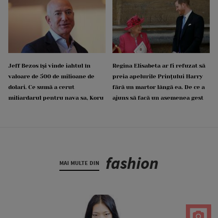
Jeff Bezos își vinde iahtul în
Regina Elisabeta ar fi refuzat să
valoare de 500 de milioane de
preia apelurile Prințului Harry
dolari. Ce sumă a cerut
fără un martor lângă ea. De ce a
miliardarul pentru nava sa, Koru
ajuns să facă un asemenea gest
fashion
MAI MULTE DIN