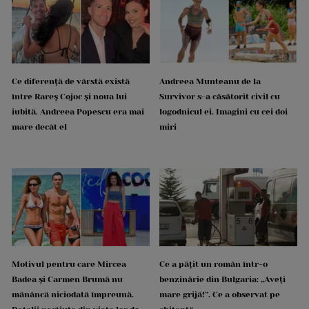
Ce diferență de vârstă există
Andreea Munteanu de la
între Rareș Cojoc și noua lui
Survivor s-a căsătorit civil cu
iubită. Andreea Popescu era mai
logodnicul ei. Imagini cu cei doi
mare decât el
miri
Motivul pentru care Mircea
Ce a pățit un român într-o
Badea și Carmen Brumă nu
benzinărie din Bulgaria: „Aveți
mănâncă niciodată împreună.
mare grijă!”. Ce a observat pe