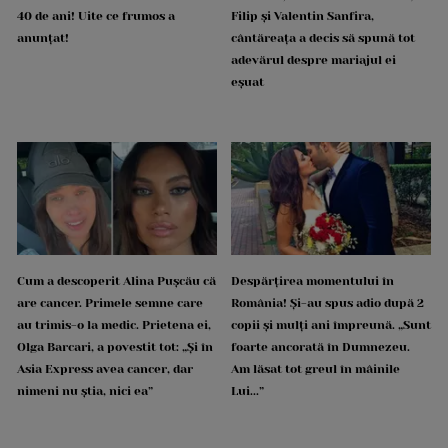
40 de ani! Uite ce frumos a
Filip și Valentin Sanfira,
anunțat!
cântăreața a decis să spună tot
adevărul despre mariajul ei
eșuat
Cum a descoperit Alina Pușcău că
Despărțirea momentului în
are cancer. Primele semne care
România! Și-au spus adio după 2
au trimis-o la medic. Prietena ei,
copii și mulți ani împreună. „Sunt
Olga Barcari, a povestit tot: „Și în
foarte ancorată în Dumnezeu.
Asia Express avea cancer, dar
Am lăsat tot greul în mâinile
nimeni nu știa, nici ea”
Lui...”