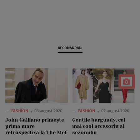
RECOMANDARI
—
FASHION
03 august 2026
—
FASHION
02 august 2026
John Galliano primește
Gențile burgundy, cel
prima mare
mai cool accesoriu al
retrospectivă la The Met
sezonului