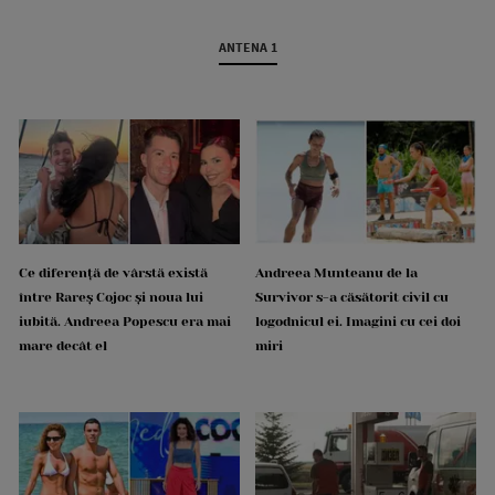
ANTENA 1
Ce diferență de vârstă există
Andreea Munteanu de la
între Rareș Cojoc și noua lui
Survivor s-a căsătorit civil cu
iubită. Andreea Popescu era mai
logodnicul ei. Imagini cu cei doi
mare decât el
miri