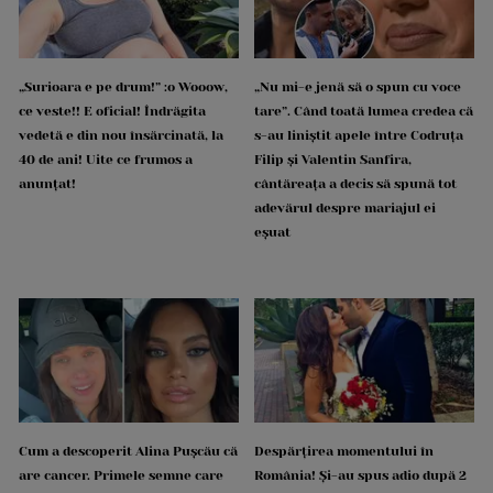
„Surioara e pe drum!” :o Wooow,
„Nu mi-e jenă să o spun cu voce
ce veste!! E oficial! Îndrăgita
tare”. Când toată lumea credea că
vedetă e din nou însărcinată, la
s-au liniștit apele între Codruța
40 de ani! Uite ce frumos a
Filip și Valentin Sanfira,
anunțat!
cântăreața a decis să spună tot
adevărul despre mariajul ei
eșuat
Cum a descoperit Alina Pușcău că
Despărțirea momentului în
are cancer. Primele semne care
România! Și-au spus adio după 2