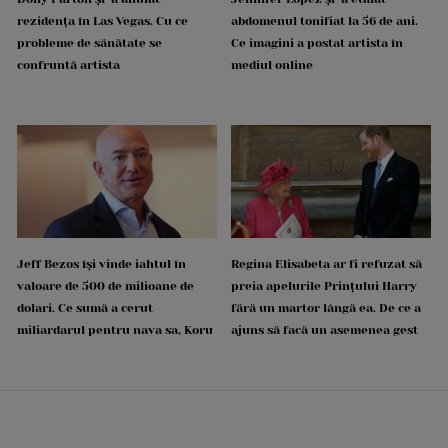
rezidența în Las Vegas. Cu ce
abdomenul tonifiat la 56 de ani.
probleme de sănătate se
Ce imagini a postat artista în
confruntă artista
mediul online
Jeff Bezos își vinde iahtul în
Regina Elisabeta ar fi refuzat să
valoare de 500 de milioane de
preia apelurile Prințului Harry
dolari. Ce sumă a cerut
fără un martor lângă ea. De ce a
miliardarul pentru nava sa, Koru
ajuns să facă un asemenea gest