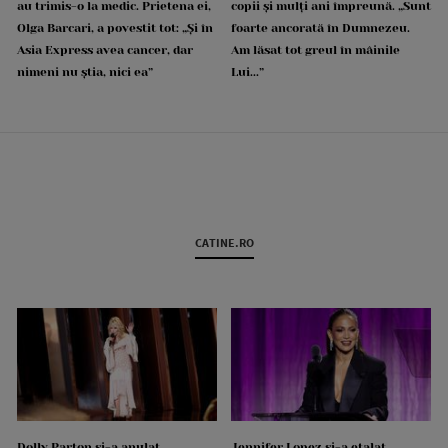
au trimis-o la medic. Prietena ei,
copii și mulți ani împreună. „Sunt
Olga Barcari, a povestit tot: „Și în
foarte ancorată în Dumnezeu.
Asia Express avea cancer, dar
Am lăsat tot greul în mâinile
nimeni nu știa, nici ea”
Lui...”
CATINE.RO
Dolly Parton și-a anulat
Jennifer Lopez și-a etalat