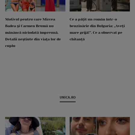
Motivul pentru care Mircea
Ce a pățit un român într-o
Badea și Carmen Brumă nu
benzinărie din Bulgaria: „Aveți
mănâncă niciodată împreună.
mare grijă!”. Ce a observat pe
Detalii neștiute din viața lor de
chitanță
cuplu
UNICA.RO