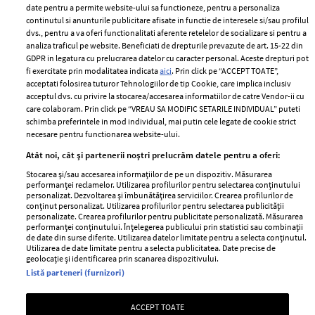
ELLE Style Awards
Termeni si conditii
date pentru a permite website-ului sa functioneze, pentru a personaliza
2024
continutul si anunturile publicitare afisate in functie de interesele si/sau profilul
Politica de
dvs., pentru a va oferi functionalitati aferente retelelor de socializare si pentru a
Despre ELLE
confidențialitate
analiza traficul pe website. Beneficiati de drepturile prevazute de art. 15-22 din
Romania
GDPR in legatura cu prelucrarea datelor cu caracter personal. Aceste drepturi pot
Politica de cookies
fi exercitate prin modalitatea indicata
aici
. Prin click pe “ACCEPT TOATE”,
Contact
Publicitate
acceptati folosirea tuturor Tehnologiilor de tip Cookie, care implica inclusiv
acceptul dvs. cu privire la stocarea/accesarea informatiilor de catre Vendor-ii cu
Abonamente
care colaboram. Prin click pe “VREAU SA MODIFIC SETARILE INDIVIDUAL” puteti
schimba preferintele in mod individual, mai putin cele legate de cookie strict
necesare pentru functionarea website-ului.
Stiri
Libertatea pentru
Atât noi, cât și partenerii noștri prelucrăm datele pentru a oferi:
femei
GSP
Stocarea și/sau accesarea informațiilor de pe un dispozitiv. Măsurarea
Viva
performanței reclamelor. Utilizarea profilurilor pentru selectarea conținutului
Unica
personalizat. Dezvoltarea și îmbunătățirea serviciilor. Crearea profilurilor de
Avantaje
conținut personalizat. Utilizarea profilurilor pentru selectarea publicității
Baby
personalizate. Crearea profilurilor pentru publicitate personalizată. Măsurarea
Retete practice
performanței conținutului. Înțelegerea publicului prin statistici sau combinații
Retete
de date din surse diferite. Utilizarea datelor limitate pentru a selecta conținutul.
Utilizarea de date limitate pentru a selecta publicitatea. Date precise de
geolocație și identificarea prin scanarea dispozitivului.
Pariază responsabil! Decizia ONJN nr. 821/25.09.2025.
Listă parteneri (furnizori)
Jocurile de noroc sunt interzise minorilor.
ACCEPT TOATE