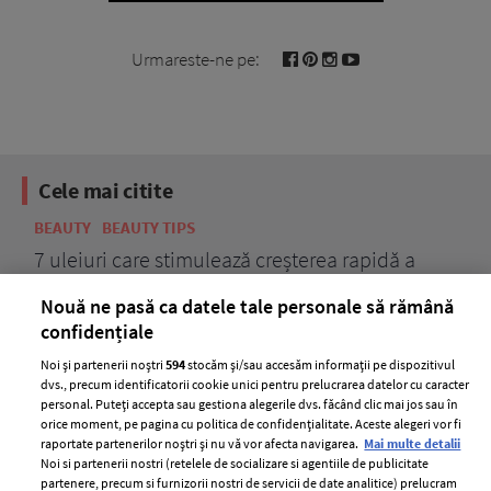
Urmareste-ne pe:
Cele mai citite
BEAUTY
BEAUTY TIPS
BE
țe
7 uleiuri care stimulează creșterea rapidă a
Ce
părului
de
Nouă ne pasă ca datele tale personale să rămână
confidențiale
Noi și partenerii noștri
594
stocăm și/sau accesăm informații pe dispozitivul
dvs., precum identificatorii cookie unici pentru prelucrarea datelor cu caracter
personal. Puteți accepta sau gestiona alegerile dvs. făcând clic mai jos sau în
orice moment, pe pagina cu politica de confidențialitate. Aceste alegeri vor fi
raportate partenerilor noștri și nu vă vor afecta navigarea.
Mai multe detalii
Noi si partenerii nostri (retelele de socializare si agentiile de publicitate
partenere, precum si furnizorii nostri de servicii de date analitice) prelucram