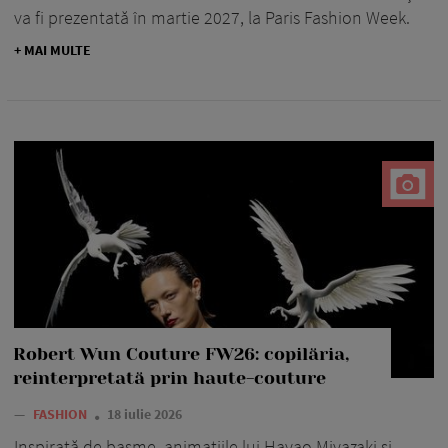
va fi prezentată în martie 2027, la Paris Fashion Week.
+ MAI MULTE
Robert Wun Couture FW26: copilăria,
reinterpretată prin haute-couture
—
FASHION
18 iulie 2026
Inspirată de basme, animațiile lui Hayao Miyazaki și