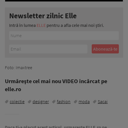
Newsletter zilnic Elle
Intră în lumea
ELLE
pentru a afla cele mai noi știri.
Foto: Imaxtree
Urmăreşte cel mai nou VIDEO incărcat pe
elle.ro
colectie
designer
fashion
moda
Sacai
Daca ti-a placut acest articol, urmareste ELLE.ro pe