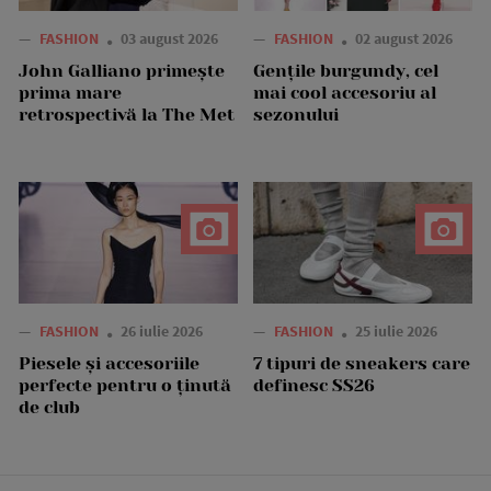
—
FASHION
03 august 2026
—
FASHION
02 august 2026
John Galliano primește
Gențile burgundy, cel
prima mare
mai cool accesoriu al
retrospectivă la The Met
sezonului
—
FASHION
26 iulie 2026
—
FASHION
25 iulie 2026
Piesele și accesoriile
7 tipuri de sneakers care
perfecte pentru o ținută
definesc SS26
de club