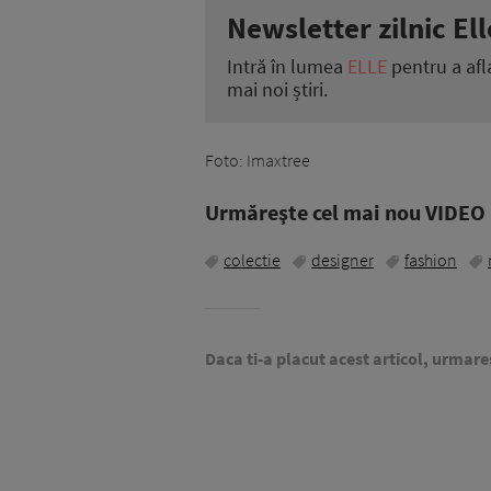
Newsletter zilnic Ell
Intră în lumea
ELLE
pentru a afl
mai noi știri.
Foto: Imaxtree
Urmăreşte cel mai nou VIDEO i
colectie
designer
fashion
Daca ti-a placut acest articol, urmare