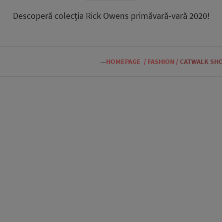
Descoperă colecția Rick Owens primăvară-vară 2020!
—
HOMEPAGE
/
FASHION
/
CATWALK SH