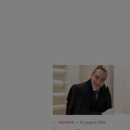
—
FASHION
03 august 2026