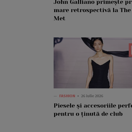
John Galliano primește p
mare retrospectivă la The
Met
—
FASHION
26 iulie 2026
Piesele și accesoriile perf
pentru o ținută de club