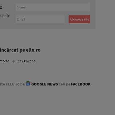
e
a cele
ncărcat pe elle.ro
moda
Rick Owens
ste ELLE.ro pe
GOOGLE NEWS
sau pe
FACEBOOK