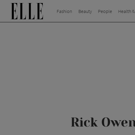
Fashion
Beauty
People
Health &
Rick Owen