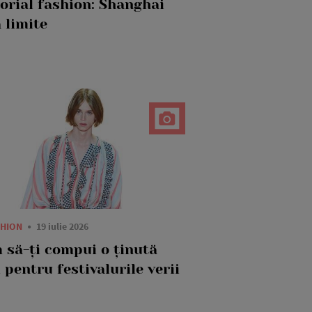
torial fashion: Shanghai
 limite
SHION
19 iulie 2026
 să-ți compui o ținută
 pentru festivalurile verii