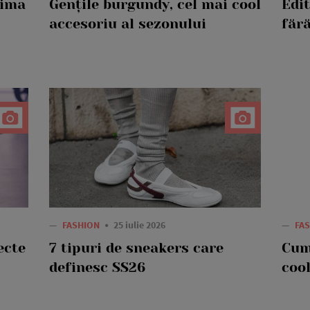
rima
Gențile burgundy, cel mai cool
Edi
accesoriu al sezonului
fără
—
FASHION
25 iulie 2026
—
FA
ecte
7 tipuri de sneakers care
Cum
definesc SS26
cool