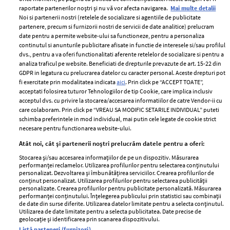
raportate partenerilor noștri și nu vă vor afecta navigarea.
Mai multe detalii
Noi si partenerii nostri (retelele de socializare si agentiile de publicitate
partenere, precum si furnizorii nostri de servicii de date analitice) prelucram
ELLE Style Awards
Termeni si conditii
date pentru a permite website-ului sa functioneze, pentru a personaliza
2024
continutul si anunturile publicitare afisate in functie de interesele si/sau profilul
Politica de
dvs., pentru a va oferi functionalitati aferente retelelor de socializare si pentru a
Despre ELLE
confidențialitate
analiza traficul pe website. Beneficiati de drepturile prevazute de art. 15-22 din
Romania
GDPR in legatura cu prelucrarea datelor cu caracter personal. Aceste drepturi pot
Politica de cookies
fi exercitate prin modalitatea indicata
aici
. Prin click pe “ACCEPT TOATE”,
Contact
Publicitate
acceptati folosirea tuturor Tehnologiilor de tip Cookie, care implica inclusiv
acceptul dvs. cu privire la stocarea/accesarea informatiilor de catre Vendor-ii cu
Abonamente
care colaboram. Prin click pe “VREAU SA MODIFIC SETARILE INDIVIDUAL” puteti
schimba preferintele in mod individual, mai putin cele legate de cookie strict
necesare pentru functionarea website-ului.
Stiri
Libertatea pentru
Atât noi, cât și partenerii noștri prelucrăm datele pentru a oferi:
femei
GSP
Stocarea și/sau accesarea informațiilor de pe un dispozitiv. Măsurarea
Viva
performanței reclamelor. Utilizarea profilurilor pentru selectarea conținutului
Unica
personalizat. Dezvoltarea și îmbunătățirea serviciilor. Crearea profilurilor de
Avantaje
conținut personalizat. Utilizarea profilurilor pentru selectarea publicității
Baby
personalizate. Crearea profilurilor pentru publicitate personalizată. Măsurarea
Retete practice
performanței conținutului. Înțelegerea publicului prin statistici sau combinații
Retete
de date din surse diferite. Utilizarea datelor limitate pentru a selecta conținutul.
Utilizarea de date limitate pentru a selecta publicitatea. Date precise de
geolocație și identificarea prin scanarea dispozitivului.
Pariază responsabil! Decizia ONJN nr. 821/25.09.2025.
Listă parteneri (furnizori)