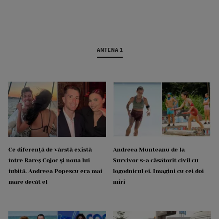
ANTENA 1
Ce diferență de vârstă există
Andreea Munteanu de la
între Rareș Cojoc și noua lui
Survivor s-a căsătorit civil cu
iubită. Andreea Popescu era mai
logodnicul ei. Imagini cu cei doi
mare decât el
miri