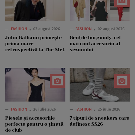
—
FASHION
03 august 2026
—
FASHION
02 august 2026
John Galliano primește
Gențile burgundy, cel
prima mare
mai cool accesoriu al
retrospectivă la The Met
sezonului
—
FASHION
26 iulie 2026
—
FASHION
25 iulie 2026
Piesele și accesoriile
7 tipuri de sneakers care
perfecte pentru o ținută
definesc SS26
de club