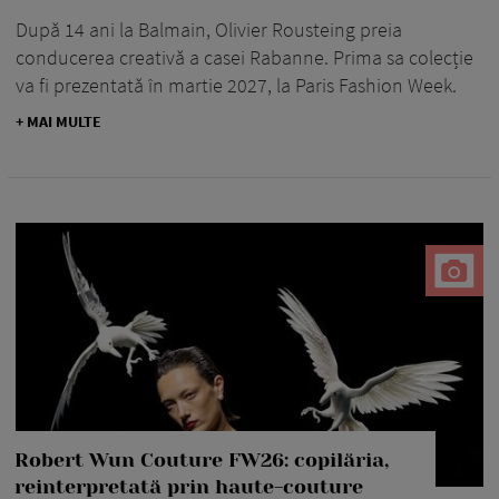
După 14 ani la Balmain, Olivier Rousteing preia
conducerea creativă a casei Rabanne. Prima sa colecție
va fi prezentată în martie 2027, la Paris Fashion Week.
+ MAI MULTE
Robert Wun Couture FW26: copilăria,
reinterpretată prin haute-couture