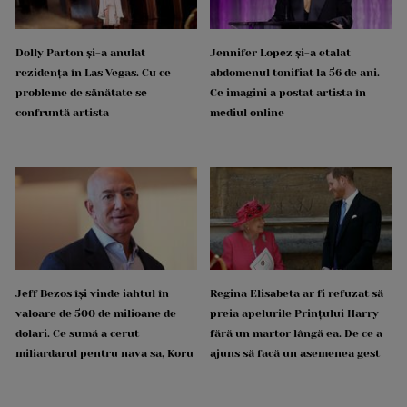
Dolly Parton și-a anulat
Jennifer Lopez și-a etalat
rezidența în Las Vegas. Cu ce
abdomenul tonifiat la 56 de ani.
probleme de sănătate se
Ce imagini a postat artista în
confruntă artista
mediul online
Jeff Bezos își vinde iahtul în
Regina Elisabeta ar fi refuzat să
valoare de 500 de milioane de
preia apelurile Prințului Harry
dolari. Ce sumă a cerut
fără un martor lângă ea. De ce a
miliardarul pentru nava sa, Koru
ajuns să facă un asemenea gest