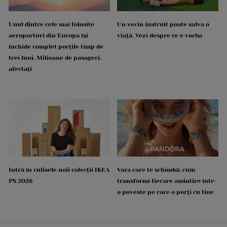
Unul dintre cele mai folosite
Un vecin instruit poate salva o
aeroporturi din Europa își
viață. Vezi despre ce e vorba
închide complet porțile timp de
trei luni. Milioane de pasageri,
afectați
Intră în culisele noii colecții IKEA
Vara care te schimbă: cum
PS 2026
transformi fiecare amintire într-
o poveste pe care o porți cu tine