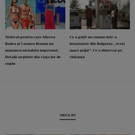
Motivul pentru care Mircea
Ce a pățit un român într-o
Badea și Carmen Brumă nu
benzinărie din Bulgaria: „Aveți
mănâncă niciodată împreună.
mare grijă!”. Ce a observat pe
Detalii neștiute din viața lor de
chitanță
cuplu
UNICA.RO