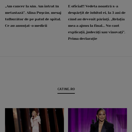
„Am cancer la sân. Am intrat în
E oficial!! Vedeta noastră s-a
metastază”. Alina Pușcău, mesaj
despărțit de iubitul ei, la 3 ani de
tulburător de pe patul de spital.
când au devenit părinți. „Relația
Ce au anunțat-o medicii
mea a ajuns la final... Nu caut
explicații, judecăți sau vinovați”.
Prima declarație
CATINE.RO