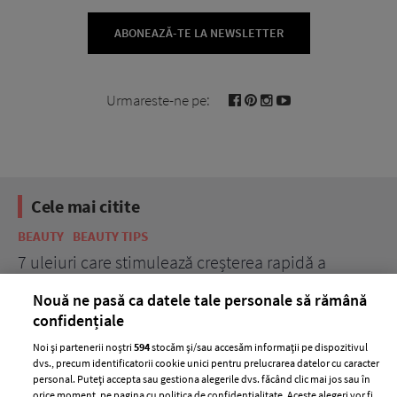
ABONEAZĂ-TE LA NEWSLETTER
Urmareste-ne pe:
Cele mai citite
BEAUTY
BEAUTY TIPS
BE
țe
7 uleiuri care stimulează creșterea rapidă a
Ce
părului
de
Nouă ne pasă ca datele tale personale să rămână
confidențiale
Noi și partenerii noștri
594
stocăm și/sau accesăm informații pe dispozitivul
dvs., precum identificatorii cookie unici pentru prelucrarea datelor cu caracter
personal. Puteți accepta sau gestiona alegerile dvs. făcând clic mai jos sau în
orice moment, pe pagina cu politica de confidențialitate. Aceste alegeri vor fi