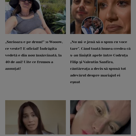
„Surioara e pe drum!” :o Wooow,
„Nu mi-e jenă să o spun cu voce
ce veste!! E oficial! Îndrăgita
tare”. Când toată lumea credea că
vedetă e din nou însărcinată, la
s-au liniștit apele între Codruța
40 de ani! Uite ce frumos a
Filip și Valentin Sanfira,
anunțat!
cântăreața a decis să spună tot
adevărul despre mariajul ei
eșuat