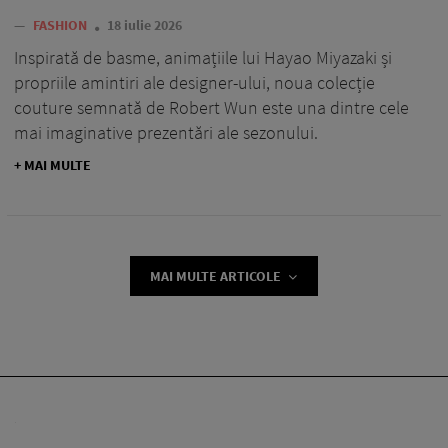
—
FASHION
18 iulie 2026
Inspirată de basme, animațiile lui Hayao Miyazaki și
propriile amintiri ale designer-ului, noua colecție
couture semnată de Robert Wun este una dintre cele
mai imaginative prezentări ale sezonului.
+ MAI MULTE
MAI MULTE ARTICOLE