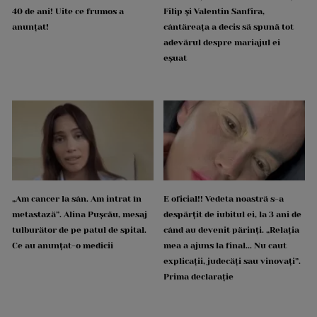
40 de ani! Uite ce frumos a
Filip și Valentin Sanfira,
anunțat!
cântăreața a decis să spună tot
adevărul despre mariajul ei
eșuat
„Am cancer la sân. Am intrat în
E oficial!! Vedeta noastră s-a
metastază”. Alina Pușcău, mesaj
despărțit de iubitul ei, la 3 ani de
tulburător de pe patul de spital.
când au devenit părinți. „Relația
Ce au anunțat-o medicii
mea a ajuns la final... Nu caut
explicații, judecăți sau vinovați”.
Prima declarație