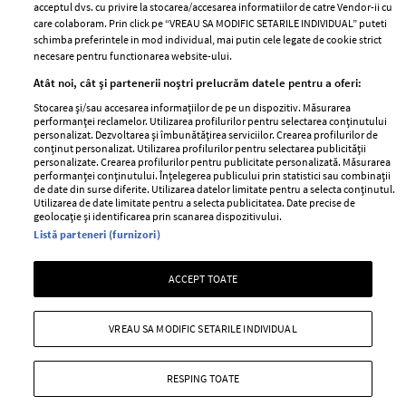
acceptul dvs. cu privire la stocarea/accesarea informatiilor de catre Vendor-ii cu
Abonamente
care colaboram. Prin click pe “VREAU SA MODIFIC SETARILE INDIVIDUAL” puteti
schimba preferintele in mod individual, mai putin cele legate de cookie strict
necesare pentru functionarea website-ului.
Stiri
Libertatea pentru
Atât noi, cât și partenerii noștri prelucrăm datele pentru a oferi:
femei
GSP
Stocarea și/sau accesarea informațiilor de pe un dispozitiv. Măsurarea
Viva
performanței reclamelor. Utilizarea profilurilor pentru selectarea conținutului
Unica
personalizat. Dezvoltarea și îmbunătățirea serviciilor. Crearea profilurilor de
Avantaje
conținut personalizat. Utilizarea profilurilor pentru selectarea publicității
Baby
personalizate. Crearea profilurilor pentru publicitate personalizată. Măsurarea
Retete practice
performanței conținutului. Înțelegerea publicului prin statistici sau combinații
Retete
de date din surse diferite. Utilizarea datelor limitate pentru a selecta conținutul.
Utilizarea de date limitate pentru a selecta publicitatea. Date precise de
geolocație și identificarea prin scanarea dispozitivului.
Pariază responsabil! Decizia ONJN nr. 821/25.09.2025.
Listă parteneri (furnizori)
Jocurile de noroc sunt interzise minorilor.
ACCEPT TOATE
Copyright © 2026 Ringier Romania SRL
VREAU SA MODIFIC SETARILE INDIVIDUAL
RESPING TOATE