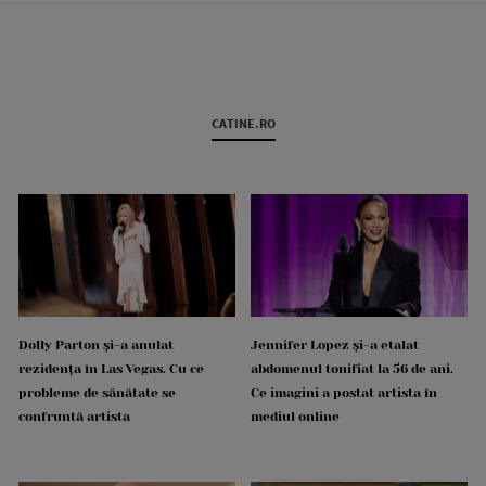
CATINE.RO
Dolly Parton și-a anulat
Jennifer Lopez și-a etalat
rezidența în Las Vegas. Cu ce
abdomenul tonifiat la 56 de ani.
probleme de sănătate se
Ce imagini a postat artista în
confruntă artista
mediul online