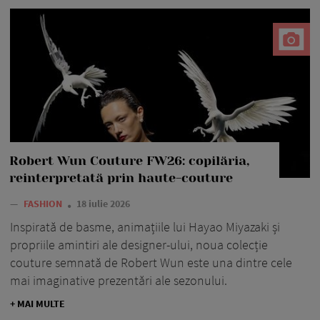
Robert Wun Couture FW26: copilăria,
reinterpretată prin haute-couture
—
FASHION
18 iulie 2026
Inspirată de basme, animațiile lui Hayao Miyazaki și
propriile amintiri ale designer-ului, noua colecție
couture semnată de Robert Wun este una dintre cele
mai imaginative prezentări ale sezonului.
+ MAI MULTE