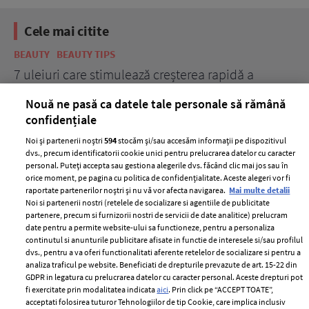
Cele mai citite
BEAUTY
BEAUTY TIPS
BE
țe
7 uleiuri care stimulează creșterea rapidă a
Ce
părului
de
Nouă ne pasă ca datele tale personale să rămână
confidențiale
Noi și partenerii noștri
594
stocăm și/sau accesăm informații pe dispozitivul
dvs., precum identificatorii cookie unici pentru prelucrarea datelor cu caracter
personal. Puteți accepta sau gestiona alegerile dvs. făcând clic mai jos sau în
orice moment, pe pagina cu politica de confidențialitate. Aceste alegeri vor fi
raportate partenerilor noștri și nu vă vor afecta navigarea.
Mai multe detalii
Noi si partenerii nostri (retelele de socializare si agentiile de publicitate
partenere, precum si furnizorii nostri de servicii de date analitice) prelucram
ELLE Style Awards
Termeni si conditii
date pentru a permite website-ului sa functioneze, pentru a personaliza
2024
continutul si anunturile publicitare afisate in functie de interesele si/sau profilul
Politica de
dvs., pentru a va oferi functionalitati aferente retelelor de socializare si pentru a
Despre ELLE
confidențialitate
analiza traficul pe website. Beneficiati de drepturile prevazute de art. 15-22 din
Romania
GDPR in legatura cu prelucrarea datelor cu caracter personal. Aceste drepturi pot
Politica de cookies
fi exercitate prin modalitatea indicata
aici
. Prin click pe “ACCEPT TOATE”,
Contact
Publicitate
acceptati folosirea tuturor Tehnologiilor de tip Cookie, care implica inclusiv