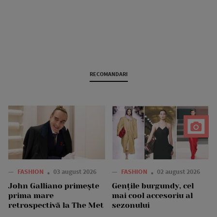
RECOMANDARI
—
FASHION
03 august 2026
—
FASHION
02 august 2026
John Galliano primește
Gențile burgundy, cel
prima mare
mai cool accesoriu al
retrospectivă la The Met
sezonului