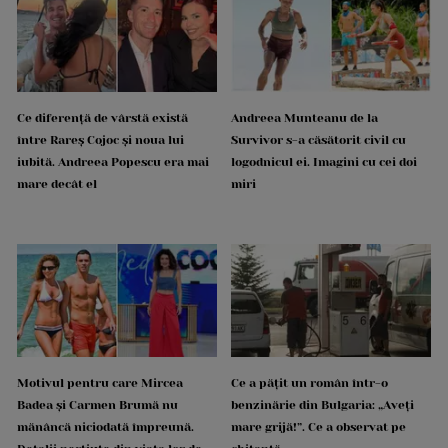
Ce diferență de vârstă există
Andreea Munteanu de la
între Rareș Cojoc și noua lui
Survivor s-a căsătorit civil cu
iubită. Andreea Popescu era mai
logodnicul ei. Imagini cu cei doi
mare decât el
miri
Motivul pentru care Mircea
Ce a pățit un român într-o
Badea și Carmen Brumă nu
benzinărie din Bulgaria: „Aveți
mănâncă niciodată împreună.
mare grijă!”. Ce a observat pe