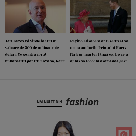
Jeff Bezos își vinde iahtul în
Regina Elisabeta ar fi refuzat să
valoare de 500 de milioane de
preia apelurile Prințului Harry
dolari. Ce sumă a cerut
fără un martor lângă ea. De ce a
miliardarul pentru nava sa, Koru
ajuns să facă un asemenea gest
fashion
MAI MULTE DIN