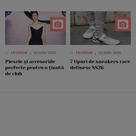
—
FASHION
26 iulie 2026
—
FASHION
25 iulie 2026
Piesele și accesoriile
7 tipuri de sneakers care
perfecte pentru o ținută
definesc SS26
de club