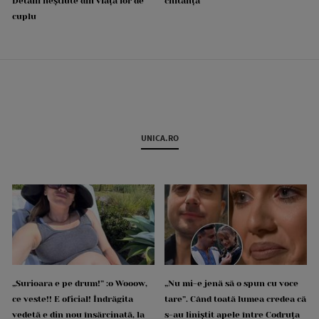
Detalii neștiute din viața lor de
chitanță
cuplu
UNICA.RO
„Surioara e pe drum!” :o Wooow,
„Nu mi-e jenă să o spun cu voce
ce veste!! E oficial! Îndrăgita
tare”. Când toată lumea credea că
vedetă e din nou însărcinată, la
s-au liniștit apele între Codruța