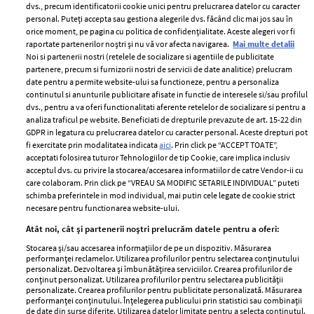
dvs., precum identificatorii cookie unici pentru prelucrarea datelor cu caracter
personal. Puteți accepta sau gestiona alegerile dvs. făcând clic mai jos sau în
orice moment, pe pagina cu politica de confidențialitate. Aceste alegeri vor fi
raportate partenerilor noștri și nu vă vor afecta navigarea.
Mai multe detalii
Noi si partenerii nostri (retelele de socializare si agentiile de publicitate
partenere, precum si furnizorii nostri de servicii de date analitice) prelucram
ELLE Style Awards
Termeni si conditii
date pentru a permite website-ului sa functioneze, pentru a personaliza
2024
continutul si anunturile publicitare afisate in functie de interesele si/sau profilul
Politica de
dvs., pentru a va oferi functionalitati aferente retelelor de socializare si pentru a
Despre ELLE
confidențialitate
analiza traficul pe website. Beneficiati de drepturile prevazute de art. 15-22 din
Romania
GDPR in legatura cu prelucrarea datelor cu caracter personal. Aceste drepturi pot
Politica de cookies
fi exercitate prin modalitatea indicata
aici
. Prin click pe “ACCEPT TOATE”,
Contact
Publicitate
acceptati folosirea tuturor Tehnologiilor de tip Cookie, care implica inclusiv
acceptul dvs. cu privire la stocarea/accesarea informatiilor de catre Vendor-ii cu
Abonamente
care colaboram. Prin click pe “VREAU SA MODIFIC SETARILE INDIVIDUAL” puteti
schimba preferintele in mod individual, mai putin cele legate de cookie strict
necesare pentru functionarea website-ului.
Stiri
Libertatea pentru
Atât noi, cât și partenerii noștri prelucrăm datele pentru a oferi:
femei
GSP
Stocarea și/sau accesarea informațiilor de pe un dispozitiv. Măsurarea
Viva
performanței reclamelor. Utilizarea profilurilor pentru selectarea conținutului
Unica
personalizat. Dezvoltarea și îmbunătățirea serviciilor. Crearea profilurilor de
Avantaje
conținut personalizat. Utilizarea profilurilor pentru selectarea publicității
Baby
personalizate. Crearea profilurilor pentru publicitate personalizată. Măsurarea
Retete practice
performanței conținutului. Înțelegerea publicului prin statistici sau combinații
Retete
de date din surse diferite. Utilizarea datelor limitate pentru a selecta conținutul.