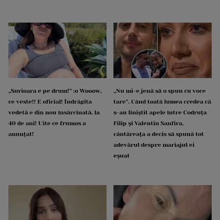
„Surioara e pe drum!” :o Wooow,
„Nu mi-e jenă să o spun cu voce
ce veste!! E oficial! Îndrăgita
tare”. Când toată lumea credea că
vedetă e din nou însărcinată, la
s-au liniștit apele între Codruța
40 de ani! Uite ce frumos a
Filip și Valentin Sanfira,
anunțat!
cântăreața a decis să spună tot
adevărul despre mariajul ei
eșuat