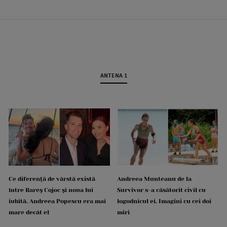
ANTENA 1
Ce diferență de vârstă există
Andreea Munteanu de la
între Rareș Cojoc și noua lui
Survivor s-a căsătorit civil cu
iubită. Andreea Popescu era mai
logodnicul ei. Imagini cu cei doi
mare decât el
miri