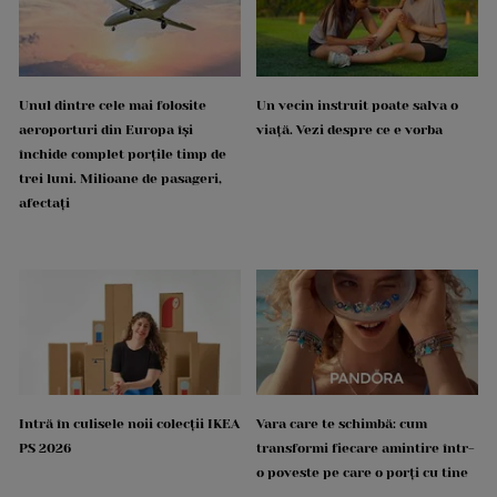
Unul dintre cele mai folosite
Un vecin instruit poate salva o
aeroporturi din Europa își
viață. Vezi despre ce e vorba
închide complet porțile timp de
trei luni. Milioane de pasageri,
afectați
Intră în culisele noii colecții IKEA
Vara care te schimbă: cum
PS 2026
transformi fiecare amintire într-
o poveste pe care o porți cu tine