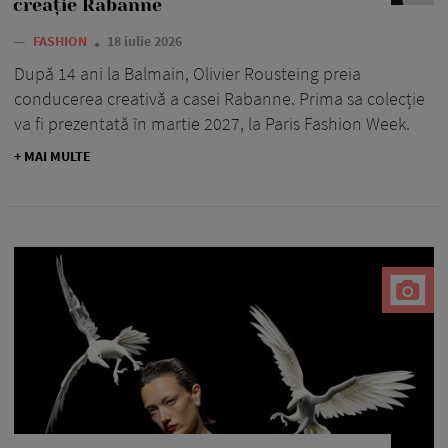
creație Rabanne
—
FASHION
18 iulie 2026
După 14 ani la Balmain, Olivier Rousteing preia
conducerea creativă a casei Rabanne. Prima sa colecție
va fi prezentată în martie 2027, la Paris Fashion Week.
+ MAI MULTE