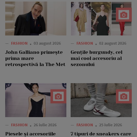
—
FASHION
03 august 2026
—
FASHION
02 august 2026
John Galliano primește
Gențile burgundy, cel
prima mare
mai cool accesoriu al
retrospectivă la The Met
sezonului
—
FASHION
26 iulie 2026
—
FASHION
25 iulie 2026
Piesele și accesoriile
7 tipuri de sneakers care