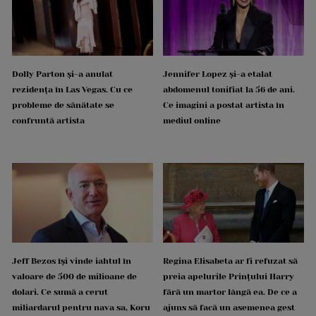
Dolly Parton și-a anulat
Jennifer Lopez și-a etalat
rezidența în Las Vegas. Cu ce
abdomenul tonifiat la 56 de ani.
probleme de sănătate se
Ce imagini a postat artista în
confruntă artista
mediul online
Jeff Bezos își vinde iahtul în
Regina Elisabeta ar fi refuzat să
valoare de 500 de milioane de
preia apelurile Prințului Harry
dolari. Ce sumă a cerut
fără un martor lângă ea. De ce a
miliardarul pentru nava sa, Koru
ajuns să facă un asemenea gest