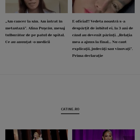
„Am cancer la sân. Am intrat în
E oficial!! Vedeta noastră s-a
metastază”. Alina Pușcău, mesaj
despărțit de iubitul ei, la 3 ani de
tulburător de pe patul de spital.
când au devenit părinți. „Relația
Ce au anunțat-o medicii
mea a ajuns la final... Nu caut
explicații, judecăți sau vinovați”.
Prima declarație
CATINE.RO