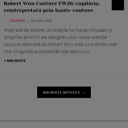
Robert Wun Couture FW26: copilăria,
reinterpretată prin haute-couture
—
FASHION
18 iulie 2026
Inspirată de basme, animațiile lui Hayao Miyazaki și
propriile amintiri ale designer-ului, noua colecție
couture semnată de Robert Wun este una dintre cele
mai imaginative prezentări ale sezonului.
+ MAI MULTE
MAI MULTE ARTICOLE