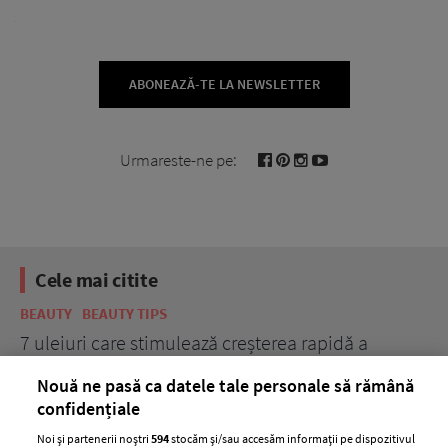
ABONEAZĂ-TE LA NEWSLETTER
Urmareste-ne pe:
Cele mai citite
BEAUTY
BEAUTY TIPS
BE
țe
7 uleiuri care stimulează creșterea rapidă a
Ce
părului
de
Nouă ne pasă ca datele tale personale să rămână
confidențiale
Noi și partenerii noștri
594
stocăm și/sau accesăm informații pe dispozitivul