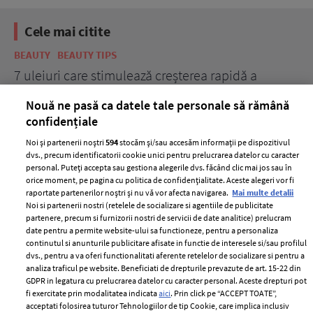
Cele mai citite
BEAUTY
BEAUTY TIPS
BE
țe
7 uleiuri care stimulează creșterea rapidă a
Ce
părului
de
Nouă ne pasă ca datele tale personale să rămână
confidențiale
Noi și partenerii noștri
594
stocăm și/sau accesăm informații pe dispozitivul
dvs., precum identificatorii cookie unici pentru prelucrarea datelor cu caracter
personal. Puteți accepta sau gestiona alegerile dvs. făcând clic mai jos sau în
orice moment, pe pagina cu politica de confidențialitate. Aceste alegeri vor fi
raportate partenerilor noștri și nu vă vor afecta navigarea.
Mai multe detalii
Noi si partenerii nostri (retelele de socializare si agentiile de publicitate
partenere, precum si furnizorii nostri de servicii de date analitice) prelucram
ELLE Style Awards
Termeni si conditii
date pentru a permite website-ului sa functioneze, pentru a personaliza
2024
continutul si anunturile publicitare afisate in functie de interesele si/sau profilul
Politica de
dvs., pentru a va oferi functionalitati aferente retelelor de socializare si pentru a
Despre ELLE
confidențialitate
analiza traficul pe website. Beneficiati de drepturile prevazute de art. 15-22 din
Romania
GDPR in legatura cu prelucrarea datelor cu caracter personal. Aceste drepturi pot
Politica de cookies
fi exercitate prin modalitatea indicata
aici
. Prin click pe “ACCEPT TOATE”,
Contact
Publicitate
acceptati folosirea tuturor Tehnologiilor de tip Cookie, care implica inclusiv