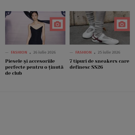
—
FASHION
26 iulie 2026
—
FASHION
25 iulie 2026
Piesele și accesoriile
7 tipuri de sneakers care
perfecte pentru o ținută
definesc SS26
de club