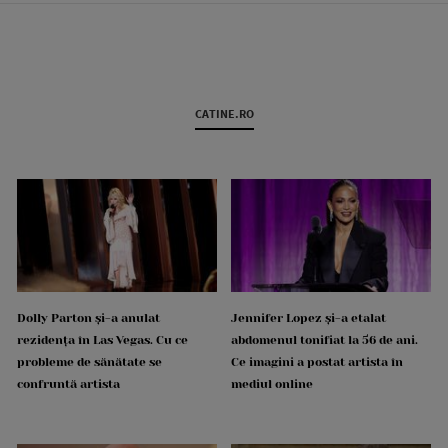
CATINE.RO
Dolly Parton și-a anulat
Jennifer Lopez și-a etalat
rezidența în Las Vegas. Cu ce
abdomenul tonifiat la 56 de ani.
probleme de sănătate se
Ce imagini a postat artista în
confruntă artista
mediul online