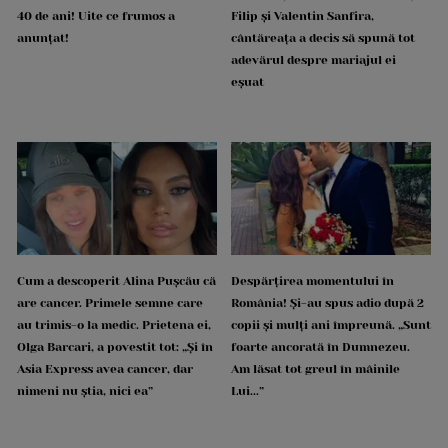
40 de ani! Uite ce frumos a
Filip și Valentin Sanfira,
anunțat!
cântăreața a decis să spună tot
adevărul despre mariajul ei
eșuat
Cum a descoperit Alina Pușcău că
Despărțirea momentului în
are cancer. Primele semne care
România! Și-au spus adio după 2
au trimis-o la medic. Prietena ei,
copii și mulți ani împreună. „Sunt
Olga Barcari, a povestit tot: „Și în
foarte ancorată în Dumnezeu.
Asia Express avea cancer, dar
Am lăsat tot greul în mâinile
nimeni nu știa, nici ea”
Lui...”