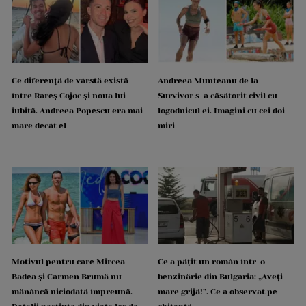
Ce diferență de vârstă există
Andreea Munteanu de la
între Rareș Cojoc și noua lui
Survivor s-a căsătorit civil cu
iubită. Andreea Popescu era mai
logodnicul ei. Imagini cu cei doi
mare decât el
miri
Motivul pentru care Mircea
Ce a pățit un român într-o
Badea și Carmen Brumă nu
benzinărie din Bulgaria: „Aveți
mănâncă niciodată împreună.
mare grijă!”. Ce a observat pe