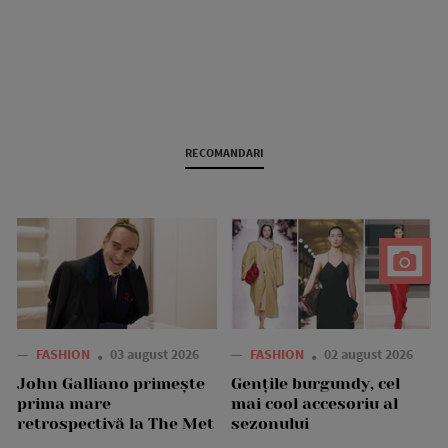
RECOMANDARI
—
FASHION
03 august 2026
—
FASHION
02 august 2026
John Galliano primește
Gențile burgundy, cel
prima mare
mai cool accesoriu al
retrospectivă la The Met
sezonului