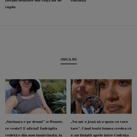
Detalii neștiute din viața lor de
chitanță
cuplu
UNICA.RO
„Surioara e pe drum!” :o Wooow,
„Nu mi-e jenă să o spun cu voce
ce veste!! E oficial! Îndrăgita
tare”. Când toată lumea credea că
vedetă e din nou însărcinată, la
s-au liniștit apele între Codruța