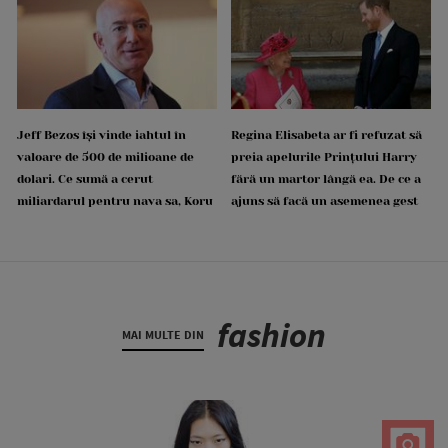
Jeff Bezos își vinde iahtul în
Regina Elisabeta ar fi refuzat să
valoare de 500 de milioane de
preia apelurile Prințului Harry
dolari. Ce sumă a cerut
fără un martor lângă ea. De ce a
miliardarul pentru nava sa, Koru
ajuns să facă un asemenea gest
fashion
MAI MULTE DIN