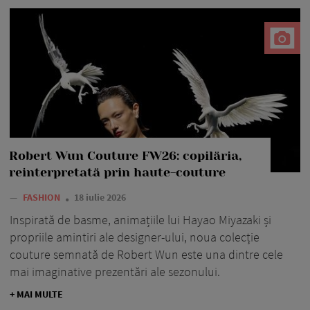
Robert Wun Couture FW26: copilăria,
reinterpretată prin haute-couture
—
FASHION
18 iulie 2026
Inspirată de basme, animațiile lui Hayao Miyazaki și
propriile amintiri ale designer-ului, noua colecție
couture semnată de Robert Wun este una dintre cele
mai imaginative prezentări ale sezonului.
+ MAI MULTE