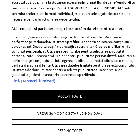
acceptul dvs. cu privire la stocarea/accesarea informatiilor de catre Vendor-ii cu
Abonamente
care colaboram. Prin click pe “VREAU SA MODIFIC SETARILE INDIVIDUAL” puteti
schimba preferintele in mod individual, mai putin cele legate de cookie strict
necesare pentru functionarea website-ului.
Stiri
Libertatea pentru
Atât noi, cât și partenerii noștri prelucrăm datele pentru a oferi:
femei
GSP
Stocarea și/sau accesarea informațiilor de pe un dispozitiv. Măsurarea
Viva
performanței reclamelor. Utilizarea profilurilor pentru selectarea conținutului
Unica
personalizat. Dezvoltarea și îmbunătățirea serviciilor. Crearea profilurilor de
Avantaje
conținut personalizat. Utilizarea profilurilor pentru selectarea publicității
Baby
personalizate. Crearea profilurilor pentru publicitate personalizată. Măsurarea
Retete practice
performanței conținutului. Înțelegerea publicului prin statistici sau combinații
Retete
de date din surse diferite. Utilizarea datelor limitate pentru a selecta conținutul.
Utilizarea de date limitate pentru a selecta publicitatea. Date precise de
geolocație și identificarea prin scanarea dispozitivului.
Pariază responsabil! Decizia ONJN nr. 821/25.09.2025.
Listă parteneri (furnizori)
Jocurile de noroc sunt interzise minorilor.
ACCEPT TOATE
Copyright © 2026 Ringier Romania SRL
VREAU SA MODIFIC SETARILE INDIVIDUAL
RESPING TOATE