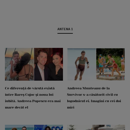
ANTENA 1
Ce diferență de vârstă există
Andreea Munteanu de la
între Rareș Cojoc și noua lui
Survivor s-a căsătorit civil cu
iubită. Andreea Popescu era mai
logodnicul ei. Imagini cu cei doi
mare decât el
miri