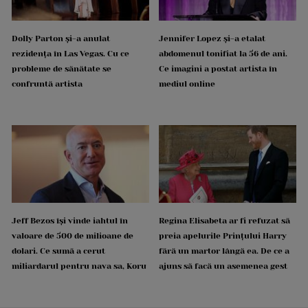
Dolly Parton și-a anulat
Jennifer Lopez și-a etalat
rezidența în Las Vegas. Cu ce
abdomenul tonifiat la 56 de ani.
probleme de sănătate se
Ce imagini a postat artista în
confruntă artista
mediul online
Jeff Bezos își vinde iahtul în
Regina Elisabeta ar fi refuzat să
valoare de 500 de milioane de
preia apelurile Prințului Harry
dolari. Ce sumă a cerut
fără un martor lângă ea. De ce a
miliardarul pentru nava sa, Koru
ajuns să facă un asemenea gest