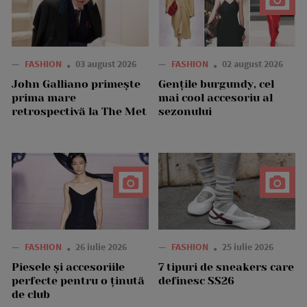
—
FASHION
03 august 2026
—
FASHION
02 august 2026
John Galliano primește
Gențile burgundy, cel
prima mare
mai cool accesoriu al
retrospectivă la The Met
sezonului
—
FASHION
26 iulie 2026
—
FASHION
25 iulie 2026
Piesele și accesoriile
7 tipuri de sneakers care
perfecte pentru o ținută
definesc SS26
de club