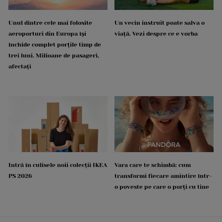
Unul dintre cele mai folosite
Un vecin instruit poate salva o
aeroporturi din Europa își
viață. Vezi despre ce e vorba
închide complet porțile timp de
trei luni. Milioane de pasageri,
afectați
Intră în culisele noii colecții IKEA
Vara care te schimbă: cum
PS 2026
transformi fiecare amintire într-
o poveste pe care o porți cu tine