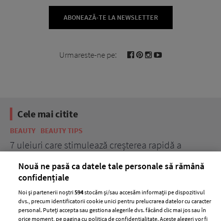
ABONEAZĂ-TE LA NEWSLETTER
Urmareste-ne pe:
Cele mai citite
BEAUTY
BEAUTY TIPS
BE
țe
7 uleiuri care stimulează creșterea rapidă a
Ce
părului
de
Nouă ne pasă ca datele tale personale să rămână
confidențiale
Noi și partenerii noștri
594
stocăm și/sau accesăm informații pe dispozitivul
dvs., precum identificatorii cookie unici pentru prelucrarea datelor cu caracter
personal. Puteți accepta sau gestiona alegerile dvs. făcând clic mai jos sau în
orice moment, pe pagina cu politica de confidențialitate. Aceste alegeri vor fi