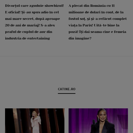
Divorțul care zguduie showbizul!
A plecat din România cu 11
E oficial! Și-au spus adio în cel
milioane de dolari în cont, de la
mai mare secret, după aproape
fostul soț, și și-a refăcut complet
20 de ani de mariaj! S-a ales
viața la Paris! Uită-te bine la
praful de cuplul de aur din
poză! Îți dai seama cine e femeia
industria de entertaining
din imagine?
CATINE.RO