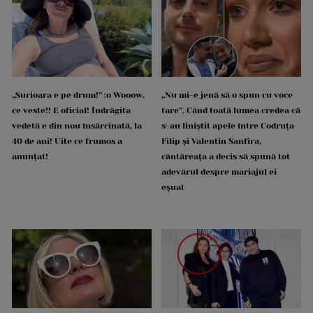
„Surioara e pe drum!” :o Wooow,
„Nu mi-e jenă să o spun cu voce
ce veste!! E oficial! Îndrăgita
tare”. Când toată lumea credea că
vedetă e din nou însărcinată, la
s-au liniștit apele între Codruța
40 de ani! Uite ce frumos a
Filip și Valentin Sanfira,
anunțat!
cântăreața a decis să spună tot
adevărul despre mariajul ei
eșuat