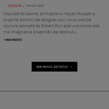
—
FASHION
18 iulie 2026
Inspirată de basme, animațiile lui Hayao Miyazaki și
propriile amintiri ale designer-ului, noua colecție
couture semnată de Robert Wun este una dintre cele
mai imaginative prezentări ale sezonului.
+ MAI MULTE
MAI MULTE ARTICOLE