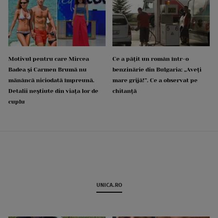
Motivul pentru care Mircea
Ce a pățit un român într-o
Badea și Carmen Brumă nu
benzinărie din Bulgaria: „Aveți
mănâncă niciodată împreună.
mare grijă!”. Ce a observat pe
Detalii neștiute din viața lor de
chitanță
cuplu
UNICA.RO