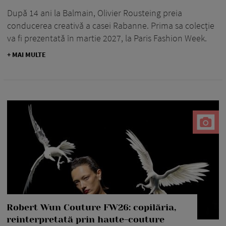
După 14 ani la Balmain, Olivier Rousteing preia
conducerea creativă a casei Rabanne. Prima sa colecție
va fi prezentată în martie 2027, la Paris Fashion Week.
+ MAI MULTE
Robert Wun Couture FW26: copilăria,
reinterpretată prin haute-couture