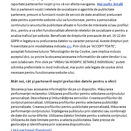
raportate partenerilor noștri și nu vă vor afecta navigarea.
Mai multe detalii
Noi si partenerii nostri (retelele de socializare si agentiile de publicitate
partenere, precum si furnizorii nostri de servicii de date analitice) prelucram
ELLE Style Awards
Termeni si conditii
date pentru a permite website-ului sa functioneze, pentru a personaliza
2024
continutul si anunturile publicitare afisate in functie de interesele si/sau profilul
Politica de
dvs., pentru a va oferi functionalitati aferente retelelor de socializare si pentru a
Despre ELLE
confidențialitate
analiza traficul pe website. Beneficiati de drepturile prevazute de art. 15-22 din
Romania
GDPR in legatura cu prelucrarea datelor cu caracter personal. Aceste drepturi pot
Politica de cookies
fi exercitate prin modalitatea indicata
aici
. Prin click pe “ACCEPT TOATE”,
Contact
Publicitate
acceptati folosirea tuturor Tehnologiilor de tip Cookie, care implica inclusiv
acceptul dvs. cu privire la stocarea/accesarea informatiilor de catre Vendor-ii cu
Abonamente
care colaboram. Prin click pe “VREAU SA MODIFIC SETARILE INDIVIDUAL” puteti
schimba preferintele in mod individual, mai putin cele legate de cookie strict
necesare pentru functionarea website-ului.
Stiri
Libertatea pentru
Atât noi, cât și partenerii noștri prelucrăm datele pentru a oferi:
femei
GSP
Stocarea și/sau accesarea informațiilor de pe un dispozitiv. Măsurarea
Viva
performanței reclamelor. Utilizarea profilurilor pentru selectarea conținutului
Unica
personalizat. Dezvoltarea și îmbunătățirea serviciilor. Crearea profilurilor de
Avantaje
conținut personalizat. Utilizarea profilurilor pentru selectarea publicității
Baby
personalizate. Crearea profilurilor pentru publicitate personalizată. Măsurarea
Retete practice
performanței conținutului. Înțelegerea publicului prin statistici sau combinații
Retete
de date din surse diferite. Utilizarea datelor limitate pentru a selecta conținutul.
Utilizarea de date limitate pentru a selecta publicitatea. Date precise de
geolocație și identificarea prin scanarea dispozitivului.
Pariază responsabil! Decizia ONJN nr. 821/25.09.2025.
Listă parteneri (furnizori)