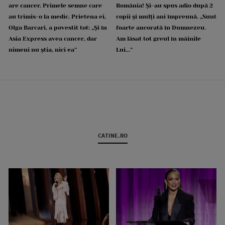
are cancer. Primele semne care
România! Și-au spus adio după 2
au trimis-o la medic. Prietena ei,
copii și mulți ani împreună. „Sunt
Olga Barcari, a povestit tot: „Și în
foarte ancorată în Dumnezeu.
Asia Express avea cancer, dar
Am lăsat tot greul în mâinile
nimeni nu știa, nici ea”
Lui...”
CATINE.RO