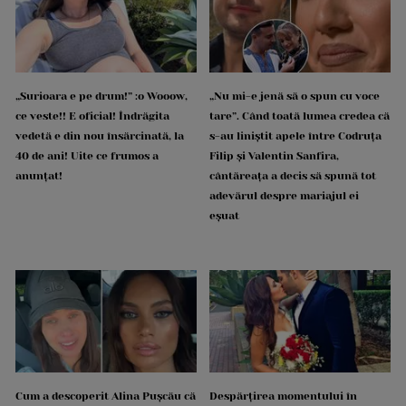
„Surioara e pe drum!” :o Wooow,
„Nu mi-e jenă să o spun cu voce
ce veste!! E oficial! Îndrăgita
tare”. Când toată lumea credea că
vedetă e din nou însărcinată, la
s-au liniștit apele între Codruța
40 de ani! Uite ce frumos a
Filip și Valentin Sanfira,
anunțat!
cântăreața a decis să spună tot
adevărul despre mariajul ei
eșuat
Cum a descoperit Alina Pușcău că
Despărțirea momentului în