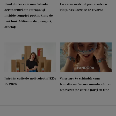
Unul dintre cele mai folosite
Un vecin instruit poate salva o
aeroporturi din Europa își
viață. Vezi despre ce e vorba
închide complet porțile timp de
trei luni. Milioane de pasageri,
afectați
Intră în culisele noii colecții IKEA
Vara care te schimbă: cum
PS 2026
transformi fiecare amintire într-
o poveste pe care o porți cu tine