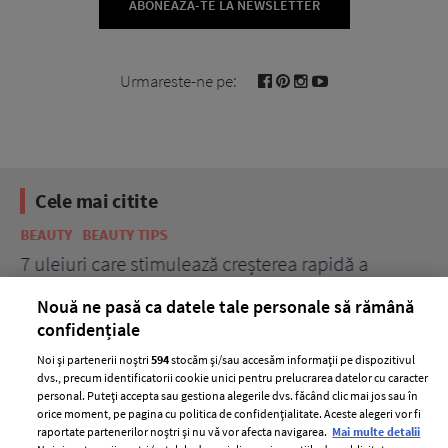
ABONEAZĂ-TE LA NEWSLETTER
Urmareste-ne pe:
Cele mai citite
BEAUTY
BEAUTY TIPS
BE
țe
7 uleiuri care stimulează creșterea rapidă a
Ce
părului
de
Nouă ne pasă ca datele tale personale să rămână
confidențiale
Noi și partenerii noștri
594
stocăm și/sau accesăm informații pe dispozitivul
dvs., precum identificatorii cookie unici pentru prelucrarea datelor cu caracter
personal. Puteți accepta sau gestiona alegerile dvs. făcând clic mai jos sau în
orice moment, pe pagina cu politica de confidențialitate. Aceste alegeri vor fi
raportate partenerilor noștri și nu vă vor afecta navigarea.
Mai multe detalii