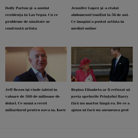
Dolly Parton și-a anulat
Jennifer Lopez și-a etalat
rezidența în Las Vegas. Cu ce
abdomenul tonifiat la 56 de ani.
probleme de sănătate se
Ce imagini a postat artista în
confruntă artista
mediul online
Jeff Bezos își vinde iahtul în
Regina Elisabeta ar fi refuzat să
valoare de 500 de milioane de
preia apelurile Prințului Harry
dolari. Ce sumă a cerut
fără un martor lângă ea. De ce a
miliardarul pentru nava sa, Koru
ajuns să facă un asemenea gest