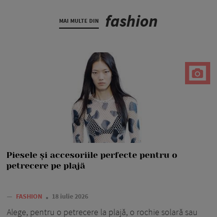
fashion
MAI MULTE DIN
Piesele și accesoriile perfecte pentru o
petrecere pe plajă
—
FASHION
18 iulie 2026
Alege, pentru o petrecere la plajă, o rochie solară sau