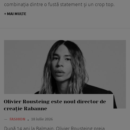
combinația dintre o fustă statement și un crop top.
+ MAI MULTE
Olivier Rousteing este noul director de
creație Rabanne
—
FASHION
18 iulie 2026
După 14 ani la Balmain, Olivier Rousteing preia