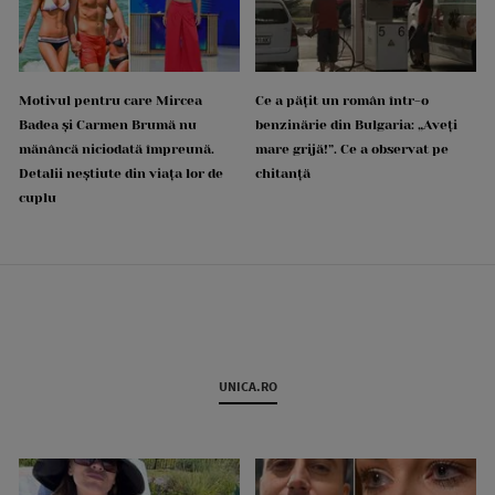
Motivul pentru care Mircea
Ce a pățit un român într-o
Badea și Carmen Brumă nu
benzinărie din Bulgaria: „Aveți
mănâncă niciodată împreună.
mare grijă!”. Ce a observat pe
Detalii neștiute din viața lor de
chitanță
cuplu
UNICA.RO