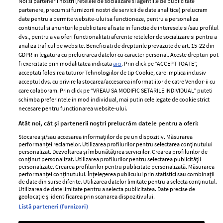
Noi si partenerii nostri (retelele de socializare si agentiile de publicitate
partenere, precum si furnizorii nostri de servicii de date analitice) prelucram
ELLE Style Awards
Termeni si conditii
date pentru a permite website-ului sa functioneze, pentru a personaliza
2024
continutul si anunturile publicitare afisate in functie de interesele si/sau profilul
Politica de
dvs., pentru a va oferi functionalitati aferente retelelor de socializare si pentru a
Despre ELLE
confidențialitate
analiza traficul pe website. Beneficiati de drepturile prevazute de art. 15-22 din
Romania
GDPR in legatura cu prelucrarea datelor cu caracter personal. Aceste drepturi pot
Politica de cookies
fi exercitate prin modalitatea indicata
aici
. Prin click pe “ACCEPT TOATE”,
Contact
Publicitate
acceptati folosirea tuturor Tehnologiilor de tip Cookie, care implica inclusiv
acceptul dvs. cu privire la stocarea/accesarea informatiilor de catre Vendor-ii cu
Abonamente
care colaboram. Prin click pe “VREAU SA MODIFIC SETARILE INDIVIDUAL” puteti
schimba preferintele in mod individual, mai putin cele legate de cookie strict
necesare pentru functionarea website-ului.
Stiri
Libertatea pentru
Atât noi, cât și partenerii noștri prelucrăm datele pentru a oferi:
femei
GSP
Stocarea și/sau accesarea informațiilor de pe un dispozitiv. Măsurarea
Viva
performanței reclamelor. Utilizarea profilurilor pentru selectarea conținutului
Unica
personalizat. Dezvoltarea și îmbunătățirea serviciilor. Crearea profilurilor de
Avantaje
conținut personalizat. Utilizarea profilurilor pentru selectarea publicității
Baby
personalizate. Crearea profilurilor pentru publicitate personalizată. Măsurarea
Retete practice
performanței conținutului. Înțelegerea publicului prin statistici sau combinații
Retete
de date din surse diferite. Utilizarea datelor limitate pentru a selecta conținutul.
Utilizarea de date limitate pentru a selecta publicitatea. Date precise de
geolocație și identificarea prin scanarea dispozitivului.
Pariază responsabil! Decizia ONJN nr. 821/25.09.2025.
Listă parteneri (furnizori)
Jocurile de noroc sunt interzise minorilor.