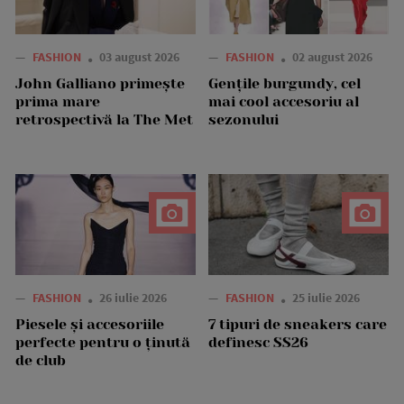
—
FASHION
03 august 2026
—
FASHION
02 august 2026
John Galliano primește
Gențile burgundy, cel
prima mare
mai cool accesoriu al
retrospectivă la The Met
sezonului
—
FASHION
26 iulie 2026
—
FASHION
25 iulie 2026
Piesele și accesoriile
7 tipuri de sneakers care
perfecte pentru o ținută
definesc SS26
de club