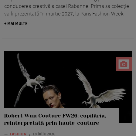
conducerea creativă a casei Rabanne. Prima sa colecție
va fi prezentată în martie 2027, la Paris Fashion Week.
+ MAI MULTE
Robert Wun Couture FW26: copilăria,
reinterpretată prin haute-couture
—
FASHION
18 iulie 2026