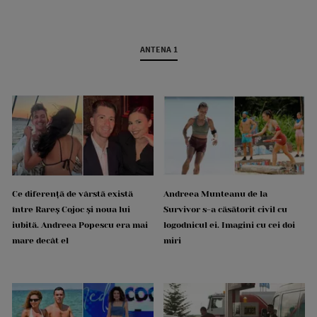
ANTENA 1
Ce diferență de vârstă există
Andreea Munteanu de la
între Rareș Cojoc și noua lui
Survivor s-a căsătorit civil cu
iubită. Andreea Popescu era mai
logodnicul ei. Imagini cu cei doi
mare decât el
miri