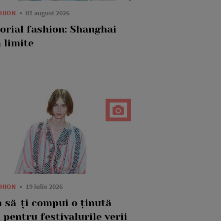
SHION
01 august 2026
torial fashion: Shanghai
 limite
SHION
19 iulie 2026
 să-ți compui o ținută
 pentru festivalurile verii