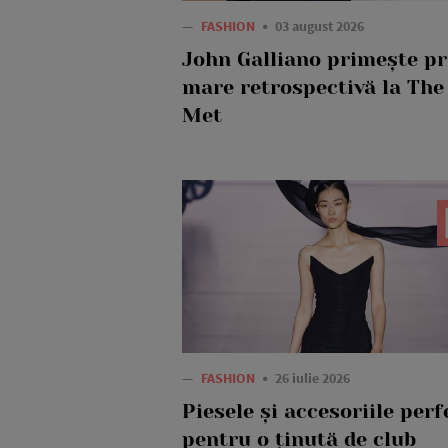
—
FASHION
03 august 2026
John Galliano primește p
mare retrospectivă la The
Met
—
FASHION
26 iulie 2026
Piesele și accesoriile perf
pentru o ținută de club