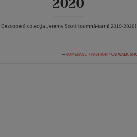
2020
Descoperă colecția Jeremy Scott toamnă-iarnă 2019-2020!
—
HOMEPAGE
/
FASHION
/
CATWALK SH