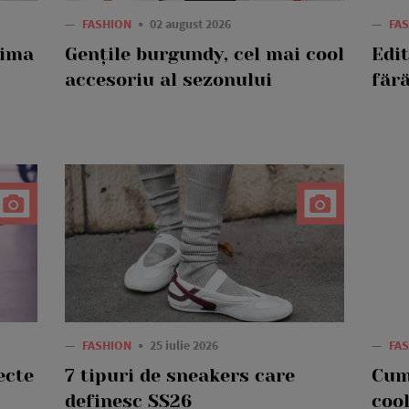
—
FASHION
02 august 2026
—
FA
rima
Gențile burgundy, cel mai cool
Edi
accesoriu al sezonului
fără
—
FASHION
25 iulie 2026
—
FA
ecte
7 tipuri de sneakers care
Cum
definesc SS26
cool