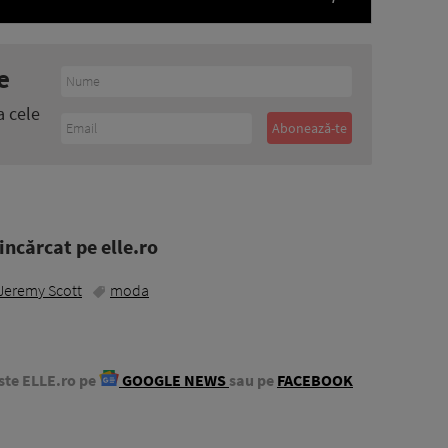
e
a cele
ncărcat pe elle.ro
Jeremy Scott
moda
ste ELLE.ro pe
GOOGLE NEWS
sau pe
FACEBOOK