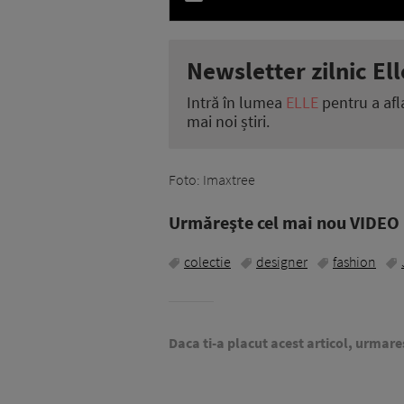
Newsletter zilnic Ell
Intră în lumea
ELLE
pentru a afl
mai noi știri.
Foto: Imaxtree
Urmăreşte cel mai nou VIDEO i
colectie
designer
fashion
Daca ti-a placut acest articol, urmare