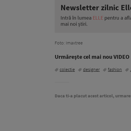
Newsletter zilnic Ell
Intră în lumea
ELLE
pentru a afl
mai noi știri.
Foto: Imaxtree
Urmăreşte cel mai nou VIDEO i
colectie
designer
fashion
Daca ti-a placut acest articol, urmare