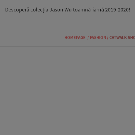
Descoperă colecția Jason Wu toamnă-iarnă 2019-2020!
—
HOMEPAGE
/
FASHION
/
CATWALK SH