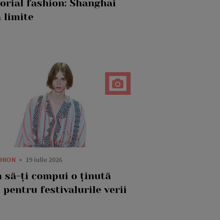
torial fashion: Shanghai
 limite
SHION
19 iulie 2026
 să-ți compui o ținută
 pentru festivalurile verii