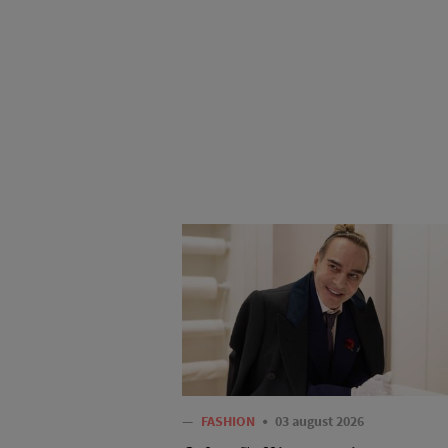
—
FASHION
03 august 2026