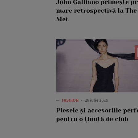
John Galliano primește p
mare retrospectivă la The
Met
—
FASHION
26 iulie 2026
Piesele și accesoriile perf
pentru o ținută de club