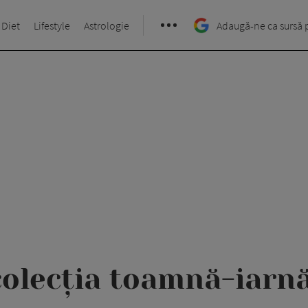
 Diet
Lifestyle
Astrologie
Adaugă-ne ca sursă 
olecția toamnă-iarn