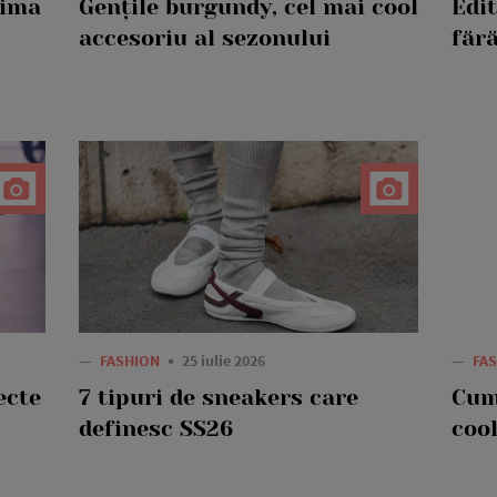
rima
Gențile burgundy, cel mai cool
Edi
accesoriu al sezonului
fără
—
FASHION
25 iulie 2026
—
FA
ecte
7 tipuri de sneakers care
Cum
definesc SS26
cool