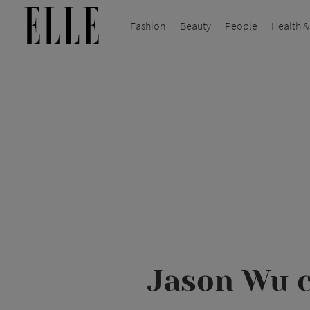
Fashion
Beauty
People
Health &
Jason Wu c