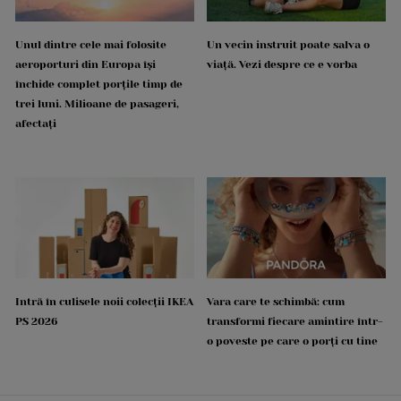
Unul dintre cele mai folosite
Un vecin instruit poate salva o
aeroporturi din Europa își
viață. Vezi despre ce e vorba
închide complet porțile timp de
trei luni. Milioane de pasageri,
afectați
Intră în culisele noii colecții IKEA
Vara care te schimbă: cum
PS 2026
transformi fiecare amintire într-
o poveste pe care o porți cu tine