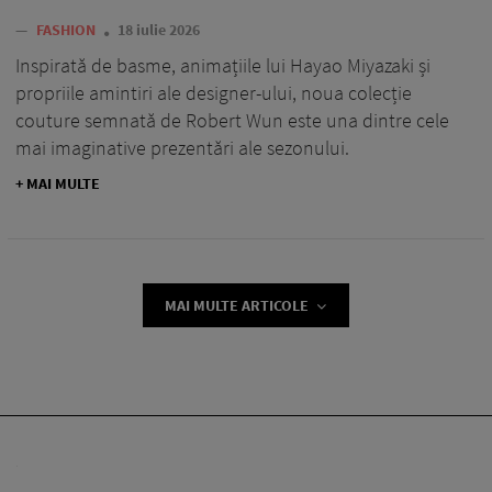
—
FASHION
18 iulie 2026
Inspirată de basme, animațiile lui Hayao Miyazaki și
propriile amintiri ale designer-ului, noua colecție
couture semnată de Robert Wun este una dintre cele
mai imaginative prezentări ale sezonului.
+ MAI MULTE
MAI MULTE ARTICOLE