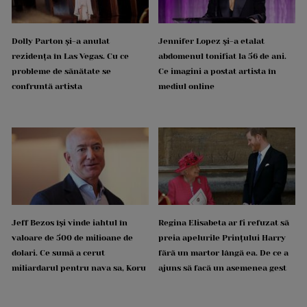
Dolly Parton și-a anulat
Jennifer Lopez și-a etalat
rezidența în Las Vegas. Cu ce
abdomenul tonifiat la 56 de ani.
probleme de sănătate se
Ce imagini a postat artista în
confruntă artista
mediul online
Jeff Bezos își vinde iahtul în
Regina Elisabeta ar fi refuzat să
valoare de 500 de milioane de
preia apelurile Prințului Harry
dolari. Ce sumă a cerut
fără un martor lângă ea. De ce a
miliardarul pentru nava sa, Koru
ajuns să facă un asemenea gest