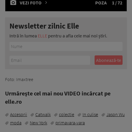
VEZI FOTO
POZA
1 / 72
Newsletter zilnic Elle
Intră în lumea
ELLE
pentru a afla cele mai noi știri.
Foto: Imaxtree
Urmăreşte cel mai nou VIDEO incărcat pe
elle.ro
Accesorii
Catwalk
colectie
In culise
Jason Wu
moda
New York
primavara-vara