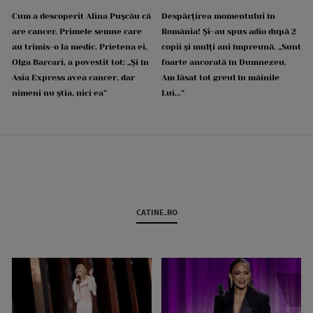
Cum a descoperit Alina Pușcău că
Despărțirea momentului în
are cancer. Primele semne care
România! Și-au spus adio după 2
au trimis-o la medic. Prietena ei,
copii și mulți ani împreună. „Sunt
Olga Barcari, a povestit tot: „Și în
foarte ancorată în Dumnezeu.
Asia Express avea cancer, dar
Am lăsat tot greul în mâinile
nimeni nu știa, nici ea”
Lui...”
CATINE.RO