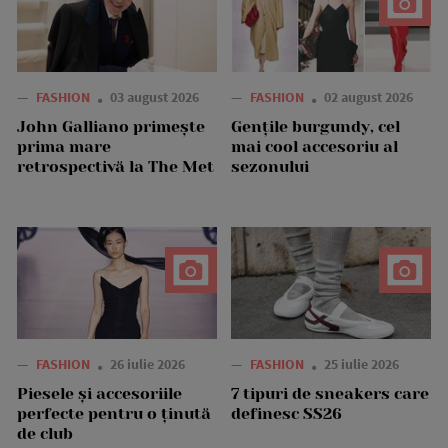
—
FASHION
03 august 2026
—
FASHION
02 august 2026
John Galliano primește
Gențile burgundy, cel
prima mare
mai cool accesoriu al
retrospectivă la The Met
sezonului
—
FASHION
26 iulie 2026
—
FASHION
25 iulie 2026
Piesele și accesoriile
7 tipuri de sneakers care
perfecte pentru o ținută
definesc SS26
de club