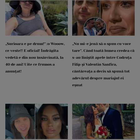
„Surioara e pe drum!” :o Wooow,
„Nu mi-e jenă să o spun cu voce
ce veste!! E oficial! Îndrăgita
tare”. Când toată lumea credea că
vedetă e din nou însărcinată, la
s-au liniștit apele între Codruța
40 de ani! Uite ce frumos a
Filip și Valentin Sanfira,
anunțat!
cântăreața a decis să spună tot
adevărul despre mariajul ei
eșuat