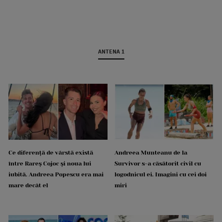
ANTENA 1
Ce diferență de vârstă există
Andreea Munteanu de la
între Rareș Cojoc și noua lui
Survivor s-a căsătorit civil cu
iubită. Andreea Popescu era mai
logodnicul ei. Imagini cu cei doi
mare decât el
miri