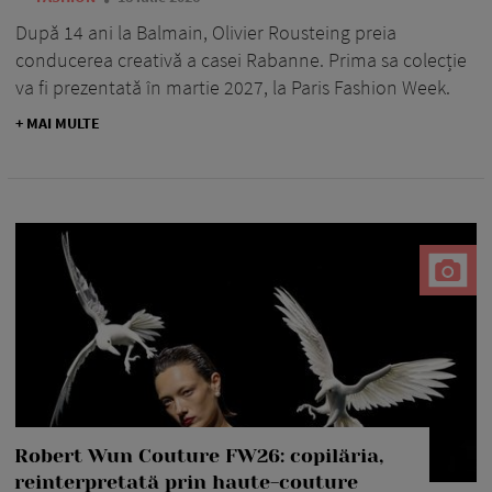
După 14 ani la Balmain, Olivier Rousteing preia
conducerea creativă a casei Rabanne. Prima sa colecție
va fi prezentată în martie 2027, la Paris Fashion Week.
+ MAI MULTE
Robert Wun Couture FW26: copilăria,
reinterpretată prin haute-couture