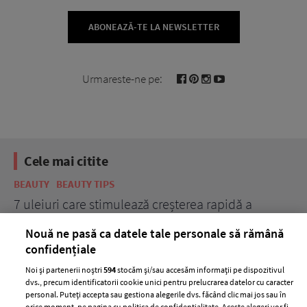
ABONEAZĂ-TE LA NEWSLETTER
Urmareste-ne pe:
Cele mai citite
BEAUTY
BEAUTY TIPS
BE
țe
7 uleiuri care stimulează creșterea rapidă a
Ce
părului
de
Nouă ne pasă ca datele tale personale să rămână
confidențiale
Noi și partenerii noștri
594
stocăm și/sau accesăm informații pe dispozitivul
dvs., precum identificatorii cookie unici pentru prelucrarea datelor cu caracter
personal. Puteți accepta sau gestiona alegerile dvs. făcând clic mai jos sau în
orice moment, pe pagina cu politica de confidențialitate. Aceste alegeri vor fi