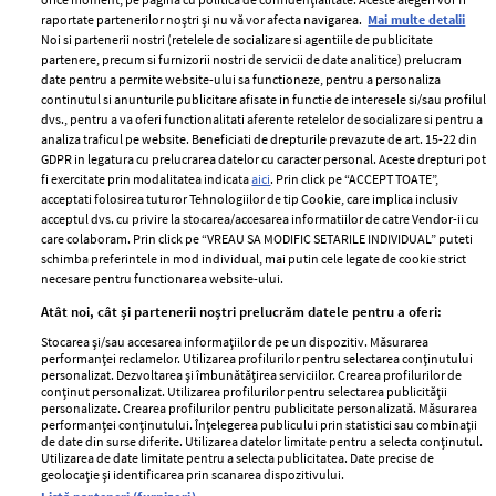
raportate partenerilor noștri și nu vă vor afecta navigarea.
Mai multe detalii
Noi si partenerii nostri (retelele de socializare si agentiile de publicitate
partenere, precum si furnizorii nostri de servicii de date analitice) prelucram
ELLE Style Awards
Termeni si conditii
date pentru a permite website-ului sa functioneze, pentru a personaliza
2024
continutul si anunturile publicitare afisate in functie de interesele si/sau profilul
Politica de
dvs., pentru a va oferi functionalitati aferente retelelor de socializare si pentru a
Despre ELLE
confidențialitate
analiza traficul pe website. Beneficiati de drepturile prevazute de art. 15-22 din
Romania
GDPR in legatura cu prelucrarea datelor cu caracter personal. Aceste drepturi pot
Politica de cookies
fi exercitate prin modalitatea indicata
aici
. Prin click pe “ACCEPT TOATE”,
Contact
Publicitate
acceptati folosirea tuturor Tehnologiilor de tip Cookie, care implica inclusiv
acceptul dvs. cu privire la stocarea/accesarea informatiilor de catre Vendor-ii cu
Abonamente
care colaboram. Prin click pe “VREAU SA MODIFIC SETARILE INDIVIDUAL” puteti
schimba preferintele in mod individual, mai putin cele legate de cookie strict
necesare pentru functionarea website-ului.
Stiri
Libertatea pentru
Atât noi, cât și partenerii noștri prelucrăm datele pentru a oferi:
femei
GSP
Stocarea și/sau accesarea informațiilor de pe un dispozitiv. Măsurarea
Viva
performanței reclamelor. Utilizarea profilurilor pentru selectarea conținutului
Unica
personalizat. Dezvoltarea și îmbunătățirea serviciilor. Crearea profilurilor de
Avantaje
conținut personalizat. Utilizarea profilurilor pentru selectarea publicității
Baby
personalizate. Crearea profilurilor pentru publicitate personalizată. Măsurarea
Retete practice
performanței conținutului. Înțelegerea publicului prin statistici sau combinații
Retete
de date din surse diferite. Utilizarea datelor limitate pentru a selecta conținutul.
Utilizarea de date limitate pentru a selecta publicitatea. Date precise de
geolocație și identificarea prin scanarea dispozitivului.
Pariază responsabil! Decizia ONJN nr. 821/25.09.2025.