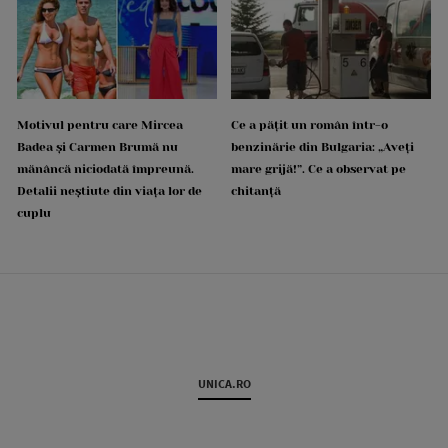
Motivul pentru care Mircea
Ce a pățit un român într-o
Badea și Carmen Brumă nu
benzinărie din Bulgaria: „Aveți
mănâncă niciodată împreună.
mare grijă!”. Ce a observat pe
Detalii neștiute din viața lor de
chitanță
cuplu
UNICA.RO