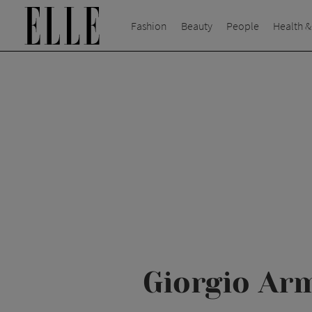
Fashion
Beauty
People
Health &
Giorgio Ar