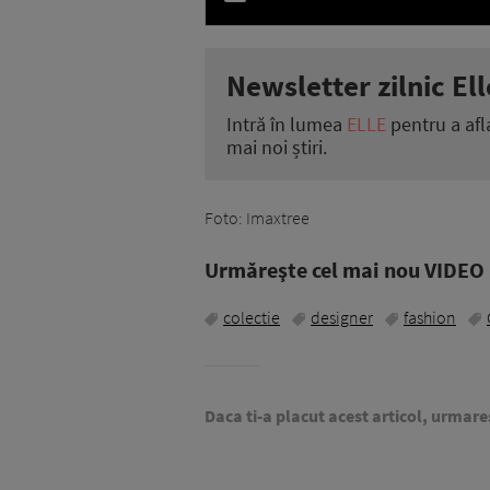
Newsletter zilnic Ell
Intră în lumea
ELLE
pentru a afl
mai noi știri.
Foto: Imaxtree
Urmăreşte cel mai nou VIDEO i
colectie
designer
fashion
Daca ti-a placut acest articol, urmare