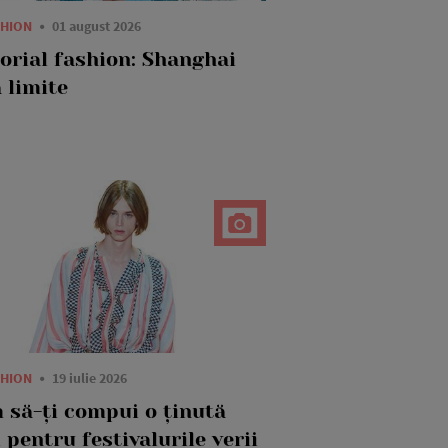
SHION
01 august 2026
torial fashion: Shanghai
 limite
SHION
19 iulie 2026
 să-ți compui o ținută
 pentru festivalurile verii