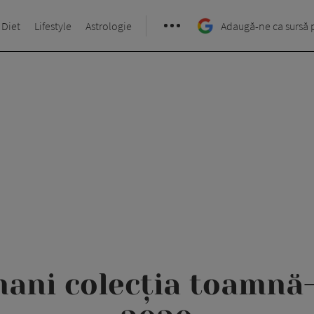
 Diet
Lifestyle
Astrologie
Adaugă-ne ca sursă 
mani colecția toamnă-