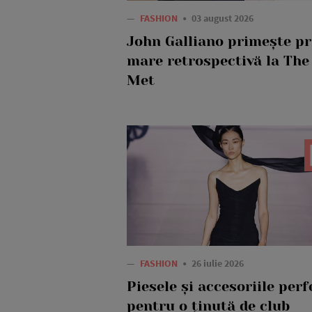
—
FASHION
03 august 2026
John Galliano primește p
mare retrospectivă la The
Met
—
FASHION
26 iulie 2026
Piesele și accesoriile perf
pentru o ținută de club