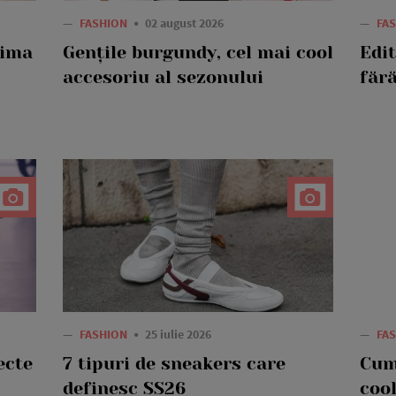
—
FASHION
02 august 2026
—
FA
rima
Gențile burgundy, cel mai cool
Edi
accesoriu al sezonului
fără
—
FASHION
25 iulie 2026
—
FA
ecte
7 tipuri de sneakers care
Cum
definesc SS26
cool